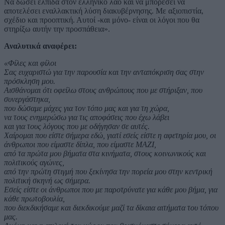
Να δώσει ελπίδα στον ελληνικό λαό και να μπορέσει να
αποτελέσει εναλλακτική λύση διακυβέρνησης. Με αξιοπιστία,
σχέδιο και προοπτική. Αυτοί -και μόνο- είναι οι λόγοι που θα
στηρίξω αυτήν την προσπάθεια».
Αναλυτικά αναφέρει:
«Φίλες και φίλοι
Σας ευχαριστώ για την παρουσία και την ανταπόκριση σας στην
πρόσκληση μου.
Αισθάνομαι ότι οφείλω στους ανθρώπους που με στήριξαν, που
συνεργάστηκα,
που δώσαμε μάχες για τον τόπο μας και για τη χώρα,
να τους ενημερώσω για τις αποφάσεις που έχω λάβει
και για τους λόγους που με οδήγησαν σε αυτές.
Χαίρομαι που είστε σήμερα εδώ, γιατί εσείς είστε η αφετηρία μου, οι
άνθρωποι που είμαστε δίπλα, που είμαστε ΜΑΖΙ,
από τα πρώτα μου βήματα στα κινήματα, στους κοινωνικούς και
πολιτικούς αγώνες,
από την πρώτη στιγμή που ξεκίνησα την πορεία μου στην κεντρική
πολιτική σκηνή ως σήμερα.
Εσείς είστε οι άνθρωποι που με παροτρύνατε για κάθε μου βήμα, για
κάθε πρωτοβουλία,
που διεκδικήσαμε και διεκδικούμε μαζί τα δίκαια αιτήματα του τόπου
μας.