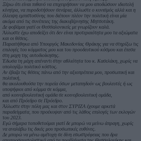
Ξέρω ότι είναι πιθανό να επιχειρήσουν να μου αποδώσουν ιδιοτελή
κίνητρα, να πυροδοτήσουν σενάρια, άλλωστε ο κυνισμός αλλά και η
έλλειψη εμπιστοσύνης που διέπουν πλέον την πολιτική είναι μία
ακόμα από τις συνέπειες της διακυβέρνησης Μητσοτάκη.
Δε φοβάμαι γιατί οι Θεσσαλονικείς με γνωρίζουν καλά.
Άλλωστε έχω αποδείξει ότι δεν είναι προτεραιότητα μου τα αξιώματα
και οι θέσεις.
Παραιτήθηκα από Υπουργός Μακεδονίας Θράκης για να στηρίξω τις
επιλογές του κόμματος μου και του προοδευτικού κόσμου και έπεσα
στη μαχη της αυτοδιοίκησης.
Έδωσα τη μάχη απέναντι στην αθλιότητα του κ. Κασελάκη, χωρίς να
υπολογίζω πολιτικό κόστος.
Αν έβαζα τις θέσεις πάνω από την αξιοπρέπεια μου, προσωπική και
πολιτική,
θα ακολουθούσα την πορεία όσων μεταπηδούν ως βουλευτές ή ως
υποψήφιοι από κόμμα σε κόμμα,
από κοινοβουλευτική ομάδα σε κοινοβουλευτική ομάδα,
και από Πρόεδρο σε Πρόεδρο.
Άλλωστε στην πόλη μας και στον ΣΥΡΙΖΑ έχουμε αρκετά
παραδείγματα, που προέκυψαν από τις λάθος επιλογές των εκλογών
του 2023.
Εγώ σήμερα τοποθετούμαι γιατί δε μπορώ να μείνω άπραγη, χωρίς
να αναλάβω τις δικές μου προσωπικές ευθύνες.
Δε μπορώ να μένω αμέτοχη σε δίνη εσωστρέφειας που δρα
αποπροσανατολιστικά από τα προβλήματα της Θεσσαλονίκης και