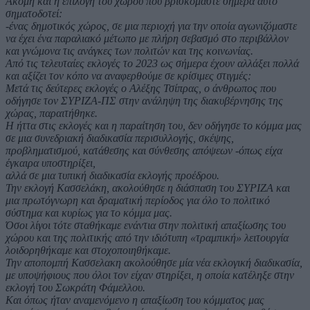
Ακόμη και η επιλογή του χώρου που βρισκόμαστε σήμερα αυτό
σηματοδοτεί:
-ένας δημοτικός χώρος, σε μια περιοχή για την οποία αγωνιζόμαστε
να έχει ένα παραλιακό μέτωπο με πλήρη σεβασμό στο περιβάλλον
και γνώμονα τις ανάγκες των πολιτών και της κοινωνίας.
Από τις τελευταίες εκλογές το 2023 ως σήμερα έχουν αλλάξει πολλά
και αξίζει τον κόπο να αναφερθούμε σε κρίσιμες στιγμές:
Μετά τις δεύτερες εκλογές ο Αλέξης Τσίπρας, ο άνθρωπος που
οδήγησε τον ΣΥΡΙΖΑ-ΠΣ στην ανάληψη της διακυβέρνησης της
χώρας, παραιτήθηκε.
Η ήττα στις εκλογές και η παραίτηση του, δεν οδήγησε το κόμμα μας
σε μια συνεδριακή διαδικασία περισυλλογής, σκέψης,
προβληματισμού, κατάθεσης και σύνθεσης απόψεων -όπως είχα
έγκαιρα υποστηρίξει,
αλλά σε μια τυπική διαδικασία εκλογής προέδρου.
Την εκλογή Κασσελάκη, ακολούθησε η διάσπαση του ΣΥΡΙΖΑ και
μια πρωτόγνωρη και δραματική περίοδος για όλο το πολιτικό
σύστημα και κυρίως για το κόμμα μας.
Όσοι λίγοι τότε σταθήκαμε ενάντια στην πολιτική απαξίωσης του
χώρου και της πολιτικής από την ιδιότυπη «τραμπική» λειτουργία
λοιδορηθήκαμε και στοχοποιηθήκαμε.
Την αποπομπή Κασσελακη ακολούθησε μία νέα εκλογική διαδικασία,
με υποψήφιους που όλοι τον είχαν στηρίξει, η οποία κατέληξε στην
εκλογή του Σωκράτη Φάμελλου.
Και όπως ήταν αναμενόμενο η απαξίωση του κόμματος μας