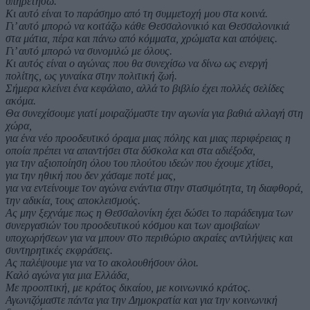
υπηρετήσω.
Κι αυτό είναι το παράσημο από τη συμμετοχή μου στα κοινά.
Γι’ αυτό μπορώ να κοιτάζω κάθε Θεσσαλονικιό και Θεσσαλονικιά
στα μάτια, πέρα και πάνω από κόμματα, χρώματα και απόψεις.
Γι’ αυτό μπορώ να συνομιλώ με όλους.
Κι αυτός είναι ο αγώνας που θα συνεχίσω να δίνω ως ενεργή
πολίτης, ως γυναίκα στην πολιτική ζωή.
Σήμερα κλείνει ένα κεφάλαιο, αλλά το βιβλίο έχει πολλές σελίδες
ακόμα.
Θα συνεχίσουμε γιατί μοιραζόμαστε την αγωνία για βαθιά αλλαγή στη
χώρα,
για ένα νέο προοδευτικό όραμα μιας πόλης και μιας περιφέρειας η
οποία πρέπει να απαντήσει στα δύσκολα και στα αδιέξοδα,
για την αξιοποίηση όλου του πλούτου ιδεών που έχουμε χτίσει,
για την ηθική που δεν χάσαμε ποτέ μας,
για να εντείνουμε τον αγώνα ενάντια στην στασιμότητα, τη διαφθορά,
την αδικία, τους αποκλεισμούς.
Ας μην ξεχνάμε πως η Θεσσαλονίκη έχει δώσει το παράδειγμα των
συνεργασιών του προοδευτικού κόσμου και των αμοιβαίων
υποχωρήσεων για να μπουν στο περιθώριο ακραίες αντιλήψεις και
συντηρητικές εκφράσεις.
Ας παλέψουμε για να το ακολουθήσουν όλοι.
Καλό αγώνα για μια Ελλάδα,
Με προοπτική, με κράτος δικαίου, με κοινωνικό κράτος.
Αγωνιζόμαστε πάντα για την Δημοκρατία και για την κοινωνική