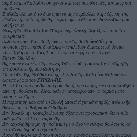
παρά τα μεγάλα λάθη που έγιναν και τότε σε πολιτικές, τακτικές και
πρόσωπα.
Επέλεξα όλο αυτό το διάστημα να μην συμβάλλω στην όξυνση της
εσωτερικής αντιπαράθεσης, αφιερωμένη στα κοινοβουλευτικά μου
καθήκοντα.
Θεώρησα ότι αυτό ήταν στοιχειώδης ένδειξη σεβασμού προς την
ιστορία μας
αλλά και προς τους συντρόφους και τις συντρόφισσές μου,
οι οποίοι έχουν κάθε δικαίωμα να επιλέξουν διαφορετικό δρόμο.
Τους σέβομαι και τους τιμώ, όποια επιλογή κι αν κάνουν.
Για τον ίδιο λόγο,
σήμερα δεν επιλέγω την ανεξαρτητοποίησή μου και την διατήρηση
της βουλευτικής μου ιδιότητας.
Οι πολίτες της Θεσσαλονίκης εξέλεξαν την Κατερίνα Νοτοπούλου
ως υποψήφια του ΣΥΡΙΖΑ-ΠΣ.
Η πολιτική και προσωπική μου ηθική, μου υπαγορεύει να παραιτηθώ
από την βουλευτική έδρα, εφόσον αποχωρώ από το κόμμα με το
οποίο εκλέχτηκα.
Η παραίτησή μου από τη Βουλή αποτελεί για μένα πράξη πολιτικής
συνέπειας και θεσμικού σεβασμού.
Δεν θεωρώ την κοινοβουλευτική έδρα ούτε προσωπική ιδιοκτησία
ούτε μέσο πολιτικής επιβίωσης.
Δεν ασχολήθηκα με την πολιτική με στόχο να εκλεγώ βουλευτής και
να κατέχω δημόσια αξιώματα.
Ασχολήθηκα γι αυτά που πίστευα και για όσα μπορούσα να εισφέρω