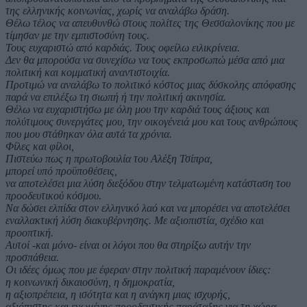
της ελληνικής κοινωνίας, χωρίς να αναλάβω δράση.
Θέλω τέλος να απευθυνθώ στους πολίτες της Θεσσαλονίκης που με
τίμησαν με την εμπιστοσύνη τους.
Τους ευχαριστώ από καρδιάς. Τους οφείλω ειλικρίνεια.
Δεν θα μπορούσα να συνεχίσω να τους εκπροσωπώ μέσα από μια
πολιτική και κομματική αναντιστοιχία.
Προτιμώ να αναλάβω το πολιτικό κόστος μιας δύσκολης απόφασης
παρά να επιλέξω τη σιωπή ή την πολιτική ακινησία.
Θέλω να ευχαριστήσω με όλη μου την καρδιά τους άξιους και
πολύτιμους συνεργάτες μου, την οικογένειά μου και τους ανθρώπους
που μου στάθηκαν όλα αυτά τα χρόνια.
Φίλες και φίλοι,
Πιστεύω πως η πρωτοβουλία του Αλέξη Τσίπρα,
μπορεί υπό προϋποθέσεις,
να αποτελέσει μια λύση διεξόδου στην τελματωμένη κατάσταση του
προοδευτικού κόσμου.
Να δώσει ελπίδα στον ελληνικό λαό και να μπορέσει να αποτελέσει
εναλλακτική λύση διακυβέρνησης. Με αξιοπιστία, σχέδιο και
προοπτική.
Αυτοί -και μόνο- είναι οι λόγοι που θα στηρίξω αυτήν την
προσπάθεια.
Οι ιδέες όμως που με έφεραν στην πολιτική παραμένουν ίδιες:
η κοινωνική δικαιοσύνη, η δημοκρατία,
η αξιοπρέπεια, η ισότητα και η ανάγκη μιας ισχυρής,
αξιόπιστης και ενωμένης προοδευτικής παράταξης για τη χώρα.