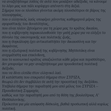
να αναζητήσουμε λύσεις σε αυτά που μοιάζουν αδιέξοδα, να κάνουμε
το λόγο μας και πάλι κυρίαρχο απέναντι στη δεξιά.
Σήμερα που οι πλούσιοι γίνονται ακόμη πλουσιότεροι σε βάρος της
πλειοψηφίας,
που ο ελληνικός λαός υποφέρει χάνοντας καθημερινά μέρος της
αγοραστικής του δυνατότητας,
που είναι πλέον ζητούμενο για τη χώρα μας το κράτος δικαίου,
που η κυβέρνηση παρακολουθούσε την μισή χώρα για να ελέγξει το
σύνολο της οικονομικής και πολιτικής ζωής,
που η συγκάλυψη έχει αντικαταστήσει την δικαιοσύνη και την
διαφάνεια,
που η εξωτερική πολιτική της κυβέρνησης Μητσοτάκη είναι
ανερμάτιστη και επικίνδυνη,
που το κοινωνικό κράτος απαξιώνεται κάθε μέρα και περισσότερο,
δεν μπορούμε να μην αναζητήσουμε μια προοδευτική πολιτική
διέξοδο,
που να δίνει ελπίδα στον ελληνικό λαό.
Η κατάσταση που επικρατεί σήμερα στον ΣΥΡΙΖΑ,
θεωρώ ότι δεν συμβάλλει σε αυτή την προοπτική της διεξόδου.
Υπέβαλα σήμερα την παραίτησή μου από μέλος του ΣΥΡΙΖΑ –
Προοδευτική Συμμαχία,
καθώς και την παραίτησή μου από τη θέση της βουλεύτριας Α’
Θεσσαλονίκης.
Πρόκειται για μία απόφαση δύσκολη, βαθιά προσωπική αλλά κυρίως
πολιτική.