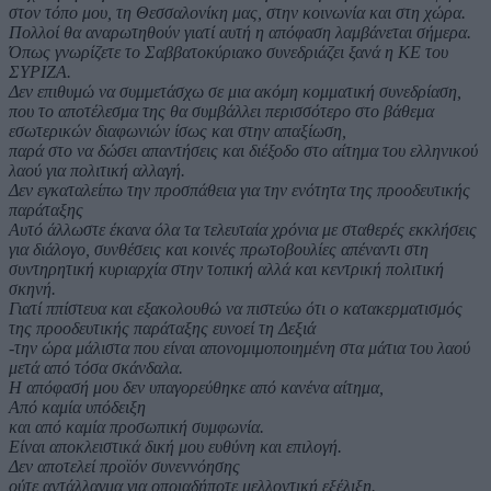
στον τόπο μου, τη Θεσσαλονίκη μας, στην κοινωνία και στη χώρα.
Πολλοί θα αναρωτηθούν γιατί αυτή η απόφαση λαμβάνεται σήμερα.
Όπως γνωρίζετε το Σαββατοκύριακο συνεδριάζει ξανά η ΚΕ του
ΣΥΡΙΖΑ.
Δεν επιθυμώ να συμμετάσχω σε μια ακόμη κομματική συνεδρίαση,
που το αποτέλεσμα της θα συμβάλλει περισσότερο στο βάθεμα
εσωτερικών διαφωνιών ίσως και στην απαξίωση,
παρά στο να δώσει απαντήσεις και διέξοδο στο αίτημα του ελληνικού
λαού για πολιτική αλλαγή.
Δεν εγκαταλείπω την προσπάθεια για την ενότητα της προοδευτικής
παράταξης
Αυτό άλλωστε έκανα όλα τα τελευταία χρόνια με σταθερές εκκλήσεις
για διάλογο, συνθέσεις και κοινές πρωτοβουλίες απέναντι στη
συντηρητική κυριαρχία στην τοπική αλλά και κεντρική πολιτική
σκηνή.
Γιατί ππίστευα και εξακολουθώ να πιστεύω ότι ο κατακερματισμός
της προοδευτικής παράταξης ευνοεί τη Δεξιά
-την ώρα μάλιστα που είναι απονομιμοποιημένη στα μάτια του λαού
μετά από τόσα σκάνδαλα.
Η απόφασή μου δεν υπαγορεύθηκε από κανένα αίτημα,
Από καμία υπόδειξη
και από καμία προσωπική συμφωνία.
Είναι αποκλειστικά δική μου ευθύνη και επιλογή.
Δεν αποτελεί προϊόν συνεννόησης
ούτε αντάλλαγμα για οποιαδήποτε μελλοντική εξέλιξη.