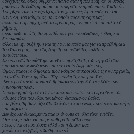
συνεχίστηκε, όπως συμβαίνει πάντα όταν η πολιτική και οι θέσεις
μπαίνουν σε δεύτερη μοίρα και επικρατούν προσωπικές τακτικές.
Γνωρίζετε όλοι τις εξελίξεις στον χώρο της Αριστεράς και του
ΣΥΡΙΖΑ, του κόμματος με το οποίο πορευτήκαμε μαζί,
άλλοι από την αρχή, από τα πρώτα μας κινηματικά και πολιτικά
βήματα,
άλλοι μέσα από τη συνεργασία μας για προοδευτικές λύσεις και
διεκδικήσεις,
άλλοι με την συζήτηση και την συνεργασία μας για τα προβλήματα
του τόπου μας, παρά τις διαμετρικά αντίθετες πολιτικές
τοποθετήσεις.
Σε όλο αυτό το διάστημα πάντα υπηρέτησα την συνεργασία των
προοδευτικών δυνάμεων και την ενιαία έκφραση τους.
Όμως, παρότι ο δημοκρατικός κόσμος επικροτούσε την συνεργασία,
οι ηγεσίες των κομμάτων στην πράξη την απέρριπταν,
ιδιαίτερα όταν συγκυριακά βρίσκονταν στην δεύτερη θέση των
δημοσκοπήσεων.
Σήμερα βρισκόμαστε σε ένα πολιτικό τοπίο που ο προοδευτικός
κόσμος είναι πολυδιασπασμένος, διαιρεμένος βαθιά,
η κυβέρνηση βουλιάζει στα σκάνδαλα και ο ελληνικός λαός υποφέρει
και ασφυκτιά.
Δεν έχουμε δικαίωμα να παριστάνουμε ότι όλα είναι εντάξει.
Οφείλουμε όλοι να πούμε καθαρά τι πιστεύουμε
ποιες είναι οι προτάσεις αλλά και η δράση μας
χωρίς να αναζητούμε σωσίβια αλλά