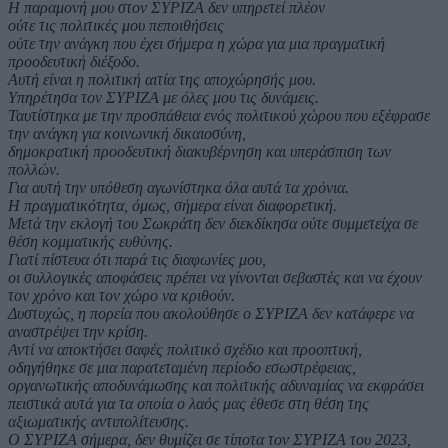
Η παραμονή μου στον ΣΥΡΙΖΑ δεν υπηρετεί πλέον
ούτε τις πολιτικές μου πεποιθήσεις
ούτε την ανάγκη που έχει σήμερα η χώρα για μια πραγματική
προοδευτική διέξοδο.
Αυτή είναι η πολιτική αιτία της αποχώρησής μου.
Υπηρέτησα τον ΣΥΡΙΖΑ με όλες μου τις δυνάμεις.
Ταυτίστηκα με την προσπάθεια ενός πολιτικού χώρου που εξέφρασε
την ανάγκη για κοινωνική δικαιοσύνη,
δημοκρατική προοδευτική διακυβέρνηση και υπεράσπιση των
πολλών.
Για αυτή την υπόθεση αγωνίστηκα όλα αυτά τα χρόνια.
Η πραγματικότητα, όμως, σήμερα είναι διαφορετική.
Μετά την εκλογή του Σωκράτη δεν διεκδίκησα ούτε συμμετείχα σε
θέση κομματικής ευθύνης.
Γιατί πίστευα ότι παρά τις διαφωνίες μου,
οι συλλογικές αποφάσεις πρέπει να γίνονται σεβαστές και να έχουν
τον χρόνο και τον χώρο να κριθούν.
Δυστυχώς, η πορεία που ακολούθησε ο ΣΥΡΙΖΑ δεν κατάφερε να
αναστρέψει την κρίση.
Αντί να αποκτήσει σαφές πολιτικό σχέδιο και προοπτική,
οδηγήθηκε σε μια παρατεταμένη περίοδο εσωστρέφειας,
οργανωτικής αποδυνάμωσης και πολιτικής αδυναμίας να εκφράσει
πειστικά αυτά για τα οποία ο λαός μας έθεσε στη θέση της
αξιωματικής αντιπολίτευσης.
Ο ΣΥΡΙΖΑ σήμερα, δεν θυμίζει σε τίποτα τον ΣΥΡΙΖΑ του 2023,