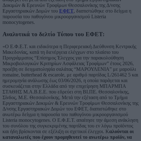
Δοκιμών & Ερευνών Τροφίμων Θεσσαλονίκης της Δ/νσης
Εργαστηριακών Δομών του
ΕΦΕΤ
, διαπιστώθηκε στο δείγμα η
παρουσία του παθογόνου μικροοργανισμού Listeria
monocytogenes.
Αναλυτικά το δελτίο Τύπου του ΕΦΕΤ:
«Ο Ε.Φ.Ε.Τ. και ειδικότερα η Περιφερειακή Διεύθυνση Κεντρικής
Μακεδονίας, κατά τη διενέργεια ελέγχων στο πλαίσιο του
Προγράμματος “Επίσημος Έλεγχος για την παρακολούθηση
Μικροβιολογικών Κριτηρίων Ασφάλειας Τροφίμων” έτους 2026,
προέβη σε δειγματοληψία σαλάτας “ΜΑΡΟΥΛΕΝΙΑ” με μαρούλι
romaine, butterhead & escarole, με αριθμό παρτίδας L/261462 5 και
ημερομηνία ανάλωσης έως 03/06/2026, η οποία παράγεται και
συσκευάζεται στην Ελλάδα από την επιχείρηση ΜΠΑΡΜΠΑ
ΣΤΑΘΗΣ Μ.Α.Β.Ε.Ε. που εδρεύει στη ΒΙ.ΠΕ. Θεσσαλονίκης,
Σίνδος, Μ.Ε. Θεσσαλονίκης. Μετά την εξέταση από το Τμήμα
Εργαστηριακών Δοκιμών & Ερευνών Τροφίμων Θεσσαλονίκης της
Δ/νσης Εργαστηριακών Δομών του ΕΦΕΤ, διαπιστώθηκε στο
ανωτέρω δείγμα η παρουσία του παθογόνου μικροοργανισμού
Listeria monocytogenes. Ο Ε.Φ.Ε.Τ. απαίτησε την άμεση ανάκληση
του συνόλου της συγκεκριμένης παρτίδας του εν λόγω προϊόντος
και ήδη βρίσκονται σε εξέλιξη οι σχετικοί έλεγχοι. Κ
αλούνται οι
καταναλωτές που έχουν προμηθευτεί το ανωτέρω προϊόν, να