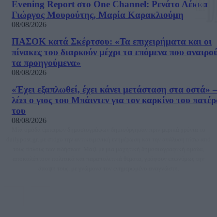
Evening Report στο One Channel: Ρενάτο Λέκκα,
Γιώργος Μουρούτης, Μαρία Καρακλιούμη
08/08/2026
ΠΑΣΟΚ κατά Σκέρτσου: «Τα επιχειρήματα και οι
πίνακες του διαρκούν μέχρι τα επόμενα που αναιρο
τα προηγούμενα»
08/08/2026
«Έχει εξαπλωθεί, έχει κάνει μετάσταση στα οστά» –
λέει ο γιος του Μπάιντεν για τον καρκίνο του πατέ
του
08/08/2026
Μία ομάδα έμπειρων δημοσιογράφων δημιούργησαν πριν μερικά χρόνια το
dailypost.gr, με στόχο την αντικειμενική ενημέρωση και την ανάλυση πίσω από
τους τίτλους των ειδήσεων. Μαζί με μια μαχητική δημοσιογραφική ομάδα,
αποκαλύπτουν πολιτικά και παραπολιτικά θέματα, γράφουν επωνύμως την
άποψη τους, με γνώμονα τον ενημερωμένο αναγνώστη.