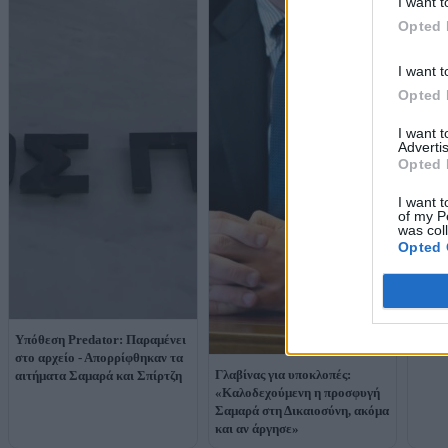
I want t
Opted 
I want t
Opted 
I want 
Συνερ
Advertis
Μαριν
Opted 
την π
και τ
I want t
of my P
was col
Opted 
Υπόθεση Predator: Παραμένει
στο αρχείο - Απορρίφθηκαν τα
Γλαβίνας για υποκλοπές:
αιτήματα Σαμαρά και Σπίρτζη
«Καλοδεχούμενη η προσφυγή
Σαμαρά στη Δικαιοσύνη, ακόμα
και αν άργησε»