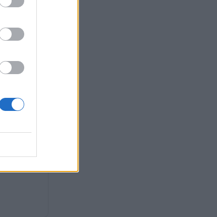
αρινάκη για
ι φήμες
ο φως»