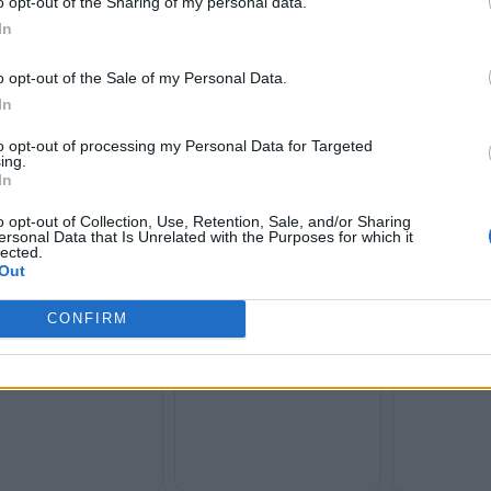
o opt-out of the Sharing of my personal data.
In
o opt-out of the Sale of my Personal Data.
ΠΑΣΟΚ κατά Μ
In
υποκλοπές: «Ο
διαλύονται στ
to opt-out of processing my Personal Data for Targeted
γάτες Σαμαρά για
Στον Άρειο Πάγο ο Σαμαράς
ing.
άκη: «Γιατί συσχετίζει
για την παγίδευση του με
In
αρακολούθηση με τη ΝΔ
Predator - Αιχμές κατά της
ις εκλογές του 2023;»
κυβέρνησης
o opt-out of Collection, Use, Retention, Sale, and/or Sharing
ersonal Data that Is Unrelated with the Purposes for which it
lected.
Out
CONFIRM