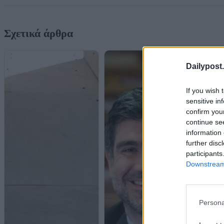
Σχετικά άρθρα
Dailypost.
If you wish 
sensitive in
confirm you
continue se
information 
further disc
participants
Downstream 
Persona