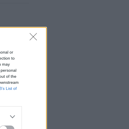
sonal or
ection to
ou may
 personal
out of the
 downstream
B’s List of