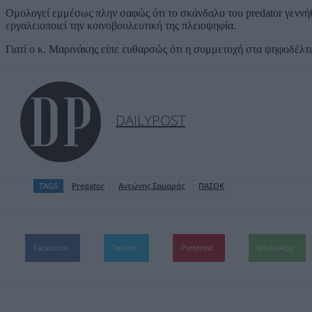
Ομολογεί εμμέσως πλην σαφώς ότι το σκάνδαλο του predator γεννή
εργαλειοποιεί την κοινοβουλευτική της πλειοψηφία.
Γιατί ο κ. Μαρινάκης είπε ευθαρσώς ότι η συμμετοχή στα ψηφοδέλτ
DAILYPOST
TAGS
Predator
Αντώνης Σαμαράς
ΠΑΣΟΚ
Facebook
Twitter
Pinterest
WhatsApp