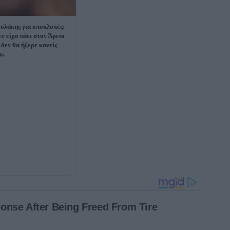
υλάκης για υποκλοπές:
εν είχα πάει στον Άρειο
 δεν θα ήξερε κανείς
α»