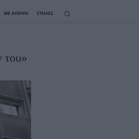
ΜΕ ΆΠΟΨΗ
ΣΤΉΛΕΣ
ν του»