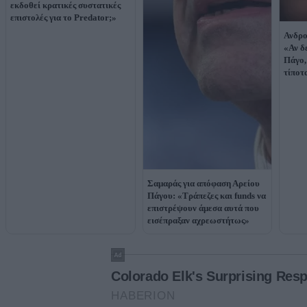
εκδοθεί κρατικές συστατικές
επιστολές για το Predator;»
Ανδρο
«Αν δ
Πάγο,
τίποτ
Σαμαράς για απόφαση Αρείου
Πάγου: «Τράπεζες και funds να
επιστρέψουν άμεσα αυτά που
εισέπραξαν αχρεωστήτως»