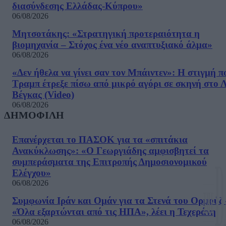
διασύνδεσης Ελλάδας-Κύπρου»
06/08/2026
Μητσοτάκης: «Στρατηγική προτεραιότητα η
βιομηχανία – Στόχος ένα νέο αναπτυξιακό άλμα»
06/08/2026
«Δεν ήθελα να γίνει σαν τον Μπάιντεν»: Η στιγμή π
Τραμπ έτρεξε πίσω από μικρό αγόρι σε σκηνή στο 
Βέγκας (Video)
06/08/2026
ΔΗΜΟΦΙΛΗ
Επανέρχεται το ΠΑΣΟΚ για τα «σπιτάκια
Ανακύκλωσης»: «Ο Γεωργιάδης αμφισβητεί τα
συμπεράσματα της Επιτροπής Δημοσιονομικού
Ελέγχου»
06/08/2026
Συμφωνία Ιράν και Ομάν για τα Στενά του Ορμούζ 
«Όλα εξαρτώνται από τις ΗΠΑ», λέει η Τεχεράνη
06/08/2026