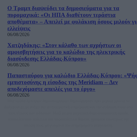
Ο Τραμπ διαψεύδει τα δημοσιεύματα για τα
πυρομαχικά: «Οι ΗΠΑ διαθέτουν τεράστια
αποθέματα» – Απειλεί με φυλάκιση όσους μιλούν γ
ελλείψεις
06/08/2026
Χατζηδάκης: «Στον κάλαθο των αχρήστων οι
αμφισβητήσεις για το καλώδιο της ηλεκτρικής
διασύνδεσης Ελλάδας-Κύπρου»
06/08/2026
Παπασταύρου για καλώδιο Ελλάδας-Κύπρου: «Ψή
εμπιστοσύνης η είσοδος της Meridiam – Δεν
αποδεχόμαστε απειλές για το έργο»
06/08/2026
Μία ομάδα έμπειρων δημοσιογράφων δημιούργησαν πριν μερικά χρόνια το
dailypost.gr, με στόχο την αντικειμενική ενημέρωση και την ανάλυση πίσω από
τους τίτλους των ειδήσεων. Μαζί με μια μαχητική δημοσιογραφική ομάδα,
αποκαλύπτουν πολιτικά και παραπολιτικά θέματα, γράφουν επωνύμως την
άποψη τους, με γνώμονα τον ενημερωμένο αναγνώστη.