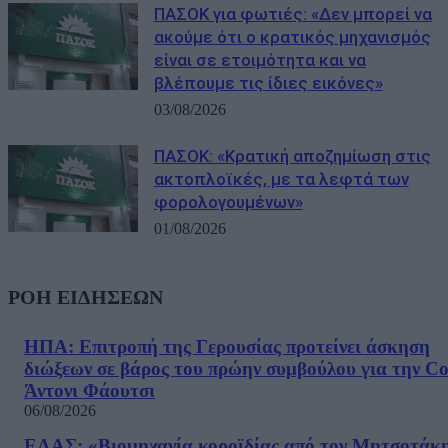
ΠΑΣΟΚ για φωτιές: «Δεν μπορεί να
ακούμε ότι ο κρατικός μηχανισμός
είναι σε ετοιμότητα και να
βλέπουμε τις ίδιες εικόνες»
03/08/2026
ΠΑΣΟΚ: «Κρατική αποζημίωση στις
ακτοπλοϊκές, με τα λεφτά των
φορολογουμένων»
01/08/2026
ΡΟΗ ΕΙΔΗΣΕΩΝ
ΗΠΑ: Επιτροπή της Γερουσίας προτείνει άσκηση
διώξεων σε βάρος του πρώην συμβούλου για την Co
Άντονι Φάουτσι
06/08/2026
ΕΛΑΣ: «Βιομηχανία κοροϊδίας από τον Μητσοτάκ