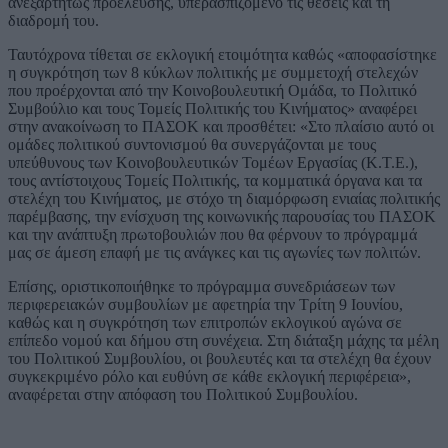
ανεξαρτήτως προέλευσης, υπερασπιζόμενο τις θέσεις και τη
διαδρομή του.
Ταυτόχρονα τίθεται σε εκλογική ετοιμότητα καθώς «αποφασίστηκε
η συγκρότηση των 8 κύκλων πολιτικής με συμμετοχή στελεχών
που προέρχονται από την Κοινοβουλευτική Ομάδα, το Πολιτικό
Συμβούλιο και τους Τομείς Πολιτικής του Κινήματος» αναφέρει
στην ανακοίνωση το ΠΑΣΟΚ και προσθέτει: «Στο πλαίσιο αυτό οι
ομάδες πολιτικού συντονισμού θα συνεργάζονται με τους
υπεύθυνους των Κοινοβουλευτικών Τομέων Εργασίας (Κ.Τ.Ε.),
τους αντίστοιχους Τομείς Πολιτικής, τα κομματικά όργανα και τα
στελέχη του Κινήματος, με στόχο τη διαμόρφωση ενιαίας πολιτικής
παρέμβασης, την ενίσχυση της κοινωνικής παρουσίας του ΠΑΣΟΚ
και την ανάπτυξη πρωτοβουλιών που θα φέρνουν το πρόγραμμά
μας σε άμεση επαφή με τις ανάγκες και τις αγωνίες των πολιτών.
Επίσης, οριστικοποιήθηκε το πρόγραμμα συνεδριάσεων των
περιφερειακών συμβουλίων με αφετηρία την Τρίτη 9 Ιουνίου,
καθώς και η συγκρότηση των επιτροπών εκλογικού αγώνα σε
επίπεδο νομού και δήμου στη συνέχεια. Στη διάταξη μάχης τα μέλη
του Πολιτικού Συμβουλίου, οι βουλευτές και τα στελέχη θα έχουν
συγκεκριμένο ρόλο και ευθύνη σε κάθε εκλογική περιφέρεια»,
αναφέρεται στην απόφαση του Πολιτικού Συμβουλίου.