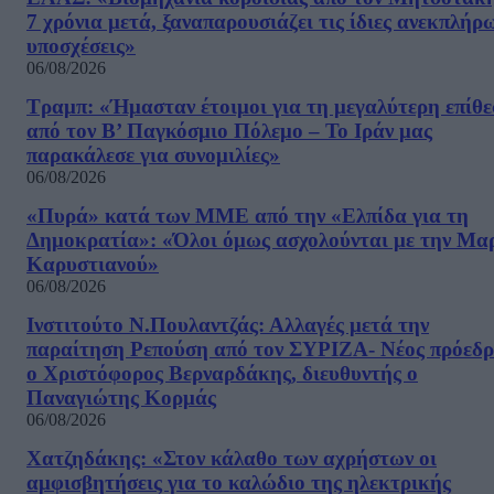
7 χρόνια μετά, ξαναπαρουσιάζει τις ίδιες ανεκπλήρ
υποσχέσεις»
06/08/2026
Τραμπ: «Ήμασταν έτοιμοι για τη μεγαλύτερη επίθ
από τον Β’ Παγκόσμιο Πόλεμο – Το Ιράν μας
παρακάλεσε για συνομιλίες»
06/08/2026
«Πυρά» κατά των ΜΜΕ από την «Ελπίδα για τη
Δημοκρατία»: «Όλοι όμως ασχολούνται με την Μα
Καρυστιανού»
06/08/2026
Ινστιτούτο Ν.Πουλαντζάς: Αλλαγές μετά την
παραίτηση Ρεπούση από τον ΣΥΡΙΖΑ- Νέος πρόεδρ
ο Χριστόφορος Βερναρδάκης, διευθυντής ο
Παναγιώτης Κορμάς
06/08/2026
Χατζηδάκης: «Στον κάλαθο των αχρήστων οι
αμφισβητήσεις για το καλώδιο της ηλεκτρικής