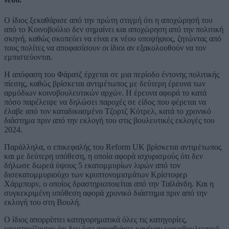
Ο ίδιος ξεκαθάρισε από την πρώτη στιγμή ότι η αποχώρησή του
από το Κοινοβούλιο δεν σημαίνει και αποχώρηση από την πολιτική
σκηνή, καθώς σκοπεύει να είναι εκ νέου υποψήφιος, ζητώντας από
τους πολίτες να αποφασίσουν οι ίδιοι αν εξακολουθούν να τον
εμπιστεύονται.
Η απόφαση του Φάρατζ έρχεται σε μια περίοδο έντονης πολιτικής
πίεσης, καθώς βρίσκεται αντιμέτωπος με δεύτερη έρευνα των
αρμόδιων κοινοβουλευτικών αρχών. Η έρευνα αφορά το κατά
πόσο παρέλειψε να δηλώσει παροχές σε είδος που φέρεται να
έλαβε από τον καταδικασμένο Τζορτζ Κότρελ, κατά το χρονικό
διάστημα πριν από την εκλογή του στις βουλευτικές εκλογές του
2024.
Παράλληλα, ο επικεφαλής του Reform UK βρίσκεται αντιμέτωπος
και με δεύτερη υπόθεση, η οποία αφορά ισχυρισμούς ότι δεν
δήλωσε δωρεά ύψους 5 εκατομμυρίων λιρών από τον
δισεκατομμυριούχο των κρυπτονομισμάτων Κρίστοφερ
Χάρμπορν, ο οποίος δραστηριοποιείται από την Ταϊλάνδη. Και η
συγκεκριμένη υπόθεση αφορά χρονικό διάστημα πριν από την
εκλογή του στη Βουλή.
Ο ίδιος απορρίπτει κατηγορηματικά όλες τις κατηγορίες,
υποστηρίζοντας ότι δεν έχει παραβιάσει κανέναν κοινοβουλευτικό