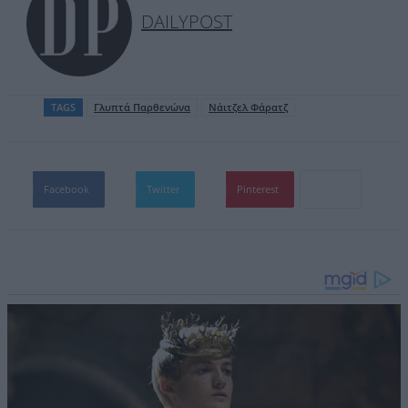
DAILYPOST
TAGS
Γλυπτά Παρθενώνα
Νάιτζελ Φάρατζ
Facebook
Twitter
Pinterest