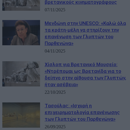
βρετανικούς κινηματογράφους
07/11/2025
Μενδώνη στην UNESCO: «Καλώ όλα
τα κράτη-μέλη να στηρίξουν την
επανένωση των Γλυπτών του
Παρθενώνα»
04/11/2025
Χίσλοπ για Βρετανικό Μουσείο:
«Ντρέπομαι ως Βρετανίδα για το
δείπνο στην αίθουσα των Γλυπτών,
ήταν ασέβεια»
22/10/2025
Τασούλας: «Ισχυρή η
επιχειρηματολογία επανένωσης
των Γλυπτών του Παρθενώνα»
26/09/2025