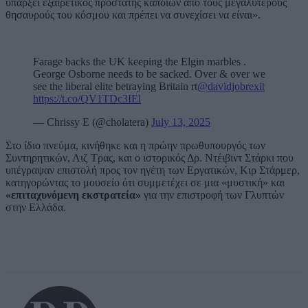
υπάρξει εξαιρετικός προστάτης κάποιων από τους μεγαλύτερους
θησαυρούς του κόσμου και πρέπει να συνεχίσει να είναι».
Farage backs the UK keeping the Elgin marbles .
George Osborne needs to be sacked. Over & over we
see the liberal elite betraying Britain rt
@davidjobrexit
https://t.co/QV1TDc3IEl
— Chrissy E (@cholatera)
July 13, 2025
Στο ίδιο πνεύμα, κινήθηκε και η πρώην πρωθυπουργός των
Συντηρητικών, Λιζ Τρας, και ο ιστορικός Δρ. Ντέιβιντ Στάρκι που
υπέγραψαν επιστολή προς τον ηγέτη των Εργατικών, Κιρ Στάρμερ,
κατηγορώντας το μουσείο ότι συμμετέχει σε μια «μυστική» και
«επιταχυνόμενη εκστρατεία»
για την επιστροφή των Γλυπτών
στην Ελλάδα.