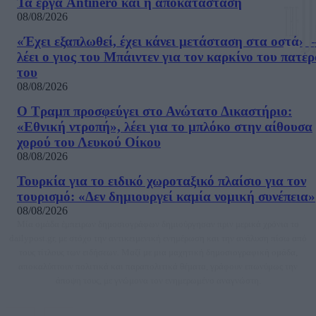
Τα έργα Antinero και η αποκατάσταση
08/08/2026
«Έχει εξαπλωθεί, έχει κάνει μετάσταση στα οστά» –
λέει ο γιος του Μπάιντεν για τον καρκίνο του πατέ
του
08/08/2026
Ο Τραμπ προσφεύγει στο Ανώτατο Δικαστήριο:
«Εθνική ντροπή», λέει για το μπλόκο στην αίθουσα
χορού του Λευκού Οίκου
08/08/2026
Τουρκία για το ειδικό χωροταξικό πλαίσιο για τον
τουρισμό: «Δεν δημιουργεί καμία νομική συνέπεια»
08/08/2026
Μία ομάδα έμπειρων δημοσιογράφων δημιούργησαν πριν μερικά χρόνια το
dailypost.gr, με στόχο την αντικειμενική ενημέρωση και την ανάλυση πίσω από
τους τίτλους των ειδήσεων. Μαζί με μια μαχητική δημοσιογραφική ομάδα,
αποκαλύπτουν πολιτικά και παραπολιτικά θέματα, γράφουν επωνύμως την
άποψη τους, με γνώμονα τον ενημερωμένο αναγνώστη.