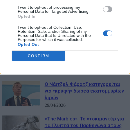
I want to opt-out of processing my
Personal Data for Targeted Advertising.
Opted In
I want to opt-out of Collection, Use,
ΜΠΟΡΕΙ ΝΑ ΣΑΣ ΕΝΔΙΑΦΕΡΕΙ
Retention, Sale, and/or Sharing of my
Personal Data that Is Unrelated with the
Purposes for which it was collected.
Πολιτικές εξελίξεις στην
Opted Out
Βρετανία: Παραιτήθηκε από
βουλευτής ο Νάιτζελ Φάρατζ – «Θα
CONFIRM
θέσω ξανά υποψηφιότητα»
07/07/2026
Ο Νάιτζελ Φάρατζ κατηγορείται
για «κρυφή» δωρεά εκατομμυρίων
λιρών
29/04/2026
«The Marbles»: Το ντοκιμαντέρ για
τα Γλυπτά του Παρθενώνα στους