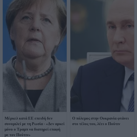
Μέρκελ κατά ΕΕ επειδή δεν
O πόλεμος στην Ουκρανία φτάνει
συνομιλεί με τη Ρωσία - «Δεν αρκεί
στο τέλος του, λέει ο Πούτιν
μόνο ο Τραμπ να διατηρεί επαφή
με τον Πούτιν»