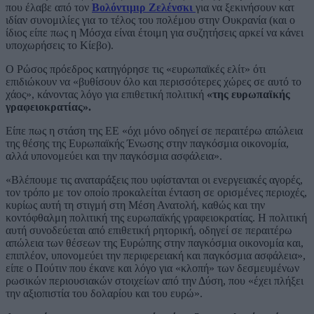
που έλαβε από τον
Βολόντιμιρ Ζελένσκι
για να ξεκινήσουν κατ
ιδίαν συνομιλίες για το τέλος του πολέμου στην Ουκρανία (και ο
ίδιος είπε πως η Μόσχα είναι έτοιμη για συζητήσεις αρκεί να κάνει
υποχωρήσεις το Κίεβο).
Ο Ρώσος πρόεδρος κατηγόρησε τις «ευρωπαϊκές ελίτ» ότι
επιδιώκουν να «βυθίσουν όλο και περισσότερες χώρες σε αυτό το
χάος», κάνοντας λόγο για επιθετική πολιτική
«της ευρωπαϊκής
γραφειοκρατίας».
Είπε πως η στάση της ΕΕ «όχι μόνο οδηγεί σε περαιτέρω απώλεια
της θέσης της Ευρωπαϊκής Ένωσης στην παγκόσμια οικονομία,
αλλά υπονομεύει και την παγκόσμια ασφάλεια».
«Βλέπουμε τις αναταράξεις που υφίστανται οι ενεργειακές αγορές,
τον τρόπο με τον οποίο προκαλείται ένταση σε ορισμένες περιοχές,
κυρίως αυτή τη στιγμή στη Μέση Ανατολή, καθώς και την
κοντόφθαλμη πολιτική της ευρωπαϊκής γραφειοκρατίας. Η πολιτική
αυτή συνοδεύεται από επιθετική ρητορική, οδηγεί σε περαιτέρω
απώλεια των θέσεων της Ευρώπης στην παγκόσμια οικονομία και,
επιπλέον, υπονομεύει την περιφερειακή και παγκόσμια ασφάλεια»,
είπε ο Πούτιν που έκανε και λόγο για «κλοπή» των δεσμευμένων
ρωσικών περιουσιακών στοιχείων από την Δύση, που «έχει πλήξει
την αξιοπιστία του δολαρίου και του ευρώ».