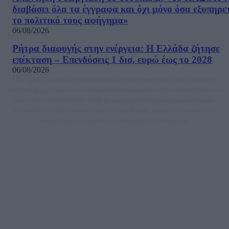
διαβάσει όλα τα έγγραφα και όχι μόνο όσα εξυπηρε
το πολιτικό τους αφήγημα»
06/08/2026
Ρήτρα διαφυγής στην ενέργεια: Η Ελλάδα ζήτησε
επέκταση – Επενδύσεις 1 δισ. ευρώ έως το 2028
06/08/2026
Μία ομάδα έμπειρων δημοσιογράφων δημιούργησαν πριν μερικά χρόνια το
dailypost.gr, με στόχο την αντικειμενική ενημέρωση και την ανάλυση πίσω από
τους τίτλους των ειδήσεων. Μαζί με μια μαχητική δημοσιογραφική ομάδα,
αποκαλύπτουν πολιτικά και παραπολιτικά θέματα, γράφουν επωνύμως την
άποψη τους, με γνώμονα τον ενημερωμένο αναγνώστη.
DAILYPOST.GR – ΤΑΥΤΌΤΗΤΑ
Ιδιοκτήτρια εταιρεία: «ΝΟΗΣΙΣ ΙΚΕ»
Έδρα: Δήμος Αμαρουσίου Αττικής, Αγ. Αθανασίου αρ. 21, Τ.Κ. 15125