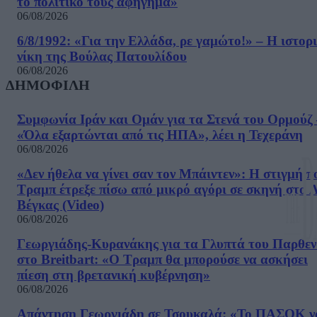
το πολιτικό τους αφήγημα»
06/08/2026
6/8/1992: «Για την Ελλάδα, ρε γαμώτο!» – Η ιστορ
νίκη της Βούλας Πατουλίδου
06/08/2026
ΔΗΜΟΦΙΛΗ
Συμφωνία Ιράν και Ομάν για τα Στενά του Ορμούζ 
«Όλα εξαρτώνται από τις ΗΠΑ», λέει η Τεχεράνη
06/08/2026
«Δεν ήθελα να γίνει σαν τον Μπάιντεν»: Η στιγμή π
Τραμπ έτρεξε πίσω από μικρό αγόρι σε σκηνή στο 
Βέγκας (Video)
06/08/2026
Γεωργιάδης-Κυρανάκης για τα Γλυπτά του Παρθε
στο Breitbart: «Ο Τραμπ θα μπορούσε να ασκήσει
πίεση στη βρετανική κυβέρνηση»
06/08/2026
Απάντηση Γεωργιάδη σε Τσουκαλά: «Το ΠΑΣΟΚ ν