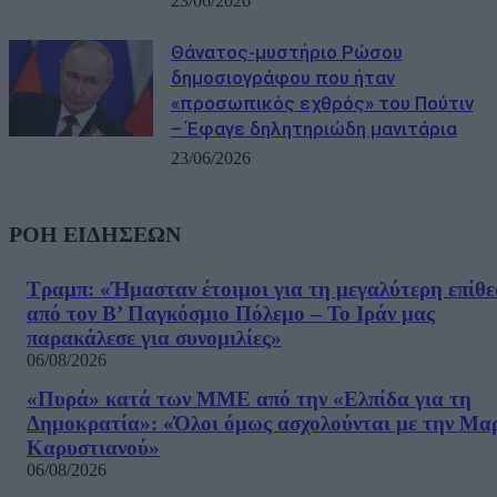
23/06/2026
Θάνατος-μυστήριο Ρώσου
δημοσιογράφου που ήταν
«προσωπικός εχθρός» του Πούτιν
– Έφαγε δηλητηριώδη μανιτάρια
23/06/2026
ΡΟΗ ΕΙΔΗΣΕΩΝ
Τραμπ: «Ήμασταν έτοιμοι για τη μεγαλύτερη επίθ
από τον Β’ Παγκόσμιο Πόλεμο – Το Ιράν μας
παρακάλεσε για συνομιλίες»
06/08/2026
«Πυρά» κατά των ΜΜΕ από την «Ελπίδα για τη
Δημοκρατία»: «Όλοι όμως ασχολούνται με την Μα
Καρυστιανού»
06/08/2026