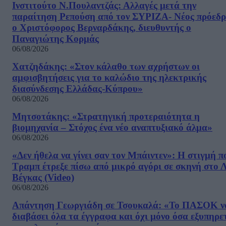
Ινστιτούτο Ν.Πουλαντζάς: Αλλαγές μετά την
παραίτηση Ρεπούση από τον ΣΥΡΙΖΑ- Νέος πρόεδρ
ο Χριστόφορος Βερναρδάκης, διευθυντής ο
Παναγιώτης Κορμάς
06/08/2026
Χατζηδάκης: «Στον κάλαθο των αχρήστων οι
αμφισβητήσεις για το καλώδιο της ηλεκτρικής
διασύνδεσης Ελλάδας-Κύπρου»
06/08/2026
Μητσοτάκης: «Στρατηγική προτεραιότητα η
βιομηχανία – Στόχος ένα νέο αναπτυξιακό άλμα»
06/08/2026
«Δεν ήθελα να γίνει σαν τον Μπάιντεν»: Η στιγμή π
Τραμπ έτρεξε πίσω από μικρό αγόρι σε σκηνή στο 
Βέγκας (Video)
06/08/2026
Απάντηση Γεωργιάδη σε Τσουκαλά: «Το ΠΑΣΟΚ ν
διαβάσει όλα τα έγγραφα και όχι μόνο όσα εξυπηρε