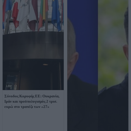
Σύνοδος Κορυφής ΕΕ: Ουκρανία,
Ιράν και προϋπολογισμός 2 τρισ.
ευρώ στο τραπέζι των «27»