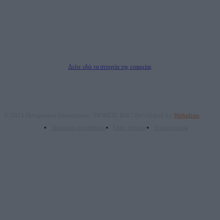
ΑΦΜ: 801093076, Δ.Ο.Υ.: ΚΕΦΟΔΕ ΑΤΤΙΚΗΣ, E-mail: press@dailypost.gr, Τηλ.
επικοινωνίας: 2108066997
Νόμιμος Εκπρόσωπος: Ζαχαρός Σταμάτης
Μέτοχοι: Ζαχαρός Σταμάτης, Κουβαράς Γεώργιος, ΥΠΗΡΕΣΙΕΣ ΠΡΟΗΓΜΕΝΗΣ
ΤΕΧΝΟΛΟΓΙΑΣ ΠΑΡΑΓΩΓΗΣ ΟΠΤΙΚΟΑΚΟΥΣΤΙΚΩΝ ΜΕΣΩΝ ΜΕΛΕΤΩΝ ΚΑΙ
ΠΑΡΟΧΗΣ ΥΠΗΡΕΣΙΩΝ PLD PLUS ΑΝΩΝ ΕΤΑΙΡΙΑ
Δικαιούχος του ονόματος τομέα (dailypost.gr): ΝΟΗΣΙΣ ΙΚΕ
Διευθυντής/Διαχειριστής: Ζαχαρός Σταμάτης
Διευθυντής Σύνταξης: Ρενάτο Λέκκα
Δείτε εδώ τα στοιχεία της εταιρείας
© 2024 Πνευματικά δικαιώματα: "ΝΟΗΣΙΣ ΙΚΕ". Developed by
Webalists
Πολιτική απορρήτου
Όροι χρήσης
Επικοινωνία