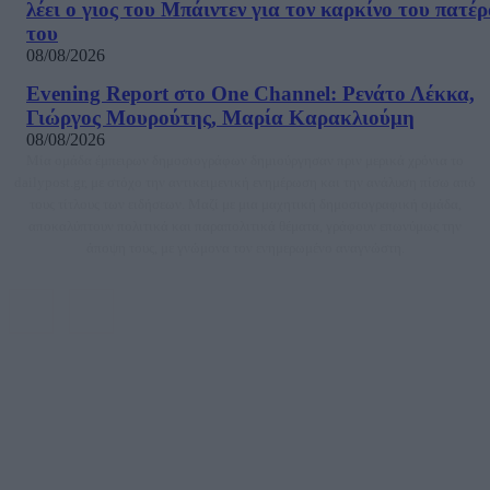
λέει ο γιος του Μπάιντεν για τον καρκίνο του πατέ
του
08/08/2026
Evening Report στο One Channel: Ρενάτο Λέκκα,
Γιώργος Μουρούτης, Μαρία Καρακλιούμη
08/08/2026
Μία ομάδα έμπειρων δημοσιογράφων δημιούργησαν πριν μερικά χρόνια το
dailypost.gr, με στόχο την αντικειμενική ενημέρωση και την ανάλυση πίσω από
τους τίτλους των ειδήσεων. Μαζί με μια μαχητική δημοσιογραφική ομάδα,
αποκαλύπτουν πολιτικά και παραπολιτικά θέματα, γράφουν επωνύμως την
άποψη τους, με γνώμονα τον ενημερωμένο αναγνώστη.
DAILYPOST.GR – ΤΑΥΤΌΤΗΤΑ
Ιδιοκτήτρια εταιρεία: «ΝΟΗΣΙΣ ΙΚΕ»
Έδρα: Δήμος Αμαρουσίου Αττικής, Αγ. Αθανασίου αρ. 21, Τ.Κ. 15125
ΑΦΜ: 801093076, Δ.Ο.Υ.: ΚΕΦΟΔΕ ΑΤΤΙΚΗΣ, E-mail: press@dailypost.gr, Τηλ.