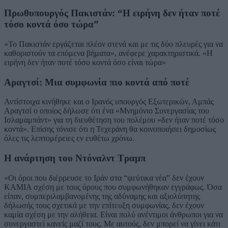
Πρωθυπουργός Πακιστάν: “Η ειρήνη δεν ήταν ποτέ
τόσο κοντά όσο τώρα”
«Το Πακιστάν εργάζεται πλέον στενά και με τις δύο πλευρές για να
καθοριστούν τα επόμενα βήματα», ανέφερε χαρακτηριστικά. «Η
ειρήνη δεν ήταν ποτέ τόσο κοντά όσο είναι τώρα»
Αραγτσί: Μια συμφωνία πιο κοντά από ποτέ
Αντίστοιχα κινήθηκε και ο Ιρανός υπουργός Εξωτερικών, Αμπάς
Αραγτσί ο οποίος δήλωσε ότι ένα «Μνημόνιο Συνεργασίας του
Ισλαμαμπάντ» για τη διευθέτηση του πολέμου «δεν ήταν ποτέ τόσο
κοντά». Επίσης τόνισε ότι η Τεχεράνη θα κοινοποιήσει δημοσίως
όλες τις λεπτομέρειες εν ευθέτω χρόνω.
Η ανάρτηση του Ντόναλντ Τραμπ
«Οι όροι που διέρρευσε το Ιράν στα “ψεύτικα νέα” δεν έχουν
ΚΑΜΙΑ σχέση με τους όρους που συμφωνήθηκαν εγγράφως. Όσα
είπαν, συμπεριλαμβανομένης της αδύναμης και αξιολύπητης
δήλωσής τους σχετικά με την επίτευξη συμφωνίας, δεν έχουν
καμία σχέση με την αλήθεια. Είναι πολύ ανέντιμοι άνθρωποι για να
συνεργαστεί κανείς μαζί τους. Με αυτούς, δεν μπορεί να γίνει κάτι