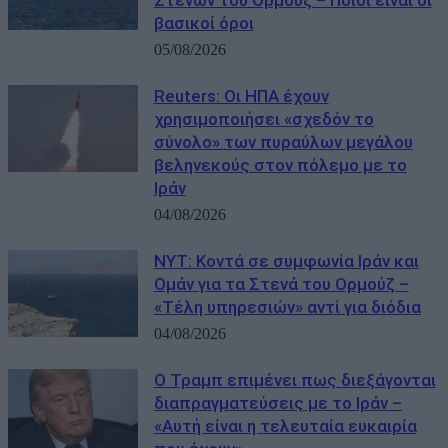
βασικοί όροι
05/08/2026
Reuters: Οι ΗΠΑ έχουν
χρησιμοποιήσει «σχεδόν το
σύνολο» των πυραύλων μεγάλου
βεληνεκούς στον πόλεμο με το
Ιράν
04/08/2026
NYT: Κοντά σε συμφωνία Ιράν και
Ομάν για τα Στενά του Ορμούζ –
«Τέλη υπηρεσιών» αντί για διόδια
04/08/2026
Ο Τραμπ επιμένει πως διεξάγονται
διαπραγματεύσεις με το Ιράν –
«Αυτή είναι η τελευταία ευκαιρία