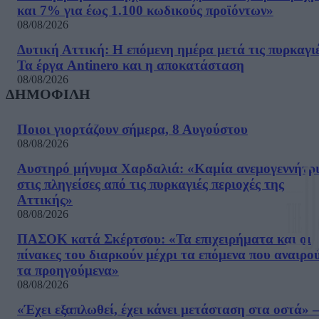
και 7% για έως 1.100 κωδικούς προϊόντων»
08/08/2026
Δυτική Αττική: Η επόμενη ημέρα μετά τις πυρκαγιέ
Τα έργα Antinero και η αποκατάσταση
08/08/2026
ΔΗΜΟΦΙΛΗ
Ποιοι γιορτάζουν σήμερα, 8 Αυγούστου
08/08/2026
Αυστηρό μήνυμα Χαρδαλιά: «Καμία ανεμογεννήτρ
στις πληγείσες από τις πυρκαγιές περιοχές της
Αττικής»
08/08/2026
ΠΑΣΟΚ κατά Σκέρτσου: «Τα επιχειρήματα και οι
πίνακες του διαρκούν μέχρι τα επόμενα που αναιρο
τα προηγούμενα»
08/08/2026
«Έχει εξαπλωθεί, έχει κάνει μετάσταση στα οστά» –