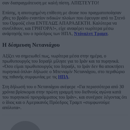
σαν διαπραγμάτευση με καλή πίστη. ΑΠΙΣΤΕΥΤΟ!
Επίσης, η αποτυχημένη επίθεση με drone που πραγματοποίησαν
χθες το βράδυ εναντίον ινδικών πλοίων που έφευγαν από το Στενό
του Ορμούζ είναι ΕΝΤΕΛΩΣ ΑΠΑΡΑΔΕΚΤΗ. Καλύτερα να
συνέλθουν, και ΓΡΗΓΟΡΑ!», είχε αναφέρει νωρίτερα μέσω
ανάρτησής του ο πρόεδρος των ΗΠΑ,
Ντόναλντ Τραμπ
.
Η δέσμευση Νετανιάχου
Αξίζει να σημειωθεί πως, νωρίτερα μέσα στην ημέρα, ο
πρωθυπουργός του Ισραήλ μίλησε για το Ιράν και τα πυρηνικά.
«Όσο είμαι πρωθυπουργός του Ισραήλ, το Ιράν δεν θα αποκτήσει
πυρηνικά όπλα» δήλωσε ο Μπενιαμίν Νετανιάχου, στο περιθώριο
της πιθανής συμφωνίας με τις
ΗΠΑ
.
Στη δήλωσή του ο Νετανιάχου ανέφερε «Για περισσότερα από 30
χρόνια βρίσκομαι στην πρώτη γραμμή του διεθνούς αγώνα κατά
του πυρηνικού προγράμματος του Ιράν», και συνέχισε λέγοντας ότι
ο ίδιος και ο Αμερικανός Πρόεδρος Τραμπ «συμφωνούμε
απόλυτα».