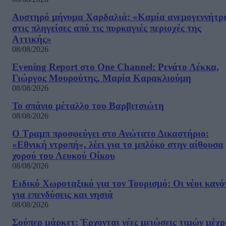
Αυστηρό μήνυμα Χαρδαλιά: «Καμία ανεμογεννήτρ
στις πληγείσες από τις πυρκαγιές περιοχές της
Αττικής»
08/08/2026
Evening Report στο One Channel: Ρενάτο Λέκκα,
Γιώργος Μουρούτης, Μαρία Καρακλιούμη
08/08/2026
Το σπάνιο μέταλλο του Βαρβιτσιώτη
08/08/2026
Ο Τραμπ προσφεύγει στο Ανώτατο Δικαστήριο:
«Εθνική ντροπή», λέει για το μπλόκο στην αίθουσα
χορού του Λευκού Οίκου
08/08/2026
Ειδικό Χωροταξικό για τον Τουρισμό: Οι νέοι κανό
για επενδύσεις και νησιά
08/08/2026
Σούπερ μάρκετ: Έρχονται νέες μειώσεις τιμών μέχρ