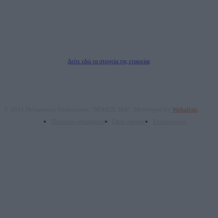
επικοινωνίας: 2108066997
Νόμιμος Εκπρόσωπος: Ζαχαρός Σταμάτης
Μέτοχοι: Ζαχαρός Σταμάτης, Κουβαράς Γεώργιος, ΥΠΗΡΕΣΙΕΣ ΠΡΟΗΓΜΕΝΗΣ
ΤΕΧΝΟΛΟΓΙΑΣ ΠΑΡΑΓΩΓΗΣ ΟΠΤΙΚΟΑΚΟΥΣΤΙΚΩΝ ΜΕΣΩΝ ΜΕΛΕΤΩΝ ΚΑΙ
ΠΑΡΟΧΗΣ ΥΠΗΡΕΣΙΩΝ PLD PLUS ΑΝΩΝ ΕΤΑΙΡΙΑ
Δικαιούχος του ονόματος τομέα (dailypost.gr): ΝΟΗΣΙΣ ΙΚΕ
Διευθυντής/Διαχειριστής: Ζαχαρός Σταμάτης
Διευθυντής Σύνταξης: Ρενάτο Λέκκα
Δείτε εδώ τα στοιχεία της εταιρείας
© 2024 Πνευματικά δικαιώματα: "ΝΟΗΣΙΣ ΙΚΕ". Developed by
Webalists
Πολιτική απορρήτου
Όροι χρήσης
Επικοινωνία