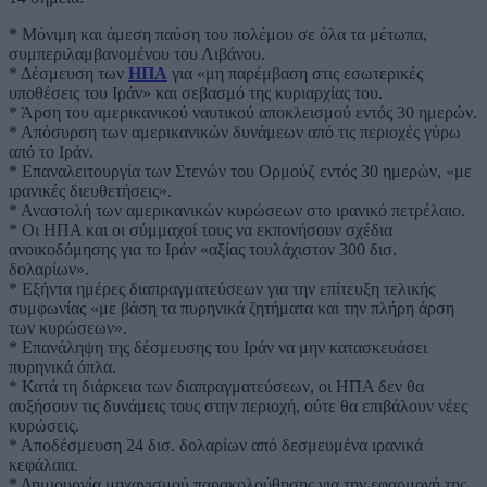
* Μόνιμη και άμεση παύση του πολέμου σε όλα τα μέτωπα,
συμπεριλαμβανομένου του Λιβάνου.
* Δέσμευση των
ΗΠΑ
για «μη παρέμβαση στις εσωτερικές
υποθέσεις του Ιράν» και σεβασμό της κυριαρχίας του.
* Άρση του αμερικανικού ναυτικού αποκλεισμού εντός 30 ημερών.
* Απόσυρση των αμερικανικών δυνάμεων από τις περιοχές γύρω
από το Ιράν.
* Επαναλειτουργία των Στενών του Ορμούζ εντός 30 ημερών, «με
ιρανικές διευθετήσεις».
* Αναστολή των αμερικανικών κυρώσεων στο ιρανικό πετρέλαιο.
* Οι ΗΠΑ και οι σύμμαχοί τους να εκπονήσουν σχέδια
ανοικοδόμησης για το Ιράν «αξίας τουλάχιστον 300 δισ.
δολαρίων».
* Εξήντα ημέρες διαπραγματεύσεων για την επίτευξη τελικής
συμφωνίας «με βάση τα πυρηνικά ζητήματα και την πλήρη άρση
των κυρώσεων».
* Επανάληψη της δέσμευσης του Ιράν να μην κατασκευάσει
πυρηνικά όπλα.
* Κατά τη διάρκεια των διαπραγματεύσεων, οι ΗΠΑ δεν θα
αυξήσουν τις δυνάμεις τους στην περιοχή, ούτε θα επιβάλουν νέες
κυρώσεις.
* Αποδέσμευση 24 δισ. δολαρίων από δεσμευμένα ιρανικά
κεφάλαια.
* Δημιουργία μηχανισμού παρακολούθησης για την εφαρμογή της