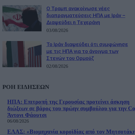
Ο Τραμπ ανακοίνωσε νέες
διαπραγματεύσεις ΗΠΑ με Ιράν –
Διαψεύδει η Τεχεράνη
03/08/2026
Το Ιράν διαψεύδει ότι συμφώνησε
με τις ΗΠΑ για το άνοιγμα των
Στενών του Ορμούζ
02/08/2026
ΡΟΗ ΕΙΔΗΣΕΩΝ
ΗΠΑ: Επιτροπή της Γερουσίας προτείνει άσκηση
διώξεων σε βάρος του πρώην συμβούλου για την Co
Άντονι Φάουτσι
06/08/2026
ΕΛΑΣ: «Βιομηχανία κοροϊδίας από τον Μητσοτάκ