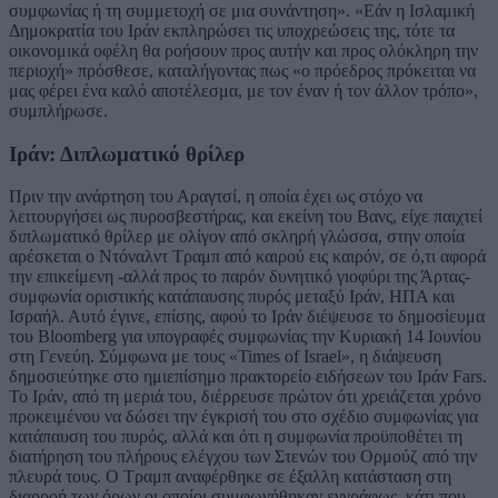
συμφωνίας ή τη συμμετοχή σε μια συνάντηση». «Εάν η Ισλαμική
Δημοκρατία του Ιράν εκπληρώσει τις υποχρεώσεις της, τότε τα
οικονομικά οφέλη θα ροήσουν προς αυτήν και προς ολόκληρη την
περιοχή» πρόσθεσε, καταλήγοντας πως «ο πρόεδρος πρόκειται να
μας φέρει ένα καλό αποτέλεσμα, με τον έναν ή τον άλλον τρόπο»,
συμπλήρωσε.
Ιράν: Διπλωματικό θρίλερ
Πριν την ανάρτηση του Αραγτσί, η οποία έχει ως στόχο να
λειτουργήσει ως πυροσβεστήρας, και εκείνη του Βανς, είχε παιχτεί
διπλωματικό θρίλερ με ολίγον από σκληρή γλώσσα, στην οποία
αρέσκεται ο Ντόναλντ Τραμπ από καιρού εις καιρόν, σε ό,τι αφορά
την επικείμενη -αλλά προς το παρόν δυνητικό γιοφύρι της Άρτας-
συμφωνία οριστικής κατάπαυσης πυρός μεταξύ Ιράν, ΗΠΑ και
Ισραήλ. Αυτό έγινε, επίσης, αφού το Ιράν διέψευσε το δημοσίευμα
του Bloomberg για υπογραφές συμφωνίας την Κυριακή 14 Ιουνίου
στη Γενεύη. Σύμφωνα με τους «Times of Israel», η διάψευση
δημοσιεύτηκε στο ημιεπίσημο πρακτορείο ειδήσεων του Ιράν Fars.
Το Ιράν, από τη μεριά του, διέρρευσε πρώτον ότι χρειάζεται χρόνο
προκειμένου να δώσει την έγκρισή του στο σχέδιο συμφωνίας για
κατάπαυση του πυρός, αλλά και ότι η συμφωνία προϋποθέτει τη
διατήρηση του πλήρους ελέγχου των Στενών του Ορμούζ από την
πλευρά τους. Ο Τραμπ αναφέρθηκε σε έξαλλη κατάσταση στη
διαρροή των όρων οι οποίοι συμφωνήθηκαν εγγράφως, κάτι που