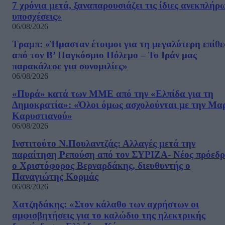
7 χρόνια μετά, ξαναπαρουσιάζει τις ίδιες ανεκπλήρ
υποσχέσεις»
06/08/2026
Τραμπ: «Ήμασταν έτοιμοι για τη μεγαλύτερη επίθ
από τον Β’ Παγκόσμιο Πόλεμο – Το Ιράν μας
παρακάλεσε για συνομιλίες»
06/08/2026
«Πυρά» κατά των ΜΜΕ από την «Ελπίδα για τη
Δημοκρατία»: «Όλοι όμως ασχολούνται με την Μα
Καρυστιανού»
06/08/2026
Ινστιτούτο Ν.Πουλαντζάς: Αλλαγές μετά την
παραίτηση Ρεπούση από τον ΣΥΡΙΖΑ- Νέος πρόεδρ
ο Χριστόφορος Βερναρδάκης, διευθυντής ο
Παναγιώτης Κορμάς
06/08/2026
Χατζηδάκης: «Στον κάλαθο των αχρήστων οι
αμφισβητήσεις για το καλώδιο της ηλεκτρικής