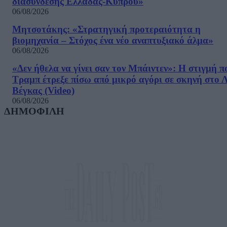
διασύνδεσης Ελλάδας-Κύπρου»
06/08/2026
Μητσοτάκης: «Στρατηγική προτεραιότητα η
βιομηχανία – Στόχος ένα νέο αναπτυξιακό άλμα»
06/08/2026
«Δεν ήθελα να γίνει σαν τον Μπάιντεν»: Η στιγμή π
Τραμπ έτρεξε πίσω από μικρό αγόρι σε σκηνή στο 
Βέγκας (Video)
06/08/2026
ΔΗΜΟΦΙΛΗ