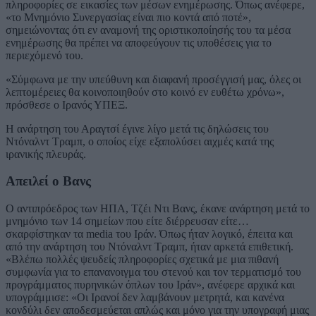
πληροφορίες σε εικασίες των μέσων ενημέρωσης. Όπως ανέφερε,
«το Μνημόνιο Συνεργασίας είναι πιο κοντά από ποτέ»,
σημειώνοντας ότι εν αναμονή της οριστικοποίησής του τα μέσα
ενημέρωσης θα πρέπει να αποφεύγουν τις υποθέσεις για το
περιεχόμενό του.
«Σύμφωνα με την υπεύθυνη και διαφανή προσέγγισή μας, όλες οι
λεπτομέρειες θα κοινοποιηθούν στο κοινό εν ευθέτω χρόνω»,
πρόσθεσε ο Ιρανός ΥΠΕΞ.
Η ανάρτηση του Αραγτσί έγινε λίγο μετά τις δηλώσεις του
Ντόναλντ Τραμπ, ο οποίος είχε εξαπολύσει αιχμές κατά της
ιρανικής πλευράς.
Απειλεί ο Βανς
Ο αντιπρόεδρος των ΗΠΑ, Τζέι Ντι Βανς, έκανε ανάρτηση μετά το
μνημόνιο των 14 σημείων που είτε διέρρευσαν είτε…
σκαρφίστηκαν τα media του Ιράν. Όπως ήταν λογικό, έπειτα και
από την ανάρτηση του Ντόναλντ Τραμπ, ήταν αρκετά επιθετική.
«Βλέπω πολλές ψευδείς πληροφορίες σχετικά με μια πιθανή
συμφωνία για το επανανοιγμα του στενού και τον τερματισμό του
προγράμματος πυρηνικών όπλων του Ιράν», ανέφερε αρχικά και
υπογράμμισε: «Οι Ιρανοί δεν λαμβάνουν μετρητά, και κανένα
κονδύλι δεν αποδεσμεύεται απλώς και μόνο για την υπογραφή μιας