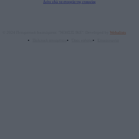
Δείτε εδώ τα στοιχεία της εταιρείας
© 2024 Πνευματικά δικαιώματα: "ΝΟΗΣΙΣ ΙΚΕ". Developed by
Webalists
Πολιτική απορρήτου
Όροι χρήσης
Επικοινωνία