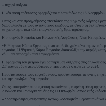
– τυχερά παίγνια.
Η νέα φάση επέκτασης εφαρμόζεται πιλοτικά έως τις 15 Νοεμβρίου 2
Όπως και στις προηγούμενες επεκτάσεις της Ψηφιακής Κάρτας Εργασί
διαβούλευση με τους αντίστοιχους κλάδους, με στόχο τη βελτιστοποί
τα χαρακτηριστικά κάθε επαγγελματικής δραστηριότητας.
Η υπουργός Εργασίας και Κοινωνικής Ασφάλισης, Νίκη Κεραμέως,
«Η Ψηφιακή Κάρτα Εργασίας είναι αποδεδειγμένα ένα σημαντικό ερ
εργασίας. Η Ψηφιακή Κάρτα Εργασίας διασφαλίζει την ακριβή κατα
νόμιμων αποδοχών των εργαζομένων.
Η εφαρμογή του μέτρου έχει οδηγήσει σε αυξήσεις στις δηλωθείσε
2,7 εκατομμύρια περισσότερες υπερωρίες σε σχέση με το 2024.
Προστατεύουμε τους εργαζόμενους, προστατεύουμε τις υγιείς επιχε
και την υποδηλωμένη εργασία».
Όπως επισημαίνεται σε σχετική ανακοίνωση, η πρώτη φάση της νέας
2 Ιουνίου και θα διαρκέσει έως τις 11 Οκτωβρίου στους εξής κλάδου
– δραστηριότητες ανθρώπινης υγείας (νοσοκομεία, θεραπευτικά και 