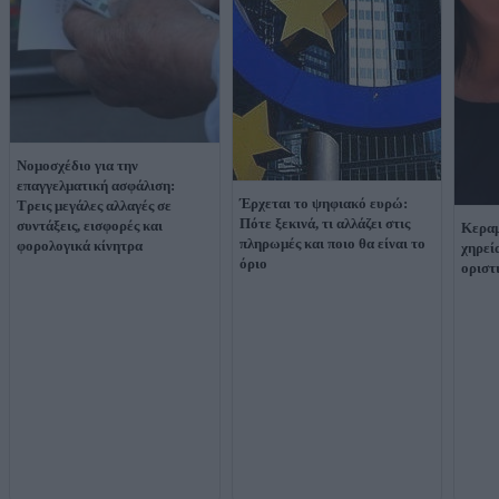
Νομοσχέδιο για την
επαγγελματική ασφάλιση:
Έρχεται το ψηφιακό ευρώ:
Τρεις μεγάλες αλλαγές σε
Πότε ξεκινά, τι αλλάζει στις
συντάξεις, εισφορές και
Κεραμ
πληρωμές και ποιο θα είναι το
φορολογικά κίνητρα
χηρεί
όριο
οριστ