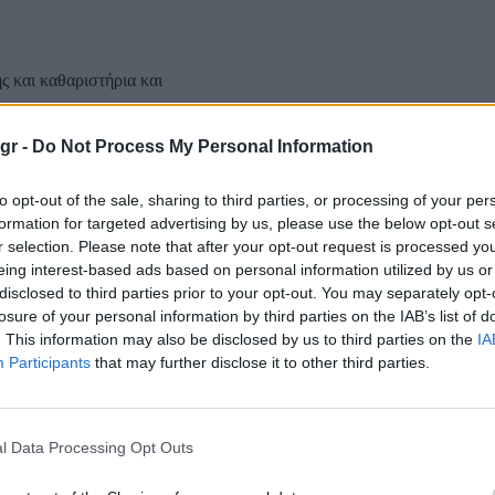
ς και καθαριστήρια και
ρους, κυρίως υπηρεσίες καθαρισμού.
gr -
Do Not Process My Personal Information
αλύπτονται επιπλέον 476.000 εργαζόμενοι.
τις νέες επεκτάσεις, εκτιμάται ότι ανέρχονται σε περίπου 2.500.000.
to opt-out of the sale, sharing to third parties, or processing of your per
formation for targeted advertising by us, please use the below opt-out s
r selection. Please note that after your opt-out request is processed y
eing interest-based ads based on personal information utilized by us or
disclosed to third parties prior to your opt-out. You may separately opt-
losure of your personal information by third parties on the IAB’s list of
. This information may also be disclosed by us to third parties on the
IA
Participants
that may further disclose it to other third parties.
l Data Processing Opt Outs