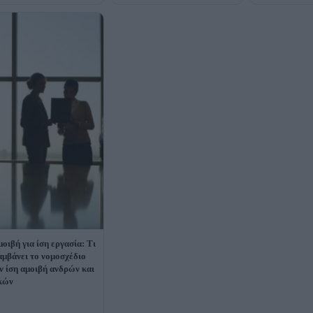
μοιβή για ίση εργασία: Τι
αμβάνει το νομοσχέδιο
ην ίση αμοιβή ανδρών και
κών