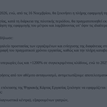
026, ενώ, από τις 16 Νοεμβρίου, θα ξεκινήσει η πλήρης εφαρμογή τη
ας, κατά τη διάρκεια της πιλοτικής περιόδου, θα πραγματοποιηθεί εκ
ηση της εφαρμογής του μέτρου και λαμβάνοντας υπ’ όψιν τις ιδιαίτερε
 δήλωσε:
γαλείο προστασίας των εργαζομένων και ενίσχυσης της διαφάνειας σ
γραφή του πραγματικού χρόνου εργασίας, καθώς και την πλήρη καταβ
ς υπερωρίες έως και +1200% σε συγκεκριμένους κλάδους, ενώ το 20
ιρήσεις από τον αθέμιτο ανταγωνισμό, αντιμετωπίζουμε αποτελεσματι
 επέκτασης της Ψηφιακής Κάρτας Εργασίας ξεκίνησε να εφαρμόζεται π
ς:
διαγνωστικά κέντρα), εξαιρουμένων γιατρών,