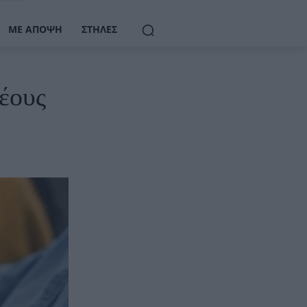
ΜΕ ΆΠΟΨΗ
ΣΤΉΛΕΣ
έους