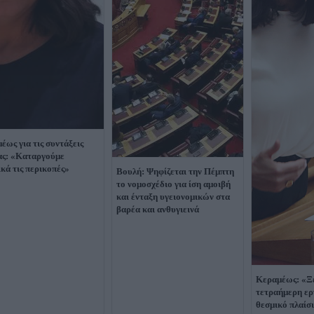
έως για τις συντάξεις
ας: «Καταργούμε
ικά τις περικοπές»
Βουλή: Ψηφίζεται την Πέμπτη
το νομοσχέδιο για ίση αμοιβή
και ένταξη υγειονομικών στα
βαρέα και ανθυγιεινά
Κεραμέως: «Ξ
τετραήμερη ερ
θεσμικό πλαίσ