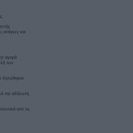
ς.
τενής
ς ανάγκες και
την αγορά
ολή των
25 δηλώθηκαν
κά την αδήλωτη
ιλοτικά από τις