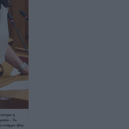
εκίνησε η
γασία – Το
ιο υπάρχει ήδη»