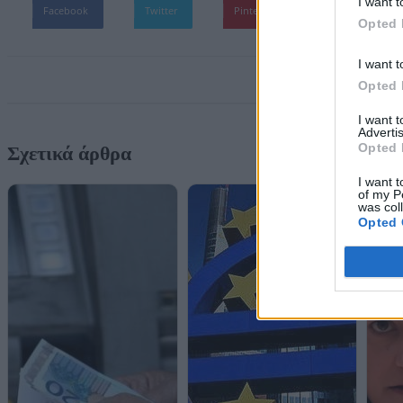
I want t
Facebook
Twitter
Pinterest
WhatsApp
Opted 
I want t
Opted 
I want 
Advertis
Opted 
Σχετικά άρθρα
I want t
of my P
was col
Opted 