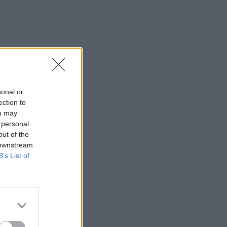
sonal or
ection to
ou may
 personal
out of the
 downstream
B’s List of