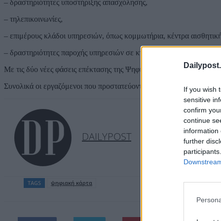
– δραστηριότητες υποστήριξης απασχόλησης,
– τηλεπικοινωνίες,
– επιμέρους κλάδοι υπηρεσιών, όπως κομμωτήρια, κέντρα αισθητική
– δραστηριότητες παροχής υπηρεσιών σε κτίρια και εξωτερικούς χώ
Dailypost.
Με τις δύο νέες φάσεις επέκτασης της Ψηφιακής Κάρτας Εργασίας κ
Συνολικά οι εργαζόμενοι που προστατεύονται από το μέτρο, μετά και 
If you wish 
sensitive in
confirm you
continue se
information 
DAILYPOST
further disc
participants
Downstream 
TAGS
ψηφιακή κάρτα
Persona