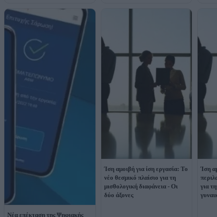
Ίση αμοιβή για ίση εργασία: Το
Ίση α
νέο θεσμικό πλαίσιο για τη
περιλ
μισθολογική διαφάνεια - Οι
για τ
δύο άξονες
γυναι
Νέα επέκταση της Ψηφιακής