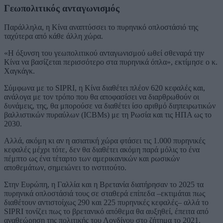
Γεωπολιτικός ανταγωνισμός
Παράλληλα, η Κίνα αναπτύσσει το πυρηνικό οπλοστάσιό της
ταχύτερα από κάθε άλλη χώρα.
«Η όξυνση του γεωπολιτικού ανταγωνισμού ωθεί σθεναρά την
Κίνα να βασίζεται περισσότερο στα πυρηνικά όπλα», εκτίμησε ο κ.
Χαγκάγκ.
Σύμφωνα με το SIPRI, η Κίνα διαθέτει πλέον 620 κεφαλές και,
ανάλογα με τον τρόπο που θα αποφασίσει να διαρθρωθούν οι
δυνάμεις, της, θα μπορούσε να διαθέτει ίσο αριθμό διηπειρωτικών
βαλλιστικών πυραύλων (ICBMs) με τη Ρωσία και τις ΗΠΑ ως το
2030.
Αλλά, ακόμη κι αν η ασιατική χώρα φτάσει τις 1.000 πυρηνικές
κεφαλές μέχρι τότε, δεν θα διαθέτει ακόμη παρά μόλις το ένα
πέμπτο ως ένα τέταρτο των αμερικανικών και ρωσικών
αποθεμάτων, σημειώνει το ινστιτούτο.
Στην Ευρώπη, η Γαλλία και η Βρετανία διατήρησαν το 2025 τα
πυρηνικά οπλοστάσιά τους σε σταθερά επίπεδα –εκτιμάται πως
διαθέτουν αντιστοίχως 290 και 225 πυρηνικές κεφαλές– αλλά το
SIPRI τονίζει πως το βρετανικό απόθεμα θα αυξηθεί, έπειτα από
αναθεώρηση της πολιτικής του Λονδίνου στο ζήτημα το 2021.