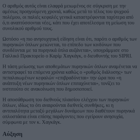
Ο αριθμός αυτός είναι ελαφρά μειωμένος σε σύγκριση με την
αμέσως προηγούμενη χρονιά, καθώς μετά το τέλος του ψυχρού
πολέμου, οι παλιές κεφαλές γενικά καταστρέφονται ταχύτερα από
ό,τι αναπτύσσονται νέες, κάτι που έχει αποτέλεσμα τη μείωση του
συνολικού αριθμού τους.
Ωστόσο «η πιο ανησυχητική είδηση είναι ότι, παρότι ο αριθμός των
πυρηνικών όπλων μειώνεται, το επίπεδο των κινδύνων που
συνδέονται με τα πυρηνικά όπλα αυξάνεται», υπογράμμισε στο
Γαλλικό Πρακτορείο ο Καρίμ Χαγκάγκ, ο διευθυντής του SIPRI.
Η τάση μείωσης των αποθεμάτων πυρηνικών όπλων αναμένεται να
αντιστραφεί τα επόμενα χρόνια καθώς ο «ρυθμός διάλυσης» των
πεπαλαιωμένων κεφαλών «επιβραδύνεται» την ώρα που «η
ανάπτυξη νέων πυρηνικών όπλων επιταχύνεται», τονίζει το
ινστιτούτο σε ανακοίνωση που δημοσιοποιεί.
Η αποσάθρωση του διεθνούς πλαισίου ελέγχου των πυρηνικών
όπλων, ιδίως το ότι αναιρούνται διεθνείς συνθήκες, κι η
αντιπαλότητα μεταξύ μεγάλων δυνάμεων που διαθέτουν πυρηνικά
οπλοστάσια είναι επίσης παράγοντες που εγείρουν ανησυχία,
σύμφωνα με τον κ. Χαγκάγκ.
Αύξηση