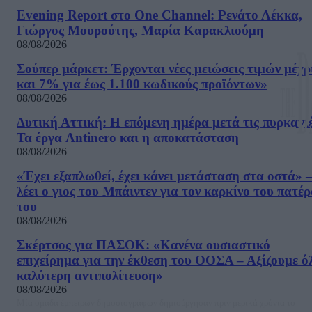
Evening Report στο One Channel: Ρενάτο Λέκκα,
Γιώργος Μουρούτης, Μαρία Καρακλιούμη
08/08/2026
Σούπερ μάρκετ: Έρχονται νέες μειώσεις τιμών μέχρ
και 7% για έως 1.100 κωδικούς προϊόντων»
08/08/2026
Δυτική Αττική: Η επόμενη ημέρα μετά τις πυρκαγιέ
Τα έργα Antinero και η αποκατάσταση
08/08/2026
«Έχει εξαπλωθεί, έχει κάνει μετάσταση στα οστά» –
λέει ο γιος του Μπάιντεν για τον καρκίνο του πατέ
του
08/08/2026
Σκέρτσος για ΠΑΣΟΚ: «Κανένα ουσιαστικό
επιχείρημα για την έκθεση του ΟΟΣΑ – Αξίζουμε ό
καλύτερη αντιπολίτευση»
08/08/2026
Μία ομάδα έμπειρων δημοσιογράφων δημιούργησαν πριν μερικά χρόνια το