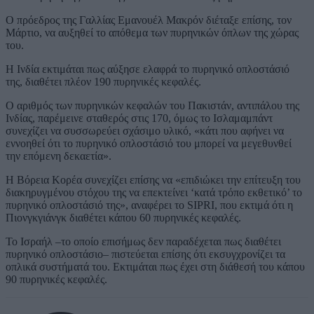
Ο πρόεδρος της Γαλλίας Εμανουέλ Μακρόν διέταξε επίσης, τον
Μάρτιο, να αυξηθεί το απόθεμα των πυρηνικών όπλων της χώρας
του.
Η Ινδία εκτιμάται πως αύξησε ελαφρά το πυρηνικό οπλοστάσιό
της, διαθέτει πλέον 190 πυρηνικές κεφαλές.
Ο αριθμός των πυρηνικών κεφαλών του Πακιστάν, αντιπάλου της
Ινδίας, παρέμεινε σταθερός στις 170, όμως το Ισλαμαμπάντ
συνεχίζει να συσσωρεύει σχάσιμο υλικό, «κάτι που αφήνει να
εννοηθεί ότι το πυρηνικό οπλοστάσιό του μπορεί να μεγεθυνθεί
την επόμενη δεκαετία».
Η Βόρεια Κορέα συνεχίζει επίσης να «επιδιώκει την επίτευξη του
διακηρυγμένου στόχου της να επεκτείνει ‘κατά τρόπο εκθετικό’ το
πυρηνικό οπλοστάσιό της», αναφέρει το SIPRI, που εκτιμά ότι η
Πιονγκγιάνγκ διαθέτει κάπου 60 πυρηνικές κεφαλές.
Το Ισραήλ –το οποίο επισήμως δεν παραδέχεται πως διαθέτει
πυρηνικό οπλοστάσιο– πιστεύεται επίσης ότι εκσυγχρονίζει τα
οπλικά συστήματά του. Εκτιμάται πως έχει στη διάθεσή του κάπου
90 πυρηνικές κεφαλές.