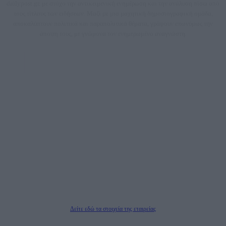
dailypost.gr, με στόχο την αντικειμενική ενημέρωση και την ανάλυση πίσω από
τους τίτλους των ειδήσεων. Μαζί με μια μαχητική δημοσιογραφική ομάδα,
αποκαλύπτουν πολιτικά και παραπολιτικά θέματα, γράφουν επωνύμως την
άποψη τους, με γνώμονα τον ενημερωμένο αναγνώστη.
DAILYPOST.GR – ΤΑΥΤΌΤΗΤΑ
Ιδιοκτήτρια εταιρεία: «ΝΟΗΣΙΣ ΙΚΕ»
Έδρα: Δήμος Αμαρουσίου Αττικής, Αγ. Αθανασίου αρ. 21, Τ.Κ. 15125
ΑΦΜ: 801093076, Δ.Ο.Υ.: ΚΕΦΟΔΕ ΑΤΤΙΚΗΣ, E-mail: press@dailypost.gr, Τηλ.
επικοινωνίας: 2108066997
Νόμιμος Εκπρόσωπος: Ζαχαρός Σταμάτης
Μέτοχοι: Ζαχαρός Σταμάτης, Κουβαράς Γεώργιος, ΥΠΗΡΕΣΙΕΣ ΠΡΟΗΓΜΕΝΗΣ
ΤΕΧΝΟΛΟΓΙΑΣ ΠΑΡΑΓΩΓΗΣ ΟΠΤΙΚΟΑΚΟΥΣΤΙΚΩΝ ΜΕΣΩΝ ΜΕΛΕΤΩΝ ΚΑΙ
ΠΑΡΟΧΗΣ ΥΠΗΡΕΣΙΩΝ PLD PLUS ΑΝΩΝ ΕΤΑΙΡΙΑ
Δικαιούχος του ονόματος τομέα (dailypost.gr): ΝΟΗΣΙΣ ΙΚΕ
Διευθυντής/Διαχειριστής: Ζαχαρός Σταμάτης
Διευθυντής Σύνταξης: Ρενάτο Λέκκα
Δείτε εδώ τα στοιχεία της εταιρείας