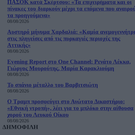
ΠΑΣΟΚ κατά Σκέρτσου: «Τα επιχειρήματα και οι
πίνακες του διαρκούν μέχρι τα επόμενα που αναιρο
τα προηγούμενα»
08/08/2026
Αυστηρό μήνυμα Χαρδαλιά: «Καμία ανεμογεννήτρ
στις πληγείσες από τις πυρκαγιές περιοχές της
Αττικής»
08/08/2026
Evening Report στο One Channel: Ρενάτο Λέκκα,
Γιώργος Μουρούτης, Μαρία Καρακλιούμη
08/08/2026
Το σπάνιο μέταλλο του Βαρβιτσιώτη
08/08/2026
Ο Τραμπ προσφεύγει στο Ανώτατο Δικαστήριο:
«Εθνική ντροπή», λέει για το μπλόκο στην αίθουσα
χορού του Λευκού Οίκου
08/08/2026
ΔΗΜΟΦΙΛΗ