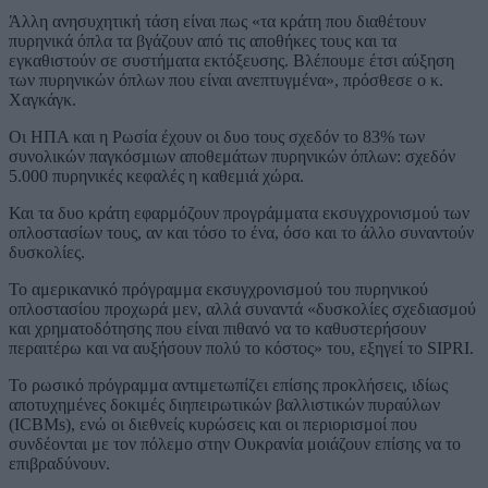
Άλλη ανησυχητική τάση είναι πως «τα κράτη που διαθέτουν
πυρηνικά όπλα τα βγάζουν από τις αποθήκες τους και τα
εγκαθιστούν σε συστήματα εκτόξευσης. Βλέπουμε έτσι αύξηση
των πυρηνικών όπλων που είναι ανεπτυγμένα», πρόσθεσε ο κ.
Χαγκάγκ.
Οι ΗΠΑ και η Ρωσία έχουν οι δυο τους σχεδόν το 83% των
συνολικών παγκόσμιων αποθεμάτων πυρηνικών όπλων: σχεδόν
5.000 πυρηνικές κεφαλές η καθεμιά χώρα.
Και τα δυο κράτη εφαρμόζουν προγράμματα εκσυγχρονισμού των
οπλοστασίων τους, αν και τόσο το ένα, όσο και το άλλο συναντούν
δυσκολίες.
Το αμερικανικό πρόγραμμα εκσυγχρονισμού του πυρηνικού
οπλοστασίου προχωρά μεν, αλλά συναντά «δυσκολίες σχεδιασμού
και χρηματοδότησης που είναι πιθανό να το καθυστερήσουν
περαιτέρω και να αυξήσουν πολύ το κόστος» του, εξηγεί το SIPRI.
Το ρωσικό πρόγραμμα αντιμετωπίζει επίσης προκλήσεις, ιδίως
αποτυχημένες δοκιμές διηπειρωτικών βαλλιστικών πυραύλων
(ICBMs), ενώ οι διεθνείς κυρώσεις και οι περιορισμοί που
συνδέονται με τον πόλεμο στην Ουκρανία μοιάζουν επίσης να το
επιβραδύνουν.