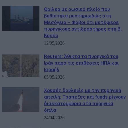
Θρίλερ με ρωσικό πλοίο που
βυθίστηκε μυστηριωδώς στη
Μεσόγειο – Φόβοι ότι μετέφερε
πυρηνικούς αντιδραστήρες στη Β.
Κορέα
12/05/2026
Reuters: Άθικτα τα πυρηνικά του
Ιράν παρά τις επιθέσεις ΗΠΑ και
Ισραήλ
05/05/2026
Χρυσές δουλειές με την πυρηνική
απειλή: Τράπεζες και funds ρίχνουν
δισεκατομμύρια στα πυρηνικά
όπλα
24/04/2026