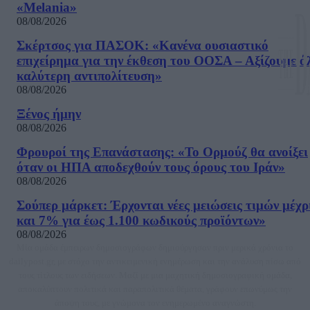
«Melania»
08/08/2026
Σκέρτσος για ΠΑΣΟΚ: «Κανένα ουσιαστικό
επιχείρημα για την έκθεση του ΟΟΣΑ – Αξίζουμε ό
καλύτερη αντιπολίτευση»
08/08/2026
Ξένος ήμην
08/08/2026
Φρουροί της Επανάστασης: «Το Ορμούζ θα ανοίξει
όταν οι ΗΠΑ αποδεχθούν τους όρους του Ιράν»
08/08/2026
Σούπερ μάρκετ: Έρχονται νέες μειώσεις τιμών μέχρ
και 7% για έως 1.100 κωδικούς προϊόντων»
08/08/2026
Μία ομάδα έμπειρων δημοσιογράφων δημιούργησαν πριν μερικά χρόνια το
dailypost.gr, με στόχο την αντικειμενική ενημέρωση και την ανάλυση πίσω από
τους τίτλους των ειδήσεων. Μαζί με μια μαχητική δημοσιογραφική ομάδα,
αποκαλύπτουν πολιτικά και παραπολιτικά θέματα, γράφουν επωνύμως την
άποψη τους, με γνώμονα τον ενημερωμένο αναγνώστη.