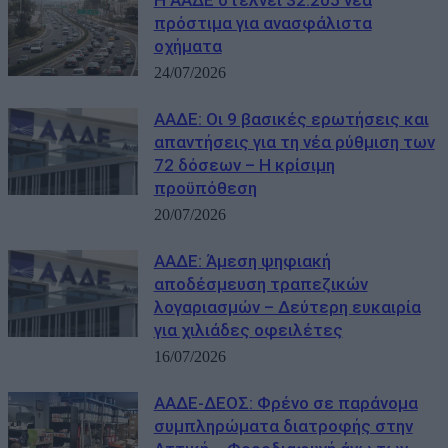
Η ΑΑΔΕ στέλνει 32.205 νέα
πρόστιμα για ανασφάλιστα
οχήματα
24/07/2026
ΑΑΔΕ: Οι 9 βασικές ερωτήσεις και
απαντήσεις για τη νέα ρύθμιση των
72 δόσεων – Η κρίσιμη
προϋπόθεση
20/07/2026
ΑΑΔΕ: Άμεση ψηφιακή
αποδέσμευση τραπεζικών
λογαριασμών – Δεύτερη ευκαιρία
για χιλιάδες οφειλέτες
16/07/2026
ΑΑΔΕ-ΔΕΟΣ: Φρένο σε παράνομα
συμπληρώματα διατροφής στην