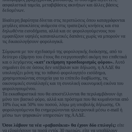
ασφαλιστικά ταμεία, μεταβιβάσεις ακινήτων και άλλες βάσεις
δεδομένων.
Ιδιαίτερη βαρύτητα δίνεται στις περιπτώσεις όπου καταγράφονται
μεγάλες αποκλίσεις ανάμεσα στις τραπεζικές κινήσεις και στα
δηλωθέντα εισοδήματα, αλλά και σε φορολογούμενους που
εμφανίζουν υψηλές καταναλωτικές δαπάνες χωρίς να μπορούν να
τις δικαιολογήσουν φορολογικά.
Σύμφωνα με τον σχεδιασμό της φορολογικής διοίκησης, από το
δεύτερο εξάμηνο του έτους θα ενεργοποιηθεί ακόμη πιο επιθετικά
και ο λεγόμενος
«κατ’ εκτίμηση προσδιορισμός φόρου».
Αυτό
σημαίνει ότι σε όσους δεν υπέβαλαν καν δήλωση, η ΑΑΔΕ θα
υπολογίζει μόνη της το πιθανό φορολογητέο εισόδημα,
χρησιμοποιώντας στοιχεία για το επίπεδο διαβίωσης, τις
οικονομικές συναλλαγές και τη συνολική οικονομική εικόνα του
φορολογουμένου.
Τα εκκαθαριστικά που θα αποστέλλονται θα περιλαμβάνουν όχι
μόνο τον βασικό φόρο, αλλά και πρόστιμα που θα κυμαίνονται από
10% έως και 50% του ποσού, λόγω μη υποβολής δήλωσης. Οι
φορολογούμενοι θα ενημερώνονται ηλεκτρονικά μέσω e-mail ή
μέσω των ψηφιακών υπηρεσιών της ΑΑΔΕ.
Όσοι λάβουν τα νέα «ραβασάκια» θα έχουν δύο επιλογές:
είτε
να εξοφλήσουν τα ποσά εντός 30 ημερών, είτε να υποβάλουν