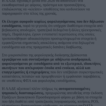
Η ΑΑΔΕ σχεδιάζει μέσα στο 2026 να αποστείλει νέα
εκκαθαριστικά με φόρους, πρόστιμα και προσαυξήσεις,
επιδιώκοντας να «κλείσει» υποθέσεις που κινδυνεύουν να
παραγραφούν στο τέλος της χρονιάς.
Οι έλεγχοι αφορούν κυρίως φορολογούμενους που δεν δήλωσαν
εισοδήματα,
παρά το γεγονός ότι υπήρχαν διαθέσιμα στοιχεία από
βεβαιώσεις αποδοχών, τραπεζικά δεδομένα ή άλλες ηλεκτρονικές
πηγές. Παράλληλα, έχουν εντοπιστεί περιπτώσεις στις οποίες
τροποποιήθηκαν αδικαιολόγητα προσυμπληρωμένα στοιχεία ή
εμφανίζονται σημαντικές αποκλίσεις ανάμεσα στα δηλωμένα
εισοδήματα και στις πραγματικές δαπάνες διαβίωσης.
Στο μικροσκόπιο της φορολογικής διοίκησης βρίσκονται
εργαζόμενοι και συνταξιούχοι με αδήλωτα αναδρομικά,
φορολογούμενοι με εισοδήματα από το εξωτερικό, ιδιοκτήτες
ακινήτων που απέκρυψαν έσοδα από ενοίκια, αλλά και
επαγγελματίες ή επιχειρήσεις
που δεν υπέβαλαν συγκεντρωτικές
καταστάσεις πελατών και προμηθευτών ή εμφάνισαν παραβάσεις
σε υποθέσεις ΦΠΑ και φορολογίας εισοδήματος.
Η ΑΑΔΕ αξιοποιεί πλέον πλήρως τις
αυτοματοποιημένες
ψηφιακές διασταυρώσεις,
προχωρώντας απευθείας στην έκδοση
Πράξεων Διοικητικού Προσδιορισμού φόρου με βάση τα στοιχεία
που ήδη διαθέτει από τραπεζικούς λογαριασμούς, κινήσεις POS,
πλατφόρμες βραχυχρόνιας μίσθωσης, το σύστημα myDATA,