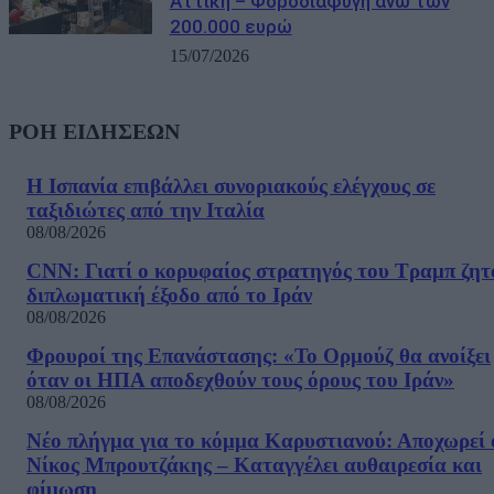
Αττική – Φοροδιαφυγή άνω των
200.000 ευρώ
15/07/2026
ΡΟΗ ΕΙΔΗΣΕΩΝ
Η Ισπανία επιβάλλει συνοριακούς ελέγχους σε
ταξιδιώτες από την Ιταλία
08/08/2026
CNN: Γιατί ο κορυφαίος στρατηγός του Τραμπ ζητ
διπλωματική έξοδο από το Ιράν
08/08/2026
Φρουροί της Επανάστασης: «Το Ορμούζ θα ανοίξει
όταν οι ΗΠΑ αποδεχθούν τους όρους του Ιράν»
08/08/2026
Νέο πλήγμα για το κόμμα Καρυστιανού: Αποχωρεί 
Νίκος Μπρουτζάκης – Καταγγέλει αυθαιρεσία και
φίμωση