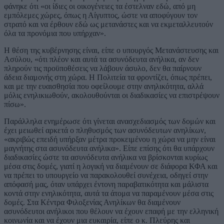
φάνηκε ότι «οι ίδιες οι οικογένειες τα έστελναν εδώ, από μη
εμπόλεμες χώρες, όπως η Αίγυπτος, ώστε να αποφύγουν τον
στρατό και να έρθουν εδώ ως μετανάστες και να εκμεταλλευτούν
όλα τα προνόμια που υπήρχαν».
Η θέση της κυβέρνησης είναι, είπε ο υπουργός Μετανάστευσης και
Ασύλου, «ότι πλέον και αυτά τα ασυνόδευτα ανήλικα, αν δεν
πληρούν τις προϋποθέσεις να λάβουν άσυλο, δεν θα παίρνουν
άδεια διαμονής στη χώρα. Η Πολιτεία τα φροντίζει, όπως πρέπει,
και με την ευαισθησία που οφείλουμε στην ανηλικότητα, αλλά
μόλις ενηλικιωθούν, ακολουθούνται οι διαδικασίες να επιστρέψουν
πίσω».
Παράλληλα ενημέρωσε ότι γίνεται ανασχεδιασμός των δομών και
έχει μειωθεί αρκετά ο πληθυσμός των ασυνόδευτων ανηλίκων,
«ακριβώς επειδή υπήρξαν μέτρα προκειμένου η χώρα να μην είναι
μαγνήτης στα ασυνόδευτα ανήλικα». Είπε επίσης ότι θα υπάρχουν
διαδικασίες ώστε τα ασυνόδευτα ανήλικα να βρίσκονται κυρίως
μέσα στις δομές, γιατί η λογική να διαμένουν σε διάφορα ΚΦΑ και
να πρέπει το υπουργείο να παρακολουθεί συνέχεια, οδηγεί στην
απόφασή μας, όταν υπάρχει έντονη παραβατικότητα και μάλιστα
κοντά στην ενηλικότητα, αυτά τα άτομα να παραμένουν μέσα στις
δομές. Στα Κέντρα Φιλοξενίας Ανηλίκων θα διαμένουν
ασυνόδευτοι ανήλικοι που θέλουν να έχουν επαφή με την ελληνική
κοινωνία και να έχουν μια ευκαιρία, είπε ο κ. Πλεύρης και