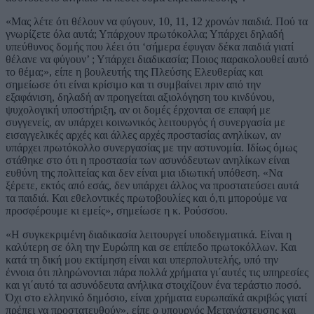
«Μας λέτε ότι θέλουν να φύγουν, 10, 11, 12 χρονών παιδιά. Πού τα
γνωρίζετε όλα αυτά; Υπάρχουν πρωτόκολλα; Υπάρχει δηλαδή
υπεύθυνος δομής που λέει ότι ‘σήμερα έφυγαν δέκα παιδιά γιατί
θέλανε να φύγουν’ ; Υπάρχει διαδικασία; Ποιος παρακολουθεί αυτό
το θέμα;», είπε η βουλευτής της Πλεύσης Ελευθερίας και
σημείωσε ότι είναι κρίσιμο και τι συμβαίνει πριν από την
εξαφάνιση, δηλαδή αν προηγείται αξιολόγηση του κινδύνου,
ψυχολογική υποστήριξη, αν οι δομές έρχονται σε επαφή με
συγγενείς, αν υπάρχει κοινωνικός λειτουργός ή συνεργασία με
εισαγγελικές αρχές και άλλες αρχές προστασίας ανηλίκων, αν
υπάρχει πρωτόκολλο συνεργασίας με την αστυνομία. Ιδίως όμως
στάθηκε στο ότι η προστασία των ασυνόδευτων ανηλίκων είναι
ευθύνη της πολιτείας και δεν είναι μια ιδιωτική υπόθεση. «Να
ξέρετε, εκτός από εσάς, δεν υπάρχει άλλος να προστατεύσει αυτά
τα παιδιά. Και εθελοντικές πρωτοβουλίες και ό,τι μπορούμε να
προσφέρουμε κι εμείς», σημείωσε η κ. Ρούσσου.
«Η συγκεκριμένη διαδικασία λειτουργεί υποδειγματικά. Είναι η
καλύτερη σε όλη την Ευρώπη και σε επίπεδο πρωτοκόλλων. Και
κατά τη δική μου εκτίμηση είναι και υπερπολυτελής, υπό την
έννοια ότι πληρώνονται πάρα πολλά χρήματα γι΄αυτές τις υπηρεσίες
και γι΄αυτό τα ασυνόδευτα ανήλικα στοιχίζουν ένα τεράστιο ποσό.
Όχι στο ελληνικό δημόσιο, είναι χρήματα ευρωπαϊκά ακριβώς γιατί
πρέπει να προστατευθούν», είπε ο υπουργός Μετανάστευσης και