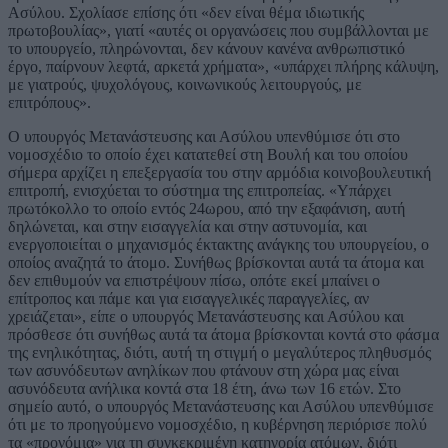
Ασύλου. Σχολίασε επίσης ότι «δεν είναι θέμα ιδιωτικής
πρωτοβουλίας», γιατί «αυτές οι οργανώσεις που συμβάλλονται με
το υπουργείο, πληρώνονται, δεν κάνουν κανένα ανθρωπιστικό
έργο, παίρνουν λεφτά, αρκετά χρήματα», «υπάρχει πλήρης κάλυψη,
με γιατρούς, ψυχολόγους, κοινωνικούς λειτουργούς, με
επιτρόπους».
Ο υπουργός Μετανάστευσης και Ασύλου υπενθύμισε ότι στο
νομοσχέδιο το οποίο έχει κατατεθεί στη Βουλή και του οποίου
σήμερα αρχίζει η επεξεργασία του στην αρμόδια κοινοβουλευτική
επιτροπή, ενισχύεται το σύστημα της επιτροπείας. «Υπάρχει
πρωτόκολλο το οποίο εντός 24ωρου, από την εξαφάνιση, αυτή
δηλώνεται, και στην εισαγγελία και στην αστυνομία, και
ενεργοποιείται ο μηχανισμός έκτακτης ανάγκης του υπουργείου, ο
οποίος αναζητά το άτομο. Συνήθως βρίσκονται αυτά τα άτομα και
δεν επιθυμούν να επιστρέψουν πίσω, οπότε εκεί μπαίνει ο
επίτροπος και πάμε και για εισαγγελικές παραγγελίες, αν
χρειάζεται», είπε ο υπουργός Μετανάστευσης και Ασύλου και
πρόσθεσε ότι συνήθως αυτά τα άτομα βρίσκονται κοντά στο φάσμα
της ενηλικότητας, διότι, αυτή τη στιγμή ο μεγαλύτερος πληθυσμός
των ασυνόδευτων ανηλίκων που φτάνουν στη χώρα μας είναι
ασυνόδευτα ανήλικα κοντά στα 18 έτη, άνω των 16 ετών. Στο
σημείο αυτό, ο υπουργός Μετανάστευσης και Ασύλου υπενθύμισε
ότι με το προηγούμενο νομοσχέδιο, η κυβέρνηση περιόρισε πολύ
τα «προνόμια» για τη συγκεκριμένη κατηγορία ατόμων, διότι