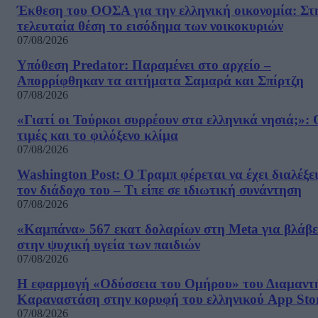
Έκθεση του ΟΟΣΑ για την ελληνική οικονομία: Στ
τελευταία θέση το εισόδημα των νοικοκυριών
07/08/2026
Υπόθεση Predator: Παραμένει στο αρχείο –
Απορρίφθηκαν τα αιτήματα Σαμαρά και Σπίρτζη
07/08/2026
«Γιατί οι Τούρκοι συρρέουν στα ελληνικά νησιά;»: 
τιμές και το φιλόξενο κλίμα
07/08/2026
Washington Post: Ο Τραμπ φέρεται να έχει διαλέξε
τον διάδοχο του – Τι είπε σε ιδιωτική συνάντηση
07/08/2026
«Καμπάνα» 567 εκατ δολαρίων στη Meta για βλάβε
στην ψυχική υγεία των παιδιών
07/08/2026
Η εφαρμογή «Οδύσσεια του Ομήρου» του Διαμαντ
Καραναστάση στην κορυφή του ελληνικού App Sto
07/08/2026