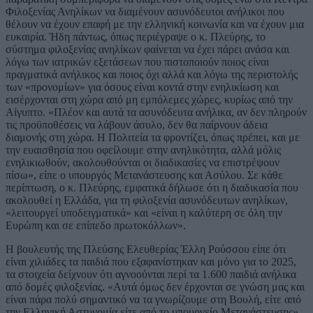
Φιλοξενίας Ανηλίκων να διαμένουν ασυνόδευτοι ανήλικοι που
θέλουν να έχουν επαφή με την ελληνική κοινωνία και να έχουν μια
ευκαιρία. Ήδη πάντως, όπως περιέγραψε ο κ. Πλεύρης, το
σύστημα φιλοξενίας ανηλίκων φαίνεται να έχει πάρει ανάσα και
λόγω των ιατρικών εξετάσεων που πιστοποιούν ποιος είναι
πραγματικά ανήλικος και ποιος όχι αλλά και λόγω της περιστολής
των «προνομίων» για όσους είναι κοντά στην ενηλικίωση και
εισέρχονται στη χώρα από μη εμπόλεμες χώρες, κυρίως από την
Αίγυπτο. «Πλέον και αυτά τα ασυνόδευτα ανήλικα, αν δεν πληρούν
τις προϋποθέσεις να λάβουν άσυλο, δεν θα παίρνουν άδεια
διαμονής στη χώρα. Η Πολιτεία τα φροντίζει, όπως πρέπει, και με
την ευαισθησία που οφείλουμε στην ανηλικότητα, αλλά μόλις
ενηλικιωθούν, ακολουθούνται οι διαδικασίες να επιστρέψουν
πίσω», είπε ο υπουργός Μετανάστευσης και Ασύλου. Σε κάθε
περίπτωση, ο κ. Πλεύρης, εμφατικά δήλωσε ότι η διαδικασία που
ακολουθεί η Ελλάδα, για τη φιλοξενία ασυνόδευτων ανηλίκων,
«λειτουργεί υποδειγματικά» και «είναι η καλύτερη σε όλη την
Ευρώπη και σε επίπεδο πρωτοκόλλων».
Η βουλευτής της Πλεύσης Ελευθερίας Έλλη Ρούσσου είπε ότι
είναι χιλιάδες τα παιδιά που εξαφανίστηκαν και μόνο για το 2025,
τα στοιχεία δείχνουν ότι αγνοούνται περί τα 1.600 παιδιά ανήλικα
από δομές φιλοξενίας. «Αυτά όμως δεν έρχονται σε γνώση μας και
είναι πάρα πολύ σημαντικό να τα γνωρίζουμε στη Βουλή, είτε από
την Ελληνική Αστυνομία είτε από το υπουργείο Μετανάστευσης»,