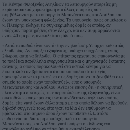
Τα Κέντρα Φιλοξενίας Ανηλίκων τα λειτουργούν εταιρείες μη
κερδοσκοπικού χαρακτήρα ή και άλλες εταιρείες που
συμβάλλονται με το υπουργείο Μετανάστευσης και Ασύλου και
έχουν την υποχρέωση φιλοξενίας. Το υπουργείο, όπως σημείωσε ο
κ. Πλεύρης, ελέγχει τις συγκεκριμένες δομές οι οποίες, αν
υπάρχουν παρατηρήσεις στον έλεγχο, και δεν συμμορφώνονται
εντός 40 ημερών, ανακαλείται η άδειά τους.
«Αυτά τα παιδιά είναι κοντά στην ενηλικίωση. Υπάρχει καθεστώς
ελευθερίας. Αν υπάρξει εξαφάνιση, υπάρχει υποχρέωση, εντός
24ωρου, αυτή να δηλωθεί. Ο επίτροπος έρχεται σε επικοινωνία με
το παιδί και παράλληλα ενεργοποιείται και ο μηχανισμός έκτακτης
ανάγκης, ο οποίος παρακολουθεί στα αστικά κέντρα για να
διαπιστώσει αν βρίσκονται άτομα και παιδιά σε αστεγία,
προκειμένου να τα μεταφέρει στις δομές και να τα ξαναβάλει στο
σημείο το οποίο είχαν τοποθετηθεί», είπε ο υπουργός
Μετανάστευσης και Ασύλου. Ανέφερε επίσης ότι «η συντριπτική
πλειονότητα δυστυχώς, των περιπτώσεων της εξαφάνισης, είναι
οικειοθελείς αποχωρήσεις των ασυνόδευτων ανηλίκων από τις
δομές, είτε γιατί έχουν άλλα άτομα με τα οποία θέλουν να βρεθούν,
δηλαδή συγγενείς τους, είτε γιατί τα ίδια δεν επιθυμούν να
βρίσκονται στο σημείο όπου έχουν τοποθετηθεί. Ωστόσο
επιδεικνύεται ιδιαίτερη προσοχή, από το υπουργείο
Μετανάστευσης και Ασύλου, γιατί υπάρχει ο κίνδυνος ένα
ασυνόδευτο ανήλικο να πέσει θύμα εκμετάλλευσης».