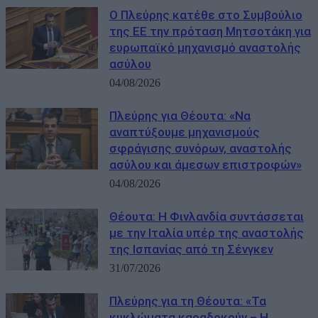
Ο Πλεύρης κατέθε στο Συμβούλιο
της ΕΕ την πρόταση Μητσοτάκη για
ευρωπαϊκό μηχανισμό αναστολής
ασύλου
04/08/2026
Πλεύρης για Θέουτα: «Να
αναπτύξουμε μηχανισμούς
σφράγισης συνόρων, αναστολής
ασύλου και άμεσων επιστροφών»
04/08/2026
Θέουτα: Η Φινλανδία συντάσσεται
με την Ιταλία υπέρ της αναστολής
της Ισπανίας από τη Σένγκεν
31/07/2026
Πλεύρης για τη Θέουτα: «Τα
κυκλώματα καραδοκούν – Η