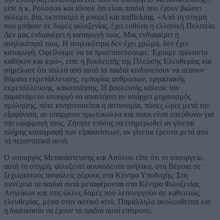
είπε η κ. Ρούσσου και τόνισε ότι είναι παιδιά που έχουν βιώσει
πόλεμο, βία, εκτοπισμό ή μπορεί και trafficking. «Από τη στιγμή
που μπήκαν σε δομές φιλοξενίας, έχει ευθύνη η ελληνική Πολιτεία.
Δεν μας ενδιαφέρει η καταγωγή τους. Μας ενδιαφέρει η
ανηλικότητά τους. Η ανηλικότητα δεν έχει χρώμα, δεν έχει
καταγωγή. Οφείλουμε να τα προστατεύσουμε. Έχουμε πρώτιστο
καθήκον και ιερό», είπε η βουλευτής της Πλεύσης Ελευθερίας και
σημείωσε ότι πολλά από αυτά τα παιδιά κινδυνεύουν να πέσουν
θύματα εκμετάλλευσης, εμπορίας ανθρώπων, εργασιακής
εκμετάλλευσης, κακοποίησης. Η βουλευτής κάλεσε τον
παριστάμενο υπουργό να απαντήσει αν υπάρχει μηχανισμός
πρόληψης, πότε κινητοποιείται η αστυνομία, πόσες ώρες μετά την
εξαφάνιση, αν υπάρχουν πρωτόκολλα και ποιοι είναι υπεύθυνοι για
την εφαρμογή τους. Ζήτησε επίσης να ενημερωθεί αν γίνεται
πλήρης καταγραφή των εξαφανίσεων, αν γίνεται έρευνα μετά από
τα περιστατικά αυτά.
Ο υπουργός Μετανάστευσης και Ασύλου είπε ότι το υπουργείο,
αυτή τη στιγμή, φιλοξενεί ασυνόδευτα ανήλικα, στη Βέροια σε
ξεχωριστούς ασφαλείς χώρους στα Κέντρα Υποδοχής. Στη
συνέχεια τα παιδιά αυτά μεταφέρονται στα Κέντρα Φιλοξενίας
Ανηλίκων και στις άλλες δομές που λειτουργούν σε καθεστώς
ελευθερίας, μέσα στον αστικό ιστό. Παράλληλα ακολουθείται και
η διαδικασία να έχουν τα παιδιά αυτά επίτροπο.