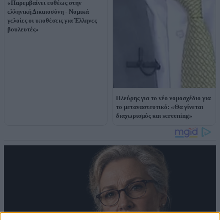
«Παρεμβαίνει ευθέως στην
ελληνική Δικαιοσύνη - Νομικά
γελοίες οι υποθέσεις για Έλληνες
βουλευτές»
Πλεύρης για το νέο νομοσχέδιο για
το μεταναστευτικό: «Θα γίνεται
διαχωρισμός και screening»