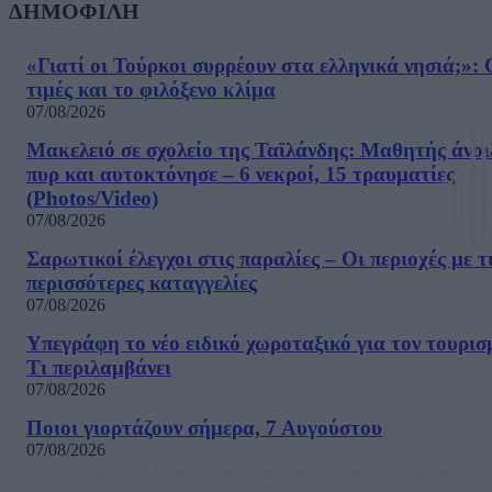
ΔΗΜΟΦΙΛΗ
«Γιατί οι Τούρκοι συρρέουν στα ελληνικά νησιά;»: 
τιμές και το φιλόξενο κλίμα
07/08/2026
Μακελειό σε σχολείο της Ταϊλάνδης: Μαθητής άνοι
πυρ και αυτοκτόνησε – 6 νεκροί, 15 τραυματίες
(Photos/Video)
07/08/2026
Σαρωτικοί έλεγχοι στις παραλίες – Οι περιοχές με τ
περισσότερες καταγγελίες
07/08/2026
Υπεγράφη το νέο ειδικό χωροταξικό για τον τουρισ
Τι περιλαμβάνει
07/08/2026
Ποιοι γιορτάζουν σήμερα, 7 Αυγούστου
07/08/2026
Μία ομάδα έμπειρων δημοσιογράφων δημιούργησαν πριν μερικά χρόνια το