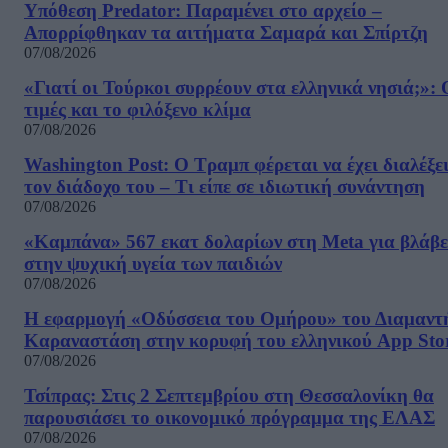
Υπόθεση Predator: Παραμένει στο αρχείο –
Απορρίφθηκαν τα αιτήματα Σαμαρά και Σπίρτζη
07/08/2026
«Γιατί οι Τούρκοι συρρέουν στα ελληνικά νησιά;»: 
τιμές και το φιλόξενο κλίμα
07/08/2026
Washington Post: Ο Τραμπ φέρεται να έχει διαλέξε
τον διάδοχο του – Τι είπε σε ιδιωτική συνάντηση
07/08/2026
«Καμπάνα» 567 εκατ δολαρίων στη Meta για βλάβε
στην ψυχική υγεία των παιδιών
07/08/2026
Η εφαρμογή «Οδύσσεια του Ομήρου» του Διαμαντ
Καραναστάση στην κορυφή του ελληνικού App Sto
07/08/2026
Τσίπρας: Στις 2 Σεπτεμβρίου στη Θεσσαλονίκη θα
παρουσιάσει το οικονομικό πρόγραμμα της ΕΛΑΣ
07/08/2026