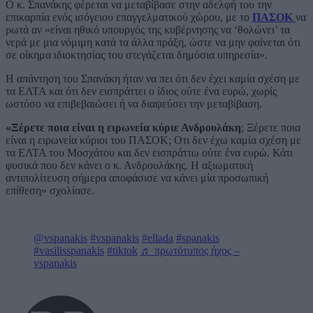
Ο κ. Σπανάκης φέρεται να μεταβίβασε στην αδελφή του την
επικαρπία ενός ισόγειου επαγγελματικού χώρου, με το
ΠΑΣΟΚ
να
ρωτά αν «είναι ηθικό υπουργός της κυβέρνησης να ‘θολώνει’ τα
νερά με μια νόμιμη κατά τα άλλα πράξη, ώστε να μην φαίνεται ότι
σε οίκημα ιδιοκτησίας του στεγάζεται δημόσια υπηρεσία».
Η απάντηση του Σπανάκη ήταν να πει ότι δεν έχει καμία σχέση με
τα ΕΛΤΑ και ότι δεν εισπράττει ο ίδιος ούτε ένα ευρώ, χωρίς
ωστόσο να επιβεβαιώσει ή να διαψεύσει την μεταβίβαση.
«Ξέρετε ποια είναι η ειρωνεία κύριε Ανδρουλάκη
; Ξέρετε ποια
είναι η ειρωνεία κύριοι του ΠΑΣΟΚ; Οτι δεν έχω καμία σχέση με
τα ΕΛΤΑ του Μοσχάτου και δεν εισπράττω ούτε ένα ευρώ. Κάτι
φυσικά που δεν κάνει ο κ. Ανδρουλάκης. Η αξιωματική
αντιπολίτευση σήμερα αποφάσισε να κάνει μία προσωπική
επίθεση» σχολίασε.
@vspanakis
#vspanakis
#ellada
#spanakis
#vasilisspanakis
#tiktok
♬ πρωτότυπος ήχος –
vspanakis