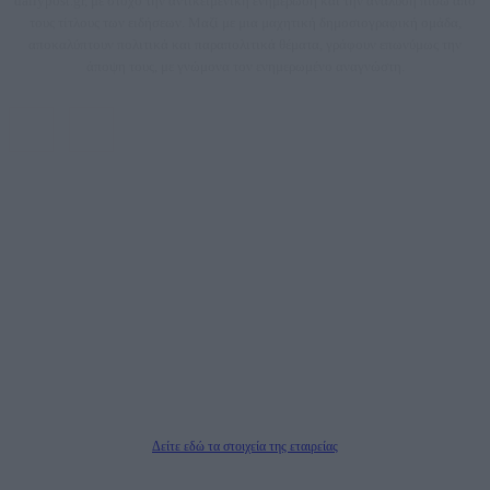
dailypost.gr, με στόχο την αντικειμενική ενημέρωση και την ανάλυση πίσω από
τους τίτλους των ειδήσεων. Μαζί με μια μαχητική δημοσιογραφική ομάδα,
αποκαλύπτουν πολιτικά και παραπολιτικά θέματα, γράφουν επωνύμως την
άποψη τους, με γνώμονα τον ενημερωμένο αναγνώστη.
DAILYPOST.GR – ΤΑΥΤΌΤΗΤΑ
Ιδιοκτήτρια εταιρεία: «ΝΟΗΣΙΣ ΙΚΕ»
Έδρα: Δήμος Αμαρουσίου Αττικής, Αγ. Αθανασίου αρ. 21, Τ.Κ. 15125
ΑΦΜ: 801093076, Δ.Ο.Υ.: ΚΕΦΟΔΕ ΑΤΤΙΚΗΣ, E-mail: press@dailypost.gr, Τηλ.
επικοινωνίας: 2108066997
Νόμιμος Εκπρόσωπος: Ζαχαρός Σταμάτης
Μέτοχοι: Ζαχαρός Σταμάτης, Κουβαράς Γεώργιος, ΥΠΗΡΕΣΙΕΣ ΠΡΟΗΓΜΕΝΗΣ
ΤΕΧΝΟΛΟΓΙΑΣ ΠΑΡΑΓΩΓΗΣ ΟΠΤΙΚΟΑΚΟΥΣΤΙΚΩΝ ΜΕΣΩΝ ΜΕΛΕΤΩΝ ΚΑΙ
ΠΑΡΟΧΗΣ ΥΠΗΡΕΣΙΩΝ PLD PLUS ΑΝΩΝ ΕΤΑΙΡΙΑ
Δικαιούχος του ονόματος τομέα (dailypost.gr): ΝΟΗΣΙΣ ΙΚΕ
Διευθυντής/Διαχειριστής: Ζαχαρός Σταμάτης
Διευθυντής Σύνταξης: Ρενάτο Λέκκα
Δείτε εδώ τα στοιχεία της εταιρείας