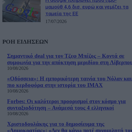
μαμούθ 4,6 δισ. ευρώ και γεμίζει τα
ταμεία της ΕΕ
17/07/2026
ΡΟΗ ΕΙΔΗΣΕΩΝ
Σημαντικό deal για τον Τζεφ Μπέζος – Κοντά σε
συμφωνία για την απόκτηση μεριδίου στη Λίβερπο
10/08/2026
«Οδύσσεια»: Η εμπορικότερη ταινία του Νόλαν και
πιο κερδοφόρα στην ιστορία του IMAX
10/08/2026
Forbes: Οι καλύτεροι προορισμοί στον κόσμο για
συνταξιοδότηση – Ανάμεσά τους 4 ελληνικοί
10/08/2026
Χριστοδουλάκης για το δημοσίευμα της
«Δημοκρατίας»: «Δεν θα κάνω ποτέ συνομιλητή το