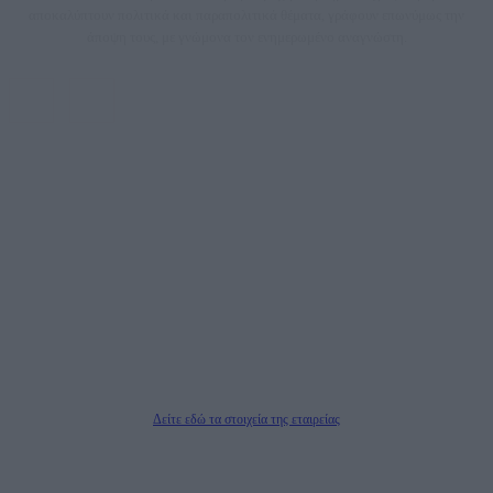
αποκαλύπτουν πολιτικά και παραπολιτικά θέματα, γράφουν επωνύμως την
άποψη τους, με γνώμονα τον ενημερωμένο αναγνώστη.
DAILYPOST.GR – ΤΑΥΤΌΤΗΤΑ
Ιδιοκτήτρια εταιρεία: «ΝΟΗΣΙΣ ΙΚΕ»
Έδρα: Δήμος Αμαρουσίου Αττικής, Αγ. Αθανασίου αρ. 21, Τ.Κ. 15125
ΑΦΜ: 801093076, Δ.Ο.Υ.: ΚΕΦΟΔΕ ΑΤΤΙΚΗΣ, E-mail: press@dailypost.gr, Τηλ.
επικοινωνίας: 2108066997
Νόμιμος Εκπρόσωπος: Ζαχαρός Σταμάτης
Μέτοχοι: Ζαχαρός Σταμάτης, Κουβαράς Γεώργιος, ΥΠΗΡΕΣΙΕΣ ΠΡΟΗΓΜΕΝΗΣ
ΤΕΧΝΟΛΟΓΙΑΣ ΠΑΡΑΓΩΓΗΣ ΟΠΤΙΚΟΑΚΟΥΣΤΙΚΩΝ ΜΕΣΩΝ ΜΕΛΕΤΩΝ ΚΑΙ
ΠΑΡΟΧΗΣ ΥΠΗΡΕΣΙΩΝ PLD PLUS ΑΝΩΝ ΕΤΑΙΡΙΑ
Δικαιούχος του ονόματος τομέα (dailypost.gr): ΝΟΗΣΙΣ ΙΚΕ
Διευθυντής/Διαχειριστής: Ζαχαρός Σταμάτης
Διευθυντής Σύνταξης: Ρενάτο Λέκκα
Δείτε εδώ τα στοιχεία της εταιρείας