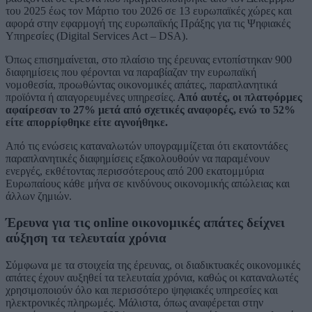
του 2025 έως τον Μάρτιο του 2026 σε 13 ευρωπαϊκές χώρες και
αφορά στην εφαρμογή της ευρωπαϊκής Πράξης για τις Ψηφιακές
Υπηρεσίες (Digital Services Act – DSA).
Όπως επισημαίνεται, στο πλαίσιο της έρευνας εντοπίστηκαν 900
διαφημίσεις που φέρονται να παραβίαζαν την ευρωπαϊκή
νομοθεσία, προωθώντας οικονομικές απάτες, παραπλανητικά
προϊόντα ή απαγορευμένες υπηρεσίες.
Από αυτές, οι πλατφόρμες
αφαίρεσαν το 27% μετά από σχετικές αναφορές, ενώ το 52%
είτε απορρίφθηκε είτε αγνοήθηκε.
Από τις ενώσεις καταναλωτών υπογραμμίζεται ότι εκατοντάδες
παραπλανητικές διαφημίσεις εξακολουθούν να παραμένουν
ενεργές, εκθέτοντας περισσότερους από 200 εκατομμύρια
Ευρωπαίους κάθε μήνα σε κινδύνους οικονομικής απώλειας και
άλλων ζημιών.
Έρευνα για τις online οικονομικές απάτες δείχνει
αύξηση τα τελευταία χρόνια
Σύμφωνα με τα στοιχεία της έρευνας, οι διαδικτυακές οικονομικές
απάτες έχουν αυξηθεί τα τελευταία χρόνια, καθώς οι καταναλωτές
χρησιμοποιούν όλο και περισσότερο ψηφιακές υπηρεσίες και
ηλεκτρονικές πληρωμές. Μάλιστα, όπως αναφέρεται στην