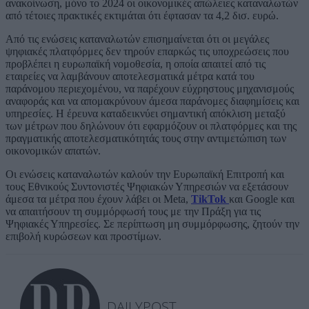
ανακοίνωση, μόνο το 2024 οι οικονομικές απώλειες καταναλωτών
από τέτοιες πρακτικές εκτιμάται ότι έφτασαν τα 4,2 δισ. ευρώ.
Από τις ενώσεις καταναλωτών επισημαίνεται ότι οι μεγάλες
ψηφιακές πλατφόρμες δεν τηρούν επαρκώς τις υποχρεώσεις που
προβλέπει η ευρωπαϊκή νομοθεσία, η οποία απαιτεί από τις
εταιρείες να λαμβάνουν αποτελεσματικά μέτρα κατά του
παράνομου περιεχομένου, να παρέχουν εύχρηστους μηχανισμούς
αναφοράς και να απομακρύνουν άμεσα παράνομες διαφημίσεις και
υπηρεσίες. Η έρευνα καταδεικνύει σημαντική απόκλιση μεταξύ
των μέτρων που δηλώνουν ότι εφαρμόζουν οι πλατφόρμες και της
πραγματικής αποτελεσματικότητάς τους στην αντιμετώπιση των
οικονομικών απατών.
Οι ενώσεις καταναλωτών καλούν την Ευρωπαϊκή Επιτροπή και
τους Εθνικούς Συντονιστές Ψηφιακών Υπηρεσιών να εξετάσουν
άμεσα τα μέτρα που έχουν λάβει οι Meta,
TikTok
και Google και
να απαιτήσουν τη συμμόρφωσή τους με την Πράξη για τις
Ψηφιακές Υπηρεσίες. Σε περίπτωση μη συμμόρφωσης, ζητούν την
επιβολή κυρώσεων και προστίμων.
DAILYPOST