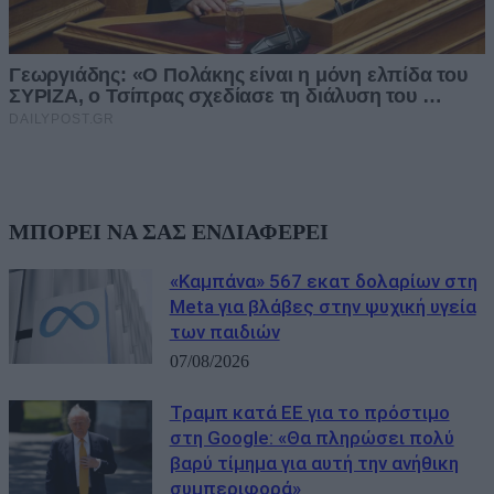
ΜΠΟΡΕΙ ΝΑ ΣΑΣ ΕΝΔΙΑΦΕΡΕΙ
«Καμπάνα» 567 εκατ δολαρίων στη
Meta για βλάβες στην ψυχική υγεία
των παιδιών
07/08/2026
Τραμπ κατά ΕΕ για το πρόστιμο
στη Google: «Θα πληρώσει πολύ
βαρύ τίμημα για αυτή την ανήθικη
συμπεριφορά»