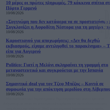
10 μέρες οι πρώτες πληρωμές, 79 κόκκινα σπίτια σ
Πόρτο Γερμενό
10/08/2026
«Συγγνώμη που δεν κατάφερα να σε προστατεύσω»
Συγκλονίζει η Αφροδίτη Νέστορα για τη μητέρα τη
10/08/2026
Καρυστιανού για αποχωρήσεις: «Δεν θα δεχθώ
εκβιασμούς, είχαμε αντιληφθεί το παρακίνημα» – Τ
είπε για Αυγερινό
10/08/2026
Politico: Γιατί η Μελόνι σκληραίνει τη γραμμή στο
μεταναστευτικό και συγκρούεται με την Ισπανία
10/08/2026
Σημαντικό deal για τον Τζεφ Μπέζος – Κοντά σε
συμφωνία για την απόκτηση μεριδίου στη Λίβερπο
10/08/2026
Μία ομάδα έμπειρων δημοσιογράφων δημιούργησαν πριν μερικά χρόνια το
dailypost.gr, με στόχο την αντικειμενική ενημέρωση και την ανάλυση πίσω από
τους τίτλους των ειδήσεων. Μαζί με μια μαχητική δημοσιογραφική ομάδα,