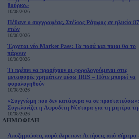
βούρκο»
10/08/2026
Πέθανε ο συγγραφέας, Στέλιος Ράμφος σε ηλικία 8
ετών
10/08/2026
Έρχεται νέο Market Pass: Τα ποσά και ποιοι θα το
πάρουν
10/08/2026
Τι πρέπει να προσέχουν οι φορολογούμενοι στις
μεταφορές χρημάτων μέσω IRIS – Πότε μπορεί να
φορολογηθούν
10/08/2026
«Συγγνώμη που δεν κατάφερα να σε προστατεύσω»
Συγκλονίζει η Αφροδίτη Νέστορα για τη μητέρα τη
10/08/2026
ΔΗΜΟΦΙΛΗ
Αποζημιώσεις πυρόπληκτων: Αιτήσεις από σήμερα 