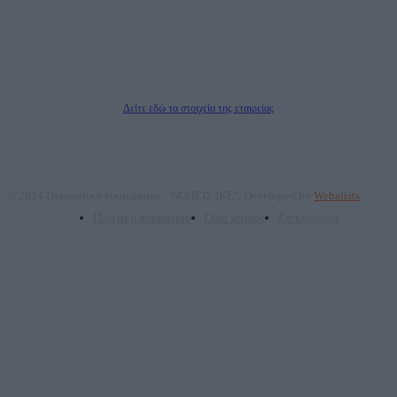
Νόμιμος Εκπρόσωπος: Ζαχαρός Σταμάτης
Μέτοχοι: Ζαχαρός Σταμάτης, Κουβαράς Γεώργιος, ΥΠΗΡΕΣΙΕΣ ΠΡΟΗΓΜΕΝΗΣ
ΤΕΧΝΟΛΟΓΙΑΣ ΠΑΡΑΓΩΓΗΣ ΟΠΤΙΚΟΑΚΟΥΣΤΙΚΩΝ ΜΕΣΩΝ ΜΕΛΕΤΩΝ ΚΑΙ
ΠΑΡΟΧΗΣ ΥΠΗΡΕΣΙΩΝ PLD PLUS ΑΝΩΝ ΕΤΑΙΡΙΑ
Δικαιούχος του ονόματος τομέα (dailypost.gr): ΝΟΗΣΙΣ ΙΚΕ
Διευθυντής/Διαχειριστής: Ζαχαρός Σταμάτης
Διευθυντής Σύνταξης: Ρενάτο Λέκκα
Δείτε εδώ τα στοιχεία της εταιρείας
© 2024 Πνευματικά δικαιώματα: "ΝΟΗΣΙΣ ΙΚΕ". Developed by
Webalists
Πολιτική απορρήτου
Όροι χρήσης
Επικοινωνία