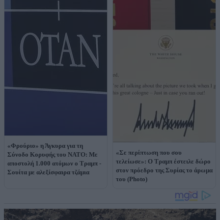
«Φρούριο» η Άγκυρα για τη
«Σε περίπτωση που σου
Σύνοδο Κορυφής του ΝΑΤΟ: Με
τελείωσε»: Ο Τραμπ έστειλε δώρο
αποστολή 1.000 ατόμων ο Τραμπ -
στον πρόεδρο της Συρίας το άρωμα
Σουίτα με αλεξίσφαιρα τζάμια
του (Photo)