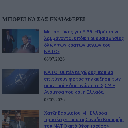
ΜΠΟΡΕΙ ΝΑ ΣΑΣ ΕΝΔΙΑΦΕΡΕΙ
Μητσοτάκης για F-35: «Πρέπει να
λαμβάνονται υπόψη οι ευαισθησίες
όλων των κρατών μελών του
ΝΑΤΟ»
08/07/2026
ΝΑΤΟ: Οι πέντε χώρες που θα
επιτύχουν φέτος την αύξηση των
αμυντικών δαπανών στο 3,5% –
Ανάμεσα του και η Ελλάδα
07/07/2026
Χατζηβασιλείου: «Η Ελλάδα
προσέρχεται στη Σύνοδο Κορυφής
του ΝΑΤΟ από θέση ισχύος»