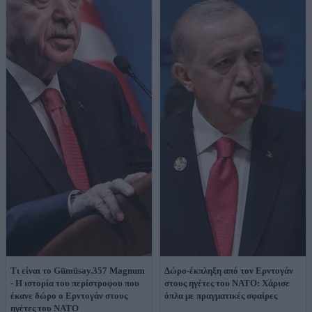
Τι είναι το Gümüsay.357 Magnum
Δώρο-έκπληξη από τον Ερντογάν
- Η ιστορία του περίστροφου που
στους ηγέτες του ΝΑΤΟ: Χάρισε
έκανε δώρο ο Ερντογάν στους
όπλα με πραγματικές σφαίρες
ηγέτες του ΝΑΤΟ