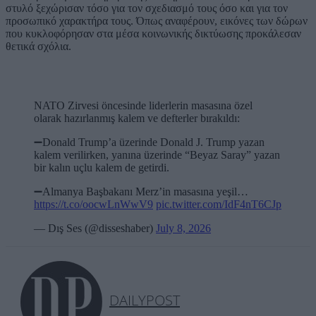
στυλό ξεχώρισαν τόσο για τον σχεδιασμό τους όσο και για τον
προσωπικό χαρακτήρα τους. Όπως αναφέρουν, εικόνες των δώρων
που κυκλοφόρησαν στα μέσα κοινωνικής δικτύωσης προκάλεσαν
θετικά σχόλια.
NATO Zirvesi öncesinde liderlerin masasına özel
olarak hazırlanmış kalem ve defterler bırakıldı:
➖️Donald Trump’a üzerinde Donald J. Trump yazan
kalem verilirken, yanına üzerinde “Beyaz Saray” yazan
bir kalın uçlu kalem de getirdi.
➖️Almanya Başbakanı Merz’in masasına yeşil…
https://t.co/oocwLnWwV9
pic.twitter.com/IdF4nT6CJp
— Dış Ses (@disseshaber)
July 8, 2026
DAILYPOST