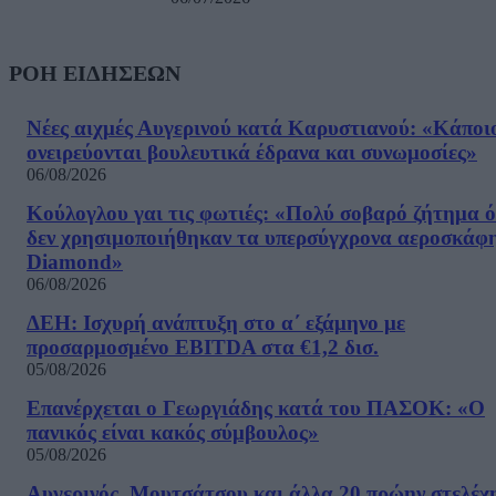
ΡΟΗ ΕΙΔΗΣΕΩΝ
Νέες αιχμές Αυγερινού κατά Καρυστιανού: «Kάποι
ονειρεύονται βουλευτικά έδρανα και συνωμοσίες»
06/08/2026
Κούλογλου γαι τις φωτιές: «Πολύ σοβαρό ζήτημα ό
δεν χρησιμοποιήθηκαν τα υπερσύγχρονα αεροσκάφ
Diamond»
06/08/2026
ΔΕΗ: Ισχυρή ανάπτυξη στο α΄ εξάμηνο με
προσαρμοσμένο EBITDA στα €1,2 δισ.
05/08/2026
Επανέρχεται ο Γεωργιάδης κατά του ΠΑΣΟΚ: «Ο
πανικός είναι κακός σύμβουλος»
05/08/2026
Αυγερινός, Μουτσάτσου και άλλα 20 πρώην στελέχ