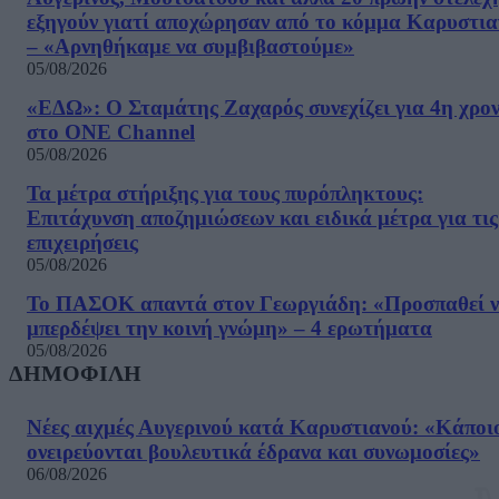
εξηγούν γιατί αποχώρησαν από το κόμμα Καρυστια
– «Αρνηθήκαμε να συμβιβαστούμε»
05/08/2026
«ΕΔΩ»: Ο Σταμάτης Ζαχαρός συνεχίζει για 4η χρον
στο ONE Channel
05/08/2026
Τα μέτρα στήριξης για τους πυρόπληκτους:
Επιτάχυνση αποζημιώσεων και ειδικά μέτρα για τις
επιχειρήσεις
05/08/2026
Το ΠΑΣΟΚ απαντά στον Γεωργιάδη: «Προσπαθεί 
μπερδέψει την κοινή γνώμη» – 4 ερωτήματα
05/08/2026
ΔΗΜΟΦΙΛΗ
Νέες αιχμές Αυγερινού κατά Καρυστιανού: «Kάποι
ονειρεύονται βουλευτικά έδρανα και συνωμοσίες»
06/08/2026
Κούλογλου γαι τις φωτιές: «Πολύ σοβαρό ζήτημα ό