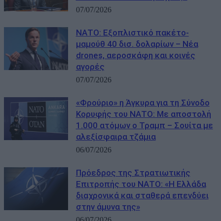
07/07/2026
ΝΑΤΟ: Εξοπλιστικό πακέτο-
μαμούθ 40 δισ. δολαρίων – Νέα
drones, αεροσκάφη και κοινές
αγορές
07/07/2026
«Φρούριο» η Άγκυρα για τη Σύνοδο
Κορυφής του ΝΑΤΟ: Με αποστολή
1.000 ατόμων ο Τραμπ – Σουίτα με
αλεξίσφαιρα τζάμια
06/07/2026
Πρόεδρος της Στρατιωτικής
Επιτροπής του ΝΑΤΟ: «Η Ελλάδα
διαχρονικά και σταθερά επενδύει
στην άμυνα της»
06/07/2026