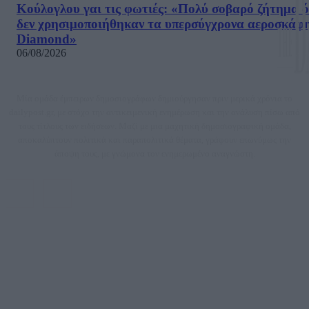
δεν χρησιμοποιήθηκαν τα υπερσύγχρονα αεροσκάφ
Diamond»
06/08/2026
Μία ομάδα έμπειρων δημοσιογράφων δημιούργησαν πριν μερικά χρόνια το
dailypost.gr, με στόχο την αντικειμενική ενημέρωση και την ανάλυση πίσω από
τους τίτλους των ειδήσεων. Μαζί με μια μαχητική δημοσιογραφική ομάδα,
αποκαλύπτουν πολιτικά και παραπολιτικά θέματα, γράφουν επωνύμως την
άποψη τους, με γνώμονα τον ενημερωμένο αναγνώστη.
DAILYPOST.GR – ΤΑΥΤΌΤΗΤΑ
Ιδιοκτήτρια εταιρεία: «ΝΟΗΣΙΣ ΙΚΕ»
Έδρα: Δήμος Αμαρουσίου Αττικής, Αγ. Αθανασίου αρ. 21, Τ.Κ. 15125
ΑΦΜ: 801093076, Δ.Ο.Υ.: ΚΕΦΟΔΕ ΑΤΤΙΚΗΣ, E-mail: press@dailypost.gr, Τηλ.
επικοινωνίας: 2108066997