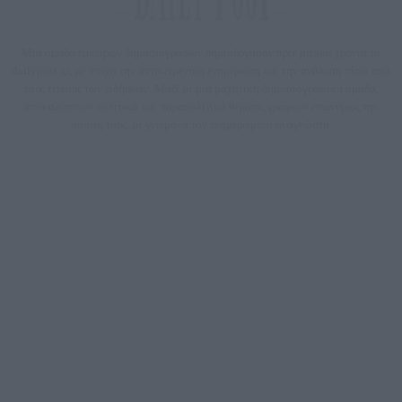
Μία ομάδα έμπειρων δημοσιογράφων δημιούργησαν πριν μερικά χρόνια το
dailypost.gr, με στόχο την αντικειμενική ενημέρωση και την ανάλυση πίσω από
τους τίτλους των ειδήσεων. Μαζί με μια μαχητική δημοσιογραφική ομάδα,
αποκαλύπτουν πολιτικά και παραπολιτικά θέματα, γράφουν επωνύμως την
άποψη τους, με γνώμονα τον ενημερωμένο αναγνώστη.
DAILYPOST.GR – ΤΑΥΤΌΤΗΤΑ
Ιδιοκτήτρια εταιρεία: «ΝΟΗΣΙΣ ΙΚΕ»
Έδρα: Δήμος Αμαρουσίου Αττικής, Αγ. Αθανασίου αρ. 21, Τ.Κ. 15125
ΑΦΜ: 801093076, Δ.Ο.Υ.: ΚΕΦΟΔΕ ΑΤΤΙΚΗΣ, E-mail: press@dailypost.gr, Τηλ.
επικοινωνίας: 2108066997
Νόμιμος Εκπρόσωπος: Ζαχαρός Σταμάτης
Μέτοχοι: Ζαχαρός Σταμάτης, Κουβαράς Γεώργιος, ΥΠΗΡΕΣΙΕΣ ΠΡΟΗΓΜΕΝΗΣ
ΤΕΧΝΟΛΟΓΙΑΣ ΠΑΡΑΓΩΓΗΣ ΟΠΤΙΚΟΑΚΟΥΣΤΙΚΩΝ ΜΕΣΩΝ ΜΕΛΕΤΩΝ ΚΑΙ
ΠΑΡΟΧΗΣ ΥΠΗΡΕΣΙΩΝ PLD PLUS ΑΝΩΝ ΕΤΑΙΡΙΑ
Δικαιούχος του ονόματος τομέα (dailypost.gr): ΝΟΗΣΙΣ ΙΚΕ