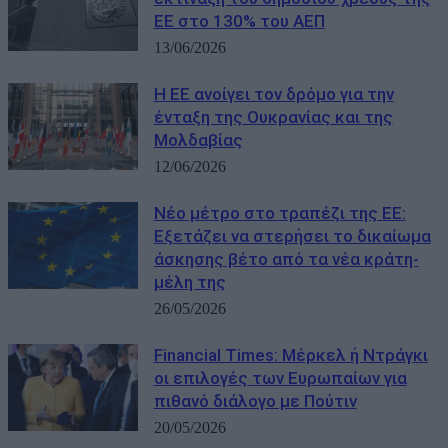
ΕΕ στο 130% του ΑΕΠ
13/06/2026
Η ΕΕ ανοίγει τον δρόμο για την
ένταξη της Ουκρανίας και της
Μολδαβίας
12/06/2026
Νέο μέτρο στο τραπέζι της ΕΕ:
Εξετάζει να στερήσει το δικαίωμα
άσκησης βέτο από τα νέα κράτη-
μέλη της
26/05/2026
Financial Times: Μέρκελ ή Ντράγκι
οι επιλογές των Ευρωπαίων για
πιθανό διάλογο με Πούτιν
20/05/2026