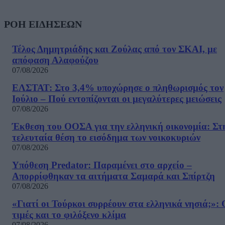
ΡΟΗ ΕΙΔΗΣΕΩΝ
Τέλος Δημητριάδης και Ζούλας από τον ΣΚΑΙ, με
απόφαση Αλαφούζου
07/08/2026
ΕΛΣΤΑΤ: Στο 3,4% υποχώρησε ο πληθωρισμός τον
Ιούλιο – Πού εντοπίζονται οι μεγαλύτερες μειώσεις
07/08/2026
Έκθεση του ΟΟΣΑ για την ελληνική οικονομία: Στ
τελευταία θέση το εισόδημα των νοικοκυριών
07/08/2026
Υπόθεση Predator: Παραμένει στο αρχείο –
Απορρίφθηκαν τα αιτήματα Σαμαρά και Σπίρτζη
07/08/2026
«Γιατί οι Τούρκοι συρρέουν στα ελληνικά νησιά;»: 
τιμές και το φιλόξενο κλίμα
07/08/2026