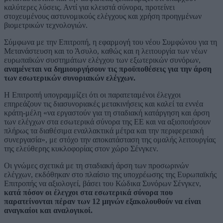
καλύτερες λύσεις. Αντί για κλειστά σύνορα, προτείνει
στοχευμένους αστυνομικούς ελέγχους και χρήση προηγμένων
βιομετρικών τεχνολογιών.
Σύμφωνα με την Επιτροπή, η εφαρμογή του νέου Συμφώνου για τη
Μετανάστευση και το Άσυλο, καθώς και η λειτουργία των νέων
ευρωπαϊκών συστημάτων ελέγχου των εξωτερικών συνόρων,
αναμένεται να δημιουργήσουν τις προϋποθέσεις για την άρση
των εσωτερικών συνοριακών ελέγχων.
Η Επιτροπή υπογραμμίζει ότι οι παρατεταμένοι έλεγχοι
επηρεάζουν τις διασυνοριακές μετακινήσεις και καλεί τα εννέα
κράτη-μέλη «να εργαστούν για τη σταδιακή κατάργηση και άρση
των ελέγχων στα εσωτερικά σύνορα της ΕΕ και να αξιοποιήσουν
πλήρως τα διαθέσιμα εναλλακτικά μέτρα και την περιφερειακή
συνεργασία», με στόχο την αποκατάσταση της ομαλής λειτουργίας
της ελεύθερης κυκλοφορίας στον χώρο Σένγκεν.
Οι γνώμες σχετικά με τη σταδιακή άρση των προσωρινών
ελέγχων, εκδόθηκαν στο πλαίσιο της υποχρέωσης της Ευρωπαϊκής
Επιτροπής να αξιολογεί, βάσει του Κώδικα Συνόρων Σένγκεν,
κατά πόσον οι έλεγχοι στα εσωτερικά σύνορα που
παρατείνονται πέραν των 12 μηνών εξακολουθούν να είναι
αναγκαίοι και αναλογικοί.