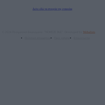
Διευθυντής/Διαχειριστής: Ζαχαρός Σταμάτης
Διευθυντής Σύνταξης: Ρενάτο Λέκκα
Δείτε εδώ τα στοιχεία της εταιρείας
© 2024 Πνευματικά δικαιώματα: "ΝΟΗΣΙΣ ΙΚΕ". Developed by
Webalists
Πολιτική απορρήτου
Όροι χρήσης
Επικοινωνία