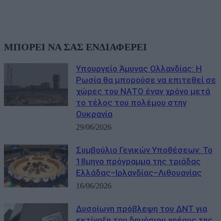
ΜΠΟΡΕΙ ΝΑ ΣΑΣ ΕΝΔΙΑΦΕΡΕΙ
Υπουργείο Άμυνας Ολλανδίας: Η
Ρωσία θα μπορούσε να επιτεθεί σε
χώρες του ΝΑΤΟ έναν χρόνο μετά
το τέλος του πολέμου στην
Ουκρανία
29/06/2026
Συμβούλιο Γενικών Υποθέσεων: Το
18μηνο πρόγραμμα της τριάδας
Ελλάδας–Ιρλανδίας–Λιθουανίας
16/06/2026
Δυσοίωνη πρόβλεψη του ΔΝΤ για
εκτίναξη του δημόσιου χρέους της