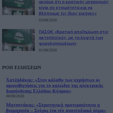
ακούμε ότι ο κρατικός μηχανισμός
είναι σε ετοιμότητα και να
βλέπουμε τις ίδιες εικόνες»
03/08/2026
ΠΑΣΟΚ: «Κρατική αποζημίωση στις
ακτοπλοϊκές, με τα λεφτά των
φορολογουμένων»
01/08/2026
ΡΟΗ ΕΙΔΗΣΕΩΝ
Χατζηδάκης: «Στον κάλαθο των αχρήστων οι
αμφισβητήσεις για το καλώδιο της ηλεκτρικής
διασύνδεσης Ελλάδας-Κύπρου»
06/08/2026
Μητσοτάκης: «Στρατηγική προτεραιότητα η
βιομηχανία – Στόχος ένα νέο αναπτυξιακό άλμα»