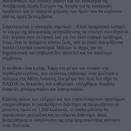
πολυεθνικών, των σούπερ μάρκετ και την διοικήτρια της
Ανεξάρτητης Αρχής Ελέγχου της Αγοράς για τις κατηγορίες
προϊόντων και το ποσοστό μείωσης των τιμών που θα ισχύσουν
από τις αρχές Σεπτεμβρίου.
Συγκεκριμένα, ο υπουργός σημείωσε: «Είναι πραγματικά λυπηρό,
το κόμμα της αξιωματικής αντιπολίτευσης να επιλέγει συνειδητά να
λέει ψέματα στον ελληνικό λαό για ένα τόσο σοβαρό πρόβλημα,
όπως είναι το αυξημένο κόστος ζωής, από το οποίο δοκιμάζονται
πολλά ελληνικά νοικοκυριά. Μάλλον το άγχος για την
δημοσκοπική του επιβίωση δεν αποτελεί και τον καλύτερο
σύμβουλο.
Η αλήθεια είναι η εξής: Χάρη στο μέτρο του πλαφόν στο
περιθώριο κέρδους, που εκτάκτως επιβάλαμε όταν ξεκίνησε ο
πόλεμος στη Μέση Ανατολή, ένα μέτρο που ποτέ δεν πήρε το
ΠΑΣΟΚ τις δεκαετίες που κυβέρνησε, ελέγχθηκαν δεκάδες
εταιρείες χονδρεμπορίου και λιανεμπορίου.
Εξαιτίας αυτών των ελέγχων και των επαπειλούμενων προστίμων,
υποχρεώθηκαν το προηγούμενο διάστημα να προχωρήσουν σε
μειώσεις τιμών σε 1.900 κωδικούς, οι οποίοι μάλιστα θα
παραμείνουν μειωμένοι και το επόμενο διάστημα, όπως
δεσμεύθηκαν οι εκπρόσωποι της επιχειρηματικότητας απέναντι
στην Πολιτεία.