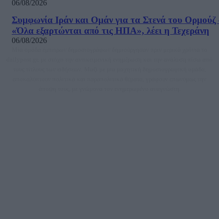
06/08/2026
Συμφωνία Ιράν και Ομάν για τα Στενά του Ορμούζ 
«Όλα εξαρτώνται από τις ΗΠΑ», λέει η Τεχεράνη
06/08/2026
Μία ομάδα έμπειρων δημοσιογράφων δημιούργησαν πριν μερικά χρόνια το
dailypost.gr, με στόχο την αντικειμενική ενημέρωση και την ανάλυση πίσω από
τους τίτλους των ειδήσεων. Μαζί με μια μαχητική δημοσιογραφική ομάδα,
αποκαλύπτουν πολιτικά και παραπολιτικά θέματα, γράφουν επωνύμως την
άποψη τους, με γνώμονα τον ενημερωμένο αναγνώστη.
DAILYPOST.GR – ΤΑΥΤΌΤΗΤΑ
Ιδιοκτήτρια εταιρεία: «ΝΟΗΣΙΣ ΙΚΕ»
Έδρα: Δήμος Αμαρουσίου Αττικής, Αγ. Αθανασίου αρ. 21, Τ.Κ. 15125
ΑΦΜ: 801093076, Δ.Ο.Υ.: ΚΕΦΟΔΕ ΑΤΤΙΚΗΣ, E-mail: press@dailypost.gr, Τηλ.
επικοινωνίας: 2108066997
Νόμιμος Εκπρόσωπος: Ζαχαρός Σταμάτης
Μέτοχοι: Ζαχαρός Σταμάτης, Κουβαράς Γεώργιος, ΥΠΗΡΕΣΙΕΣ ΠΡΟΗΓΜΕΝΗΣ