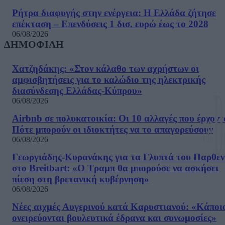
Ρήτρα διαφυγής στην ενέργεια: Η Ελλάδα ζήτησε
επέκταση – Επενδύσεις 1 δισ. ευρώ έως το 2028
06/08/2026
ΔΗΜΟΦΙΛΗ
Χατζηδάκης: «Στον κάλαθο των αχρήστων οι
αμφισβητήσεις για το καλώδιο της ηλεκτρικής
διασύνδεσης Ελλάδας-Κύπρου»
06/08/2026
Airbnb σε πολυκατοικία: Οι 10 αλλαγές που έρχοντ
Πότε μπορούν οι ιδιοκτήτες να το απαγορεύσουν
06/08/2026
Γεωργιάδης-Κυρανάκης για τα Γλυπτά του Παρθε
στο Breitbart: «Ο Τραμπ θα μπορούσε να ασκήσει
πίεση στη βρετανική κυβέρνηση»
06/08/2026
Νέες αιχμές Αυγερινού κατά Καρυστιανού: «Kάποι
ονειρεύονται βουλευτικά έδρανα και συνωμοσίες»