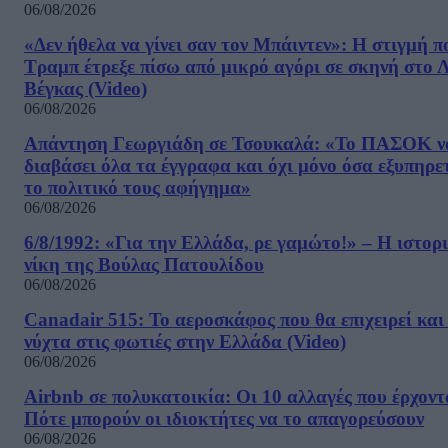
06/08/2026
«Δεν ήθελα να γίνει σαν τον Μπάιντεν»: Η στιγμή π
Τραμπ έτρεξε πίσω από μικρό αγόρι σε σκηνή στο 
Βέγκας (Video)
06/08/2026
Απάντηση Γεωργιάδη σε Τσουκαλά: «Το ΠΑΣΟΚ ν
διαβάσει όλα τα έγγραφα και όχι μόνο όσα εξυπηρε
το πολιτικό τους αφήγημα»
06/08/2026
6/8/1992: «Για την Ελλάδα, ρε γαμώτο!» – Η ιστορ
νίκη της Βούλας Πατουλίδου
06/08/2026
Canadair 515: Το αεροσκάφος που θα επιχειρεί και
νύχτα στις φωτιές στην Ελλάδα (Video)
06/08/2026
Airbnb σε πολυκατοικία: Οι 10 αλλαγές που έρχοντ
Πότε μπορούν οι ιδιοκτήτες να το απαγορεύσουν
06/08/2026