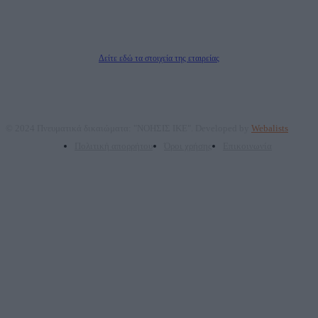
ΤΕΧΝΟΛΟΓΙΑΣ ΠΑΡΑΓΩΓΗΣ ΟΠΤΙΚΟΑΚΟΥΣΤΙΚΩΝ ΜΕΣΩΝ ΜΕΛΕΤΩΝ ΚΑΙ
ΠΑΡΟΧΗΣ ΥΠΗΡΕΣΙΩΝ PLD PLUS ΑΝΩΝ ΕΤΑΙΡΙΑ
Δικαιούχος του ονόματος τομέα (dailypost.gr): ΝΟΗΣΙΣ ΙΚΕ
Διευθυντής/Διαχειριστής: Ζαχαρός Σταμάτης
Διευθυντής Σύνταξης: Ρενάτο Λέκκα
Δείτε εδώ τα στοιχεία της εταιρείας
© 2024 Πνευματικά δικαιώματα: "ΝΟΗΣΙΣ ΙΚΕ". Developed by
Webalists
Πολιτική απορρήτου
Όροι χρήσης
Επικοινωνία