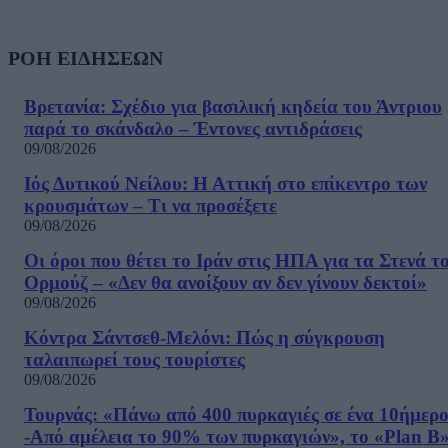
ΡΟΗ ΕΙΔΗΣΕΩΝ
Βρετανία: Σχέδιο για βασιλική κηδεία του Άντριου
παρά το σκάνδαλο – Έντονες αντιδράσεις
09/08/2026
Ιός Δυτικού Νείλου: Η Αττική στο επίκεντρο των
κρουσμάτων – Τι να προσέξετε
09/08/2026
Οι όροι που θέτει το Ιράν στις ΗΠΑ για τα Στενά τ
Ορμούζ – «Δεν θα ανοίξουν αν δεν γίνουν δεκτοί»
09/08/2026
Κόντρα Σάντσεθ-Μελόνι: Πώς η σύγκρουση
ταλαιπωρεί τους τουρίστες
09/08/2026
Τουρνάς: «Πάνω από 400 πυρκαγιές σε ένα 10ήμερ
-Από αμέλεια το 90% των πυρκαγιών», το «Plan B