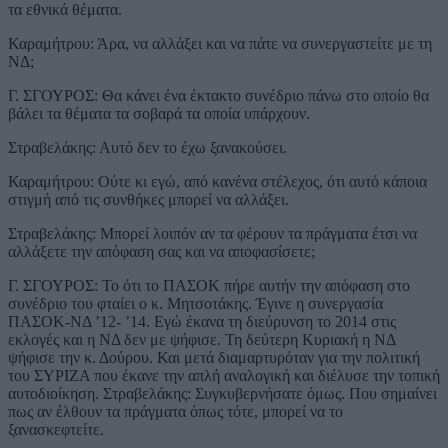
τα εθνικά θέματα.
Καραμήτρου: Άρα, να αλλάξει και να πάτε να συνεργαστείτε με τη
ΝΔ;
Γ. ΣΓΟΥΡΟΣ: Θα κάνει ένα έκτακτο συνέδριο πάνω στο οποίο θα
βάλει τα θέματα τα σοβαρά τα οποία υπάρχουν.
Στραβελάκης: Αυτό δεν το έχω ξανακούσει.
Καραμήτρου: Ούτε κι εγώ, από κανένα στέλεχος, ότι αυτό κάποια
στιγμή από τις συνθήκες μπορεί να αλλάξει.
Στραβελάκης: Μπορεί λοιπόν αν τα φέρουν τα πράγματα έτσι να
αλλάξετε την απόφαση σας και να αποφασίσετε;
Γ. ΣΓΟΥΡΟΣ: Το ότι το ΠΑΣΟΚ πήρε αυτήν την απόφαση στο
συνέδριο του φταίει ο κ. Μητσοτάκης. Έγινε η συνεργασία
ΠΑΣΟΚ-ΝΔ ’12- ’14. Εγώ έκανα τη διεύρυνση το 2014 στις
εκλογές και η ΝΔ δεν με ψήφισε. Τη δεύτερη Κυριακή η ΝΔ
ψήφισε την κ. Δούρου. Και μετά διαμαρτυρόταν για την πολιτική
του ΣΥΡΙΖΑ που έκανε την απλή αναλογική και διέλυσε την τοπική
αυτοδιοίκηση. Στραβελάκης: Συγκυβερνήσατε όμως. Που σημαίνει
πως αν έλθουν τα πράγματα όπως τότε, μπορεί να το
ξανασκεφτείτε.