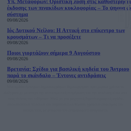
Υπ. Μεταφορών: Οριστική λύση στις καθυστερήσει
έκδοσης των πινακίδων κυκλοφορίας – Το ψηφιακό
σύστημα
09/08/2026
Ιός Δυτικού Νείλου: Η Αττική στο επίκεντρο των
κρουσμάτων – Τι να προσέξετε
09/08/2026
Ποιοι γιορτάζουν σήμερα 9 Αυγούστου
09/08/2026
Βρετανία: Σχέδιο για βασιλική κηδεία του Άντριου
παρά το σκάνδαλο – Έντονες αντιδράσεις
09/08/2026
Μία ομάδα έμπειρων δημοσιογράφων δημιούργησαν πριν μερικά χρόνια το
dailypost.gr, με στόχο την αντικειμενική ενημέρωση και την ανάλυση πίσω από
τους τίτλους των ειδήσεων. Μαζί με μια μαχητική δημοσιογραφική ομάδα,
αποκαλύπτουν πολιτικά και παραπολιτικά θέματα, γράφουν επωνύμως την
άποψη τους, με γνώμονα τον ενημερωμένο αναγνώστη.