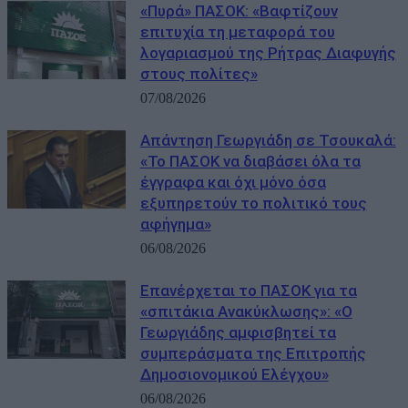
«Πυρά» ΠΑΣΟΚ: «Βαφτίζουν
επιτυχία τη μεταφορά του
λογαριασμού της Ρήτρας Διαφυγής
στους πολίτες»
07/08/2026
Απάντηση Γεωργιάδη σε Τσουκαλά:
«Το ΠΑΣΟΚ να διαβάσει όλα τα
έγγραφα και όχι μόνο όσα
εξυπηρετούν το πολιτικό τους
αφήγημα»
06/08/2026
Επανέρχεται το ΠΑΣΟΚ για τα
«σπιτάκια Ανακύκλωσης»: «Ο
Γεωργιάδης αμφισβητεί τα
συμπεράσματα της Επιτροπής
Δημοσιονομικού Ελέγχου»
06/08/2026