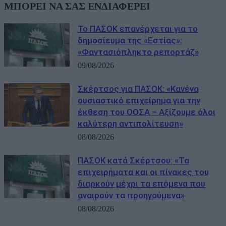
ΜΠΟΡΕΙ ΝΑ ΣΑΣ ΕΝΔΙΑΦΕΡΕΙ
Το ΠΑΣΟΚ επανέρχεται για το
δημοσίευμα της «Εστίας»:
«Φαντασιόπληκτο ρεπορτάζ»
09/08/2026
Σκέρτσος για ΠΑΣΟΚ: «Κανένα
ουσιαστικό επιχείρημα για την
έκθεση του ΟΟΣΑ – Αξίζουμε όλοι
καλύτερη αντιπολίτευση»
08/08/2026
ΠΑΣΟΚ κατά Σκέρτσου: «Τα
επιχειρήματα και οι πίνακες του
διαρκούν μέχρι τα επόμενα που
αναιρούν τα προηγούμενα»
08/08/2026