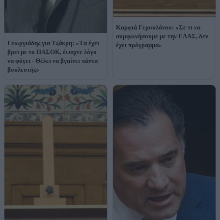
Kαρφιά Γερουλάνου: «Σε τι να
συμφωνήσουμε με την ΕΛΑΣ, δεν
Γεωργιάδης για Τζάκρη: «Tα έχει
έχει πρόγραμμα»
βρει με το ΠΑΣΟΚ, έψαχνε λόγο
να φύγει - Θέλει να βγαίνει πάντα
βουλευτής»