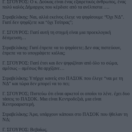
Γ. ΣΓΟΥΡΟΣ: Ο κ. Δούκας είναι ένας εξαιρετικός άνθρωπος, ένας
πολύ καλός Δήμαρχος που κέρδισε από τα ανέλπιστα ….
Στραβελάκης: Ναι, αλλά εκείνος έλεγε να ψηφίσουμε “Όχι ΝΔ”.
Γιατί δεν ψηφίζετε και “όχι Τσίπρας”;
Γ. ΣΓΟΥΡΟΣ: Γιατί αυτή τη στιγμή είναι μια προεκλογική
δέσμευση…
Στραβελάκης: Γιατί έπρεπε να το ψηφίσετε; Δεν σας πιστεύουν,
έπρεπε να το υπογράψετε κιόλας;
Γ. ΣΓΟΥΡΟΣ: Γιατί έτσι και δεν ψηφιζόταν από όλο το σώμα,
αμέσως – αμέσως θα αρχίζανε…
Στραβελάκης: Υπήρχε κανείς στο ΠΑΣΟΚ που έλεγε “ναι με τη
ΝΔ” και τώρα δεν μπορεί να το πει;
Γ. ΣΓΟΥΡΟΣ; Πιστεύω ότι είναι αρκετοί οι οποίοι το λένε. έχει δυο
τάσεις το ΠΑΣΟΚ. Μια είναι Κεντροδεξιά, μια είναι
Κεντροαριστερή.
Στραβελάκης: Άρα, υπάρχουν κάποιοι στο ΠΑΣΟΚ που ήθελαν τη
ΝΔ;
Γ. ΣΓΟΥΡΟΣ: Βεβαίως.