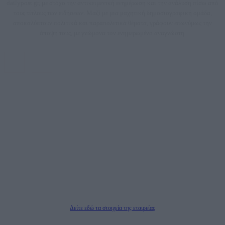
dailypost.gr, με στόχο την αντικειμενική ενημέρωση και την ανάλυση πίσω από
τους τίτλους των ειδήσεων. Μαζί με μια μαχητική δημοσιογραφική ομάδα,
αποκαλύπτουν πολιτικά και παραπολιτικά θέματα, γράφουν επωνύμως την
άποψη τους, με γνώμονα τον ενημερωμένο αναγνώστη.
DAILYPOST.GR – ΤΑΥΤΌΤΗΤΑ
Ιδιοκτήτρια εταιρεία: «ΝΟΗΣΙΣ ΙΚΕ»
Έδρα: Δήμος Αμαρουσίου Αττικής, Αγ. Αθανασίου αρ. 21, Τ.Κ. 15125
ΑΦΜ: 801093076, Δ.Ο.Υ.: ΚΕΦΟΔΕ ΑΤΤΙΚΗΣ, E-mail: press@dailypost.gr, Τηλ.
επικοινωνίας: 2108066997
Νόμιμος Εκπρόσωπος: Ζαχαρός Σταμάτης
Μέτοχοι: Ζαχαρός Σταμάτης, Κουβαράς Γεώργιος, ΥΠΗΡΕΣΙΕΣ ΠΡΟΗΓΜΕΝΗΣ
ΤΕΧΝΟΛΟΓΙΑΣ ΠΑΡΑΓΩΓΗΣ ΟΠΤΙΚΟΑΚΟΥΣΤΙΚΩΝ ΜΕΣΩΝ ΜΕΛΕΤΩΝ ΚΑΙ
ΠΑΡΟΧΗΣ ΥΠΗΡΕΣΙΩΝ PLD PLUS ΑΝΩΝ ΕΤΑΙΡΙΑ
Δικαιούχος του ονόματος τομέα (dailypost.gr): ΝΟΗΣΙΣ ΙΚΕ
Διευθυντής/Διαχειριστής: Ζαχαρός Σταμάτης
Διευθυντής Σύνταξης: Ρενάτο Λέκκα
Δείτε εδώ τα στοιχεία της εταιρείας