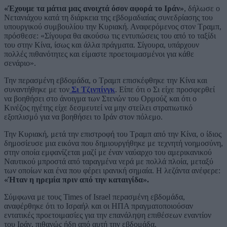
«Έχουμε τα μάτια μας ανοιχτά όσον αφορά το Ιράν»
, δήλωσε ο
Νετανιάχου κατά τη διάρκεια της εβδομαδιαίας συνεδρίασης του
υπουργικού συμβουλίου την Κυριακή. Αναφερόμενος στον Τραμπ,
πρόσθεσε: «Σίγουρα θα ακούσω τις εντυπώσεις του από το ταξίδι
του στην Κίνα, ίσως και άλλα πράγματα. Σίγουρα, υπάρχουν
πολλές πιθανότητες και είμαστε προετοιμασμένοι για κάθε
σενάριο».
Την περασμένη εβδομάδα, ο Τραμπ επισκέφθηκε την Κίνα και
συναντήθηκε με τον
Σι Τζινπίνγκ
. Είπε ότι ο Σι είχε προσφερθεί
να βοηθήσει στο άνοιγμα των Στενών του Ορμούζ και ότι ο
Κινέζος ηγέτης είχε δεσμευτεί να μην στείλει στρατιωτικό
εξοπλισμό για να βοηθήσει το Ιράν στον πόλεμο.
Την Κυριακή, μετά την επιστροφή του Τραμπ από την Κίνα, ο ίδιος
δημοσίευσε μια εικόνα που δημιουργήθηκε με τεχνητή νοημοσύνη,
στην οποία εμφανίζεται μαζί με έναν ναύαρχο του αμερικανικού
Ναυτικού μπροστά από ταραγμένα νερά με πολλά πλοία, μεταξύ
των οποίων και ένα που φέρει ιρανική σημαία. Η λεζάντα ανέφερε:
«Ήταν η ηρεμία πριν από την καταιγίδα».
Σύμφωνα με τους Times of Israel περασμένη εβδομάδα,
αναφέρθηκε ότι το Ισραήλ και οι ΗΠΑ πραγματοποιούσαν
εντατικές προετοιμασίες για την επανάληψη επιθέσεων εναντίον
του Ιράν, πιθανώς ήδη από αυτή την εβδομάδα.