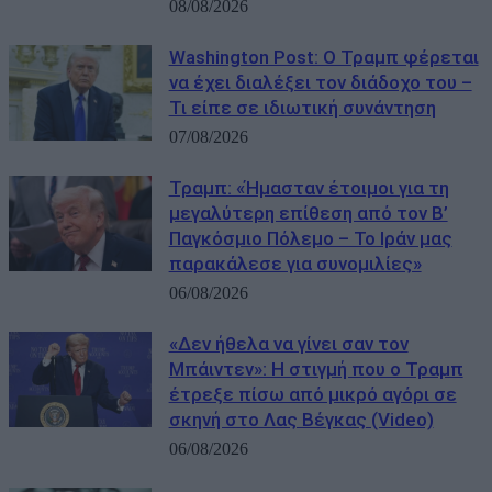
08/08/2026
Washington Post: Ο Τραμπ φέρεται
να έχει διαλέξει τον διάδοχο του –
Τι είπε σε ιδιωτική συνάντηση
07/08/2026
Τραμπ: «Ήμασταν έτοιμοι για τη
μεγαλύτερη επίθεση από τον Β’
Παγκόσμιο Πόλεμο – Το Ιράν μας
παρακάλεσε για συνομιλίες»
06/08/2026
«Δεν ήθελα να γίνει σαν τον
Μπάιντεν»: Η στιγμή που ο Τραμπ
έτρεξε πίσω από μικρό αγόρι σε
σκηνή στο Λας Βέγκας (Video)
06/08/2026