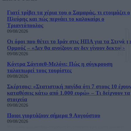
Γιατί τρίβει τα χέρια του ο Σαμαράς, τι ετοιμάζει ο
Πλεύρης και πώς περνάει το καλοκαίρι ο
Τριαντόπουλος
09/08/2026
Οι όροι που θέτει το Ιράν στις ΗΠΑ για τα Στενά τ
Ορμούζ – «Δεν θα ανοίξουν αν δεν γίνουν δεκτοί»
09/08/2026
Κόντρα Σάντσεθ-Μελόνι: Πώς η σύγκρουση
ταλαιπωρεί τους τουρίστες
09/08/2026
Σκέρτσος: «Στατιστική παγίδα ότι 7 στους 10 έχου
καταθέσεις κάτω από 1.000 ευρώ» – Τι δείχνουν τα
στοιχεία
09/08/2026
Ποιοι γιορτάζουν σήμερα 9 Αυγούστου
09/08/2026
Μία ομάδα έμπειρων δημοσιογράφων δημιούργησαν πριν μερικά χρόνια το