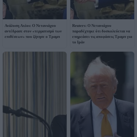
Ανάλυση Axios: Ο Νετανιάχου
Reuters: Ο Νετανιάχου
αντέδρασε στον «τερματισμό των
παραδέχτηκε ότι δυσκολεύεται να
επιθέσεων» που ζήτησε ο Τραμπ
επηρεάσει τις αποφάσεις Τραμπ για
το Ιράν