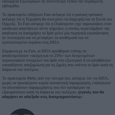
υπουργείο Εξωτερικών σε συνέντευξη Τύπου την περασμένη
εβδομάδα.
Το πρακτορείο ειδήσεων Fars ανέφερε ότι η ιρανική πρόταση
ανέφερε ότι η Τεχεράνη θα συνεχίσει να διαχειρίζεται τα Στενά του
Ορμούζ. Το Fars ανέφερε ότι η Ουάσιγκτον είχε παρουσιάσει έναν
κατάλογο απαιτήσεων πέντε σημείων, ο οποίος περιελάμβανε την
απαίτηση να διατηρήσει το Ιράν μόνο μία πυρηνική εγκατάσταση
σε λειτουργία και να μεταφέρει τα αποθέματά του σε
εμπλουτισμένο ουράνιο στις ΗΠΑ.
Σύμφωνα με το Fars, οι ΗΠΑ αρνήθηκαν επίσης να
αποδεσμεύσουν «ακόμη και το 25%» των δεσμευμένων
περιουσιακών στοιχείων του Ιράν στο εξωτερικό ή να καταβάλουν
οποιαδήποτε αποζημίωση για τις ζημίες που υπέστη το Ιράν κατά τη
διάρκεια του πολέμου.
Το πρακτορείο Mehr, από την πλευρά του, ανέφερε ότι «οι ΗΠΑ,
χωρίς να προσφέρουν καμία ουσιαστική παραχώρηση, επιδιώκουν
να αποσπάσουν παραχωρήσεις που δεν κατάφεραν να
εξασφαλίσουν κατά τη διάρκεια του πολέμου,
γεγονός που θα
οδηγήσει σε αδιέξοδο στις διαπραγματεύσεις»