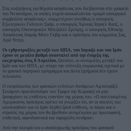
Στις συζητήσεις για θέματα ασφάλειας που διεξάγονται στο γραφείο
του Νετανιάχου, οι οποίες συχνά αποκαλούνται «μικρό υπουργικό
συμβούλιο ασφάλειας», συμμετέχουν συνήθως ο υπουργός
Εξωτερικών Γκίντεον Σαάρ, ο υπουργός Άμυνας Ισραέλ Κατζ, ο
υπουργός Οικονομικών Μπεζαλέλ Σμότριχ, ο υπουργός Εθνικής
Ασφάλειας Ιταμάρ Μπεν Γκβίρ και ο πρόεδρος του κόμματος Σας,
Αριέ Ντέρι.
Οι εχθροπραξίες μεταξύ των ΗΠΑ, του Ισραήλ και του Ιράν
έχουν σε μεγάλο βαθμό ανασταλεί από την έναρξη της
εκεχειρίας στις 8 Απριλίου.
Ωστόσο, οι συνομιλίες μεταξύ του
Ιράν και των ΗΠΑ, με στόχο την επίτευξη συμφωνίας σχετικά με
το ιρανικό πυρηνικό πρόγραμμα και άλλα ζητήματα δεν έχουν
τελειώσει.
Ο εκπρόσωπος των ιρανικών ενόπλων δυνάμεων Αμπολφάζλ
Σεκάρτσι προειδοποίησε τον Τραμπ την Κυριακή να μην
ξαναρχίσει τις επιθέσεις εναντίον της χώρας του. «Ο απελπισμένος
Αμερικανός πρόεδρος πρέπει να γνωρίζει ότι, αν οι απειλές του
υλοποιηθούν και το Ιράν δεχθεί ξανά επίθεση, οι πόροι και ο
στρατός της χώρας του θα βρεθούν αντιμέτωποι με πρωτοφανή,
επιθετικά, αιφνιδιαστικά και ταραχώδη σενάρια».
Από την πλευρά του ο αναπληρωτής πρόεδρος του ιρανικού