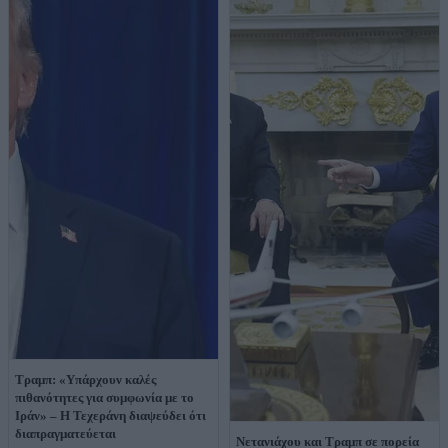
Τραμπ: «Υπάρχουν καλές
πιθανότητες για συμφωνία με το
Ιράν» – Η Τεχεράνη διαψεύδει ότι
διαπραγματεύεται
Νετανιάχου και Τραμπ σε πορεία