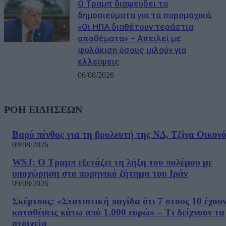
Ο Τραμπ διαψεύδει τα
δημοσιεύματα για τα πυρομαχικά:
«Οι ΗΠΑ διαθέτουν τεράστια
αποθέματα» – Απειλεί με
φυλάκιση όσους μιλούν για
ελλείψεις
06/08/2026
ΡΟΗ ΕΙΔΗΣΕΩΝ
Βαρύ πένθος για τη βουλευτή της ΝΔ, Τζίνα Οικον
09/08/2026
WSJ: Ο Τραμπ εξετάζει τη λήξη του πολέμου με
υποχώρηση στο πυρηνικό ζήτημα του Ιράν
09/08/2026
Σκέρτσος: «Στατιστική παγίδα ότι 7 στους 10 έχου
καταθέσεις κάτω από 1.000 ευρώ» – Τι δείχνουν τα
στοιχεία