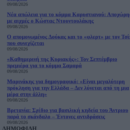
09/08/2026
Νέα απώλεια για το κόμμα Καρυστιανού: Αποχώρη
με αιχμές ο Κώστας Ντουντουλάκης
09/08/2026
Ο απομονωμένος Δούκας και το «φλερτ» με τον Τσ
που συνεχίζεται
09/08/2026
«Καθημερινή της Κυριακής»: Τον Σεπτέμβριο
πρεμιέρα για το κόμμα Σαμαρά
09/08/2026
Μαρινάκης για δημογραφικό: «Είναι μεγαλύτερη
πρόκληση για την Ελλάδα – Δεν λύνεται από τη μια
μέρα στην άλλη»
09/08/2026
Βρετανία: Σχέδιο για βασιλική κηδεία του Άντριου
παρά το σκάνδαλο – Έντονες αντιδράσεις
09/08/2026
ΔΗΜΟΦΙΛΗ