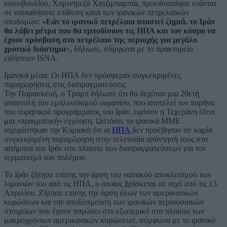
κοινοβουλίου, Χαμιντρεζά Χατζιμπαμπάι, προειδοποίησε ενάντια
σε οποιαδήποτε επίθεση κατά των ιρανικών πετρελαϊκών
υποδομών:
«Εάν το ιρανικό πετρέλαιο υποστεί ζημιά, το Ιράν
θα λάβει μέτρα που θα εμποδίσουν τις ΗΠΑ και τον κόσμο να
έχουν πρόσβαση στο πετρέλαιο της περιοχής για μεγάλο
χρονικό διάστημα
», δήλωσε, σύμφωνα με το πρακτορείο
ειδήσεων ISNA.
Ιρανικά μέσα: Οι ΗΠΑ δεν πρόσφεραν συγκεκριμένες
παραχωρήσεις στις διαπραγματεύσεις
Την Παρασκευή, ο Τραμπ δήλωσε ότι θα δεχόταν μια 20ετή
αναστολή του εμπλουτισμού ουρανίου, που αποτελεί τον πυρήνα
του πυρηνικού προγράμματος του Ιράν, εφόσον η Τεχεράνη έδινε
μια «πραγματική» εγγύηση. Ωστόσο, τα ιρανικά ΜΜΕ
ισχυρίστηκαν την Κυριακή ότι οι
ΗΠΑ
δεν προέβησαν σε καμία
συγκεκριμένη παραχώρηση στην τελευταία απάντησή τους στα
αιτήματα του Ιράν στο πλαίσιο των διαπραγματεύσεων για τον
τερματισμό του πολέμου.
Το Ιράν ζήτησε επίσης την άρση του ναυτικού αποκλεισμού των
λιμανιών του από τις ΗΠΑ, ο οποίος βρίσκεται σε ισχύ από τις 13
Απριλίου. Ζήτησε επίσης την άρση όλων των αμερικανικών
κυρώσεων και την αποδέσμευση των ιρανικών περιουσιακών
στοιχείων που έχουν παγώσει στο εξωτερικό στο πλαίσιο των
μακροχρόνιων αμερικανικών κυρώσεων, σύμφωνα με το ιρανικό