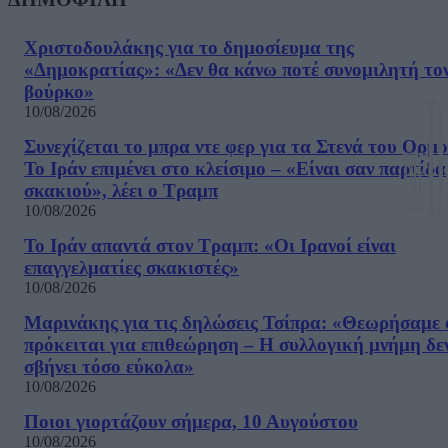
Χριστοδουλάκης για το δημοσίευμα της
«Δημοκρατίας»: «Δεν θα κάνω ποτέ συνομιλητή το
βούρκο»
10/08/2026
Συνεχίζεται το μπρα ντε φερ για τα Στενά του Ορμο
Το Ιράν επιμένει στο κλείσιμο – «Είναι σαν παρτίδα
σκακιού», λέει ο Τραμπ
10/08/2026
Το Ιράν απαντά στον Τραμπ: «Οι Ιρανοί είναι
επαγγελματίες σκακιστές»
10/08/2026
Μαρινάκης για τις δηλώσεις Τσίπρα: «Θεωρήσαμε 
πρόκειται για επιθεώρηση – Η συλλογική μνήμη δε
σβήνει τόσο εύκολα»
10/08/2026
Ποιοι γιορτάζουν σήμερα, 10 Αυγούστου
10/08/2026