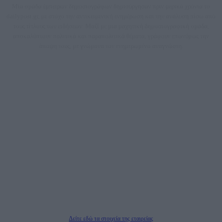
Μία ομάδα έμπειρων δημοσιογράφων δημιούργησαν πριν μερικά χρόνια το
dailypost.gr, με στόχο την αντικειμενική ενημέρωση και την ανάλυση πίσω από
τους τίτλους των ειδήσεων. Μαζί με μια μαχητική δημοσιογραφική ομάδα,
αποκαλύπτουν πολιτικά και παραπολιτικά θέματα, γράφουν επωνύμως την
άποψη τους, με γνώμονα τον ενημερωμένο αναγνώστη.
DAILYPOST.GR – ΤΑΥΤΌΤΗΤΑ
Ιδιοκτήτρια εταιρεία: «ΝΟΗΣΙΣ ΙΚΕ»
Έδρα: Δήμος Αμαρουσίου Αττικής, Αγ. Αθανασίου αρ. 21, Τ.Κ. 15125
ΑΦΜ: 801093076, Δ.Ο.Υ.: ΚΕΦΟΔΕ ΑΤΤΙΚΗΣ, E-mail: press@dailypost.gr, Τηλ.
επικοινωνίας: 2108066997
Νόμιμος Εκπρόσωπος: Ζαχαρός Σταμάτης
Μέτοχοι: Ζαχαρός Σταμάτης, Κουβαράς Γεώργιος, ΥΠΗΡΕΣΙΕΣ ΠΡΟΗΓΜΕΝΗΣ
ΤΕΧΝΟΛΟΓΙΑΣ ΠΑΡΑΓΩΓΗΣ ΟΠΤΙΚΟΑΚΟΥΣΤΙΚΩΝ ΜΕΣΩΝ ΜΕΛΕΤΩΝ ΚΑΙ
ΠΑΡΟΧΗΣ ΥΠΗΡΕΣΙΩΝ PLD PLUS ΑΝΩΝ ΕΤΑΙΡΙΑ
Δικαιούχος του ονόματος τομέα (dailypost.gr): ΝΟΗΣΙΣ ΙΚΕ
Διευθυντής/Διαχειριστής: Ζαχαρός Σταμάτης
Διευθυντής Σύνταξης: Ρενάτο Λέκκα
Δείτε εδώ τα στοιχεία της εταιρείας