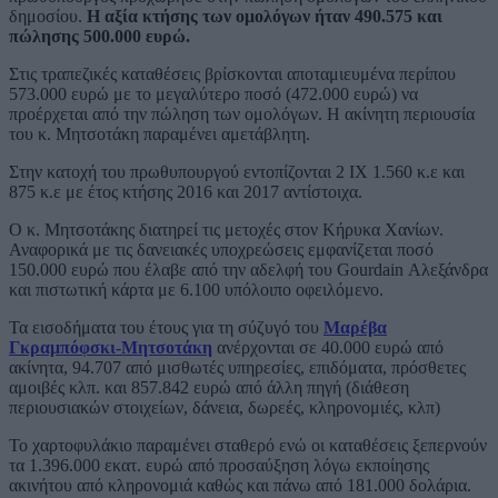
δημοσίου.
Η αξία κτήσης των ομολόγων ήταν 490.575 και
πώλησης 500.000 ευρώ.
Στις τραπεζικές καταθέσεις βρίσκονται αποταμιευμένα περίπου
573.000 ευρώ με το μεγαλύτερο ποσό (472.000 ευρώ) να
προέρχεται από την πώληση των ομολόγων. Η ακίνητη περιουσία
του κ. Μητσοτάκη παραμένει αμετάβλητη.
Στην κατοχή του πρωθυπουργού εντοπίζονται 2 ΙΧ 1.560 κ.ε και
875 κ.ε με έτος κτήσης 2016 και 2017 αντίστοιχα.
Ο κ. Μητσοτάκης διατηρεί τις μετοχές στον Κήρυκα Χανίων.
Αναφορικά με τις δανειακές υποχρεώσεις εμφανίζεται ποσό
150.000 ευρώ που έλαβε από την αδελφή του Gourdain Αλεξάνδρα
και πιστωτική κάρτα με 6.100 υπόλοιπο οφειλόμενο.
Τα εισοδήματα του έτους για τη σύζυγό του
Μαρέβα
Γκραμπόφσκι-Μητσοτάκη
ανέρχονται σε 40.000 ευρώ από
ακίνητα, 94.707 από μισθωτές υπηρεσίες, επιδόματα, πρόσθετες
αμοιβές κλπ. και 857.842 ευρώ από άλλη πηγή (διάθεση
περιουσιακών στοιχείων, δάνεια, δωρεές, κληρονομιές, κλπ)
Το χαρτοφυλάκιο παραμένει σταθερό ενώ οι καταθέσεις ξεπερνούν
τα 1.396.000 εκατ. ευρώ από προσαύξηση λόγω εκποίησης
ακινήτου από κληρονομιά καθώς και πάνω από 181.000 δολάρια.