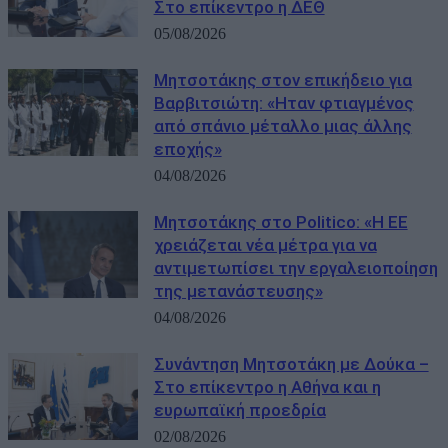
Στο επίκεντρο η ΔΕΘ
05/08/2026
Μητσοτάκης στον επικήδειο για
Βαρβιτσιώτη: «Ηταν φτιαγμένος
από σπάνιο μέταλλο μιας άλλης
εποχής»
04/08/2026
Μητσοτάκης στο Politico: «Η ΕΕ
χρειάζεται νέα μέτρα για να
αντιμετωπίσει την εργαλειοποίηση
της μετανάστευσης»
04/08/2026
Συνάντηση Μητσοτάκη με Δούκα –
Στο επίκεντρο η Αθήνα και η
ευρωπαϊκή προεδρία
02/08/2026