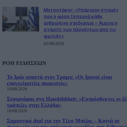
Μητσοτάκης: «Υπάρχουν στιγμές
που η φύση ξεπερνά κάθε
ανθρώπινο σχεδιασμό – Άμεσα η
στήριξη των πληγέντων από τις
φωτιές»
02/08/2026
ΡΟΗ ΕΙΔΗΣΕΩΝ
Το Ιράν απαντά στον Τραμπ: «Οι Ιρανοί είναι
επαγγελματίες σκακιστές»
10/08/2026
Στουρνάρας στη Handelsblatt: «Ευπρόσδεκτες οι ξέ
τράπεζες στην Ελλάδα»
10/08/2026
Σημαντικό deal για τον Τζεφ Μπέζος – Κοντά σε
συμφωνία για την απόκτηση μεριδίου στη Λίβερπο