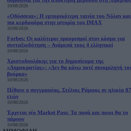
10/08/2026
«Οδύσσεια»: Η εμπορικότερη ταινία του Νόλαν και
πιο κερδοφόρα στην ιστορία του IMAX
10/08/2026
Forbes: Οι καλύτεροι προορισμοί στον κόσμο για
συνταξιοδότηση – Ανάμεσά τους 4 ελληνικοί
10/08/2026
Χριστοδουλάκης για το δημοσίευμα της
«Δημοκρατίας»: «Δεν θα κάνω ποτέ συνομιλητή το
βούρκο»
10/08/2026
Πέθανε ο συγγραφέας, Στέλιος Ράμφος σε ηλικία 8
ετών
10/08/2026
Έρχεται νέο Market Pass: Τα ποσά και ποιοι θα το
πάρουν
10/08/2026
ΔΗΜΟΦΙΛΗ