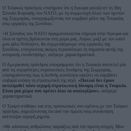
Ο Τούρκος πρόεδρος επισήμανε ότι η Άγκυρα φιλοξενεί τη 36η
Σύνοδο Κορυφής του ΝΑΤΟ, με τη συμμετοχή όλων των ηγετών
της Συμμαχίας, υπογραμμίζοντας τον κομβικό ρόλο της Τουρκίας
στις εργασίες της Συνόδου.
«Η Σύνοδος του ΝΑΤΟ πραγματοποιείται σήμερα στην Άγκυρα και
όλοι οι ηγέτες βρίσκονται στη χώρα μας. Αύριο, μαζί με τον καλό
μου φίλο Ντόναλντ, θα συμμετάσχουμε στις εργασίες της
Συνόδου, ενισχύοντας ακόμη περισσότερο τη σημασία αυτής της
ιστορικής συνάντησης», ανέφερε χαρακτηριστικά.
Ο Αμερικανός πρόεδρος υπογράμμισε ότι η Τουρκία αποτελεί μία
από τις ισχυρότερες στρατιωτικές δυνάμεις της Συμμαχίας,
επισημαίνοντας πως η διεθνής κοινότητα οφείλει να λαμβάνει
σοβαρά υπόψη τη στρατιωτική της ισχύ.
«Πολλοί δεν έχουν
αντιληφθεί πόσο ισχυρή στρατιωτική δύναμη είναι η Τουρκία.
Είναι μια χώρα που πρέπει όλοι να υπολογίζουν»
, ανέφερε
χαρακτηριστικά.
Ο Τραμπ στάθηκε και στις προσωπικές του σχέσεις με τον Τούρκο
πρόεδρο, σημειώνοντας ότι από την πρώτη τους συνάντηση
ανέπτυξαν ισχυρή χημεία.
«Με κάποιους ανθρώπους ταιριάζεις από την πρώτη στιγμή. Μου