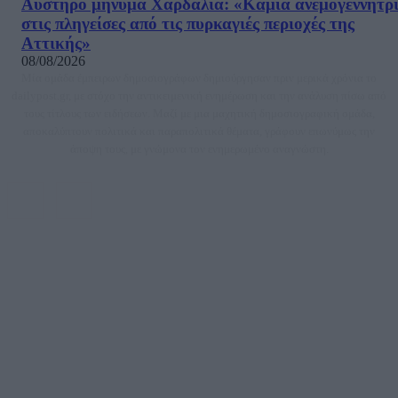
Αυστηρό μήνυμα Χαρδαλιά: «Καμία ανεμογεννήτρ
στις πληγείσες από τις πυρκαγιές περιοχές της
Αττικής»
08/08/2026
Μία ομάδα έμπειρων δημοσιογράφων δημιούργησαν πριν μερικά χρόνια το
dailypost.gr, με στόχο την αντικειμενική ενημέρωση και την ανάλυση πίσω από
τους τίτλους των ειδήσεων. Μαζί με μια μαχητική δημοσιογραφική ομάδα,
αποκαλύπτουν πολιτικά και παραπολιτικά θέματα, γράφουν επωνύμως την
άποψη τους, με γνώμονα τον ενημερωμένο αναγνώστη.
DAILYPOST.GR – ΤΑΥΤΌΤΗΤΑ
Ιδιοκτήτρια εταιρεία: «ΝΟΗΣΙΣ ΙΚΕ»
Έδρα: Δήμος Αμαρουσίου Αττικής, Αγ. Αθανασίου αρ. 21, Τ.Κ. 15125
ΑΦΜ: 801093076, Δ.Ο.Υ.: ΚΕΦΟΔΕ ΑΤΤΙΚΗΣ, E-mail: press@dailypost.gr, Τηλ.
επικοινωνίας: 2108066997
Νόμιμος Εκπρόσωπος: Ζαχαρός Σταμάτης
Μέτοχοι: Ζαχαρός Σταμάτης, Κουβαράς Γεώργιος, ΥΠΗΡΕΣΙΕΣ ΠΡΟΗΓΜΕΝΗΣ
ΤΕΧΝΟΛΟΓΙΑΣ ΠΑΡΑΓΩΓΗΣ ΟΠΤΙΚΟΑΚΟΥΣΤΙΚΩΝ ΜΕΣΩΝ ΜΕΛΕΤΩΝ ΚΑΙ