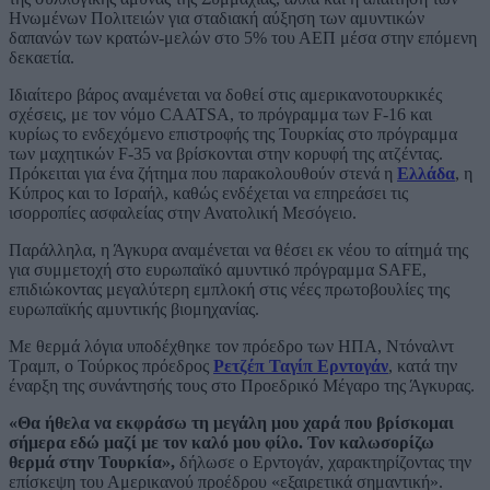
Ηνωμένων Πολιτειών για σταδιακή αύξηση των αμυντικών
δαπανών των κρατών-μελών στο 5% του ΑΕΠ μέσα στην επόμενη
δεκαετία.
Ιδιαίτερο βάρος αναμένεται να δοθεί στις αμερικανοτουρκικές
σχέσεις, με τον νόμο CAATSA, το πρόγραμμα των F-16 και
κυρίως το ενδεχόμενο επιστροφής της Τουρκίας στο πρόγραμμα
των μαχητικών F-35 να βρίσκονται στην κορυφή της ατζέντας.
Πρόκειται για ένα ζήτημα που παρακολουθούν στενά η
Ελλάδα
, η
Κύπρος και το Ισραήλ, καθώς ενδέχεται να επηρεάσει τις
ισορροπίες ασφαλείας στην Ανατολική Μεσόγειο.
Παράλληλα, η Άγκυρα αναμένεται να θέσει εκ νέου το αίτημά της
για συμμετοχή στο ευρωπαϊκό αμυντικό πρόγραμμα SAFE,
επιδιώκοντας μεγαλύτερη εμπλοκή στις νέες πρωτοβουλίες της
ευρωπαϊκής αμυντικής βιομηχανίας.
Με θερμά λόγια υποδέχθηκε τον πρόεδρο των ΗΠΑ, Ντόναλντ
Τραμπ, ο Τούρκος πρόεδρος
Ρετζέπ Ταγίπ Ερντογάν
, κατά την
έναρξη της συνάντησής τους στο Προεδρικό Μέγαρο της Άγκυρας.
«Θα ήθελα να εκφράσω τη μεγάλη μου χαρά που βρίσκομαι
σήμερα εδώ μαζί με τον καλό μου φίλο. Τον καλωσορίζω
θερμά στην Τουρκία»,
δήλωσε ο Ερντογάν, χαρακτηρίζοντας την
επίσκεψη του Αμερικανού προέδρου «εξαιρετικά σημαντική».