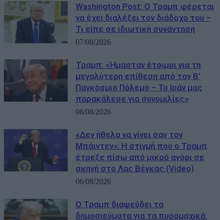
Washington Post: Ο Τραμπ φέρεται
να έχει διαλέξει τον διάδοχο του –
Τι είπε σε ιδιωτική συνάντηση
07/08/2026
Τραμπ: «Ήμασταν έτοιμοι για τη
μεγαλύτερη επίθεση από τον Β’
Παγκόσμιο Πόλεμο – Το Ιράν μας
παρακάλεσε για συνομιλίες»
06/08/2026
«Δεν ήθελα να γίνει σαν τον
Μπάιντεν»: Η στιγμή που ο Τραμπ
έτρεξε πίσω από μικρό αγόρι σε
σκηνή στο Λας Βέγκας (Video)
06/08/2026
Ο Τραμπ διαψεύδει τα
δημοσιεύματα για τα πυρομαχικά: