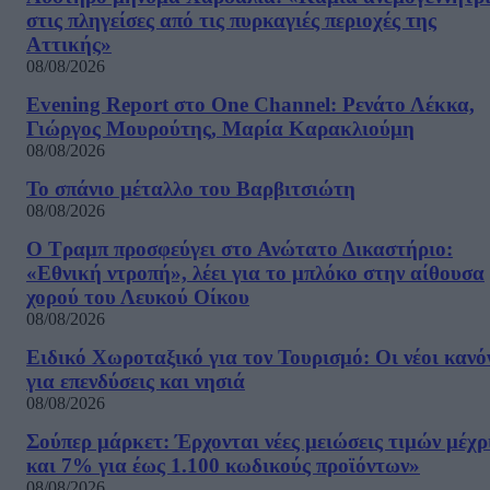
στις πληγείσες από τις πυρκαγιές περιοχές της
Αττικής»
08/08/2026
Evening Report στο One Channel: Ρενάτο Λέκκα,
Γιώργος Μουρούτης, Μαρία Καρακλιούμη
08/08/2026
Το σπάνιο μέταλλο του Βαρβιτσιώτη
08/08/2026
Ο Τραμπ προσφεύγει στο Ανώτατο Δικαστήριο:
«Εθνική ντροπή», λέει για το μπλόκο στην αίθουσα
χορού του Λευκού Οίκου
08/08/2026
Ειδικό Χωροταξικό για τον Τουρισμό: Οι νέοι κανό
για επενδύσεις και νησιά
08/08/2026
Σούπερ μάρκετ: Έρχονται νέες μειώσεις τιμών μέχρ
και 7% για έως 1.100 κωδικούς προϊόντων»
08/08/2026