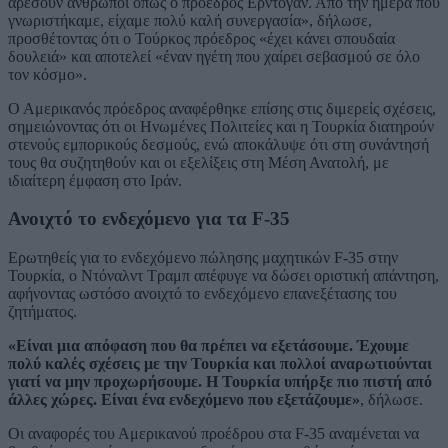
αρέσουν άνθρωποι όπως ο πρόεδρος Ερντογάν. Από την ημέρα που
γνωριστήκαμε, είχαμε πολύ καλή συνεργασία», δήλωσε,
προσθέτοντας ότι ο Τούρκος πρόεδρος «έχει κάνει σπουδαία
δουλειά» και αποτελεί «έναν ηγέτη που χαίρει σεβασμού σε όλο
τον κόσμο».
Ο Αμερικανός πρόεδρος αναφέρθηκε επίσης στις διμερείς σχέσεις,
σημειώνοντας ότι οι Ηνωμένες Πολιτείες και η Τουρκία διατηρούν
στενούς εμπορικούς δεσμούς, ενώ αποκάλυψε ότι στη συνάντησή
τους θα συζητηθούν και οι εξελίξεις στη Μέση Ανατολή, με
ιδιαίτερη έμφαση στο Ιράν.
Ανοιχτό το ενδεχόμενο για τα F-35
Ερωτηθείς για το ενδεχόμενο πώλησης μαχητικών F-35 στην
Τουρκία, ο Ντόναλντ Τραμπ απέφυγε να δώσει οριστική απάντηση,
αφήνοντας ωστόσο ανοιχτό το ενδεχόμενο επανεξέτασης του
ζητήματος.
«Είναι μια απόφαση που θα πρέπει να εξετάσουμε. Έχουμε
πολύ καλές σχέσεις με την Τουρκία και πολλοί αναρωτιούνται
γιατί να μην προχωρήσουμε. Η Τουρκία υπήρξε πιο πιστή από
άλλες χώρες. Είναι ένα ενδεχόμενο που εξετάζουμε»
, δήλωσε.
Οι αναφορές του Αμερικανού προέδρου στα F-35 αναμένεται να