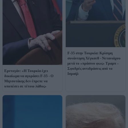
F-35 στην Τουρκία: Κρίσιμη
συνάντηση Χέγκσεθ - Νετανιάχου
μετά το «πράσινο φως» Τραμπ –
Σφοδρές αντιδράσεις από το
Ερντογάν: «Η Τουρκία έχει
Ισραήλ
δικαίωμα να αγοράσει F-35 - Ο
Μητσοτάκης δεν έπρεπε να
υποπέσει σε τέτοιο λάθος»