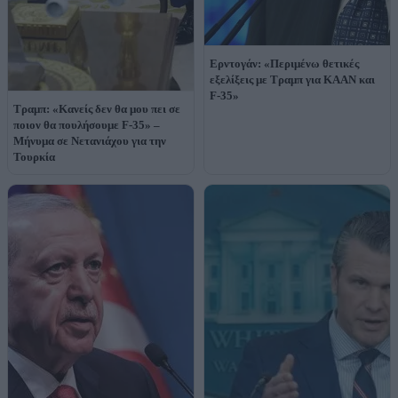
Ερντογάν: «Περιμένω θετικές
εξελίξεις με Τραμπ για KAAN και
F-35»
Τραμπ: «Κανείς δεν θα μου πει σε
ποιον θα πουλήσουμε F-35» –
Μήνυμα σε Νετανιάχου για την
Τουρκία