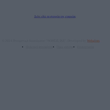
ΠΑΡΟΧΗΣ ΥΠΗΡΕΣΙΩΝ PLD PLUS ΑΝΩΝ ΕΤΑΙΡΙΑ
Δικαιούχος του ονόματος τομέα (dailypost.gr): ΝΟΗΣΙΣ ΙΚΕ
Διευθυντής/Διαχειριστής: Ζαχαρός Σταμάτης
Διευθυντής Σύνταξης: Ρενάτο Λέκκα
Δείτε εδώ τα στοιχεία της εταιρείας
© 2024 Πνευματικά δικαιώματα: "ΝΟΗΣΙΣ ΙΚΕ". Developed by
Webalists
Πολιτική απορρήτου
Όροι χρήσης
Επικοινωνία