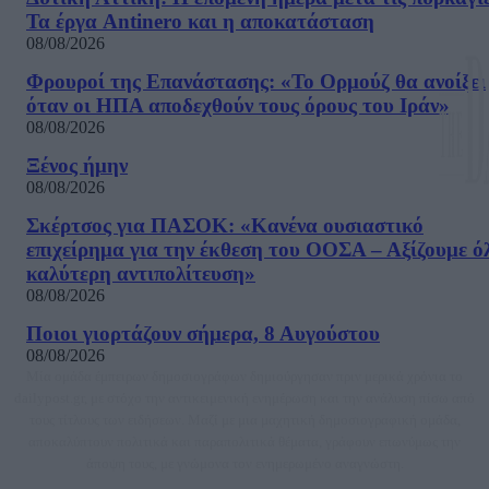
Τα έργα Antinero και η αποκατάσταση
08/08/2026
Φρουροί της Επανάστασης: «Το Ορμούζ θα ανοίξει
όταν οι ΗΠΑ αποδεχθούν τους όρους του Ιράν»
08/08/2026
Ξένος ήμην
08/08/2026
Σκέρτσος για ΠΑΣΟΚ: «Κανένα ουσιαστικό
επιχείρημα για την έκθεση του ΟΟΣΑ – Αξίζουμε ό
καλύτερη αντιπολίτευση»
08/08/2026
Ποιοι γιορτάζουν σήμερα, 8 Αυγούστου
08/08/2026
Μία ομάδα έμπειρων δημοσιογράφων δημιούργησαν πριν μερικά χρόνια το
dailypost.gr, με στόχο την αντικειμενική ενημέρωση και την ανάλυση πίσω από
τους τίτλους των ειδήσεων. Μαζί με μια μαχητική δημοσιογραφική ομάδα,
αποκαλύπτουν πολιτικά και παραπολιτικά θέματα, γράφουν επωνύμως την
άποψη τους, με γνώμονα τον ενημερωμένο αναγνώστη.