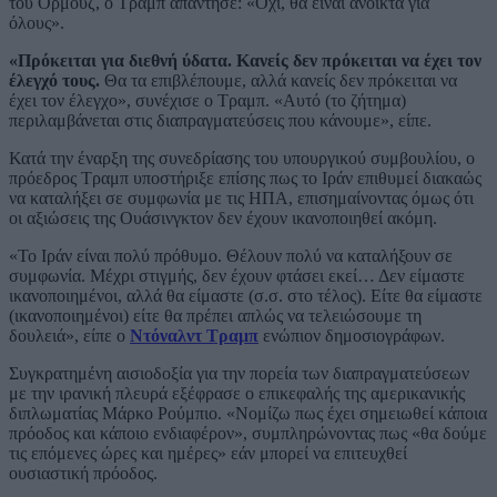
του Ορμούζ, ο Τραμπ απάντησε: «Όχι, θα είναι ανοικτά για
όλους».
«Πρόκειται για διεθνή ύδατα. Κανείς δεν πρόκειται να έχει τον
έλεγχό τους.
Θα τα επιβλέπουμε, αλλά κανείς δεν πρόκειται να
έχει τον έλεγχο», συνέχισε ο Τραμπ. «Αυτό (το ζήτημα)
περιλαμβάνεται στις διαπραγματεύσεις που κάνουμε», είπε.
Κατά την έναρξη της συνεδρίασης του υπουργικού συμβουλίου, ο
πρόεδρος Τραμπ υποστήριξε επίσης πως το Ιράν επιθυμεί διακαώς
να καταλήξει σε συμφωνία με τις ΗΠΑ, επισημαίνοντας όμως ότι
οι αξιώσεις της Ουάσινγκτον δεν έχουν ικανοποιηθεί ακόμη.
«Το Ιράν είναι πολύ πρόθυμο. Θέλουν πολύ να καταλήξουν σε
συμφωνία. Μέχρι στιγμής, δεν έχουν φτάσει εκεί… Δεν είμαστε
ικανοποιημένοι, αλλά θα είμαστε (σ.σ. στο τέλος). Είτε θα είμαστε
(ικανοποιημένοι) είτε θα πρέπει απλώς να τελειώσουμε τη
δουλειά», είπε ο
Ντόναλντ Τραμπ
ενώπιον δημοσιογράφων.
Συγκρατημένη αισιοδοξία για την πορεία των διαπραγματεύσεων
με την ιρανική πλευρά εξέφρασε ο επικεφαλής της αμερικανικής
διπλωματίας Μάρκο Ρούμπιο. «Νομίζω πως έχει σημειωθεί κάποια
πρόοδος και κάποιο ενδιαφέρον», συμπληρώνοντας πως «θα δούμε
τις επόμενες ώρες και ημέρες» εάν μπορεί να επιτευχθεί
ουσιαστική πρόοδος.