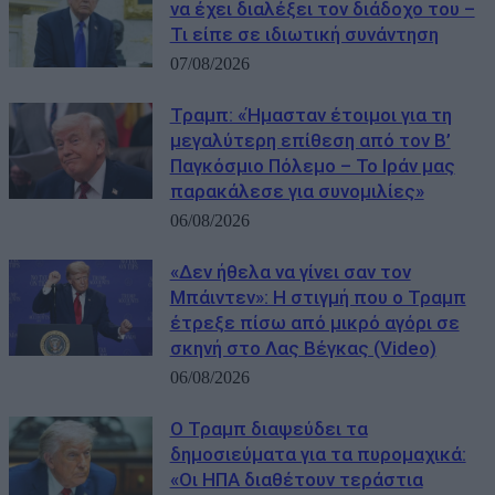
να έχει διαλέξει τον διάδοχο του –
Τι είπε σε ιδιωτική συνάντηση
07/08/2026
Τραμπ: «Ήμασταν έτοιμοι για τη
μεγαλύτερη επίθεση από τον Β’
Παγκόσμιο Πόλεμο – Το Ιράν μας
παρακάλεσε για συνομιλίες»
06/08/2026
«Δεν ήθελα να γίνει σαν τον
Μπάιντεν»: Η στιγμή που ο Τραμπ
έτρεξε πίσω από μικρό αγόρι σε
σκηνή στο Λας Βέγκας (Video)
06/08/2026
Ο Τραμπ διαψεύδει τα
δημοσιεύματα για τα πυρομαχικά:
«Οι ΗΠΑ διαθέτουν τεράστια