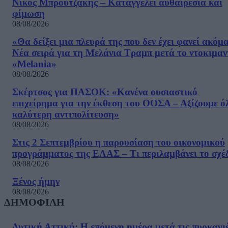
Νίκος Μπρουτζάκης – Καταγγέλει αυθαιρεσία και
φίμωση
08/08/2026
«Θα δείξει μια πλευρά της που δεν έχει φανεί ακόμ
Νέα σειρά για τη Μελάνια Τραμπ μετά το ντοκιμαν
«Melania»
08/08/2026
Σκέρτσος για ΠΑΣΟΚ: «Κανένα ουσιαστικό
επιχείρημα για την έκθεση του ΟΟΣΑ – Αξίζουμε ό
καλύτερη αντιπολίτευση»
08/08/2026
Στις 2 Σεπτεμβρίου η παρουσίαση του οικονομικού
προγράμματος της ΕΛΑΣ – Τι περιλαμβάνει το σχέ
08/08/2026
Ξένος ήμην
08/08/2026
ΔΗΜΟΦΙΛΗ
Δυτική Αττική: Η επόμενη ημέρα μετά τις πυρκαγιέ