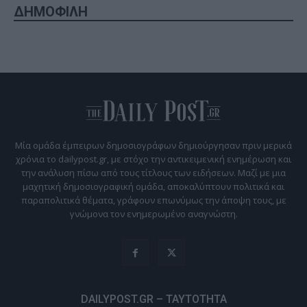
ΔΗΜΟΦΙΛΗ
Μία ομάδα έμπειρων δημοσιογράφων δημιούργησαν πριν μερικά
χρόνια το dailypost.gr, με στόχο την αντικειμενική ενημέρωση και
την ανάλυση πίσω από τους τίτλους των ειδήσεων. Μαζί με μια
μαχητική δημοσιογραφική ομάδα, αποκαλύπτουν πολιτικά και
παραπολιτικά θέματα, γράφουν επωνύμως την άποψη τους, με
γνώμονα τον ενημερωμένο αναγνώστη.
DAILYPOST.GR – ΤΑΥΤΌΤΗΤΑ