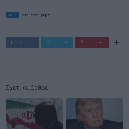
TAGS
Ντόναλντ Τραμπ
Facebook
Twitter
Pinterest
Σχετικά άρθρα