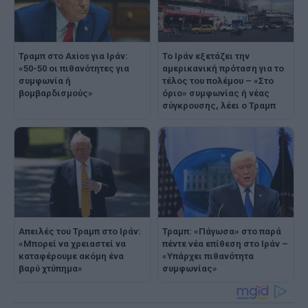
Τραμπ στο Axios για Ιράν:
Το Ιράν εξετάζει την
«50-50 οι πιθανότητες για
αμερικανική πρόταση για το
συμφωνία ή
τέλος του πολέμου – «Στο
βομβαρδισμούς»
όριο» συμφωνίας ή νέας
σύγκρουσης, λέει ο Τραμπ
Απειλές του Τραμπ στο Ιράν:
Τραμπ: «Πάγωσα» στο παρά
«Μπορεί να χρειαστεί να
πέντε νέα επίθεση στο Ιράν –
καταφέρουμε ακόμη ένα
«Υπάρχει πιθανότητα
βαρύ χτύπημα»
συμφωνίας»