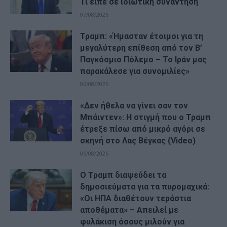
Τι είπε σε ιδιωτική συνάντηση
07/08/2026
Τραμπ: «Ήμασταν έτοιμοι για τη
μεγαλύτερη επίθεση από τον Β’
Παγκόσμιο Πόλεμο – Το Ιράν μας
παρακάλεσε για συνομιλίες»
06/08/2026
«Δεν ήθελα να γίνει σαν τον
Μπάιντεν»: Η στιγμή που ο Τραμπ
έτρεξε πίσω από μικρό αγόρι σε
σκηνή στο Λας Βέγκας (Video)
06/08/2026
Ο Τραμπ διαψεύδει τα
δημοσιεύματα για τα πυρομαχικά:
«Οι ΗΠΑ διαθέτουν τεράστια
αποθέματα» – Απειλεί με
φυλάκιση όσους μιλούν για