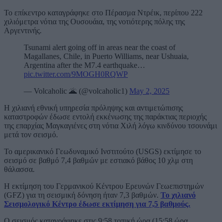
Το επίκεντρο καταγράφηκε στο Πέρασμα Ντρέικ, περίπου 222
χιλιόμετρα νότια της Ουσουάια, της νοτιότερης πόλης της
Αργεντινής.
Tsunami alert going off in areas near the coast of
Magallanes, Chile, in Puerto Williams, near Ushuaia,
Argentina after the M7.4 earthquake…
pic.twitter.com/9MOGH0RQWP
— Volcaholic 🌋 (@volcaholic1)
May 2, 2025
Η χιλιανή εθνική υπηρεσία πρόληψης και αντιμετώπισης
καταστροφών έδωσε εντολή εκκένωσης της παράκτιας περιοχής
της επαρχίας Μαγκαγιένες στη νότια Χιλή λόγω κινδύνου τσουνάμι
μετά τον σεισμό.
Το αμερικανικό Γεωδυναμικό Ινστιτούτο (USGS) εκτίμησε το
σεισμό σε βαθμό 7,4 βαθμών με εστιακό βάθος 10 χλμ στη
θάλασσα.
Η εκτίμηση του Γερμανικού Κέντρου Ερευνών Γεωεπιστημών
(GFZ) για τη σεισμική δόνηση ήταν 7,3 βαθμών.
Το χιλιανό
Σεισμολογικό Κέντρο έδωσε εκτίμηση για 7,5 βαθμούς.
Ο σεισμός καταγράφηκε στις 9:58 τοπική ώρα (15:58 ώρα