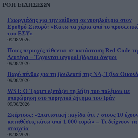
ΡΟΗ ΕΙΔΗΣΕΩΝ
Γεωργιάδης για την επίθεση σε νοσηλεύτρια στον
Ερυθρό Σταυρό: «Κάτω τα χέρια από το προσωπικ
του ΕΣΥ»
09/08/2026
Ποιες περιοχές τίθενται σε κατάσταση Red Code τη
Δευτέρα – Έρχονται ισχυροί βόρειοι άνεμοι
09/08/2026
Βαρύ πένθος για τη βουλευτή της ΝΔ, Τζίνα Οικον
09/08/2026
WSJ: Ο Τραμπ εξετάζει τη λήξη του πολέμου με
υποχώρηση στο πυρηνικό ζήτημα του Ιράν
09/08/2026
Σκέρτσος: «Στατιστική παγίδα ότι 7 στους 10 έχου
καταθέσεις κάτω από 1.000 ευρώ» – Τι δείχνουν τα
στοιχεία
09/08/2026