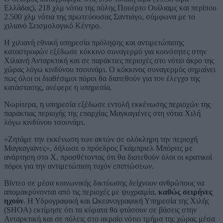
Ελλάδας), 218 χλμ νότια της πόλης Πουέρτο Ουίλιαμς και περίπου
2.500 χλμ νότια της πρωτεύουσας Σαντιάγο, σύμφωνα με το
χιλιανό Σεισμολογικό Κέντρο.
Η χιλιανή εθνική υπηρεσία πρόληψης και αντιμετώπισης
καταστροφών εξέδωσε κόκκινο συναγερμό για κοινότητες στην
Χιλιανή Ανταρκτική και σε παράκτιες περιοχές στο νότιο άκρο της
χώρας λόγω κινδύνου τσουνάμι. Ο κόκκινος συναγερμός σημαίνει
πως όλοι οι διαθέσιμοι πόροι θα διατεθούν για τον έλεγχο της
κατάστασης, ανέφερε η υπηρεσία.
Νωρίτερα, η υπηρεσία εξέδωσε εντολή εκκένωσης περιοχών της
παράκτιας περιοχής της επαρχίας Μαγκαγιένες στη νότια Χιλή
λόγω κινδύνου τσουνάμι.
«Ζητάμε την εκκένωση των ακτών σε ολόκληρη την περιοχή
Μαγκαγιάνες», δήλωσε ο πρόεδρος Γκάμπριελ Μπόριτς με
ανάρτηση στο X, προσθέτοντας ότι θα διατεθούν όλοι οι κρατικοί
πόροι για την αντιμετώπιση τυχόν επιπτώσεων.
Βίντεο σε μέσα κοινωνικής δικτύωσης δείχνουν ανθρώπους να
απομακρύνονται από τις περιοχές με ψυχραιμία,
καθώς σειρήνες
ηχούν
. Η Υδρογραφική και Ωκεανογραφική Υπηρεσία της Χιλής
(SHOA) εκτίμησε ότι τα κύματα θα φτάσουν σε βάσεις στην
Ανταρκτική και σε πόλεις στο ακραίο νότιο τμήμα της χώρας μέσα