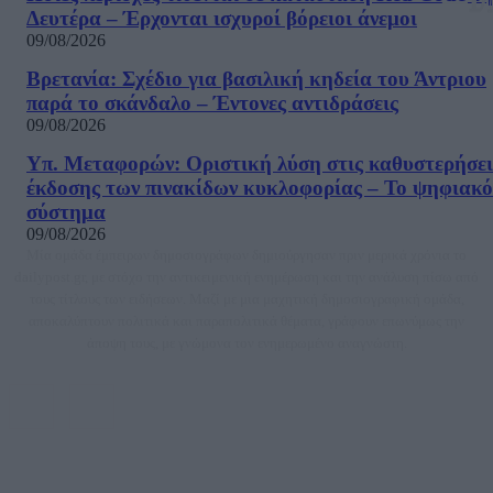
Δευτέρα – Έρχονται ισχυροί βόρειοι άνεμοι
09/08/2026
Βρετανία: Σχέδιο για βασιλική κηδεία του Άντριου
παρά το σκάνδαλο – Έντονες αντιδράσεις
09/08/2026
Υπ. Μεταφορών: Οριστική λύση στις καθυστερήσει
έκδοσης των πινακίδων κυκλοφορίας – Το ψηφιακό
σύστημα
09/08/2026
Μία ομάδα έμπειρων δημοσιογράφων δημιούργησαν πριν μερικά χρόνια το
dailypost.gr, με στόχο την αντικειμενική ενημέρωση και την ανάλυση πίσω από
τους τίτλους των ειδήσεων. Μαζί με μια μαχητική δημοσιογραφική ομάδα,
αποκαλύπτουν πολιτικά και παραπολιτικά θέματα, γράφουν επωνύμως την
άποψη τους, με γνώμονα τον ενημερωμένο αναγνώστη.
DAILYPOST.GR – ΤΑΥΤΌΤΗΤΑ