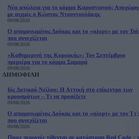
Νέα απώλεια για το κόμμα Καρυστιανού: Αποχώρη
με αιχμές ο Κώστας Ντουντουλάκης
09/08/2026
Ο απομονωμένος Δούκας και το «φλερτ» με τον Τσ
που συνεχίζεται
09/08/2026
«Καθημερινή της Κυριακής»: Τον Σεπτέμβριο
πρεμιέρα για το κόμμα Σαμαρά
09/08/2026
ΔΗΜΟΦΙΛΗ
Ιός Δυτικού Νείλου: Η Αττική στο επίκεντρο των
κρουσμάτων – Τι να προσέξετε
09/08/2026
Ο απομονωμένος Δούκας και το «φλερτ» με τον Τσ
που συνεχίζεται
09/08/2026
Ποιες περιοχές τίθενται σε κατάσταση Red Code τη