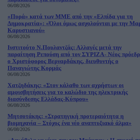
06/08/2026
«Πυρά» κατά των ΜΜΕ από την «Ελπίδα για τη
Δημοκρατία»: «Όλοι όμως ασχολούνται με την Μα
Καρυστιανού»
06/08/2026
Ινστιτούτο Ν.Πουλαντζάς: Αλλαγές μετά την
παραίτηση Ρεπούση από τον ΣΥΡΙΖΑ- Νέος πρόεδρ
ο Χριστόφορος Βερναρδάκης, διευθυντής ο
Παναγιώτης Κορμάς
06/08/2026
Χατζηδάκης: «Στον κάλαθο των αχρήστων οι
αμφισβητήσεις για το καλώδιο της ηλεκτρικής
διασύνδεσης Ελλάδας-Κύπρου»
06/08/2026
Μητσοτάκης: «Στρατηγική προτεραιότητα η
βιομηχανία – Στόχος ένα νέο αναπτυξιακό άλμα»
06/08/2026