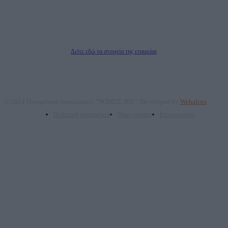
Μέτοχοι: Ζαχαρός Σταμάτης, Κουβαράς Γεώργιος, ΥΠΗΡΕΣΙΕΣ ΠΡΟΗΓΜΕΝΗΣ
ΤΕΧΝΟΛΟΓΙΑΣ ΠΑΡΑΓΩΓΗΣ ΟΠΤΙΚΟΑΚΟΥΣΤΙΚΩΝ ΜΕΣΩΝ ΜΕΛΕΤΩΝ ΚΑΙ
ΠΑΡΟΧΗΣ ΥΠΗΡΕΣΙΩΝ PLD PLUS ΑΝΩΝ ΕΤΑΙΡΙΑ
Δικαιούχος του ονόματος τομέα (dailypost.gr): ΝΟΗΣΙΣ ΙΚΕ
Διευθυντής/Διαχειριστής: Ζαχαρός Σταμάτης
Διευθυντής Σύνταξης: Ρενάτο Λέκκα
Δείτε εδώ τα στοιχεία της εταιρείας
© 2024 Πνευματικά δικαιώματα: "ΝΟΗΣΙΣ ΙΚΕ". Developed by
Webalists
Πολιτική απορρήτου
Όροι χρήσης
Επικοινωνία