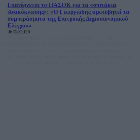
Επανέρχεται το ΠΑΣΟΚ για τα «σπιτάκια
Ανακύκλωσης»: «Ο Γεωργιάδης αμφισβητεί τα
συμπεράσματα της Επιτροπής Δημοσιονομικού
Ελέγχου»
06/08/2026
Μία ομάδα έμπειρων δημοσιογράφων δημιούργησαν πριν μερικά χρόνια το
dailypost.gr, με στόχο την αντικειμενική ενημέρωση και την ανάλυση πίσω από
τους τίτλους των ειδήσεων. Μαζί με μια μαχητική δημοσιογραφική ομάδα,
αποκαλύπτουν πολιτικά και παραπολιτικά θέματα, γράφουν επωνύμως την
άποψη τους, με γνώμονα τον ενημερωμένο αναγνώστη.
DAILYPOST.GR – ΤΑΥΤΌΤΗΤΑ
Ιδιοκτήτρια εταιρεία: «ΝΟΗΣΙΣ ΙΚΕ»
Έδρα: Δήμος Αμαρουσίου Αττικής, Αγ. Αθανασίου αρ. 21, Τ.Κ. 15125
ΑΦΜ: 801093076, Δ.Ο.Υ.: ΚΕΦΟΔΕ ΑΤΤΙΚΗΣ, E-mail: press@dailypost.gr, Τηλ.
επικοινωνίας: 2108066997
Νόμιμος Εκπρόσωπος: Ζαχαρός Σταμάτης