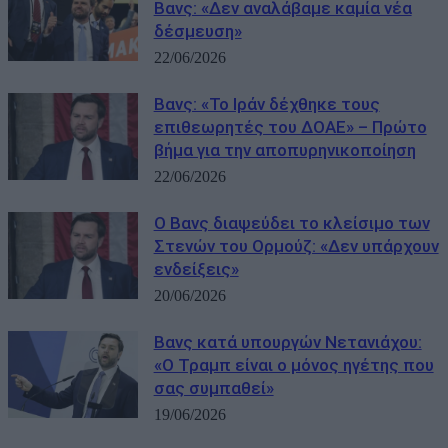
Βανς: «Δεν αναλάβαμε καμία νέα
δέσμευση»
22/06/2026
Βανς: «Το Ιράν δέχθηκε τους
επιθεωρητές του ΔΟΑΕ» – Πρώτο
βήμα για την αποπυρηνικοποίηση
22/06/2026
Ο Βανς διαψεύδει το κλείσιμο των
Στενών του Ορμούζ: «Δεν υπάρχουν
ενδείξεις»
20/06/2026
Βανς κατά υπουργών Νετανιάχου:
«Ο Τραμπ είναι ο μόνος ηγέτης που
σας συμπαθεί»
19/06/2026