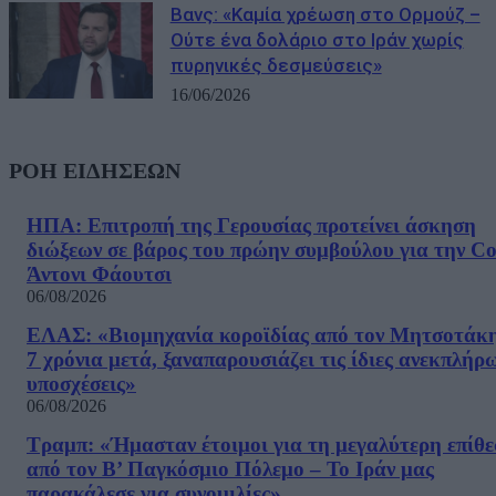
Βανς: «Καμία χρέωση στο Ορμούζ –
Ούτε ένα δολάριο στο Ιράν χωρίς
πυρηνικές δεσμεύσεις»
16/06/2026
ΡΟΗ ΕΙΔΗΣΕΩΝ
ΗΠΑ: Επιτροπή της Γερουσίας προτείνει άσκηση
διώξεων σε βάρος του πρώην συμβούλου για την Co
Άντονι Φάουτσι
06/08/2026
ΕΛΑΣ: «Βιομηχανία κοροϊδίας από τον Μητσοτάκ
7 χρόνια μετά, ξαναπαρουσιάζει τις ίδιες ανεκπλήρ
υποσχέσεις»
06/08/2026
Τραμπ: «Ήμασταν έτοιμοι για τη μεγαλύτερη επίθ
από τον Β’ Παγκόσμιο Πόλεμο – Το Ιράν μας
παρακάλεσε για συνομιλίες»