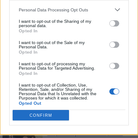
Personal Data Processing Opt Outs
I want to opt-out of the Sharing of my
personal data.
Opted In
I want to opt-out of the Sale of my
Personal Data.
Opted In
I want to opt-out of processing my
Personal Data for Targeted Advertising.
Opted In
ΜΠΟΡΕΙ ΝΑ ΣΑΣ ΕΝΔΙΑΦΕΡΕΙ
I want to opt-out of Collection, Use,
Axios: Τετ α τετ Βανς – Νετανιάχου
Retention, Sale, and/or Sharing of my
Personal Data that Is Unrelated with the
στην Ουάσιγκτον με αιχμές και
Purposes for which it was collected.
Opted Out
διαφωνίες για τον πόλεμο και το
Ιράν
CONFIRM
30/07/2026
Το Ιράν διαψεύδει τον Τζέι Ντι