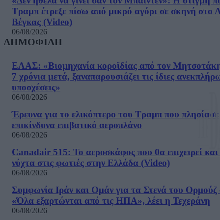
«Δεν ήθελα να γίνει σαν τον Μπάιντεν»: Η στιγμή π
Τραμπ έτρεξε πίσω από μικρό αγόρι σε σκηνή στο 
Βέγκας (Video)
06/08/2026
ΔΗΜΟΦΙΛΗ
ΕΛΑΣ: «Βιομηχανία κοροϊδίας από τον Μητσοτάκ
7 χρόνια μετά, ξαναπαρουσιάζει τις ίδιες ανεκπλήρ
υποσχέσεις»
06/08/2026
Έρευνα για το ελικόπτερο του Τραμπ που πλησίασε
επικίνδυνα επιβατικό αεροπλάνο
06/08/2026
Canadair 515: Το αεροσκάφος που θα επιχειρεί και
νύχτα στις φωτιές στην Ελλάδα (Video)
06/08/2026
Συμφωνία Ιράν και Ομάν για τα Στενά του Ορμούζ 
«Όλα εξαρτώνται από τις ΗΠΑ», λέει η Τεχεράνη
06/08/2026