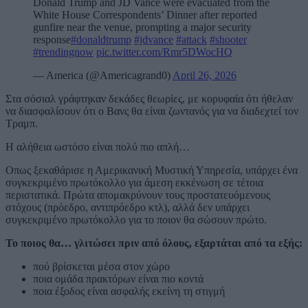
Donald Trump and JD Vance were evacuated from the
White House Correspondents’ Dinner after reported
gunfire near the venue, prompting a major security
response
#donaldtrump
#jdvance
#attack
#shooter
#trendingnow
pic.twitter.com/Rmr5DWocHQ
— America (@Americagrand0)
April 26, 2026
Στα σόσιαλ γράφτηκαν δεκάδες θεωρίες, με κορυφαία ότι ήθελαν
να διασφαλίσουν ότι ο Βανς θα είναι ζωντανός για να διαδεχτεί τον
Τραμπ.
Η αλήθεια ωστόσο είναι πολύ πιο απλή…
Οπως ξεκαθάρισε η Αμερικανική Μυστική Υπηρεσία, υπάρχει ένα
συγκεκριμένο πρωτόκολλο για άμεση εκκένωση σε τέτοια
περιστατικά. Πρώτα απομακρύνουν τους προστατευόμενους
στόχους (πρόεδρο, αντιπρόεδρο κτλ), αλλά δεν υπάρχει
συγκεκριμένο πρωτόκολλο για το ποιον θα σώσουν πρώτο.
Το ποιος θα… γλιτώσει πριν από όλους, εξαρτάται από τα εξής:
πού βρίσκεται μέσα στον χώρο
ποια ομάδα πρακτόρων είναι πιο κοντά
ποια έξοδος είναι ασφαλής εκείνη τη στιγμή