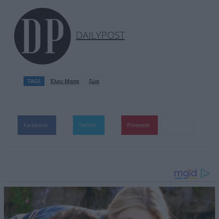
DAILYPOST
TAGS
Έλον Μασκ
ζώα
Facebook
Twitter
Pinterest