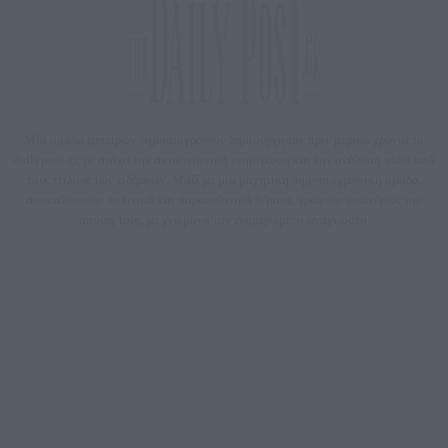
Μία ομάδα έμπειρων δημοσιογράφων δημιούργησαν πριν μερικά χρόνια το
dailypost.gr, με στόχο την αντικειμενική ενημέρωση και την ανάλυση πίσω από
τους τίτλους των ειδήσεων. Μαζί με μια μαχητική δημοσιογραφική ομάδα,
αποκαλύπτουν πολιτικά και παραπολιτικά θέματα, γράφουν επωνύμως την
άποψη τους, με γνώμονα τον ενημερωμένο αναγνώστη.
DAILYPOST.GR – ΤΑΥΤΌΤΗΤΑ
Ιδιοκτήτρια εταιρεία: «ΝΟΗΣΙΣ ΙΚΕ»
Έδρα: Δήμος Αμαρουσίου Αττικής, Αγ. Αθανασίου αρ. 21, Τ.Κ. 15125
ΑΦΜ: 801093076, Δ.Ο.Υ.: ΚΕΦΟΔΕ ΑΤΤΙΚΗΣ, E-mail: press@dailypost.gr, Τηλ.
επικοινωνίας: 2108066997