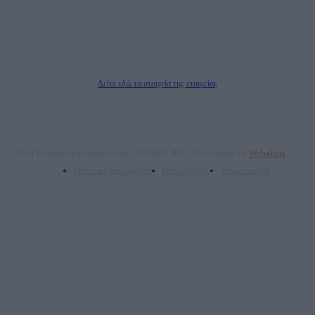
Νόμιμος Εκπρόσωπος: Ζαχαρός Σταμάτης
Μέτοχοι: Ζαχαρός Σταμάτης, Κουβαράς Γεώργιος, ΥΠΗΡΕΣΙΕΣ ΠΡΟΗΓΜΕΝΗΣ
ΤΕΧΝΟΛΟΓΙΑΣ ΠΑΡΑΓΩΓΗΣ ΟΠΤΙΚΟΑΚΟΥΣΤΙΚΩΝ ΜΕΣΩΝ ΜΕΛΕΤΩΝ ΚΑΙ
ΠΑΡΟΧΗΣ ΥΠΗΡΕΣΙΩΝ PLD PLUS ΑΝΩΝ ΕΤΑΙΡΙΑ
Δικαιούχος του ονόματος τομέα (dailypost.gr): ΝΟΗΣΙΣ ΙΚΕ
Διευθυντής/Διαχειριστής: Ζαχαρός Σταμάτης
Διευθυντής Σύνταξης: Ρενάτο Λέκκα
Δείτε εδώ τα στοιχεία της εταιρείας
© 2024 Πνευματικά δικαιώματα: "ΝΟΗΣΙΣ ΙΚΕ". Developed by
Webalists
Πολιτική απορρήτου
Όροι χρήσης
Επικοινωνία