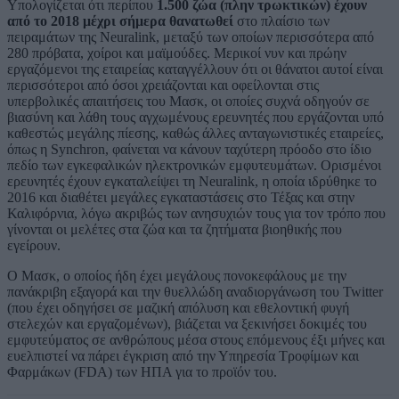
Υπολογίζεται ότι περίπου
1.500 ζώα (πλην τρωκτικών) έχουν
από το 2018 μέχρι σήμερα θανατωθεί
στο πλαίσιο των
πειραμάτων της Neuralink, μεταξύ των οποίων περισσότερα από
280 πρόβατα, χοίροι και μαϊμούδες. Μερικοί νυν και πρώην
εργαζόμενοι της εταιρείας καταγγέλλουν ότι οι θάνατοι αυτοί είναι
περισσότεροι από όσοι χρειάζονται και οφείλονται στις
υπερβολικές απαιτήσεις του Μασκ, οι οποίες συχνά οδηγούν σε
βιασύνη και λάθη τους αγχωμένους ερευνητές που εργάζονται υπό
καθεστώς μεγάλης πίεσης, καθώς άλλες ανταγωνιστικές εταιρείες,
όπως η Synchron, φαίνεται να κάνουν ταχύτερη πρόοδο στο ίδιο
πεδίο των εγκεφαλικών ηλεκτρονικών εμφυτευμάτων. Ορισμένοι
ερευνητές έχουν εγκαταλείψει τη Neuralink, η οποία ιδρύθηκε το
2016 και διαθέτει μεγάλες εγκαταστάσεις στο Τέξας και στην
Καλιφόρνια, λόγω ακριβώς των ανησυχιών τους για τον τρόπο που
γίνονται οι μελέτες στα ζώα και τα ζητήματα βιοηθικής που
εγείρουν.
Ο Μασκ, ο οποίος ήδη έχει μεγάλους πονοκεφάλους με την
πανάκριβη εξαγορά και την θυελλώδη αναδιοργάνωση του Twitter
(που έχει οδηγήσει σε μαζική απόλυση και εθελοντική φυγή
στελεχών και εργαζομένων), βιάζεται να ξεκινήσει δοκιμές του
εμφυτεύματος σε ανθρώπους μέσα στους επόμενους έξι μήνες και
ευελπιστεί να πάρει έγκριση από την Υπηρεσία Τροφίμων και
Φαρμάκων (FDA) των ΗΠΑ για το προϊόν του.