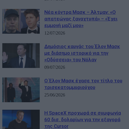
Νέα κόντρα Μασκ – Άλτμαν: «Ο
απατεώνας ξαναχτυπά» – «Έχει
εμμονή μαζί μου»
12/07/2026
Δημόσιος καυγάς του Έλον Μασκ
με διάσημο ιστορικό για την
«Οδύσσεια» του Νόλαν
09/07/2026
O Έλον Μασκ έχασε τον τίτλο του
τρισεκατομμυριούχου
25/06/2026
Η SpaceX προχωρά σε συμφωνία
60 δισ. δολαρίων για την εξαγορά
της Cursor