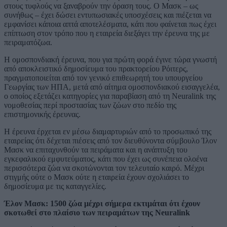
στους τυφλούς να ξαναβρούν την όραση τους. Ο Μασκ – ως
συνήθως – έχει δώσει εντυπωσιακές υποσχέσεις και πιέζεται να
εμφανίσει κάποια απτά αποτελέσματα, κάτι που φαίνεται πως έχει
επίπτωση στον τρόπο που η εταιρεία διεξάγει την έρευνα της με
πειραματόζωα.
Η ομοσπονδιακή έρευνα, που για πρώτη φορά έγινε τώρα γνωστή
από αποκλειστικό δημοσίευμα του πρακτορείου Ρόιτερς,
πραγματοποιείται από τον γενικό επιθεωρητή του υπουργείου
Γεωργίας των ΗΠΑ, μετά από αίτημα ομοσπονδιακού εισαγγελέα,
ο οποίος εξετάζει κατηγορίες για παραβίαση από τη Neuralink της
νομοθεσίας περί προστασίας των ζώων στο πεδίο της
επιστημονικής έρευνας.
Η έρευνα έρχεται εν μέσω διαμαρτυριών από το προσωπικό της
εταιρείας ότι δέχεται πιέσεις από τον διευθύνοντα σύμβουλο Ίλον
Μασκ να επιταχυνθούν τα πειράματα και η ανάπτυξη του
εγκεφαλικού εμφυτεύματος, κάτι που έχει ως συνέπεια ολοένα
περισσότερα ζώα να σκοτώνονται τον τελευταίο καιρό. Μέχρι
στιγμής ούτε ο Μασκ ούτε η εταιρεία έχουν σχολιάσει το
δημοσίευμα με τις καταγγελίες.
Έλον Μασκ: 1500 ζώα μέχρι σήμερα εκτιμάται ότι έχουν
σκοτωθεί στο πλαίσιο των πειραμάτων της Neuralink