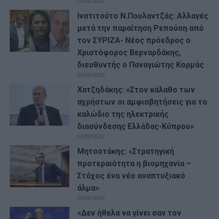
06/08/2026
Ινστιτούτο Ν.Πουλαντζάς: Αλλαγές
μετά την παραίτηση Ρεπούση από
τον ΣΥΡΙΖΑ- Νέος πρόεδρος ο
Χριστόφορος Βερναρδάκης,
διευθυντής ο Παναγιώτης Κορμάς
06/08/2026
Χατζηδάκης: «Στον κάλαθο των
αχρήστων οι αμφισβητήσεις για το
καλώδιο της ηλεκτρικής
διασύνδεσης Ελλάδας-Κύπρου»
06/08/2026
Μητσοτάκης: «Στρατηγική
προτεραιότητα η βιομηχανία –
Στόχος ένα νέο αναπτυξιακό
άλμα»
06/08/2026
«Δεν ήθελα να γίνει σαν τον