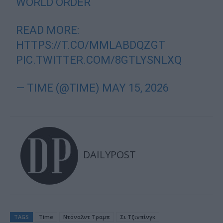
WORLD ORDER
READ MORE:
HTTPS://T.CO/MMLABDQZGT
PIC.TWITTER.COM/8GTLYSNLXQ
— TIME (@TIME)
MAY 15, 2026
DAILYPOST
TAGS
Time
Ντόναλντ Τραμπ
Σι Τζινπίνγκ