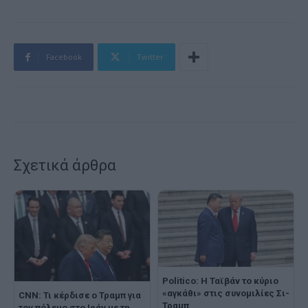
Facebook
Twitter
Σχετικά άρθρα
Politico: Η Ταϊβάν το κύριο
«αγκάθι» στις συνομιλίες Σι-
CNN: Τι κέρδισε ο Τραμπ για
Τραμπ
τον πόλεμο στο Ιράν με τη