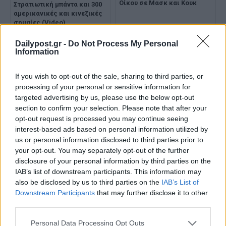
Οίκου σε Μασκ και Κουκ
Στρατιωτική μπάντα και 300
αμερικανικές και κινεζικές
σημαίες (Video)
Dailypost.gr -
Do Not Process My Personal
Information
If you wish to opt-out of the sale, sharing to third parties, or
processing of your personal or sensitive information for
targeted advertising by us, please use the below opt-out
Συνάντηση Τραμπ με Σι
The Guardian: Στο Πεκίνο ο
section to confirm your selection. Please note that after your
Τζινπίνγκ: Τι βρίσκεται στο
Τραμπ με την πλάτη στον
opt-out request is processed you may continue seeing
τραπέζι και τι θα μπορούσε
τοίχο
interest-based ads based on personal information utilized by
να πάει στραβά
us or personal information disclosed to third parties prior to
your opt-out. You may separately opt-out of the further
disclosure of your personal information by third parties on the
IAB’s list of downstream participants. This information may
also be disclosed by us to third parties on the
IAB’s List of
Downstream Participants
that may further disclose it to other
third parties.
Personal Data Processing Opt Outs