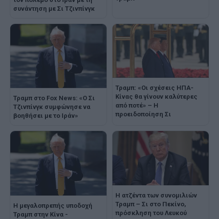
συνάντηση με Σι Τζινπίνγκ
Τραμπ: «Οι σχέσεις ΗΠΑ-
Κίνας θα γίνουν καλύτερες
Τραμπ στο Fox News: «Ο Σι
από ποτέ» – Η
Τζινπίνγκ συμφώνησε να
προειδοποίηση Σι
βοηθήσει με το Ιράν»
Η ατζέντα των συνομιλιών
Τραμπ – Σι στο Πεκίνο,
Η μεγαλοπρεπής υποδοχή
πρόσκληση του Λευκού
Τραμπ στην Κίνα -