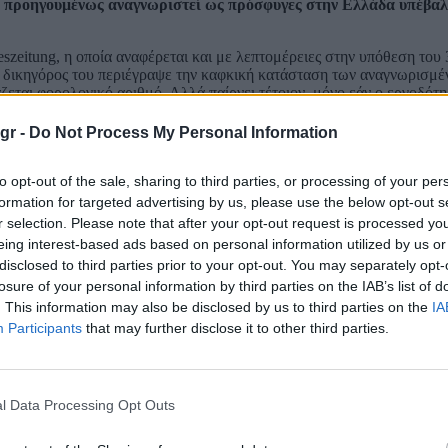
αν προηγουμένως αναγνωριστεί ως πρόσφυγες στην Ελλάδα υπέβαλ
geszeitung, η οποία αναφέρεται και με λεπτομέρειες στην υπόθεση του
ο δικηγόρος του περιέγραψε την καφκική κατάσταση των αναγνωρισμ
εται φορολογικό αριθμό. Αλλά παίρνει τέτοιον, μόνο εάν ο εργοδότη
ι ένας τοίχος, είπε αγανακτισμένη η συνάδελφός του. Η Ελλάδα ξεκίνη
gr -
Do Not Process My Personal Information
σει εκτός Ελλάδας για περισσότερα από δύο χρόνια»
, δήλωσε στην
ώς ζει στη
Γερμανία
από το 2019. Η εφημερίδα σημειώνει ότι οι δικη
to opt-out of the sale, sharing to third parties, or processing of your per
ν απόφαση ως ακατανόητη και θέλει να συνεχίσει να καταγράφει τη
formation for targeted advertising by us, please use the below opt-out s
Refugee Support Aegean θέλουν να συνεχίσουν να τεκμηριώνουν την
r selection. Please note that after your opt-out request is processed y
γωγές».
eing interest-based ads based on personal information utilized by us or
disclosed to third parties prior to your opt-out. You may separately opt-
losure of your personal information by third parties on the IAB’s list of
. This information may also be disclosed by us to third parties on the
IA
Participants
that may further disclose it to other third parties.
l Data Processing Opt Outs