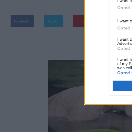
I want t
Opted 
I want t
Facebook
Twitter
Pinterest
WhatsApp
Opted 
I want 
Advertis
Opted 
I want t
of my P
was col
Opted 