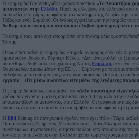
Η εφημερίδα Die Welt γράφει χαρακτηριστικά:
«Το Δικαστήριο χαρ
μεταναστών στην
Ελλάδα
.
Παρά τις ελλείψεις στο ελληνικό σύστη
δυσκολίες στη χώρα, αποφάσισε το δικαστήριο της Λειψίας την Τετά
Γάζας και ενός Σομαλού. Οι άνδρες εγκατέλειψαν την πατρίδα τους
διεθνής προσφυγική προστασία και έλαβαν προσωρινή άδεια πα
Το αίτημά τους αυτό είχε απορριφθεί από την αρμόδια ομοσπονδιακή
Έσσης.
Όπως επισημαίνει η εφημερίδα, «σημείο αναφοράς είναι εάν οι μετ
προεδρεύων δικαστής Ρόμπερτ Κέλερ. «Δεν είναι πολλά, το ξέρουμε
οι συνθήκες διαβίωσης στη χώρα της Νότιας
Ευρώπης
δεν είναι τέ
Θεμελιωδών Δικαιωμάτων της ΕΕ (…) Σύμφωνα με τους ομοσπονδιακ
παλέψουν μέσα από μια ζούγκλα γραφειοκρατίας. Ωστόσο, είναι δυ
εργασία – είτε μέσω συσσιτίων είτε μέσω της λεγόμενης παραοι
Η εφημερίδα πάντως επισημαίνει ότι
«άλλα δικαστήρια είχαν αξιο
χρόνια δεν γίνονται μαζικές απελάσεις από τη Γερμανία στην Ελλάδ
αντιμετωπίζουν οι μετανάστες στην Ελλάδα. Οι γραφειοκρατικές δ
δικαστές έκριναν ότι αυτό δεν είναι πρόβλημα που αφορά τη Γερμανί
H
Bild
Zeitung σε πανηγυρικό σχεδόν τόνο έχει τίτλο «Τώρα μαζικ
Ομοσπονδιακής Υπηρεσίας Μετανάστευσης, Χανς-Έκχαρντ Ζόμμερ:
συνέπεια, ως μη αποδεκτές, αιτήσεις ασύλου από άτομα αυτής της ο
τον κόπο, οι απελάσεις στην Ελλάδα πρέπει τώρα να πραγματοποιη