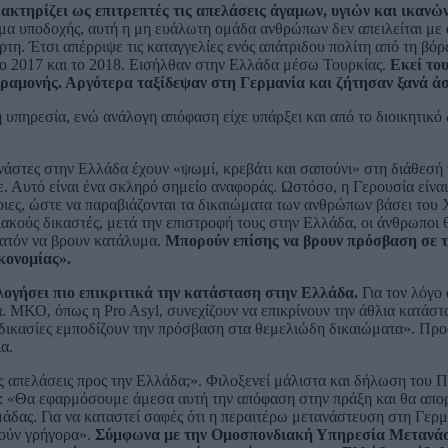
ακτηρίζει ως επιτρεπτές τις απελάσεις άγαμων, υγιών και ικανώ
μα υποδοχής, αυτή η μη ευάλωτη ομάδα ανθρώπων δεν απειλείται με 
ρτη. Έτσι απέρριψε τις καταγγελίες ενός απάτριδου πολίτη από τη βόρ
 το 2017 και το 2018. Εισήλθαν στην Ελλάδα μέσω Τουρκίας.
Εκεί το
ραμονής. Αργότερα ταξίδεψαν στη Γερμανία και ζήτησαν ξανά ά
 υπηρεσία, ενώ ανάλογη απόφαση είχε υπάρξει και από το διοικητικό 
ανάστες στην Ελλάδα έχουν «ψωμί, κρεβάτι και σαπούνι» στη διάθεσή
. Αυτό είναι ένα σκληρό σημείο αναφοράς. Ωστόσο, η Γερουσία είναι
τοιες, ώστε να παραβιάζονται τα δικαιώματα των ανθρώπων βάσει του
ούς δικαστές, μετά την επιστροφή τους στην Ελλάδα, οι άνθρωποι 
νατόν να βρουν κατάλυμα.
Μπορούν επίσης να βρουν πρόσβαση σε 
κονομίας».
λογήσει πιο επικριτικά την κατάσταση στην Ελλάδα.
Για τον λόγο 
α. ΜΚΟ, όπως η Pro Asyl, συνεχίζουν να επικρίνουν την άθλια κατάσ
ιαδικασίες εμποδίζουν την πρόσβαση στα θεμελιώδη δικαιώματα». Πρ
α.
ές απελάσεις προς την Ελλάδα;». Φιλοξενεί μάλιστα και δήλωση του 
 «Θα εφαρμόσουμε άμεσα αυτή την απόφαση στην πράξη και θα απο
μάδας. Για να καταστεί σαφές ότι η περαιτέρω μετανάστευση στη Γερμα
θούν γρήγορα».
Σύμφωνα με την Ομοσπονδιακή Υπηρεσία Μετανάσ