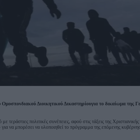
 Ομοσπονδιακού Διοικητικού Δικαστηρίουγια το δικαίωμα της Γ
 με τεράστιες πολιτικές συνέπειες, αφού στις τάξεις της Χριστιανική
 για να μπορέσει να υλοποιηθεί το πρόγραμμα της επόμενης κυβέρνη