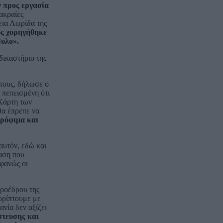
ν προς εργασία
ακραίες
εια Λωρίδα της
υς χορηγήθηκε
συλο».
δικαστήριο της
 τους, δήλωσε ο
 πεπεισμένη ότι
 Χάρτη των
θα έπρεπε να
τρόφιμα και
αυτόν, εδώ και
ταση που
οφανώς οι
Προέδρου της
ρρίπτουμε με
νία δεν αξίζει
τευσης και