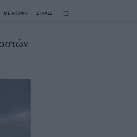
ΜΕ ΆΠΟΨΗ
ΣΤΉΛΕΣ
ναστών