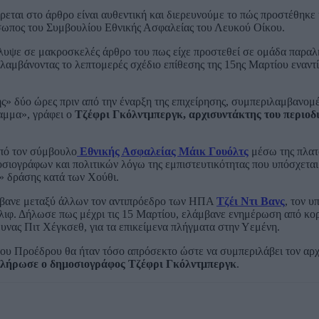
εται στο άρθρο είναι αυθεντική και διερευνούμε το πώς προστέθηκε
σωπος του Συμβουλίου Εθνικής Ασφαλείας του Λευκού Οίκου.
υψε σε μακροσκελές άρθρο του πως είχε προστεθεί σε ομάδα παρα
αμβάνοντας το λεπτομερές σχέδιο επίθεσης της 15ης Μαρτίου εναντ
ς» δύο ώρες πριν από την έναρξη της επιχείρησης, συμπεριλαμβανομ
ραμμα», γράφει ο
Τζέφρι Γκόλντμπεργκ, αρχισυντάκτης του περιοδ
από τον σύμβουλο
Εθνικής Ασφαλείας Μάικ Γουόλτς
μέσω της πλα
οσιογράφων και πολιτικών λόγω της εμπιστευτικότητας που υπόσχεται
» δράσης κατά των Χούθι.
άμβανε μεταξύ άλλων τον αντιπρόεδρο των ΗΠΑ
Τζέι Ντι Βανς
, τον υ
λιφ. Δήλωσε πως μέχρι τις 15 Μαρτίου, ελάμβανε ενημέρωση από κο
υνας Πιτ Χέγκσεθ, για τα επικείμενα πλήγματα στην Υεμένη.
ου Προέδρου θα ήταν τόσο απρόσεκτο ώστε να συμπεριλάβει τον αρχ
λήρωσε ο δημοσιογράφος Τζέφρι Γκόλντμπεργκ
.