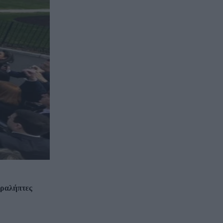
αραλήπτες