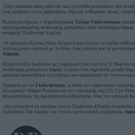
«Στην παρούσα φάση φαίνεται πως η αλυσίδα μηνυμάτων που αναφέρ
ένας αριθμός» στους παραλήπτες, δήλωσε ο Μπράιαν Χιουζ, εκπρό
Νωρίτερα σήμερα, ο δημοσιογράφος
Τζέφρι Γκόλντμπεργκ
αποκάλ
κρυπτογραφημένης ανταλλαγής μηνυμάτων στην πλατφόρμα Signal, λ
ανταρτών Χούθι στην Υεμένη.
«Ο υπουργός Άμυνας Πίτερ Χέγκσεθ μου έστειλε το σχέδιο επίθεση
λεπτομερειών «σχετικά με τα όπλα, τους στόχους και το χρονοδιάγ
Atlantic.
Εξηγεί ότι όλα ξεκίνησαν με ενημέρωση που είχε στις 11 Μαρτίου 
ανταλλαγής μηνυμάτων Signal, η οποία είναι δημοφιλής μεταξύ δημ
αργότερα ακολούθησε ένα μήνυμα που αναφερόταν σε «συντονισμό
Σύμφωνα με τον
Γκόλντμπεργκ
, η λίστα των παραληπτών περιελ
Εξωτερικών Μάρκο Ρούμπιο και τον επικεφαλής της CIA Τζον Ράτκ
αξιωματούχους της αμερικανικής κυβέρνησης, όπως τον υπουργό Άμ
«Δεν μπορούσα να πιστέψω πως το Συμβούλιο Εθνικής Ασφαλείας τ
περιοδικού The Atlantic» σε τέτοιες εμπιστευτικές συζητήσεις,
συμπ