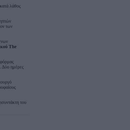
 κατά λάθος
ληπτών
ίον των
ένων
ικού The
τφόρμας
. Δύο ημέρες
πουργό
ρυφαίους
ισυντάκτη του