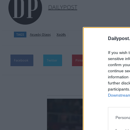
DAILYPOST
TAGS
Λευκός Οίκος
Χούθι
Dailypost.
If you wish 
sensitive in
Facebook
Twitter
Pinterest
WhatsApp
confirm you
continue se
information 
further disc
participants
Downstream 
Persona