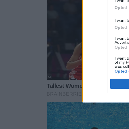
I want t
Opted 
I want t
Opted 
I want 
Advertis
Opted 
I want t
of my P
was col
Opted 