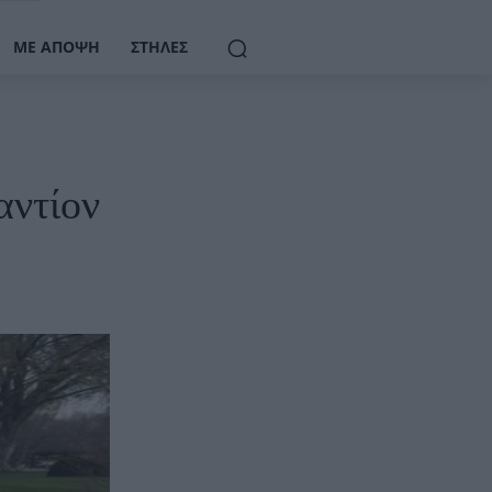
ΜΕ ΆΠΟΨΗ
ΣΤΉΛΕΣ
αντίον