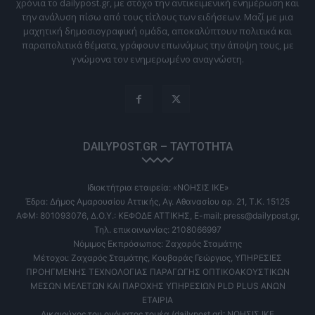
χρόνια το dailypost.gr, με στόχο την αντικειμενική ενημέρωση και
την ανάλυση πίσω από τους τίτλους των ειδήσεων. Μαζί με μια
μαχητική δημοσιογραφική ομάδα, αποκαλύπτουν πολιτικά και
παραπολιτικά θέματα, γράφουν επωνύμως την άποψη τους, με
γνώμονα τον ενημερωμένο αναγνώστη.
DAILYPOST.GR – ΤΑΥΤΌΤΗΤΑ
Ιδιοκτήτρια εταιρεία: «ΝΟΗΣΙΣ ΙΚΕ»
Έδρα: Δήμος Αμαρουσίου Αττικής, Αγ. Αθανασίου αρ. 21, Τ.Κ. 15125
ΑΦΜ: 801093076, Δ.Ο.Υ.: ΚΕΦΟΔΕ ΑΤΤΙΚΗΣ, E-mail: press@dailypost.gr,
Τηλ. επικοινωνίας: 2108066997
Νόμιμος Εκπρόσωπος: Ζαχαρός Σταμάτης
Μέτοχοι: Ζαχαρός Σταμάτης, Κουβαράς Γεώργιος, ΥΠΗΡΕΣΙΕΣ
ΠΡΟΗΓΜΕΝΗΣ ΤΕΧΝΟΛΟΓΙΑΣ ΠΑΡΑΓΩΓΗΣ ΟΠΤΙΚΟΑΚΟΥΣΤΙΚΩΝ
ΜΕΣΩΝ ΜΕΛΕΤΩΝ ΚΑΙ ΠΑΡΟΧΗΣ ΥΠΗΡΕΣΙΩΝ PLD PLUS ΑΝΩΝ
ΕΤΑΙΡΙΑ
Δικαιούχος του ονόματος τομέα (dailypost.gr): ΝΟΗΣΙΣ ΙΚΕ