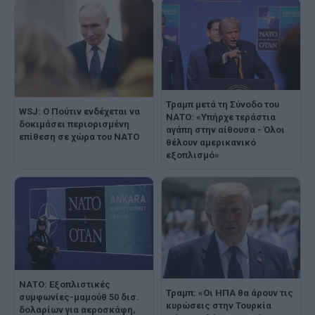
Τραμπ μετά τη Σύνοδο του
WSJ: Ο Πούτιν ενδέχεται να
ΝΑΤΟ: «Υπήρχε τεράστια
δοκιμάσει περιορισμένη
αγάπη στην αίθουσα - Όλοι
επίθεση σε χώρα του ΝΑΤΟ
θέλουν αμερικανικό
εξοπλισμό»
ΝΑΤΟ: Εξοπλιστικές
Τραμπ: «Οι ΗΠΑ θα άρουν τις
συμφωνίες-μαμούθ 50 δισ.
κυρώσεις στην Τουρκία
δολαρίων για αεροσκάφη,