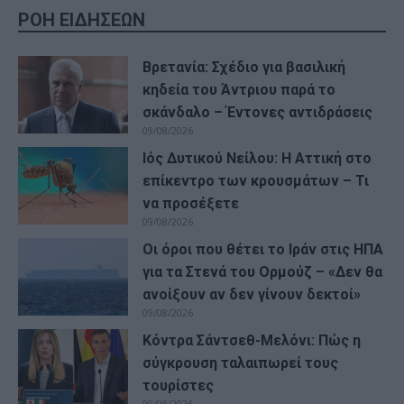
ΡΟΗ ΕΙΔΗΣΕΩΝ
Βρετανία: Σχέδιο για βασιλική
κηδεία του Άντριου παρά το
σκάνδαλο – Έντονες αντιδράσεις
09/08/2026
Ιός Δυτικού Νείλου: Η Αττική στο
επίκεντρο των κρουσμάτων – Τι
να προσέξετε
09/08/2026
Οι όροι που θέτει το Ιράν στις ΗΠΑ
για τα Στενά του Ορμούζ – «Δεν θα
ανοίξουν αν δεν γίνουν δεκτοί»
09/08/2026
Κόντρα Σάντσεθ-Μελόνι: Πώς η
σύγκρουση ταλαιπωρεί τους
τουρίστες
09/08/2026