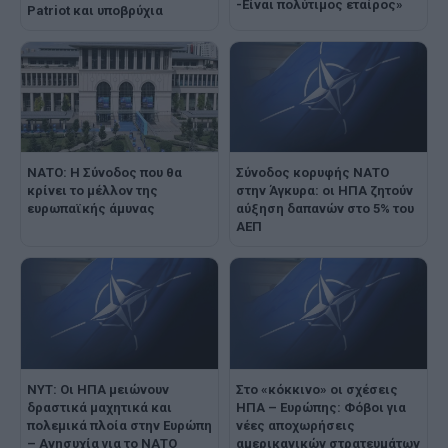
-Είναι πολύτιμος εταίρος»
Patriot και υποβρύχια
ΝΑΤΟ: Η Σύνοδος που θα
Σύνοδος κορυφής ΝΑΤΟ
κρίνει το μέλλον της
στην Άγκυρα: οι ΗΠΑ ζητούν
ευρωπαϊκής άμυνας
αύξηση δαπανών στο 5% του
ΑΕΠ
NYT: Οι ΗΠΑ μειώνουν
Στο «κόκκινο» οι σχέσεις
δραστικά μαχητικά και
ΗΠΑ – Ευρώπης: Φόβοι για
πολεμικά πλοία στην Ευρώπη
νέες αποχωρήσεις
– Ανησυχία για το ΝΑΤΟ
αμερικανικών στρατευμάτων