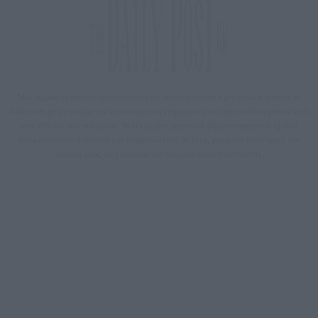
Μία ομάδα έμπειρων δημοσιογράφων δημιούργησαν πριν μερικά χρόνια το
dailypost.gr, με στόχο την αντικειμενική ενημέρωση και την ανάλυση πίσω από
τους τίτλους των ειδήσεων. Μαζί με μια μαχητική δημοσιογραφική ομάδα,
αποκαλύπτουν πολιτικά και παραπολιτικά θέματα, γράφουν επωνύμως την
άποψη τους, με γνώμονα τον ενημερωμένο αναγνώστη.
DAILYPOST.GR – ΤΑΥΤΌΤΗΤΑ
Ιδιοκτήτρια εταιρεία: «ΝΟΗΣΙΣ ΙΚΕ»
Έδρα: Δήμος Αμαρουσίου Αττικής, Αγ. Αθανασίου αρ. 21, Τ.Κ. 15125
ΑΦΜ: 801093076, Δ.Ο.Υ.: ΚΕΦΟΔΕ ΑΤΤΙΚΗΣ, E-mail: press@dailypost.gr, Τηλ.
επικοινωνίας: 2108066997