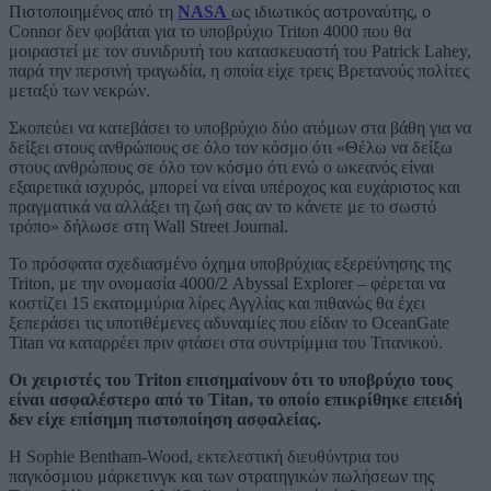
Πιστοποιημένος από τη
NASA
ως ιδιωτικός αστροναύτης, ο
Connor δεν φοβάται για το υποβρύχιο Triton 4000 που θα
μοιραστεί με τον συνιδρυτή του κατασκευαστή του Patrick Lahey,
παρά την περσινή τραγωδία, η οποία είχε τρεις Βρετανούς πολίτες
μεταξύ των νεκρών.
Σκοπεύει να κατεβάσει το υποβρύχιο δύο ατόμων στα βάθη για να
δείξει στους ανθρώπους σε όλο τον κόσμο ότι «Θέλω να δείξω
στους ανθρώπους σε όλο τον κόσμο ότι ενώ ο ωκεανός είναι
εξαιρετικά ισχυρός, μπορεί να είναι υπέροχος και ευχάριστος και
πραγματικά να αλλάξει τη ζωή σας αν το κάνετε με το σωστό
τρόπο» δήλωσε στη Wall Street Journal.
Το πρόσφατα σχεδιασμένο όχημα υποβρύχιας εξερεύνησης της
Triton, με την ονομασία 4000/2 Abyssal Explorer – φέρεται να
κοστίζει 15 εκατομμύρια λίρες Αγγλίας και πιθανώς θα έχει
ξεπεράσει τις υποτιθέμενες αδυναμίες που είδαν το OceanGate
Titan να καταρρέει πριν φτάσει στα συντρίμμια του Τιτανικού.
Οι χειριστές του Triton επισημαίνουν ότι το υποβρύχιο τους
είναι ασφαλέστερο από το Titan, το οποίο επικρίθηκε επειδή
δεν είχε επίσημη πιστοποίηση ασφαλείας.
Η Sophie Bentham-Wood, εκτελεστική διευθύντρια του
παγκόσμιου μάρκετινγκ και των στρατηγικών πωλήσεων της