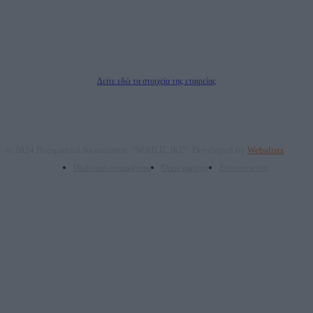
Νόμιμος Εκπρόσωπος: Ζαχαρός Σταμάτης
Μέτοχοι: Ζαχαρός Σταμάτης, Κουβαράς Γεώργιος, ΥΠΗΡΕΣΙΕΣ ΠΡΟΗΓΜΕΝΗΣ
ΤΕΧΝΟΛΟΓΙΑΣ ΠΑΡΑΓΩΓΗΣ ΟΠΤΙΚΟΑΚΟΥΣΤΙΚΩΝ ΜΕΣΩΝ ΜΕΛΕΤΩΝ ΚΑΙ
ΠΑΡΟΧΗΣ ΥΠΗΡΕΣΙΩΝ PLD PLUS ΑΝΩΝ ΕΤΑΙΡΙΑ
Δικαιούχος του ονόματος τομέα (dailypost.gr): ΝΟΗΣΙΣ ΙΚΕ
Διευθυντής/Διαχειριστής: Ζαχαρός Σταμάτης
Διευθυντής Σύνταξης: Ρενάτο Λέκκα
Δείτε εδώ τα στοιχεία της εταιρείας
© 2024 Πνευματικά δικαιώματα: "ΝΟΗΣΙΣ ΙΚΕ". Developed by
Webalists
Πολιτική απορρήτου
Όροι χρήσης
Επικοινωνία