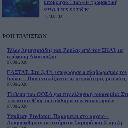
υποβρύχιο Titan – Η τρομακτική
στιγμή της έκρηξης
12/02/2025
ΡΟΗ ΕΙΔΗΣΕΩΝ
Τέλος Δημητριάδης και Ζούλας από τον ΣΚΑΙ, με
απόφαση Αλαφούζου
07/08/2026
ΕΛΣΤΑΤ: Στο 3,4% υποχώρησε ο πληθωρισμός τον
Ιούλιο – Πού εντοπίζονται οι μεγαλύτερες μειώσεις
07/08/2026
Έκθεση του ΟΟΣΑ για την ελληνική οικονομία: Στ
τελευταία θέση το εισόδημα των νοικοκυριών
07/08/2026
Υπόθεση Predator: Παραμένει στο αρχείο –
Απορρίφθηκαν τα αιτήματα Σαμαρά και Σπίρτζη