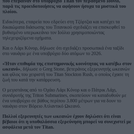
που επέβαιναν στο υποβρύχιο Titan τον περασμένο Ιούνιο,
παρά τις προειδοποιήσεις να αφήσουν ήσυχα τα μυστικά του
πλοίου.
Ειδικότερα, εταιρεία που εδρεύει στη Τζόρτζια και κατέχει τα
δικαιώματα διάσωσης του Τιτανικού σχεδιάζει να επισκεφθεί το
βυθισμένο υπερωκεάνιο τον Ιούλιο χρησιμοποιώντας
τηλεχειριζόμενα οχήματα.
Και ο Λάρι Κόνορ, δήλωσε ότι σχεδιάζει προσωπικά ένα ταξίδι
στο ναυάγιο με ένα υποβρύχιο δύο ατόμων το 2026.
«Ήταν επιθυμία της επιστημονικής κοινότητας να κατέβω στον
ωκεανό»
, δήλωσε ο Greg Stone, βετεράνος εξερευνητής ωκεανών
και φίλος του χειριστή του Titan Stockton Rush, ο οποίος έχασε τη
ζωή του κατά την κατάρρευση.
Ο μεγιστάνας από το Οχάιο Λάρι Κόνορ και ο Πάτρικ Λάχι,
συνιδρυτής της Triton Submarines, σκοπεύουν να καταδυθούν με
ένα υποβρύχιο σε βάθος περίπου 3.800 μέτρων για να δουν το
ναυάγιο στον Βόρειο Ατλαντικό Ωκεανό.
Πολλοί εξερευνητές των ωκεανών έχουν δηλώσει ότι είναι
βέβαιοι ότι η υποθαλάσσια εξερεύνηση μπορεί να συνεχιστεί με
ασφάλεια μετά τον Titan.