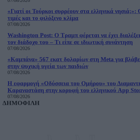
07/08/2026
«Γιατί οι Τούρκοι συρρέουν στα ελληνικά νησιά;»: 
τιμές και το φιλόξενο κλίμα
07/08/2026
Washington Post: Ο Τραμπ φέρεται να έχει διαλέξε
τον διάδοχο του – Τι είπε σε ιδιωτική συνάντηση
07/08/2026
«Καμπάνα» 567 εκατ δολαρίων στη Meta για βλάβε
στην ψυχική υγεία των παιδιών
07/08/2026
Η εφαρμογή «Οδύσσεια του Ομήρου» του Διαμαντ
Καραναστάση στην κορυφή του ελληνικού App Sto
07/08/2026
ΔΗΜΟΦΙΛΗ