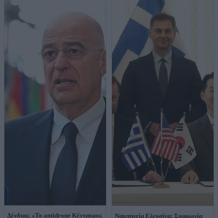
Δένδιας: «Το antidrone Κένταυρος
Ναυπηγεία Ελευσίνα: Συμφωνία