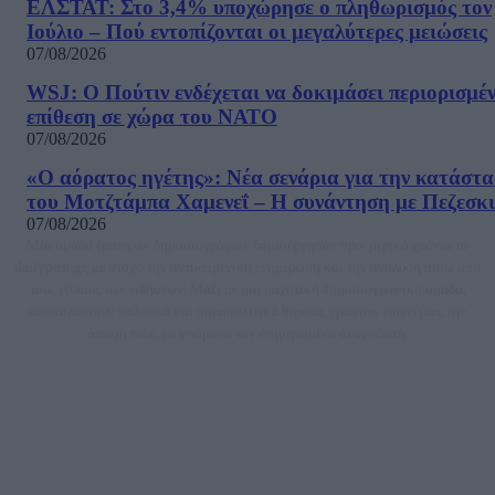
ΕΛΣΤΑΤ: Στο 3,4% υποχώρησε ο πληθωρισμός τον
Ιούλιο – Πού εντοπίζονται οι μεγαλύτερες μειώσεις
07/08/2026
WSJ: Ο Πούτιν ενδέχεται να δοκιμάσει περιορισμέ
επίθεση σε χώρα του ΝΑΤΟ
07/08/2026
«Ο αόρατος ηγέτης»: Νέα σενάρια για την κατάστ
του Μοτζτάμπα Χαμενεΐ – Η συνάντηση με Πεζεσκ
07/08/2026
Μία ομάδα έμπειρων δημοσιογράφων δημιούργησαν πριν μερικά χρόνια το
dailypost.gr, με στόχο την αντικειμενική ενημέρωση και την ανάλυση πίσω από
τους τίτλους των ειδήσεων. Μαζί με μια μαχητική δημοσιογραφική ομάδα,
αποκαλύπτουν πολιτικά και παραπολιτικά θέματα, γράφουν επωνύμως την
άποψη τους, με γνώμονα τον ενημερωμένο αναγνώστη.
DAILYPOST.GR – ΤΑΥΤΌΤΗΤΑ