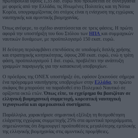
πρωτοβουλία ύψους 1,35 δισ. ευρώ που προωθείται σε συνεργασία
με φορείς από την Ελλάδα, τις Ηνωμένες Πολιτείες και τη Νότια
Κορέα, υπογραμμίζοντας ότι στόχος είναι η ενίσχυση της εγχώριας
ναυπηγικής και αμυντικής βιομηχανίας.
Όπως ανέφερε, το σχέδιο αναπτύσσεται σε τρεις φάσεις. Η πρώτη
αφορά την υποστήριξη του 6ου Στόλου των
ΗΠΑ
και συμμαχικών
ναυτικών δυνάμεων, με προϋπολογισμό 150 εκατ. ευρώ.
Η δεύτερη περιλαμβάνει επενδύσεις σε υποδομές διπλής χρήσης
και στρατηγικής κινητικότητας, ύψους 200 εκατ. ευρώ, ενώ η τρίτη
φάση, προϋπολογισμού 1 δισ. ευρώ, προβλέπει την ανάπτυξη
γραμμών παραγωγής για την κατασκευή υποβρυχίων.
Ο πρόεδρος της ONEX υποστήριξε ότι, εφόσον ξεκινούσε σήμερα
ένα πρόγραμμα ναυπήγησης υποβρυχίων στην
Ελλάδα
, το πρώτο
σκάφος θα μπορούσε να παραδοθεί στο Πολεμικό Ναυτικό σε
ορίζοντα οκτώ ετών.
Όπως είπε, το εγχείρημα θα βασιζόταν σε
ελληνική βιομηχανική συμμετοχή, κορεατική ναυπηγική
τεχνογνωσία και αμερικανικά συστήματα.
Παράλληλα, χαρακτήρισε σημαντική εξέλιξη τη θεσμοθέτηση
ελάχιστης εγχώριας συμμετοχής 25% στα αμυντικά προγράμματα,
σημειώνοντας ότι δημιουργεί προϋποθέσεις μεγαλύτερης εμπλοκής
της ελληνικής βιομηχανίας στις αμυντικές προμήθειες.