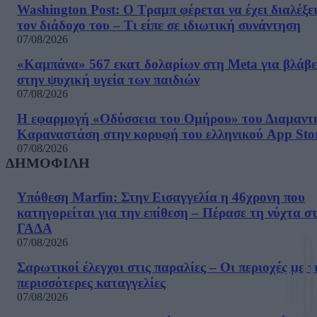
Washington Post: Ο Τραμπ φέρεται να έχει διαλέξε
τον διάδοχο του – Τι είπε σε ιδιωτική συνάντηση
07/08/2026
«Καμπάνα» 567 εκατ δολαρίων στη Meta για βλάβε
στην ψυχική υγεία των παιδιών
07/08/2026
Η εφαρμογή «Οδύσσεια του Ομήρου» του Διαμαντ
Καραναστάση στην κορυφή του ελληνικού App Sto
07/08/2026
ΔΗΜΟΦΙΛΗ
Υπόθεση Marfin: Στην Εισαγγελία η 46χρονη που
κατηγορείται για την επίθεση – Πέρασε τη νύχτα σ
ΓΑΔΑ
07/08/2026
Σαρωτικοί έλεγχοι στις παραλίες – Οι περιοχές με τ
περισσότερες καταγγελίες
07/08/2026