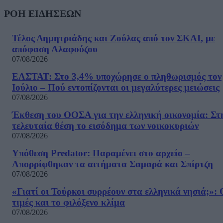
ΡΟΗ ΕΙΔΗΣΕΩΝ
Τέλος Δημητριάδης και Ζούλας από τον ΣΚΑΙ, με
απόφαση Αλαφούζου
07/08/2026
ΕΛΣΤΑΤ: Στο 3,4% υποχώρησε ο πληθωρισμός τον
Ιούλιο – Πού εντοπίζονται οι μεγαλύτερες μειώσεις
07/08/2026
Έκθεση του ΟΟΣΑ για την ελληνική οικονομία: Στ
τελευταία θέση το εισόδημα των νοικοκυριών
07/08/2026
Υπόθεση Predator: Παραμένει στο αρχείο –
Απορρίφθηκαν τα αιτήματα Σαμαρά και Σπίρτζη
07/08/2026
«Γιατί οι Τούρκοι συρρέουν στα ελληνικά νησιά;»: 
τιμές και το φιλόξενο κλίμα
07/08/2026