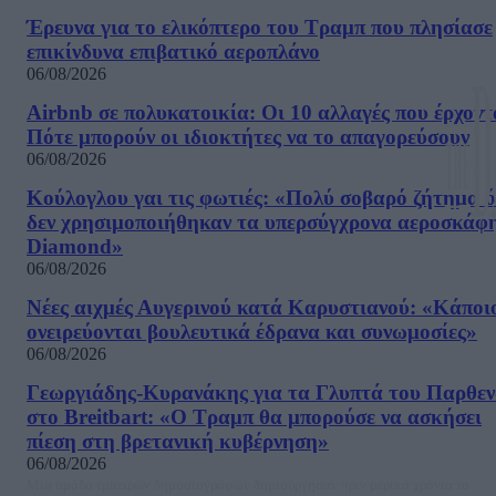
Έρευνα για το ελικόπτερο του Τραμπ που πλησίασε
επικίνδυνα επιβατικό αεροπλάνο
06/08/2026
Airbnb σε πολυκατοικία: Οι 10 αλλαγές που έρχοντ
Πότε μπορούν οι ιδιοκτήτες να το απαγορεύσουν
06/08/2026
Κούλογλου γαι τις φωτιές: «Πολύ σοβαρό ζήτημα ό
δεν χρησιμοποιήθηκαν τα υπερσύγχρονα αεροσκάφ
Diamond»
06/08/2026
Νέες αιχμές Αυγερινού κατά Καρυστιανού: «Kάποι
ονειρεύονται βουλευτικά έδρανα και συνωμοσίες»
06/08/2026
Γεωργιάδης-Κυρανάκης για τα Γλυπτά του Παρθε
στο Breitbart: «Ο Τραμπ θα μπορούσε να ασκήσει
πίεση στη βρετανική κυβέρνηση»
06/08/2026
Μία ομάδα έμπειρων δημοσιογράφων δημιούργησαν πριν μερικά χρόνια το