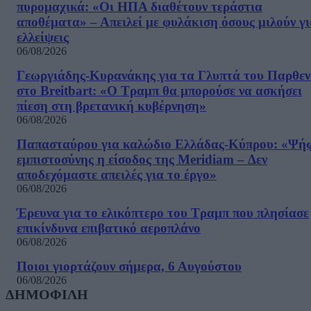
πυρομαχικά: «Οι ΗΠΑ διαθέτουν τεράστια
αποθέματα» – Απειλεί με φυλάκιση όσους μιλούν γ
ελλείψεις
06/08/2026
Γεωργιάδης-Κυρανάκης για τα Γλυπτά του Παρθε
στο Breitbart: «Ο Τραμπ θα μπορούσε να ασκήσει
πίεση στη βρετανική κυβέρνηση»
06/08/2026
Παπασταύρου για καλώδιο Ελλάδας-Κύπρου: «Ψή
εμπιστοσύνης η είσοδος της Meridiam – Δεν
αποδεχόμαστε απειλές για το έργο»
06/08/2026
Έρευνα για το ελικόπτερο του Τραμπ που πλησίασε
επικίνδυνα επιβατικό αεροπλάνο
06/08/2026
Ποιοι γιορτάζουν σήμερα, 6 Αυγούστου
06/08/2026
ΔΗΜΟΦΙΛΗ