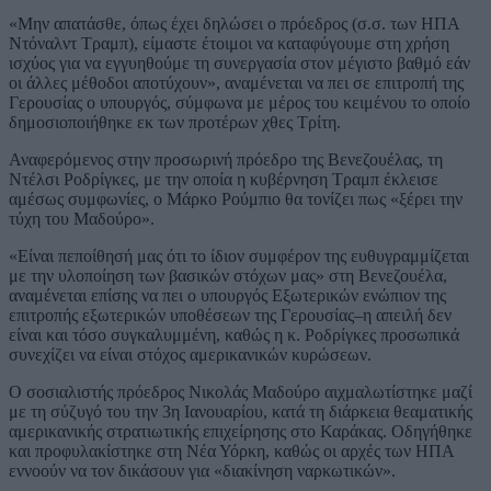
«Μην απατάσθε, όπως έχει δηλώσει ο πρόεδρος (σ.σ. των ΗΠΑ
Ντόναλντ Τραμπ), είμαστε έτοιμοι να καταφύγουμε στη χρήση
ισχύος για να εγγυηθούμε τη συνεργασία στον μέγιστο βαθμό εάν
οι άλλες μέθοδοι αποτύχουν», αναμένεται να πει σε επιτροπή της
Γερουσίας ο υπουργός, σύμφωνα με μέρος του κειμένου το οποίο
δημοσιοποιήθηκε εκ των προτέρων χθες Τρίτη.
Αναφερόμενος στην προσωρινή πρόεδρο της Βενεζουέλας, τη
Ντέλσι Ροδρίγκες, με την οποία η κυβέρνηση Τραμπ έκλεισε
αμέσως συμφωνίες, ο Μάρκο Ρούμπιο θα τονίζει πως «ξέρει την
τύχη του Μαδούρο».
«Είναι πεποίθησή μας ότι το ίδιον συμφέρον της ευθυγραμμίζεται
με την υλοποίηση των βασικών στόχων μας» στη Βενεζουέλα,
αναμένεται επίσης να πει ο υπουργός Εξωτερικών ενώπιον της
επιτροπής εξωτερικών υποθέσεων της Γερουσίας–η απειλή δεν
είναι και τόσο συγκαλυμμένη, καθώς η κ. Ροδρίγκες προσωπικά
συνεχίζει να είναι στόχος αμερικανικών κυρώσεων.
Ο σοσιαλιστής πρόεδρος Νικολάς Μαδούρο αιχμαλωτίστηκε μαζί
με τη σύζυγό του την 3η Ιανουαρίου, κατά τη διάρκεια θεαματικής
αμερικανικής στρατιωτικής επιχείρησης στο Καράκας. Οδηγήθηκε
και προφυλακίστηκε στη Νέα Υόρκη, καθώς οι αρχές των ΗΠΑ
εννοούν να τον δικάσουν για «διακίνηση ναρκωτικών».