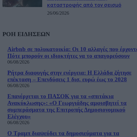
καταστροφής από τον σεισμό
26/06/2026
ΡΟΗ ΕΙΔΗΣΕΩΝ
Airbnb σε πολυκατοικία: Οι 10 αλλαγές που έρχοντ
Πότε μπορούν οι ιδιοκτήτες να το απαγορεύσουν
06/08/2026
Ρήτρα διαφυγής στην ενέργεια: Η Ελλάδα ζήτησε
επέκταση – Επενδύσεις 1 δισ. ευρώ έως το 2028
06/08/2026
Επανέρχεται το ΠΑΣΟΚ για τα «σπιτάκια
Ανακύκλωσης»: «Ο Γεωργιάδης αμφισβητεί τα
συμπεράσματα της Επιτροπής Δημοσιονομικού
Ελέγχου»
06/08/2026
Ο Τραμπ διαψεύδει τα δημοσιεύματα για τα