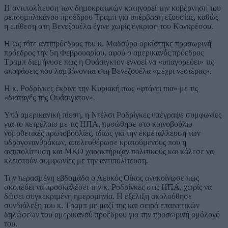
Η αντιπολίτευση των δημοκρατικών κατηγορεί την κυβέρνηση του
ρεπουμπλικάνου προέδρου Τραμπ για υπέρβαση εξουσίας, καθώς
η επίθεση στη Βενεζουέλα έγινε χωρίς έγκριση του Κογκρέσου.
Η ως τότε αντιπρόεδρος του κ. Μαδούρο ορκίστηκε προσωρινή
πρόεδρος την 5η Φεβρουαρίου, αφού ο αμερικανός πρόεδρος
Τραμπ διεμήνυσε πως η Ουάσιγκτον εννοεί να «υπαγορεύει» τις
αποφάσεις που λαμβάνονται στη Βενεζουέλα «μέχρι νεοτέρας».
Η κ. Ροδρίγκες έκρινε την Κυριακή πως «φτάνει πια» με τις
«διαταγές της Ουάσιγκτον».
Υπό αμερικανική πίεση, η Ντέλσι Ροδρίγκες υπέγραψε συμφωνίες
για το πετρέλαιο με τις ΗΠΑ, προώθησε στο κοινοβούλιο
νομοθετικές πρωτοβουλίες, ιδίως για την εκμετάλλευση των
υδρογονανθράκων, απελευθέρωσε κρατούμενους που η
αντιπολίτευση και ΜΚΟ χαρακτήριζαν πολιτικούς και κάλεσε να
κλειστούν συμφωνίες με την αντιπολίτευση.
Την περασμένη εβδομάδα ο Λευκός Οίκος ανακοίνωσε πως
σκοπεύει να προσκαλέσει την κ. Ροδρίγκες στις ΗΠΑ, χωρίς να
δώσει συγκεκριμένη ημερομηνία. Η εξέλιξη ακολούθησε
συνδιάλεξη του κ. Τραμπ με μαζί της και σειρά επαινετικών
δηλώσεων του αμερικανού προέδρου για την προσωρινή ομόλογό
του.