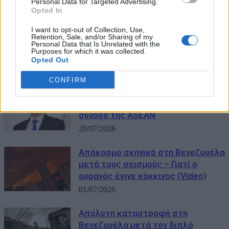
Personal Data for Targeted Advertising.
Opted In
I want to opt-out of Collection, Use,
Retention, Sale, and/or Sharing of my
Personal Data that Is Unrelated with the
Purposes for which it was collected.
Opted Out
ΜΠΟΡΕΙ ΝΑ ΣΑΣ ΕΝΔΙΑΦΕΡΕΙ
CONFIRM
Ο Ρούμπιο ανοιχτός σε συνάντηση
με Λαβρόφ και Ουάνγκ Γι στη
σύνοδο της ASEAN
20/07/2026
Απόκοσμο σκηνικό στη Βενεζουέλα
μετά τους σεισμούς – Γιατί ο
ουρανός έγινε κόκκινος (Video)
01/07/2026
Απόλυτη καταστροφή στη
Βενεζουέλα μετά τον διπλό