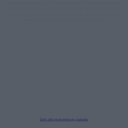
dailypost.gr, με στόχο την αντικειμενική ενημέρωση και την ανάλυση πίσω από
τους τίτλους των ειδήσεων. Μαζί με μια μαχητική δημοσιογραφική ομάδα,
αποκαλύπτουν πολιτικά και παραπολιτικά θέματα, γράφουν επωνύμως την
άποψη τους, με γνώμονα τον ενημερωμένο αναγνώστη.
DAILYPOST.GR – ΤΑΥΤΌΤΗΤΑ
Ιδιοκτήτρια εταιρεία: «ΝΟΗΣΙΣ ΙΚΕ»
Έδρα: Δήμος Αμαρουσίου Αττικής, Αγ. Αθανασίου αρ. 21, Τ.Κ. 15125
ΑΦΜ: 801093076, Δ.Ο.Υ.: ΚΕΦΟΔΕ ΑΤΤΙΚΗΣ, E-mail: press@dailypost.gr, Τηλ.
επικοινωνίας: 2108066997
Νόμιμος Εκπρόσωπος: Ζαχαρός Σταμάτης
Μέτοχοι: Ζαχαρός Σταμάτης, Κουβαράς Γεώργιος, ΥΠΗΡΕΣΙΕΣ ΠΡΟΗΓΜΕΝΗΣ
ΤΕΧΝΟΛΟΓΙΑΣ ΠΑΡΑΓΩΓΗΣ ΟΠΤΙΚΟΑΚΟΥΣΤΙΚΩΝ ΜΕΣΩΝ ΜΕΛΕΤΩΝ ΚΑΙ
ΠΑΡΟΧΗΣ ΥΠΗΡΕΣΙΩΝ PLD PLUS ΑΝΩΝ ΕΤΑΙΡΙΑ
Δικαιούχος του ονόματος τομέα (dailypost.gr): ΝΟΗΣΙΣ ΙΚΕ
Διευθυντής/Διαχειριστής: Ζαχαρός Σταμάτης
Διευθυντής Σύνταξης: Ρενάτο Λέκκα
Δείτε εδώ τα στοιχεία της εταιρείας