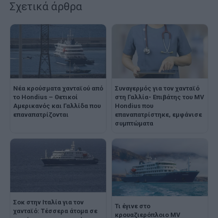
Σχετικά άρθρα
Νέα κρούσματα χανταϊού από
Συναγερμός για τον χανταϊό
το Hondius – Θετικοί
στη Γαλλία- Επιβάτης του MV
Αμερικανός και Γαλλίδα που
Hondius που
επαναπατρίζονται
επαναπατρίστηκε, εμφάνισε
συμπτώματα
Σοκ στην Ιταλία για τον
Τι έγινε στο
χανταϊό: Τέσσερα άτομα σε
κρουαζιερόπλοιο MV