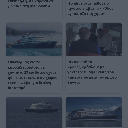
επιτήρηση, σε καραντίνα
Hondius όταν πέθανε ο
γυναίκα στη Φλωρεντία
πρώτος επιβάτης - «Όλοι
αγκάλιαζαν τη χήρα»
Βίντεο από το
Συναγερμός για το
κρουαζιερόπλοιο με
κρουαζιερόπλοιο με
χανταϊό: Οι δηλώσεις του
χανταϊό: 23 επιβάτες έχουν
καπετάνιου μετά τον πρώτο
ήδη επιστρέψει στις χώρες
θάνατο
τους – Φόβοι για διεθνή
διασπορά