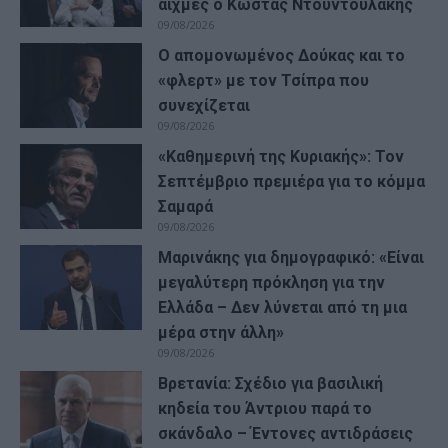
αιχμές ο Κώστας Ντουντουλάκης
09/08/2026
Ο απομονωμένος Δούκας και το
«φλερτ» με τον Τσίπρα που
συνεχίζεται
09/08/2026
«Καθημερινή της Κυριακής»: Τον
Σεπτέμβριο πρεμιέρα για το κόμμα
Σαμαρά
09/08/2026
Μαρινάκης για δημογραφικό: «Είναι
μεγαλύτερη πρόκληση για την
Ελλάδα – Δεν λύνεται από τη μια
μέρα στην άλλη»
09/08/2026
Βρετανία: Σχέδιο για βασιλική
κηδεία του Άντριου παρά το
σκάνδαλο – Έντονες αντιδράσεις