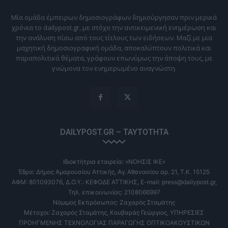
Μία ομάδα έμπειρων δημοσιογράφων δημιούργησαν πριν μερικά
χρόνια το dailypost.gr, με στόχο την αντικειμενική ενημέρωση και
την ανάλυση πίσω από τους τίτλους των ειδήσεων. Μαζί με μια
μαχητική δημοσιογραφική ομάδα, αποκαλύπτουν πολιτικά και
παραπολιτικά θέματα, γράφουν επωνύμως την άποψη τους, με
γνώμονα τον ενημερωμένο αναγνώστη.
DAILYPOST.GR – ΤΑΥΤΌΤΗΤΑ
Ιδιοκτήτρια εταιρεία: «ΝΟΗΣΙΣ ΙΚΕ»
Έδρα: Δήμος Αμαρουσίου Αττικής, Αγ. Αθανασίου αρ. 21, Τ.Κ. 15125
ΑΦΜ: 801093076, Δ.Ο.Υ.: ΚΕΦΟΔΕ ΑΤΤΙΚΗΣ, E-mail: press@dailypost.gr,
Τηλ. επικοινωνίας: 2108066997
Νόμιμος Εκπρόσωπος: Ζαχαρός Σταμάτης
Μέτοχοι: Ζαχαρός Σταμάτης, Κουβαράς Γεώργιος, ΥΠΗΡΕΣΙΕΣ
ΠΡΟΗΓΜΕΝΗΣ ΤΕΧΝΟΛΟΓΙΑΣ ΠΑΡΑΓΩΓΗΣ ΟΠΤΙΚΟΑΚΟΥΣΤΙΚΩΝ