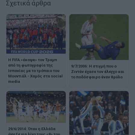
Σχετικά άρθρα
Η FIFA «έκοψε» τον Τραμπ
από τη φωτογραφία της
9/7/2006: Η στιγμή που ο
Ισπανίας με το τρόπαιο του
Ζιντάν έχασε τον έλεγχο και
Μουντιάλ - Χαμός στα social
το ποδόσφαιρο έναν θρύλο
media
29/6/2014: Όταν η Ελλάδα
άγγιξε για λίγο τους «8» του