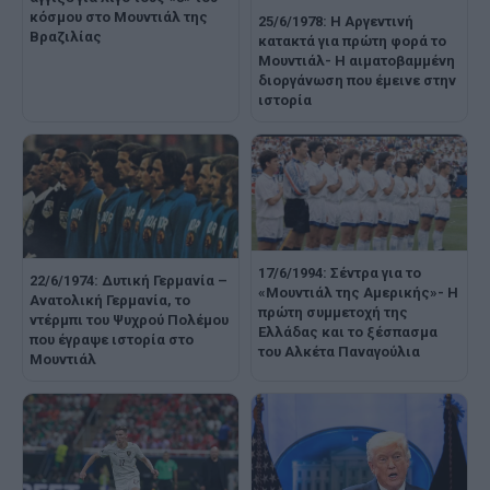
κόσμου στο Μουντιάλ της
25/6/1978: Η Αργεντινή
Βραζιλίας
κατακτά για πρώτη φορά το
Μουντιάλ- Η αιματοβαμμένη
διοργάνωση που έμεινε στην
ιστορία
17/6/1994: Σέντρα για το
22/6/1974: Δυτική Γερμανία –
«Μουντιάλ της Αμερικής»- Η
Ανατολική Γερμανία, το
πρώτη συμμετοχή της
ντέρμπι του Ψυχρού Πολέμου
Ελλάδας και το ξέσπασμα
που έγραψε ιστορία στο
του Αλκέτα Παναγούλια
Μουντιάλ