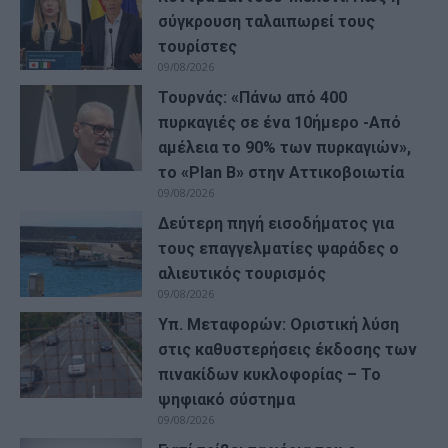
σύγκρουση ταλαιπωρεί τους
τουρίστες
09/08/2026
Τουρνάς: «Πάνω από 400
πυρκαγιές σε ένα 10ήμερο -Από
αμέλεια το 90% των πυρκαγιών»,
το «Plan B» στην Αττικοβοιωτία
09/08/2026
Δεύτερη πηγή εισοδήματος για
τους επαγγελματίες ψαράδες ο
αλιευτικός τουρισμός
09/08/2026
Υπ. Μεταφορών: Οριστική λύση
στις καθυστερήσεις έκδοσης των
πινακίδων κυκλοφορίας – Το
ψηφιακό σύστημα
09/08/2026