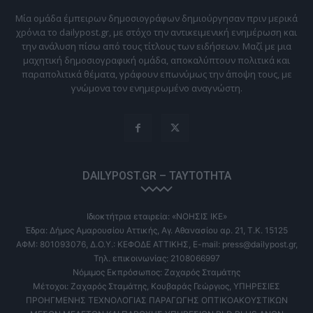
Μία ομάδα έμπειρων δημοσιογράφων δημιούργησαν πριν μερικά
χρόνια το dailypost.gr, με στόχο την αντικειμενική ενημέρωση και
την ανάλυση πίσω από τους τίτλους των ειδήσεων. Μαζί με μια
μαχητική δημοσιογραφική ομάδα, αποκαλύπτουν πολιτικά και
παραπολιτικά θέματα, γράφουν επωνύμως την άποψη τους, με
γνώμονα τον ενημερωμένο αναγνώστη.
DAILYPOST.GR – ΤΑΥΤΌΤΗΤΑ
Ιδιοκτήτρια εταιρεία: «ΝΟΗΣΙΣ ΙΚΕ»
Έδρα: Δήμος Αμαρουσίου Αττικής, Αγ. Αθανασίου αρ. 21, Τ.Κ. 15125
ΑΦΜ: 801093076, Δ.Ο.Υ.: ΚΕΦΟΔΕ ΑΤΤΙΚΗΣ, E-mail: press@dailypost.gr,
Τηλ. επικοινωνίας: 2108066997
Νόμιμος Εκπρόσωπος: Ζαχαρός Σταμάτης
Μέτοχοι: Ζαχαρός Σταμάτης, Κουβαράς Γεώργιος, ΥΠΗΡΕΣΙΕΣ
ΠΡΟΗΓΜΕΝΗΣ ΤΕΧΝΟΛΟΓΙΑΣ ΠΑΡΑΓΩΓΗΣ ΟΠΤΙΚΟΑΚΟΥΣΤΙΚΩΝ