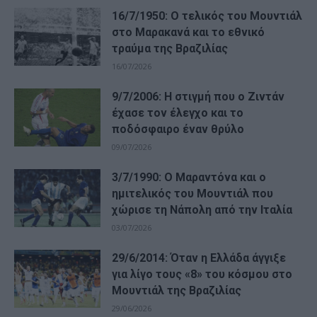
16/7/1950: Ο τελικός του Μουντιάλ
στο Μαρακανά και το εθνικό
τραύμα της Βραζιλίας
16/07/2026
9/7/2006: Η στιγμή που ο Ζιντάν
έχασε τον έλεγχο και το
ποδόσφαιρο έναν θρύλο
09/07/2026
3/7/1990: Ο Μαραντόνα και ο
ημιτελικός του Μουντιάλ που
χώρισε τη Νάπολη από την Ιταλία
03/07/2026
29/6/2014: Όταν η Ελλάδα άγγιξε
για λίγο τους «8» του κόσμου στο
Μουντιάλ της Βραζιλίας
29/06/2026