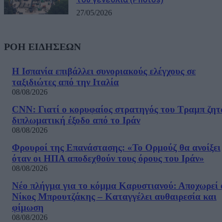
27/05/2026
ΡΟΗ ΕΙΔΗΣΕΩΝ
Η Ισπανία επιβάλλει συνοριακούς ελέγχους σε
ταξιδιώτες από την Ιταλία
08/08/2026
CNN: Γιατί ο κορυφαίος στρατηγός του Τραμπ ζητ
διπλωματική έξοδο από το Ιράν
08/08/2026
Φρουροί της Επανάστασης: «Το Ορμούζ θα ανοίξει
όταν οι ΗΠΑ αποδεχθούν τους όρους του Ιράν»
08/08/2026
Νέο πλήγμα για το κόμμα Καρυστιανού: Αποχωρεί 
Νίκος Μπρουτζάκης – Καταγγέλει αυθαιρεσία και
φίμωση
08/08/2026