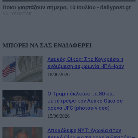
ΜΠΟΡΕΙ ΝΑ ΣΑΣ ΕΝΔΙΑΦΕΡΕΙ
Λευκός Οίκος: Στο Κογκρέσο η
ενδιάμεση συμφωνία ΗΠΑ–Ιράν
18/06/2026
Ο Τραμπ έκλεισε τα 80 και
μετέτρεψε τον Λευκό Οίκο σε
αρένα UFC (photos-video)
15/06/2026
Αποκάλυψη NYT: Αγωνία στον
Λευκό Οίκο για τα αρχεία Επστάιν –