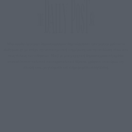
Μία ομάδα έμπειρων δημοσιογράφων δημιούργησαν πριν μερικά χρόνια το
dailypost.gr, με στόχο την αντικειμενική ενημέρωση και την ανάλυση πίσω από
τους τίτλους των ειδήσεων. Μαζί με μια μαχητική δημοσιογραφική ομάδα,
αποκαλύπτουν πολιτικά και παραπολιτικά θέματα, γράφουν επωνύμως την
άποψη τους, με γνώμονα τον ενημερωμένο αναγνώστη.
DAILYPOST.GR – ΤΑΥΤΌΤΗΤΑ
Ιδιοκτήτρια εταιρεία: «ΝΟΗΣΙΣ ΙΚΕ»
Έδρα: Δήμος Αμαρουσίου Αττικής, Αγ. Αθανασίου αρ. 21, Τ.Κ. 15125
ΑΦΜ: 801093076, Δ.Ο.Υ.: ΚΕΦΟΔΕ ΑΤΤΙΚΗΣ, E-mail: press@dailypost.gr, Τηλ.