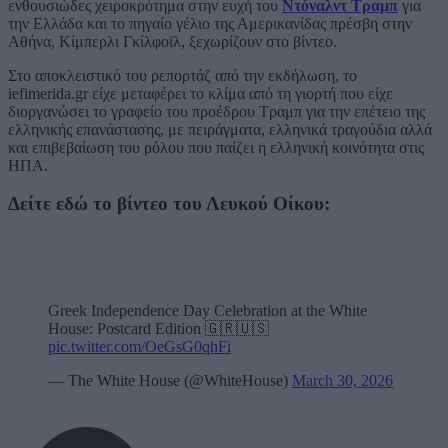
ενθουσιώδες χειροκρότημα στην ευχή του
Ντόναλντ Τραμπ
για
την Ελλάδα και το πηγαίο γέλιο της Αμερικανίδας πρέσβη στην
Αθήνα, Κίμπερλι Γκίλφοϊλ, ξεχωρίζουν στο βίντεο.
Στο αποκλειστικό του ρεπορτάζ από την εκδήλωση, το
iefimerida.gr είχε μεταφέρει το κλίμα από τη γιορτή που είχε
διοργανώσει το γραφείο του προέδρου Τραμπ για την επέτειο της
ελληνικής επανάστασης, με πειράγματα, ελληνικά τραγούδια αλλά
και επιβεβαίωση του ρόλου που παίζει η ελληνική κοινότητα στις
ΗΠΑ.
Δείτε εδώ το βίντεο του Λευκού Οίκου:
Greek Independence Day Celebration at the White
House: Postcard Edition 🇬🇷🇺🇸
pic.twitter.com/OeGsG0qhFi
— The White House (@WhiteHouse)
March 30, 2026