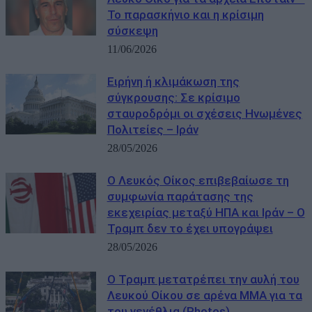
Το παρασκήνιο και η κρίσιμη
σύσκεψη
11/06/2026
Ειρήνη ή κλιμάκωση της
σύγκρουσης: Σε κρίσιμο
σταυροδρόμι οι σχέσεις Ηνωμένες
Πολιτείες – Ιράν
28/05/2026
Ο Λευκός Οίκος επιβεβαίωσε τη
συμφωνία παράτασης της
εκεχειρίας μεταξύ ΗΠΑ και Ιράν – Ο
Τραμπ δεν το έχει υπογράψει
28/05/2026
Ο Τραμπ μετατρέπει την αυλή του
Λευκού Οίκου σε αρένα MMA για τα
του γενέθλια (Photos)