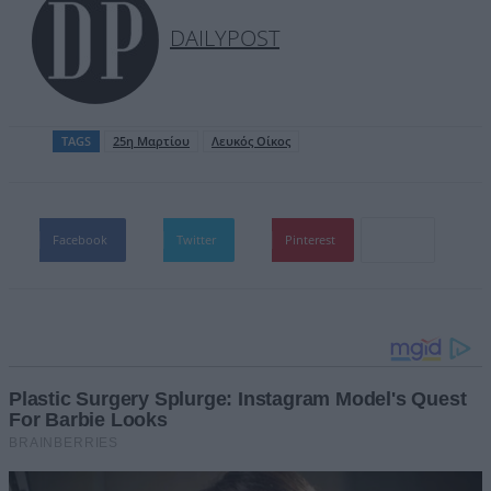
DAILYPOST
TAGS
25η Μαρτίου
Λευκός Οίκος
Facebook
Twitter
Pinterest