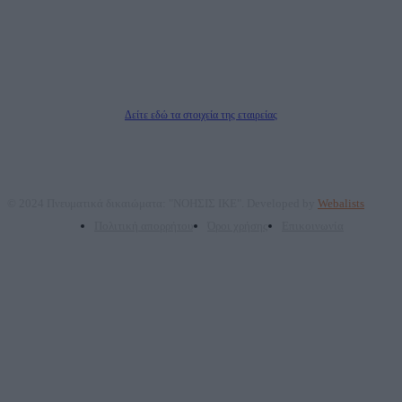
επικοινωνίας: 2108066997
Νόμιμος Εκπρόσωπος: Ζαχαρός Σταμάτης
Μέτοχοι: Ζαχαρός Σταμάτης, Κουβαράς Γεώργιος, ΥΠΗΡΕΣΙΕΣ ΠΡΟΗΓΜΕΝΗΣ
ΤΕΧΝΟΛΟΓΙΑΣ ΠΑΡΑΓΩΓΗΣ ΟΠΤΙΚΟΑΚΟΥΣΤΙΚΩΝ ΜΕΣΩΝ ΜΕΛΕΤΩΝ ΚΑΙ
ΠΑΡΟΧΗΣ ΥΠΗΡΕΣΙΩΝ PLD PLUS ΑΝΩΝ ΕΤΑΙΡΙΑ
Δικαιούχος του ονόματος τομέα (dailypost.gr): ΝΟΗΣΙΣ ΙΚΕ
Διευθυντής/Διαχειριστής: Ζαχαρός Σταμάτης
Διευθυντής Σύνταξης: Ρενάτο Λέκκα
Δείτε εδώ τα στοιχεία της εταιρείας
© 2024 Πνευματικά δικαιώματα: "ΝΟΗΣΙΣ ΙΚΕ". Developed by
Webalists
Πολιτική απορρήτου
Όροι χρήσης
Επικοινωνία