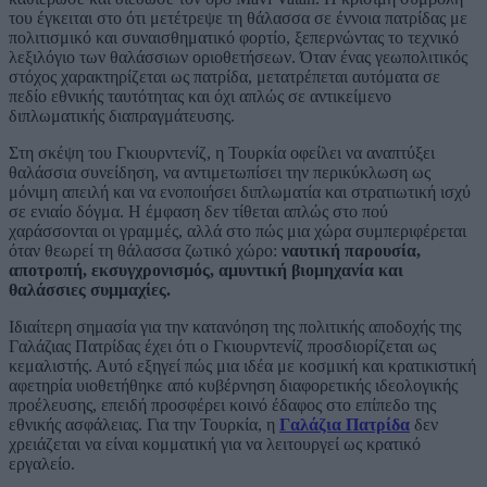
του έγκειται στο ότι μετέτρεψε τη θάλασσα σε έννοια πατρίδας με
πολιτισμικό και συναισθηματικό φορτίο, ξεπερνώντας το τεχνικό
λεξιλόγιο των θαλάσσιων οριοθετήσεων. Όταν ένας γεωπολιτικός
στόχος χαρακτηρίζεται ως πατρίδα, μετατρέπεται αυτόματα σε
πεδίο εθνικής ταυτότητας και όχι απλώς σε αντικείμενο
διπλωματικής διαπραγμάτευσης.
Στη σκέψη του Γκιουρντενίζ, η Τουρκία οφείλει να αναπτύξει
θαλάσσια συνείδηση, να αντιμετωπίσει την περικύκλωση ως
μόνιμη απειλή και να ενοποιήσει διπλωματία και στρατιωτική ισχύ
σε ενιαίο δόγμα. Η έμφαση δεν τίθεται απλώς στο πού
χαράσσονται οι γραμμές, αλλά στο πώς μια χώρα συμπεριφέρεται
όταν θεωρεί τη θάλασσα ζωτικό χώρο:
ναυτική παρουσία,
αποτροπή, εκσυγχρονισμός, αμυντική βιομηχανία και
θαλάσσιες συμμαχίες.
Ιδιαίτερη σημασία για την κατανόηση της πολιτικής αποδοχής της
Γαλάζιας Πατρίδας έχει ότι ο Γκιουρντενίζ προσδιορίζεται ως
κεμαλιστής. Αυτό εξηγεί πώς μια ιδέα με κοσμική και κρατικιστική
αφετηρία υιοθετήθηκε από κυβέρνηση διαφορετικής ιδεολογικής
προέλευσης, επειδή προσφέρει κοινό έδαφος στο επίπεδο της
εθνικής ασφάλειας. Για την Τουρκία, η
Γαλάζια Πατρίδα
δεν
χρειάζεται να είναι κομματική για να λειτουργεί ως κρατικό
εργαλείο.