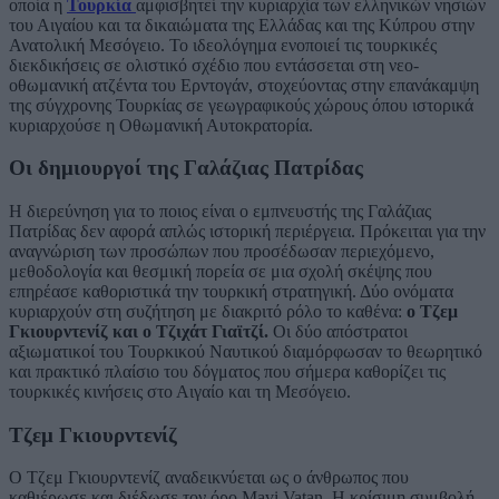
οποία η
Τουρκία
αμφισβητεί την κυριαρχία των ελληνικών νησιών
του Αιγαίου και τα δικαιώματα της Ελλάδας και της Κύπρου στην
Ανατολική Μεσόγειο. Το ιδεολόγημα ενοποιεί τις τουρκικές
διεκδικήσεις σε ολιστικό σχέδιο που εντάσσεται στη νεο-
οθωμανική ατζέντα του Ερντογάν, στοχεύοντας στην επανάκαμψη
της σύγχρονης Τουρκίας σε γεωγραφικούς χώρους όπου ιστορικά
κυριαρχούσε η Οθωμανική Αυτοκρατορία.
Οι δημιουργοί της Γαλάζιας Πατρίδας
Η διερεύνηση για το ποιος είναι ο εμπνευστής της Γαλάζιας
Πατρίδας δεν αφορά απλώς ιστορική περιέργεια. Πρόκειται για την
αναγνώριση των προσώπων που προσέδωσαν περιεχόμενο,
μεθοδολογία και θεσμική πορεία σε μια σχολή σκέψης που
επηρέασε καθοριστικά την τουρκική στρατηγική. Δύο ονόματα
κυριαρχούν στη συζήτηση με διακριτό ρόλο το καθένα:
ο Τζεμ
Γκιουρντενίζ και ο Τζιχάτ Γιαϊτζί.
Οι δύο απόστρατοι
αξιωματικοί του Τουρκικού Ναυτικού διαμόρφωσαν το θεωρητικό
και πρακτικό πλαίσιο του δόγματος που σήμερα καθορίζει τις
τουρκικές κινήσεις στο Αιγαίο και τη Μεσόγειο.
Τζεμ Γκιουρντενίζ
Ο Τζεμ Γκιουρντενίζ αναδεικνύεται ως ο άνθρωπος που
καθιέρωσε και διέδωσε τον όρο Mavi Vatan. Η κρίσιμη συμβολή