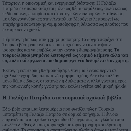
Τέταρτον, η οικονομική και ενεργειακή διάσταση: Η Γαλάζια
Πατρίδα δεν παρουσιάζεται μόνο ως θέμα ασφάλειας, αλλά και ως
πεδίο πόρων, εμπορίου και στρατηγικών διαδρομών. Η σύνδεση
με υδρογονάνθρακες στην Ανατολική Μεσόγειο λειτουργεί ως
επιχείρημα εσωτερικής νομιμοποίησης: η θάλασσα ως πλούτος που
δεν πρέπει να χαθεί.
Πέμπτον, η διπλωματική χρησιμοποίηση: Το δόγμα παρέχει στη
Τουρκία βάση για κινήσεις που στοχεύουν να ανατρέψουν
ισορροπίες και να επιβάλουν την ανάγκη διαπραγμάτευσης.
Το
τουρκολιβυκό μνημόνιο λειτουργεί ως νομικό κείμενο αλλά και
ως πολιτικό εργαλείο που δημιουργεί νέα δεδομένα στον χάρτη.
Έκτον, η εσωτερική θεσμοποίηση: Όταν μια έννοια περνά σε
σχολικά εγχειρίδια, αποκτά νέα μορφή ισχύος. Δεν είναι πλέον
μόνο θέμα ειδικών, στρατηγών ή διπλωματών, αλλά γίνεται μέρος
της κοινωνικής κοινής γνώσης που καλλιεργείται από μικρή ηλικία.
Η Γαλάζια Πατρίδα στα τουρκικά σχολικά βιβλία
Εδώ βρίσκεται μια λεπτομέρεια που φωτίζει πώς η Τουρκία
μετατρέπει τη Γαλάζια Πατρίδα σε δομικό αφήγημα. Η έννοια
εμφανίζεται στο σχολικό εγχειρίδιο Γεωγραφίας, σε γλώσσα που
συνδέει διεθνές δίκαιο, κυριαρχία, ιστορική μνήμη και ιδρυτική
αυθεντία. Το απόσπασμα αποτυπώνει το πλαίσιο όπως μεταφέρεται