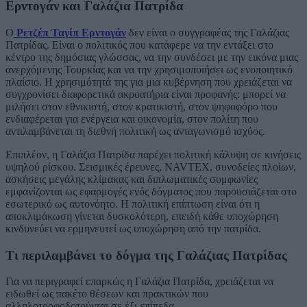
Ερντογάν και Γαλάζια Πατρίδα
Ο
Ρετζέπ Ταγίπ Ερντογάν
δεν είναι ο συγγραφέας της Γαλάζιας
Πατρίδας. Είναι ο πολιτικός που κατάφερε να την εντάξει στο
κέντρο της δημόσιας γλώσσας, να την συνδέσει με την εικόνα μιας
ανερχόμενης Τουρκίας και να την χρησιμοποιήσει ως ενοποιητικό
πλαίσιο. Η χρησιμότητά της για μια κυβέρνηση που χρειάζεται να
συγχρονίσει διαφορετικά ακροατήρια είναι προφανής: μπορεί να
μιλήσει στον εθνικιστή, στον κρατικιστή, στον ψηφοφόρο που
ενδιαφέρεται για ενέργεια και οικονομία, στον πολίτη που
αντιλαμβάνεται τη διεθνή πολιτική ως ανταγωνισμό ισχύος.
Επιπλέον, η Γαλάζια Πατρίδα παρέχει πολιτική κάλυψη σε κινήσεις
υψηλού ρίσκου. Σεισμικές έρευνες, NAVTEX, συνοδείες πλοίων,
ασκήσεις μεγάλης κλίμακας και διπλωματικές συμφωνίες
εμφανίζονται ως εφαρμογές ενός δόγματος που παρουσιάζεται στο
εσωτερικό ως αυτονόητο. Η πολιτική επίπτωση είναι ότι η
αποκλιμάκωση γίνεται δυσκολότερη, επειδή κάθε υποχώρηση
κινδυνεύει να ερμηνευτεί ως υποχώρηση από την πατρίδα.
Τι περιλαμβάνει το δόγμα της Γαλάζιας Πατρίδας
Για να περιγραφεί επαρκώς η Γαλάζια Πατρίδα, χρειάζεται να
ειδωθεί ως πακέτο θέσεων και πρακτικών που
αλληλοτροφοδοτούνται σε έξι επίπεδα.