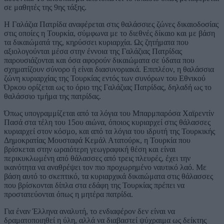
σε μαθητές της 9ης τάξης.
Η Γαλάζια Πατρίδα αναφέρεται στις θαλάσσιες ζώνες δικαιοδοσίας
στις οποίες η Τουρκία, σύμφωνα με το διεθνές δίκαιο και με βάση
τα δικαιώματά της, κηρύσσει κυριαρχία. Ως ζητήματα που
αξιολογούνται μέσα στην έννοια της Γαλάζιας Πατρίδας
παρουσιάζονται και όσα αφορούν δικαιώματα σε ύδατα που
σχηματίζουν σύνορο ή είναι διασυνοριακά. Επιπλέον, η θαλάσσια
ζώνη κυριαρχίας της Τουρκίας εντός των συνόρων του Εθνικού
Όρκου ορίζεται ως το όριο της Γαλάζιας Πατρίδας, δηλαδή ως το
θαλάσσιο τμήμα της πατρίδας.
Όπως υπογραμμίζεται από τα λόγια του Μπαρμπαρόσα Χαϊρεντίν
Πασά στα τέλη του 15ου αιώνα, όποιος κυριαρχεί στις θάλασσες
κυριαρχεί στον κόσμο, και από τα λόγια του ιδρυτή της Τουρκικής
Δημοκρατίας Μουσταφά Κεμάλ Ατατούρκ, η Τουρκία που
βρίσκεται στην ωραιότερη γεωγραφική θέση και είναι
περικυκλωμένη από θάλασσες από τρεις πλευρές, έχει την
ικανότητα να αναθρέψει τον πιο προχωρημένο ναυτικό λαό. Με
βάση αυτό το σκεπτικό, τα κυριαρχικά δικαιώματα στις θάλασσες
που βρίσκονται δίπλα στα εδάφη της Τουρκίας πρέπει να
προστατεύονται όπως η μητέρα πατρίδα.
Για έναν Έλληνα αναλυτή, το ενδιαφέρον δεν είναι να
δραματοποιηθεί η ύλη, αλλά να διαβαστεί ψύχραιμα ως δείκτης