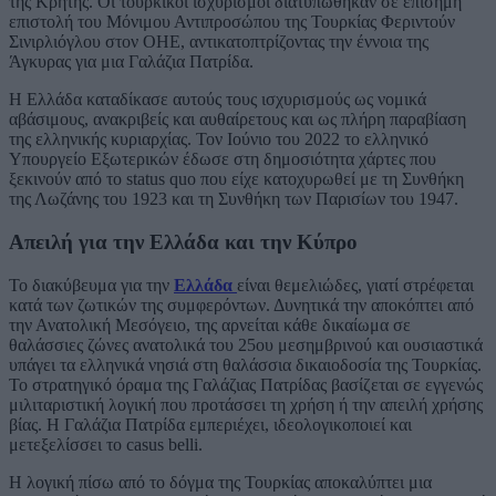
της Κρήτης. Οι τουρκικοί ισχυρισμοί διατυπώθηκαν σε επίσημη
επιστολή του Μόνιμου Αντιπροσώπου της Τουρκίας Φεριντούν
Σινιρλιόγλου στον ΟΗΕ, αντικατοπτρίζοντας την έννοια της
Άγκυρας για μια Γαλάζια Πατρίδα.
Η Ελλάδα καταδίκασε αυτούς τους ισχυρισμούς ως νομικά
αβάσιμους, ανακριβείς και αυθαίρετους και ως πλήρη παραβίαση
της ελληνικής κυριαρχίας. Τον Ιούνιο του 2022 το ελληνικό
Υπουργείο Εξωτερικών έδωσε στη δημοσιότητα χάρτες που
ξεκινούν από το status quo που είχε κατοχυρωθεί με τη Συνθήκη
της Λωζάνης του 1923 και τη Συνθήκη των Παρισίων του 1947.
Απειλή για την Ελλάδα και την Κύπρο
Το διακύβευμα για την
Ελλάδα
είναι θεμελιώδες, γιατί στρέφεται
κατά των ζωτικών της συμφερόντων. Δυνητικά την αποκόπτει από
την Ανατολική Μεσόγειο, της αρνείται κάθε δικαίωμα σε
θαλάσσιες ζώνες ανατολικά του 25ου μεσημβρινού και ουσιαστικά
υπάγει τα ελληνικά νησιά στη θαλάσσια δικαιοδοσία της Τουρκίας.
Το στρατηγικό όραμα της Γαλάζιας Πατρίδας βασίζεται σε εγγενώς
μιλιταριστική λογική που προτάσσει τη χρήση ή την απειλή χρήσης
βίας. Η Γαλάζια Πατρίδα εμπεριέχει, ιδεολογικοποιεί και
μετεξελίσσει το casus belli.
Η λογική πίσω από το δόγμα της Τουρκίας αποκαλύπτει μια