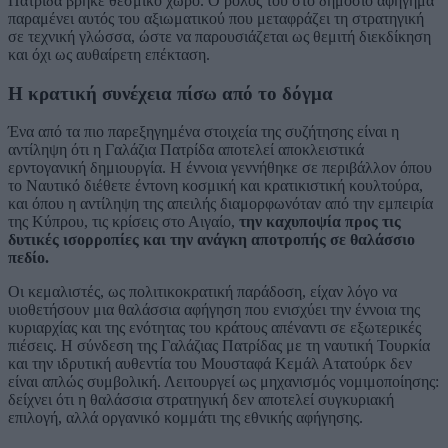
Πατρίδα βρήκε θεσμικό χώρο. Ο ρόλος του στο δημόσιο αφήγημα
παραμένει αυτός του αξιωματικού που μεταφράζει τη στρατηγική
σε τεχνική γλώσσα, ώστε να παρουσιάζεται ως θεμιτή διεκδίκηση
και όχι ως αυθαίρετη επέκταση.
Η κρατική συνέχεια πίσω από το δόγμα
Ένα από τα πιο παρεξηγημένα στοιχεία της συζήτησης είναι η
αντίληψη ότι η Γαλάζια Πατρίδα αποτελεί αποκλειστικά
ερντογανική δημιουργία. Η έννοια γεννήθηκε σε περιβάλλον όπου
το Ναυτικό διέθετε έντονη κοσμική και κρατικιστική κουλτούρα,
και όπου η αντίληψη της απειλής διαμορφωνόταν από την εμπειρία
της Κύπρου, τις κρίσεις στο Αιγαίο,
την καχυποψία προς τις
δυτικές ισορροπίες και την ανάγκη αποτροπής σε θαλάσσιο
πεδίο.
Οι κεμαλιστές, ως πολιτικοκρατική παράδοση, είχαν λόγο να
υιοθετήσουν μια θαλάσσια αφήγηση που ενισχύει την έννοια της
κυριαρχίας και της ενότητας του κράτους απέναντι σε εξωτερικές
πιέσεις. Η σύνδεση της Γαλάζιας Πατρίδας με τη ναυτική Τουρκία
και την ιδρυτική αυθεντία του Μουσταφά Κεμάλ Ατατούρκ δεν
είναι απλώς συμβολική. Λειτουργεί ως μηχανισμός νομιμοποίησης:
δείχνει ότι η θαλάσσια στρατηγική δεν αποτελεί συγκυριακή
επιλογή, αλλά οργανικό κομμάτι της εθνικής αφήγησης.