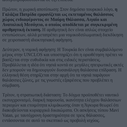
Πρώτον, η χωρική αποτύπωση: Στον δημόσιο τουρκικό λόγο,
η
Γαλάζια Πατρίδα εμφανίζεται ως εκτεταμένος θαλάσσιος
χώρος ενδιαφέροντος σε Μαύρη Θάλασσα, Αιγαίο και
Ανατολική Μεσόγειο, ο οποίος αποδίδεται με συγκεκριμένη
αριθμητική έκταση.
Η αριθμητική δεν είναι απλώς στοιχείο
εντυπώσεων, αλλά μετατρέπει μια νομικοδιπλωματική διεκδίκηση
σε χειροπιαστή ιδιοκτησιακή αφήγηση.
Δεύτερον, η νομική αφήγηση: Η Τουρκία δεν είναι συμβαλλόμενο
μέρος στην UNCLOS και υποστηρίζει ότι η οριοθέτηση πρέπει να
βασίζεται στην ευθυδικία και στις ειδικές περιστάσεις.
Προβάλλεται η ιδέα ότι νησιά κοντά σε μεγάλες ηπειρωτικές ακτές
δεν μπορούν να δημιουργούν δυσανάλογη θαλάσσια επίδραση. Η
ελληνική θέση στηρίζεται στην αρχή ότι τα νησιά παράγουν
θαλάσσιες ζώνες, με τις γνωστές εξαιρέσεις που προβλέπει η
σύμβαση.
Τρίτον, η στρατιωτική διάσταση: Το δόγμα προϋποθέτει ναυτικό
εκσυγχρονισμό, διαρκή παρουσία, ικανότητα ελέγχου θαλάσσιων
περιοχών και ετοιμότητα κλιμάκωσης όταν η Άγκυρα θεωρεί ότι
διακυβεύονται κυριαρχικά δικαιώματα. Οι ασκήσεις τύπου Mavi
Vatan, με ταυτόχρονη δραστηριότητα σε τρεις θάλασσες,
εντάσσονται σε αυτό το σκεπτικό ως προβολή ισχύος.