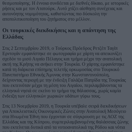
θεσμοποίησης. Η έννοια συνδέεται με διεθνές δίκαιο, με ιστορικές
ρήσεις και με τον Ατατούρκ. Αυτό χτίζει αίσθηση συνέχειας και
αυτονόητης νομιμότητας, καθιστώντας πιο δύσκολη την
αποπολιτικοποίηση του ζητήματος στο μέλλον.
Οι τουρκικές διεκδικήσεις και η απάντηση της
Ελλάδας
Στις 2 Σεπτεμβρίου 2019, ο Τούρκος Πρόεδρος Ρετζέπ Ταγίπ
Ερντογάν εμφανίστηκε σε φωτογραφία με χάρτη να απεικονίζει
σχεδόν το μισό Αιγαίο Πέλαγος και τμήμα μέχρι την ανατολική
ακτή της Κρήτης να ανήκει στην Τουρκία. Ο χάρτης εμφανίστηκε
κατά τη διάρκεια επίσημης τελετής ορκωμοσίας στο Τουρκικό
Πανεπιστήμιο Εθνικής Άμυνας στην Κωνσταντινούπολη,
δείχνοντας περιοχή με την ένδειξη Γαλάζια Πατρίδα της Τουρκίας
που εκτεινόταν μέχρι τη μέση του Αιγαίου, περιλαμβάνοντας τα
ελληνικά νησιά σε εκείνο το τμήμα της θάλασσας, χωρίς καμία
ένδειξη των ελληνικών χωρικών υδάτων γύρω τους.
Στις 13 Νοεμβρίου 2019, η Τουρκία υπέβαλε σειρά διεκδικήσεων
για Αποκλειστικές Οικονομικές Ζώνες στην Ανατολική Μεσόγειο
στα Ηνωμένα Έθνη που έρχονταν σε σύγκρουση με τις ΑΟΖ της
Ελλάδας και της Κύπρου, συμπεριλαμβανομένης θαλάσσιας ζώνης
που εκτείνεται δυτικά από τα νοτιοανατολικά της Ρόδου και νότια