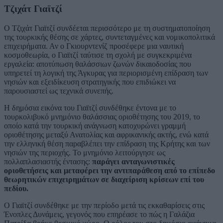
Τζιχάτ Γιαϊτζί
Ο Τζιχάτ Γιαϊτζί συνδέεται περισσότερο με τη συστηματοποίηση
της τουρκικής θέσης σε χάρτες, συντεταγμένες και νομικοπολιτικά
επιχειρήματα. Αν ο Γκιουρντενίζ προσέφερε μια ναυτική
κοσμοθεωρία, ο Γιαϊτζί ταύτισε τη σχολή με συγκεκριμένα
εργαλεία: αποτύπωση θαλάσσιων ζωνών δικαιοδοσίας που
υπηρετεί τη λογική της Άγκυρας για περιορισμένη επίδραση των
νησιών και εξειδίκευση στρατηγικής που επιδιώκει να
παρουσιαστεί ως τεχνικά συνεπής.
Η δημόσια εικόνα του Γιαϊτζί συνδέθηκε έντονα με το
τουρκολιβυκό μνημόνιο θαλάσσιας οριοθέτησης του 2019, το
οποίο κατά την τουρκική ανάγνωση κατοχυρώνει γραμμή
οριοθέτησης μεταξύ Ανατολίας και αφρικανικής ακτής, ενώ κατά
την ελληνική θέση παραβλέπει την επίδραση της Κρήτης και των
νησιών της περιοχής. Το μνημόνιο λειτούργησε ως
πολλαπλασιαστής έντασης:
παράγει ανταγωνιστικές
οριοθετήσεις και μεταφέρει την αντιπαράθεση από το επίπεδο
θεωρητικών επιχειρημάτων σε διαχείριση κρίσεων επί του
πεδίου.
Ο Γιαϊτζί συνδέθηκε με την περίοδο μετά τις εκκαθαρίσεις στις
Ένοπλες Δυνάμεις, γεγονός που επηρέασε το πώς η Γαλάζια