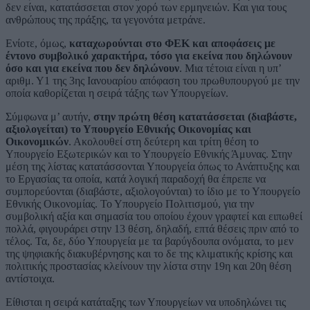
δεν είναι, κατατάσσεται στον χορό των ερμηνειών. Και για τους
ανθρώπους της πράξης, τα γεγονότα μετράνε.
Ενίοτε, όμως,
καταχωρούνται στο ΦΕΚ και αποφάσεις με
έντονο συμβολικό χαρακτήρα, τόσο για εκείνα που δηλώνουν
όσο και για εκείνα που δεν δηλώνουν
. Μια τέτοια είναι η υπ’
αριθμ. Υ1 της 3ης Ιανουαρίου απόφαση του πρωθυπουργού με την
οποία καθορίζεται η σειρά τάξης των Υπουργείων.
Σύμφωνα μ’ αυτήν,
στην πρώτη θέση κατατάσσεται (διαβάστε,
αξιολογείται) το Υπουργείο Εθνικής Οικονομίας και
Οικονομικών
. Ακολουθεί στη δεύτερη και τρίτη θέση το
Υπουργείο Εξωτερικών και το Υπουργείο Εθνικής Άμυνας. Στην
μέση της λίστας κατατάσσονται Υπουργεία όπως το Ανάπτυξης και
το Εργασίας τα οποία, κατά λογική παραδοχή θα έπρεπε να
συμπορεύονται (διαβάστε, αξιολογούνται) το ίδιο με το Υπουργείο
Eθνικής Οικονομίας. Το Υπουργείο Πολιτισμού, για την
συμβολική αξία και σημασία του οποίου έχουν γραφτεί και ειπωθεί
πολλά, φιγουράρει στην 13 θέση, δηλαδή, επτά θέσεις πριν από το
τέλος. Τα, δε, δύο Υπουργεία με τα βαρύγδουπα ονόματα, το μεν
της ψηφιακής διακυβέρνησης και το δε της κλιματικής κρίσης και
πολιτικής προστασίας κλείνουν την λίστα στην 19η και 20η θέση
αντίστοιχα.
Είθισται η σειρά κατάταξης των Υπουργείων να υποδηλώνει τις