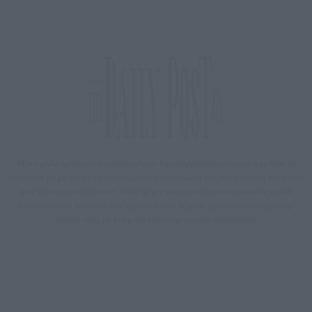
Μία ομάδα έμπειρων δημοσιογράφων δημιούργησαν πριν μερικά χρόνια το
dailypost.gr, με στόχο την αντικειμενική ενημέρωση και την ανάλυση πίσω από
τους τίτλους των ειδήσεων. Μαζί με μια μαχητική δημοσιογραφική ομάδα,
αποκαλύπτουν πολιτικά και παραπολιτικά θέματα, γράφουν επωνύμως την
άποψη τους, με γνώμονα τον ενημερωμένο αναγνώστη.
DAILYPOST.GR – ΤΑΥΤΌΤΗΤΑ