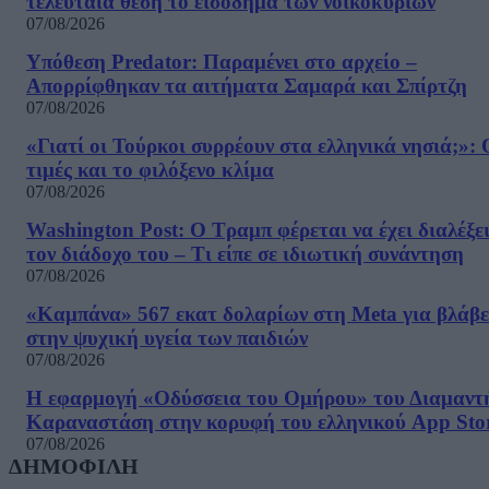
τελευταία θέση το εισόδημα των νοικοκυριών
07/08/2026
Υπόθεση Predator: Παραμένει στο αρχείο –
Απορρίφθηκαν τα αιτήματα Σαμαρά και Σπίρτζη
07/08/2026
«Γιατί οι Τούρκοι συρρέουν στα ελληνικά νησιά;»: 
τιμές και το φιλόξενο κλίμα
07/08/2026
Washington Post: Ο Τραμπ φέρεται να έχει διαλέξε
τον διάδοχο του – Τι είπε σε ιδιωτική συνάντηση
07/08/2026
«Καμπάνα» 567 εκατ δολαρίων στη Meta για βλάβε
στην ψυχική υγεία των παιδιών
07/08/2026
Η εφαρμογή «Οδύσσεια του Ομήρου» του Διαμαντ
Καραναστάση στην κορυφή του ελληνικού App Sto
07/08/2026
ΔΗΜΟΦΙΛΗ