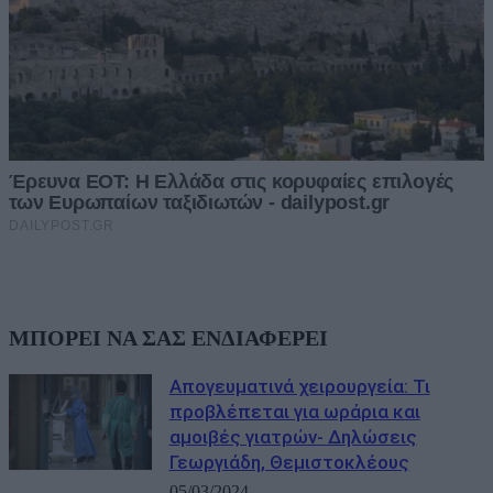
ΜΠΟΡΕΙ ΝΑ ΣΑΣ ΕΝΔΙΑΦΕΡΕΙ
Απογευματινά χειρουργεία: Τι
προβλέπεται για ωράρια και
αμοιβές γιατρών- Δηλώσεις
Γεωργιάδη, Θεμιστοκλέους
05/03/2024