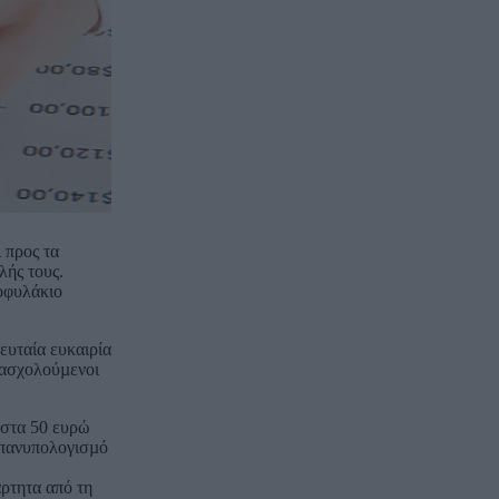
 προς τα
λής τους.
τοφυλάκιο
ευταία ευκαιρία
πασχολούµενοι
 στα 50 ευρώ
επανυπολογισµό
ρτητα από τη