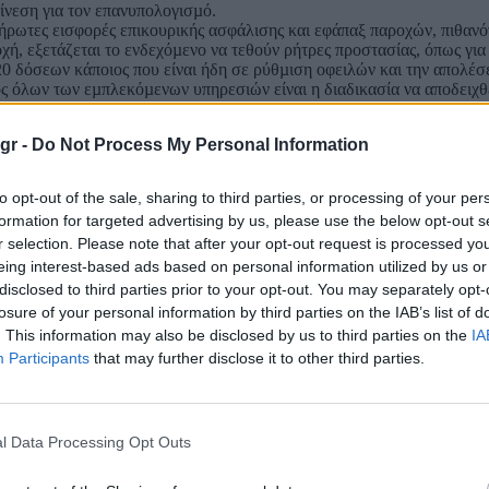
ίνεση για τον επανυπολογισµό.
ρωτες εισφορές επικουρικής ασφάλισης και εφάπαξ παροχών, πιθανό
ή, εξετάζεται το ενδεχόµενο να τεθούν ρήτρες προστασίας, όπως για
20 δόσεων κάποιος που είναι ήδη σε ρύθµιση οφειλών και την απολέσ
ς όλων των εµπλεκόµενων υπηρεσιών είναι η διαδικασία να αποδειχθ
ισσότεροι οφειλέτες.
ανενεργούς επαγγελµατίες και αγρότες, συνολικά 900.000 µη µισθωτο
gr -
Do Not Process My Personal Information
ν εισοδηµατικά και περιουσιακά κριτήρια. Για ορισµένο διάστηµα Η
ονικό διάστηµα και όχι επ’ αόριστον, πιθανότατα για ένα 3µηνο αρχι
to opt-out of the sale, sharing to third parties, or processing of your per
formation for targeted advertising by us, please use the below opt-out s
θα αναπτυχθεί γι’ αυτό τον σκοπό. Με τον ΑΦΜ και τον ΑΜΚΑ του ο
r selection. Please note that after your opt-out request is processed y
αιτείται τον επανυπολογισµό της.
 οφειλή του θα επανυπολογίζεται µε βάση το νέο σύστηµα ώστε να προ
eing interest-based ads based on personal information utilized by us or
τις κουρεµένες προσαυξήσεις.
disclosed to third parties prior to your opt-out. You may separately opt-
οσό οφειλής µετά τον επανυπολογισµό και το πλήθος των δόσεων που
losure of your personal information by third parties on the IAB’s list of
 επανυπολογισµό -που συνεπάγεται και κούρεµα συντάξιµου µισθού- 
. This information may also be disclosed by us to third parties on the
IA
Participants
that may further disclose it to other third parties.
80.000 µη µισθωτοί άνω των 62 ετών, οι οποίοι δεν µπορούν να πάρ
 αγρότες οι οποίοι πλήρωναν εισφορές για αρκετά χρόνια αλλά έχουν
λεύθεροι επαγγελµατίες του ΟΑΕΕ ηλικίας 62 ετών και άνω και οφεί
l Data Processing Opt Outs
όθεσµες ασφαλιστικές οφειλές ύψους 300 εκατ. ευρώ.
 σε ΟΑΕΕ και οφείλουν πάνω από 20.000 ευρώ (ΟΑΕΕ) δεν µπορούν ν
ς 20.000. Το ίδιο συµβαίνει µε τους ασφαλισµένους στο πρώην ΕΤΑΑ