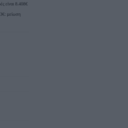
ς είναι 8.408€
33€: µείωση