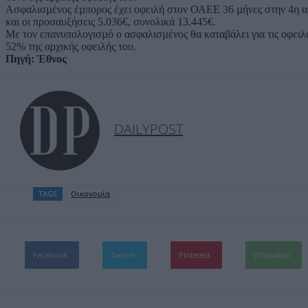
Ασφαλισµένος έµπορος έχει οφειλή στον ΟΑΕΕ 36 µήνες στην 4η ασ
και οι προσαυξήσεις 5.036€, συνολικά 13.445€.
Με τον επανυπολογισµό ο ασφαλισµένος θα καταβάλει για τις οφειλό
52% της αρχικής οφειλής του.
Πηγή: Έθνος
DAILYPOST
TAGS
Οικονομία
Facebook
Twitter
Pinterest
WhatsApp