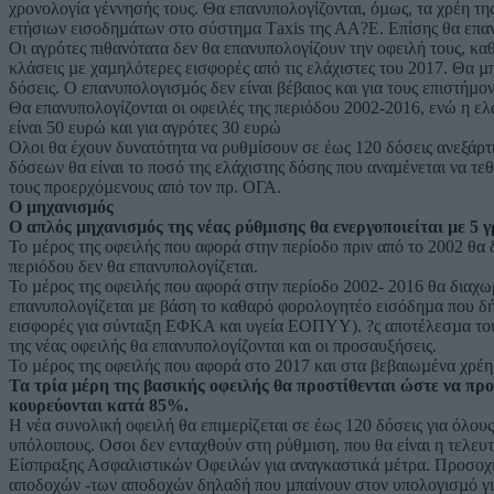
χρονολογία γέννησής τους. Θα επανυπολογίζονται, όµως, τα χρέη τ
ετήσιων εισοδηµάτων στο σύστηµα Τaxis της ΑΑ?Ε. Επίσης θα επαν
Οι αγρότες πιθανότατα δεν θα επανυπολογίζουν την οφειλή τους, κ
κλάσεις µε χαµηλότερες εισφορές από τις ελάχιστες του 2017. Θα 
δόσεις. Ο επανυπολογισµός δεν είναι βέβαιος και για τους επιστήµ
Θα επανυπολογίζονται οι οφειλές της περιόδου 2002-2016, ενώ η ε
είναι 50 ευρώ και για αγρότες 30 ευρώ
Ολοι θα έχουν δυνατότητα να ρυθµίσουν σε έως 120 δόσεις ανεξάρτη
δόσεων θα είναι το ποσό της ελάχιστης δόσης που αναµένεται να τ
τους προερχόµενους από τον πρ. ΟΓΑ.
Ο µηχανισµός
Ο απλός µηχανισµός της νέας ρύθµισης θα ενεργοποιείται µε 5 γ
Το µέρος της οφειλής που αφορά στην περίοδο πριν από το 2002 θα 
περιόδου δεν θα επανυπολογίζεται.
Το µέρος της οφειλής που αφορά στην περίοδο 2002- 2016 θα διαχω
επανυπολογίζεται µε βάση το καθαρό φορολογητέο εισόδηµα που δήλ
εισφορές για σύνταξη ΕΦΚΑ και υγεία ΕΟΠΥΥ). ?ς αποτέλεσµα του
της νέας οφειλής θα επανυπολογίζονται και οι προσαυξήσεις.
Το µέρος της οφειλής που αφορά στο 2017 και στα βεβαιωµένα χρέη 
Τα τρία µέρη της βασικής οφειλής θα προστίθενται ώστε να προ
κουρεύονται κατά 85%.
Η νέα συνολική οφειλή θα επιµερίζεται σε έως 120 δόσεις για όλους
υπόλοιπους. Οσοι δεν ενταχθούν στη ρύθµιση, που θα είναι η τελευ
Είσπραξης Ασφαλιστικών Οφειλών για αναγκαστικά µέτρα. Προσοχή
αποδοχών -των αποδοχών δηλαδή που µπαίνουν στον υπολογισµό για 