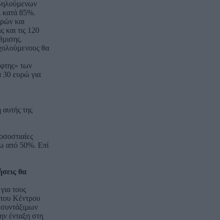
 δηλούµενων
ι κατά 85%.
ορών και
 και τις 120
θµισης.
σχολούµενους θα
όφτης» των
 30 ευρώ για
 αυτής της
οσοστιαίες
ω από 50%. Επί
ήσεις θα
για τους
α του Κέντρου
 συντάξιµων
ην ένταξη στη