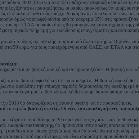
ης περιόδου 2002-2016 για τα οποία υπάρχουν ψηφιακά δεδοµένα των
υπολογίζονται οι προσαυξήσεις, οι οποίες ακολούθως θα κουρεύοντα
αθώς στο παλαιό καθεστώς υπήρχε διακύµανση του πλαισίου των εισφ
µπορούν όµως να επωφελούνται από το κούρεµα 85% στις προσαυξήσεις
ονες του πρ. ΕΤΑΑ οι οποίοι όµως θα µπορούν να κάνουν χρήση της ρύ
λάχιστη µηνιαία πληρωµή για ελεύθερους επαγγελµατίες και αυτοαπα
τα από το ύψος της οφειλής τους και από άλλα κριτήρια. Ο µόνος «κ
εθεί στα 50 ευρώ για τους προερχόµενους από ΟΑΕΕ και ΕΤΑΑ και στα
ρανάζια:
διαχωρίζεται σε βασική οφειλή και σε προσαυξήσεις. Η βασική οφειλή
ρίζεται σε βασική οφειλή και σε προσαυξήσεις. Η βασική οφειλή θα
ωνε ο οφειλέτης την επίµαχη περίοδο δηµιουργίας της οφειλής (µε π
 επανυπολογισµού, η βασική οφειλή θα «κουρεύεται» ακόµη και πάν
του 2018 θα διαχωρίζεται σε βασική οφειλή και σε προσαυξήσεις.
κύπτει η νέα βασική οφειλή. Οι νέες επανυπολογισµένες προσαυξ
 µε ελάχιστο ποσό δόσης τα 30 ευρώ για τους αγρότες και τα 50 ευρώ 
ταία ευκαιρία τακτοποίησης, θα βρίσκονται στην πρώτη προτεραιότητ
, η αποδοχή του επανυπολογισµού, που θα συνεπάγεται και κούρεµα
το τελικό ποσό της σύνταξης- θα είναι απαραίτητη προϋπόθεση για τ