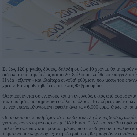
Σε έως 120 µηνιαίες δόσεις, δηλαδή σε έως 10 χρόνια, θα µπορούν
ασφαλιστικά Ταµεία έως και το 2018 όλοι οι ελεύθεροι επαγγελµατί
Η νέα «έξυπνη» και ιδιαίτερα ευνοϊκή ρύθµιση, που µέσω του επαν
χρεών, θα νοµοθετηθεί έως το τέλος Φεβρουαρίου.
Θα απευθύνεται σε ενεργούς και µη ενεργούς, εκτός από όσους εντά
τακτοποίησης µε σηµαντικά οφέλη σε όλους. Το πλήρες πακέτο των 
µε νέα επανυπολογισµένη οφειλή άνω των 6.000 ευρώ όπως και οι α
Οι υπόλοιποι θα ρυθµίζουν σε προοδευτικά λιγότερες δόσεις, αφού 
για τους ασφαλισµένους σε πρ. ΟΑΕΕ και ΕΤΑΑ και στα 30 ευρώ γι
παλαιών οφειλών και προσαυξήσεων, που θα οδηγεί σε συνολικό κο
Σύµφωνα µε πληροφορίες, στη νέα ρύθµιση θα µπορούν να εντάσσον