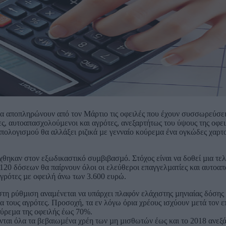
 να αποπληρώνουν από τον Μάρτιο τις οφειλές που έχουν συσσωρεύσει
ες, αυτοαπασχολούµενοι και αγρότες, ανεξαρτήτως του ύψους της οφει
υπολογισµού θα αλλάξει ριζικά µε γενναίο κούρεµα ένα ογκώδες χαρ
χθηκαν στον εξωδικαστικό συµβιβασµό. Στόχος είναι να δοθεί µια τελ
120 δόσεων θα παίρνουν όλοι οι ελεύθεροι επαγγελµατίες και αυτοα
γρότες µε οφειλή άνω των 3.600 ευρώ.
στη ρύθµιση αναµένεται να υπάρχει πλαφόν ελάχιστης µηνιαίας δόσης
α τους αγρότες. Προσοχή, τα εν λόγω όρια χρέους ισχύουν µετά τον 
ύρεµα της οφειλής έως 70%.
ται όλα τα βεβαιωµένα χρέη των µη µισθωτών έως και το 2018 ανεξά