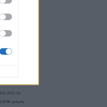
ολογίστηκαν
νέου µε το
τά την οποία
η της 15ετίας
λογισµού της
ς. Αλλωστε οι
2002-2016 για
ία του
ηλωµένων
 τους
ρίς
ο ποσό τα 30
 της σύνταξης.
 85% δεν θα
 προκύπτουν µε
2011-2015. Οι
12.819€: µείωση