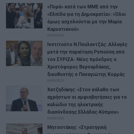
«Πυρά» κατά των ΜΜΕ από την
«Ελπίδα για τη Δημοκρατία»: «Όλοι
όμως ασχολούνται με την Μαρία
Καρυστιανού»
06/08/2026
Ινστιτούτο Ν.Πουλαντζάς: Αλλαγές
μετά την παραίτηση Ρεπούση από
τον ΣΥΡΙΖΑ- Νέος πρόεδρος ο
Χριστόφορος Βερναρδάκης,
διευθυντής ο Παναγιώτης Κορμάς
06/08/2026
Χατζηδάκης: «Στον κάλαθο των
αχρήστων οι αμφισβητήσεις για το
καλώδιο της ηλεκτρικής
διασύνδεσης Ελλάδας-Κύπρου»
06/08/2026
Μητσοτάκης: «Στρατηγική