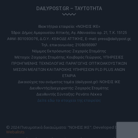
DAILYPOST.GR – ΤΑΥΤΌΤΗΤΑ
Ιδιοκτήτρια εταιρεία: «ΝΟΗΣΙΣ ΙΚΕ»
Έδρα: Δήμος Αμαρουσίου Αττικής, Αγ. Αθανασίου αρ. 21, Τ.Κ. 15125
ΑΦΜ: 801093076, Δ.Ο.Υ.: ΚΕΦΟΔΕ ΑΤΤΙΚΗΣ, E-mail: press@dailypost.gr,
Τηλ. επικοινωνίας: 2108066997
Νόμιμος Εκπρόσωπος: Ζαχαρός Σταμάτης
Μέτοχοι: Ζαχαρός Σταμάτης, Κουβαράς Γεώργιος, ΥΠΗΡΕΣΙΕΣ
ΠΡΟΗΓΜΕΝΗΣ ΤΕΧΝΟΛΟΓΙΑΣ ΠΑΡΑΓΩΓΗΣ ΟΠΤΙΚΟΑΚΟΥΣΤΙΚΩΝ
ΜΕΣΩΝ ΜΕΛΕΤΩΝ ΚΑΙ ΠΑΡΟΧΗΣ ΥΠΗΡΕΣΙΩΝ PLD PLUS ΑΝΩΝ
ΕΤΑΙΡΙΑ
Δικαιούχος του ονόματος τομέα (dailypost.gr): ΝΟΗΣΙΣ ΙΚΕ
Διευθυντής/Διαχειριστής: Ζαχαρός Σταμάτης
Διευθυντής Σύνταξης: Ρενάτο Λέκκα
Δείτε εδώ τα στοιχεία της εταιρείας
© 2024 Πνευματικά δικαιώματα: "ΝΟΗΣΙΣ ΙΚΕ". Developed by
Webalists