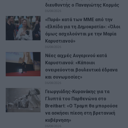
διευθυντής ο Παναγιώτης Κορμάς
06/08/2026
«Πυρά» κατά των ΜΜΕ από την
«Ελπίδα για τη Δημοκρατία»: «Όλοι
όμως ασχολούνται με την Μαρία
Καρυστιανού»
06/08/2026
Νέες αιχμές Αυγερινού κατά
Καρυστιανού: «Kάποιοι
ονειρεύονται βουλευτικά έδρανα
και συνωμοσίες»
06/08/2026
Γεωργιάδης-Κυρανάκης για τα
Γλυπτά του Παρθενώνα στο
Breitbart: «Ο Τραμπ θα μπορούσε
να ασκήσει πίεση στη βρετανική
κυβέρνηση»
06/08/2026