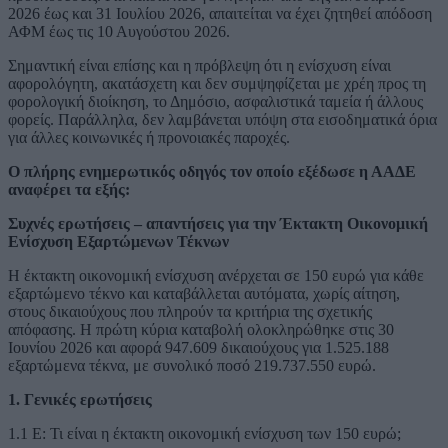
2026 έως και 31 Ιουλίου 2026, απαιτείται να έχει ζητηθεί απόδοση
ΑΦΜ έως τις 10 Αυγούστου 2026.
Σημαντική είναι επίσης και η πρόβλεψη ότι η ενίσχυση είναι
αφορολόγητη, ακατάσχετη και δεν συμψηφίζεται με χρέη προς τη
φορολογική διοίκηση, το Δημόσιο, ασφαλιστικά ταμεία ή άλλους
φορείς. Παράλληλα, δεν λαμβάνεται υπόψη στα εισοδηματικά όρια
για άλλες κοινωνικές ή προνοιακές παροχές.
Ο πλήρης ενημερωτικός οδηγός τον οποίο εξέδωσε η ΑΑΔΕ
αναφέρει τα εξής:
Συχνές ερωτήσεις – απαντήσεις για την Έκτακτη Οικονομική
Ενίσχυση Εξαρτώμενων Τέκνων
Η έκτακτη οικονομική ενίσχυση ανέρχεται σε 150 ευρώ για κάθε
εξαρτώμενο τέκνο και καταβάλλεται αυτόματα, χωρίς αίτηση,
στους δικαιούχους που πληρούν τα κριτήρια της σχετικής
απόφασης. Η πρώτη κύρια καταβολή ολοκληρώθηκε στις 30
Ιουνίου 2026 και αφορά 947.609 δικαιούχους για 1.525.188
εξαρτώμενα τέκνα, με συνολικό ποσό 219.737.550 ευρώ.
1. Γενικές ερωτήσεις
1.1 Ε: Τι είναι η έκτακτη οικονομική ενίσχυση των 150 ευρώ;