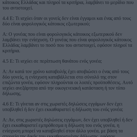
κάτοικος Ελλάδας και πληροί τα κριτήρια, λαμβάνει το μερίδιο που
του αντιστοιχεί.
4.4 Ε: Τι ισχύει όταν οι γονείς δεν είναι έγγαμοι και ένας από τους
δύο είναι φορολογικός κάτοικος εξωτερικού;
Α: Ο γονέας που είναι φορολογικός κάτοικος εξωτερικού δεν
λαμβάνει την ενίσχυση. Ο γονέας που είναι φορολογικός κάτοικος
Ελλάδας λαμβάνει το ποσό που του αντιστοιχεί, εφόσον πληροί τα
κριτήρια.
4.5 Ε: Τι ισχύει σε περίπτωση θανάτου ενός γονέα;
Α: Αν κατά τον χρόνο καταβολής έχει αποβιώσει ο ένας από τους
δύο γονείς, η ενίσχυση καταβάλλεται στο σύνολό της στον
επιζώντα γονέα, εφόσον πληρούνται οι λοιπές προϋποθέσεις. Αυτό
ισχύει ανεξάρτητα από την οικογενειακή κατάσταση ή τον τύπο
δήλωσης.
4.6 Ε: Τι γίνεται αν στις χωριστές δηλώσεις εγγάμων δεν έχει
υποβληθεί ή δεν έχει εκκαθαριστεί η δήλωση του ενός γονέα;
Α: Αν, στις χωριστές δηλώσεις εγγάμων, δεν έχει υποβληθεί ή δεν
έχει εκκαθαριστεί εμπρόθεσμα η δήλωση του ενός γονέα, η
ενίσχυση μπορεί να καταβληθεί στον άλλο γονέα, με βάση τα
στοιχεία της δικής του εκκαθαρισμένης δήλωσης, εφόσον