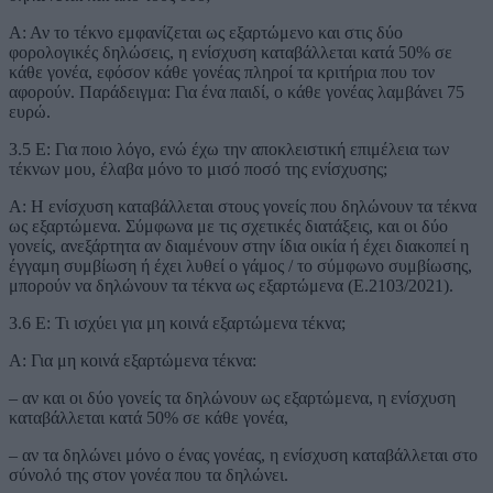
Α: Αν το τέκνο εμφανίζεται ως εξαρτώμενο και στις δύο
φορολογικές δηλώσεις, η ενίσχυση καταβάλλεται κατά 50% σε
κάθε γονέα, εφόσον κάθε γονέας πληροί τα κριτήρια που τον
αφορούν. Παράδειγμα: Για ένα παιδί, ο κάθε γονέας λαμβάνει 75
ευρώ.
3.5 Ε: Για ποιο λόγο, ενώ έχω την αποκλειστική επιμέλεια των
τέκνων μου, έλαβα μόνο το μισό ποσό της ενίσχυσης;
Α: Η ενίσχυση καταβάλλεται στους γονείς που δηλώνουν τα τέκνα
ως εξαρτώμενα. Σύμφωνα με τις σχετικές διατάξεις, και οι δύο
γονείς, ανεξάρτητα αν διαμένουν στην ίδια οικία ή έχει διακοπεί η
έγγαμη συμβίωση ή έχει λυθεί ο γάμος / το σύμφωνο συμβίωσης,
μπορούν να δηλώνουν τα τέκνα ως εξαρτώμενα (Ε.2103/2021).
3.6 Ε: Τι ισχύει για μη κοινά εξαρτώμενα τέκνα;
Α: Για μη κοινά εξαρτώμενα τέκνα:
– αν και οι δύο γονείς τα δηλώνουν ως εξαρτώμενα, η ενίσχυση
καταβάλλεται κατά 50% σε κάθε γονέα,
– αν τα δηλώνει μόνο ο ένας γονέας, η ενίσχυση καταβάλλεται στο
σύνολό της στον γονέα που τα δηλώνει.