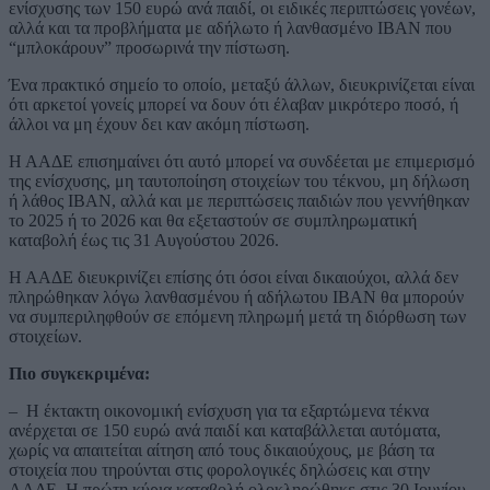
ενίσχυσης των 150 ευρώ ανά παιδί, οι ειδικές περιπτώσεις γονέων,
αλλά και τα προβλήματα με αδήλωτο ή λανθασμένο IBAN που
“μπλοκάρουν” προσωρινά την πίστωση.
Ένα πρακτικό σημείο το οποίο, μεταξύ άλλων, διευκρινίζεται είναι
ότι αρκετοί γονείς μπορεί να δουν ότι έλαβαν μικρότερο ποσό, ή
άλλοι να μη έχουν δει καν ακόμη πίστωση.
Η ΑΑΔΕ επισημαίνει ότι αυτό μπορεί να συνδέεται με επιμερισμό
της ενίσχυσης, μη ταυτοποίηση στοιχείων του τέκνου, μη δήλωση
ή λάθος IBAN, αλλά και με περιπτώσεις παιδιών που γεννήθηκαν
το 2025 ή το 2026 και θα εξεταστούν σε συμπληρωματική
καταβολή έως τις 31 Αυγούστου 2026.
Η ΑΑΔΕ διευκρινίζει επίσης ότι όσοι είναι δικαιούχοι, αλλά δεν
πληρώθηκαν λόγω λανθασμένου ή αδήλωτου IBAN θα μπορούν
να συμπεριληφθούν σε επόμενη πληρωμή μετά τη διόρθωση των
στοιχείων.
Πιο συγκεκριμένα:
– Η έκτακτη οικονομική ενίσχυση για τα εξαρτώμενα τέκνα
ανέρχεται σε 150 ευρώ ανά παιδί και καταβάλλεται αυτόματα,
χωρίς να απαιτείται αίτηση από τους δικαιούχους, με βάση τα
στοιχεία που τηρούνται στις φορολογικές δηλώσεις και στην
ΑΑΔΕ. Η πρώτη κύρια καταβολή ολοκληρώθηκε στις 30 Ιουνίου