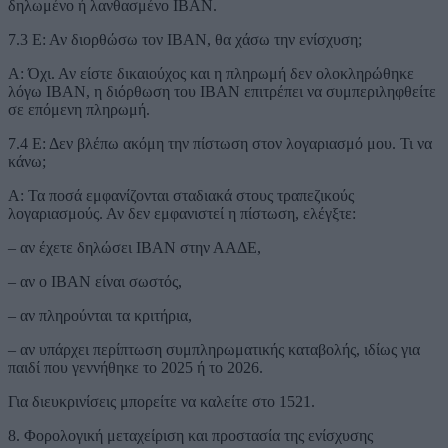
δηλωμένο ή λανθασμένο IBAN.
7.3 Ε: Αν διορθώσω τον IBAN, θα χάσω την ενίσχυση;
Α: Όχι. Αν είστε δικαιούχος και η πληρωμή δεν ολοκληρώθηκε
λόγω IBAN, η διόρθωση του IBAN επιτρέπει να συμπεριληφθείτε
σε επόμενη πληρωμή.
7.4 Ε: Δεν βλέπω ακόμη την πίστωση στον λογαριασμό μου. Τι να
κάνω;
Α: Τα ποσά εμφανίζονται σταδιακά στους τραπεζικούς
λογαριασμούς. Αν δεν εμφανιστεί η πίστωση, ελέγξτε:
– αν έχετε δηλώσει IBAN στην ΑΑΔΕ,
– αν ο IBAN είναι σωστός,
– αν πληρούνται τα κριτήρια,
– αν υπάρχει περίπτωση συμπληρωματικής καταβολής, ιδίως για
παιδί που γεννήθηκε το 2025 ή το 2026.
Για διευκρινίσεις μπορείτε να καλείτε στο 1521.
8. Φορολογική μεταχείριση και προστασία της ενίσχυσης