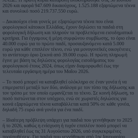
2026 και αφορά 947.609 δικαιούχους, 1.525.188 εξαρτώμενα τέκνα
και συνολικό ποσό 219.737.550 ευρώ.
– Δικαιούχοι είναι γονείς με εξαρτώμενα τέκνα που είναι
φορολογικοί κάτοικοι Ελλάδας, έχουν δηλώσει τα παιδιά στη
φορολογική δήλωση και πληρούν τα προβλεπόμενα εισοδηματικά
κριτήρια. Για έγγαμους ή μέρη συμφώνου συμβίωσης, το όριο είναι
40.000 ευρώ για το πρώτο παιδί, προσαυξανόμενο κατά 5.000
ευρώ για κάθε επιπλέον τέκνο, ενώ για μονογονεϊκές οικογένειες
το αντίστοιχο όριο ξεκινά από 39.000 ευρώ. Η πρώτη πληρωμή
έγινε με βάση τις δηλώσεις φορολογίας εισοδήματος του
φορολογικού έτους 2024, όπως είχαν διαμορφωθεί έως την
τελευταία εργάσιμη ημέρα του Μαΐου 2026.
– Το ποσό μπορεί να καταβληθεί ολόκληρο σε έναν γονέα ή να
επιμεριστεί μεταξύ των δύο, ανάλογα με τον τύπο της δήλωσης και
τον τρόπο με τον οποίο εμφανίζεται το τέκνο. Σε κοινή δήλωση, το
ποσό πιστώνεται στον υπόχρεο, ενώ σε χωριστές δηλώσεις για
κοινά εξαρτώμενα τέκνα καταβάλλεται κατά 50% σε κάθε γονέα,
δηλαδή 75 ευρώ ανά γονέα για ένα παιδί.
– Ιδιαίτερη πρόβλεψη υπάρχει για παιδιά που γεννήθηκαν το 2025
ή το 2026, καθώς η ενίσχυση ή τυχόν επιπλέον ποσό μπορεί να
καταβληθεί έως τις 31 Αυγούστου 2026, υπό συγκεκριμένες
προϋποθέσεις. Για παιδιά που γεννήθηκαν από 1ης Ιανουαρίου