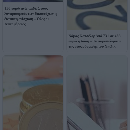
150 ευρώ ανά παιδί: Στους
λογαριασμούς των δικαιούχων η
έκτακτη ενίσχυση – Όλες οι
λεπτομέρειες
Νόμος Κατσέλη: Από 731 σε 483
ευρώ η δόση – Τα παραδείγματα
της νέας ρύθμισης του ΥπΟικ