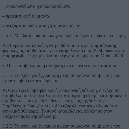
– φορολογούμενο ή απαλλασσόμενο,
– πραγματικό ή τεκμαρτό,
– ανεξάρτητα από την πηγή προέλευσής του.
2.5 Ε: Με βάση ποια φορολογική δήλωση έγινε η πρώτη πληρωμή;
Α: Η πρώτη καταβολή έγινε με βάση τα στοιχεία της δήλωσης
φορολογίας εισοδήματος για το φορολογικό έτος 2024, όπως είχαν
διαμορφωθεί έως την τελευταία εργάσιμη ημέρα του Μαΐου 2026.
3. Πώς καταβάλλεται η ενίσχυση ανά οικογενειακή κατάσταση
3.1 Ε: Τι ισχύει για έγγαμους ή μέρη συμφώνου συμβίωσης που
έχουν υποβάλει κοινή δήλωση;
Α: Όταν έχει υποβληθεί κοινή φορολογική δήλωση, η ενίσχυση
καταβάλλεται στο σύνολό της στον σύζυγο ή στο μέρος συμφώνου
συμβίωσης που έχει δηλωθεί ως υπόχρεος της δήλωσης.
Παράδειγμα: Οικογένεια με δύο εξαρτώμενα τέκνα δικαιούται
συνολικά 300 ευρώ. Το ποσό καταβάλλεται ολόκληρο στον
υπόχρεο της κοινής δήλωσης.
3.2 Ε: Τι ισχύει για έγγαμους ή μέρη συμφώνου συμβίωσης που