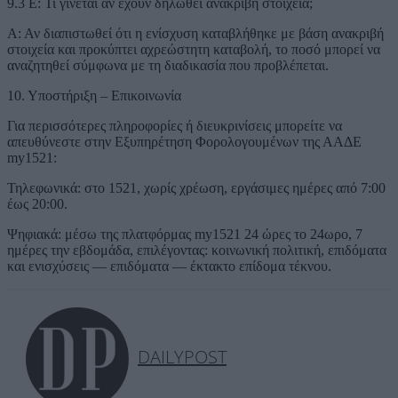
9.3 Ε: Τι γίνεται αν έχουν δηλωθεί ανακριβή στοιχεία;
Α: Αν διαπιστωθεί ότι η ενίσχυση καταβλήθηκε με βάση ανακριβή
στοιχεία και προκύπτει αχρεώστητη καταβολή, το ποσό μπορεί να
αναζητηθεί σύμφωνα με τη διαδικασία που προβλέπεται.
10. Υποστήριξη – Επικοινωνία
Για περισσότερες πληροφορίες ή διευκρινίσεις μπορείτε να
απευθύνεστε στην Εξυπηρέτηση Φορολογουμένων της ΑΑΔΕ
my1521:
Τηλεφωνικά: στο 1521, χωρίς χρέωση, εργάσιμες ημέρες από 7:00
έως 20:00.
Ψηφιακά: μέσω της πλατφόρμας my1521 24 ώρες το 24ωρο, 7
ημέρες την εβδομάδα, επιλέγοντας: κοινωνική πολιτική, επιδόματα
και ενισχύσεις — επιδόματα — έκτακτο επίδομα τέκνου.
DAILYPOST