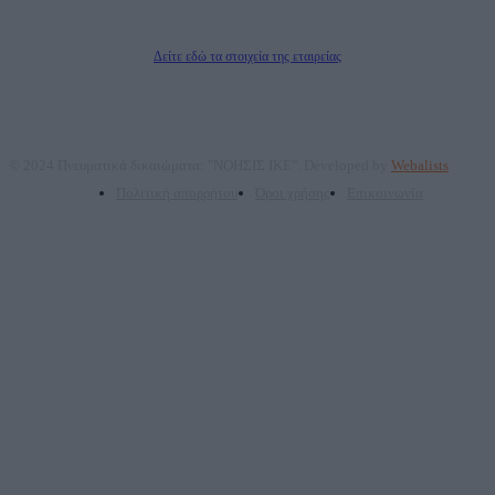
Δικαιούχος του ονόματος τομέα (dailypost.gr): ΝΟΗΣΙΣ ΙΚΕ
Διευθυντής/Διαχειριστής: Ζαχαρός Σταμάτης
Διευθυντής Σύνταξης: Ρενάτο Λέκκα
Δείτε εδώ τα στοιχεία της εταιρείας
© 2024 Πνευματικά δικαιώματα: "ΝΟΗΣΙΣ ΙΚΕ". Developed by
Webalists
Πολιτική απορρήτου
Όροι χρήσης
Επικοινωνία