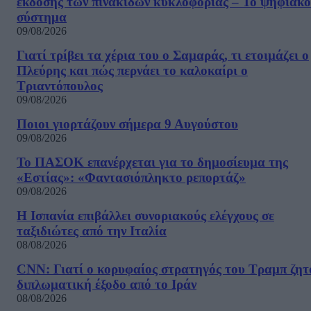
έκδοσης των πινακίδων κυκλοφορίας – Το ψηφιακό
σύστημα
09/08/2026
Γιατί τρίβει τα χέρια του ο Σαμαράς, τι ετοιμάζει ο
Πλεύρης και πώς περνάει το καλοκαίρι ο
Τριαντόπουλος
09/08/2026
Ποιοι γιορτάζουν σήμερα 9 Αυγούστου
09/08/2026
Το ΠΑΣΟΚ επανέρχεται για το δημοσίευμα της
«Εστίας»: «Φαντασιόπληκτο ρεπορτάζ»
09/08/2026
Η Ισπανία επιβάλλει συνοριακούς ελέγχους σε
ταξιδιώτες από την Ιταλία
08/08/2026
CNN: Γιατί ο κορυφαίος στρατηγός του Τραμπ ζητ
διπλωματική έξοδο από το Ιράν
08/08/2026