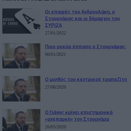
Οι επαφές του Ανδρουλάκη, ο
Στουρνάρας και οι δήμαρχοι του
ΣΥΡΙΖΑ
27/01/2022
Ποιο ρεκόρ έσπασε ο Στουρνάρας;
06/01/2021
Ο μισθός του κεντρικού τραπεζίτη
27/08/2020
Ο Γιάνης κρίνει επιστημονικά
«ανεπαρκή» τον Στουρνάρα
26/05/2020