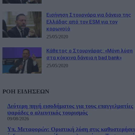
Εισήγηση Στουρνάρα για δάνειο της
Ελλάδας από τον ESM για τον
κορωνοϊό
25/05/2020
Κάθετος ο Στουρνάρας: «Μόνη λύση
στα κόκκινα δάνεια η bad bank»
25/05/2020
ΡΟΗ ΕΙΔΗΣΕΩΝ
Δεύτερη πηγή εισοδήματος για τους επαγγελματίες
ψαράδες ο αλιευτικός τουρισμός
09/08/2026
Υπ. Μεταφορών: Οριστική λύση στις καθυστερήσει