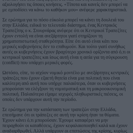
αξιολογήσει τις όποιες κινήσεις. «Τίποτα και κανείς δεν μπορεί να
με εμποδίσει να κάνω το καθήκον μου» ανέφερε χαρακτηριστικά.
Σε ερώτημα για το πόσο εύκολα μπορεί να κάνει τη δουλειά του
στην Ελλάδα, ειδικά το τελευταίο διάστημα, ένας Κεντρικός
Τραπεζίτης ο κ. Στουρνάρας ανέφερε ότι οι Κεντρικοί Τραπεζίτες
έχουν εντολή να είναι ανεξάρτητοι γιατί στηρίζουν τη
χρηματοπιστωτική σταθερότητα. Είπε ότι αυτό είναι κάτι που
μερικές κυβερνήσεις δεν το επιθυμούν. Και τούτο γιατί συνήθως
αυτές οι κυβερνήσεις έχουν βραχύτερο χρονικό ορίζοντα από ό,τι οι
κεντρικοί τραπεζίτες και ίσως αυτή είναι η αιτία για τη σύγκρουση
(conflict) που υπάρχει μερικές φορές.
Ωστόσο, είπε, το ισχύον νομικό μοντέλο με ανεξάρτητες κεντρικές
τράπεζες που έχουν εξαετή θητεία είναι μια πολιτική που είναι
καλύτερη από αυτή που υπήρχε παλαιότερα, όταν οι κυβερνήσεις
μπορούσαν να ελέγξουν τη νομισματική και τη μακροοικονομική
πολιτική. Παλαιότερα είχαμε ισχυρές πληθωριστικές πιέσεις, οι
οποίες δεν υπάρχουν αυτή την περίοδο.
Σε ερώτημα για την κατάσταση των τραπεζών στην Ελλάδα,
επεσήμανε ότι οι τράπεζες σε αυτή την κρίση ήταν τα θύματα.
Έχουν κάνει ό,τι μπορούσαν. Έχουμε καταφέρει να μην
πειραχθούν οι καταθέσεις, έχουν κεφαλαιοποιηθεί καλά και έχουν
αναδιαρθρωθεί. Αλλά υπάρχουν οι επιπτώσεις της κρίσης, κυρίως