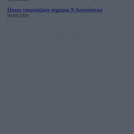
Ποιοι γιορτάζουν σήμερα 9 Αυγούστου
09/08/2026
Μία ομάδα έμπειρων δημοσιογράφων δημιούργησαν πριν μερικά χρόνια το
dailypost.gr, με στόχο την αντικειμενική ενημέρωση και την ανάλυση πίσω από
τους τίτλους των ειδήσεων. Μαζί με μια μαχητική δημοσιογραφική ομάδα,
αποκαλύπτουν πολιτικά και παραπολιτικά θέματα, γράφουν επωνύμως την
άποψη τους, με γνώμονα τον ενημερωμένο αναγνώστη.
DAILYPOST.GR – ΤΑΥΤΌΤΗΤΑ
Ιδιοκτήτρια εταιρεία: «ΝΟΗΣΙΣ ΙΚΕ»
Έδρα: Δήμος Αμαρουσίου Αττικής, Αγ. Αθανασίου αρ. 21, Τ.Κ. 15125
ΑΦΜ: 801093076, Δ.Ο.Υ.: ΚΕΦΟΔΕ ΑΤΤΙΚΗΣ, E-mail: press@dailypost.gr, Τηλ.
επικοινωνίας: 2108066997
Νόμιμος Εκπρόσωπος: Ζαχαρός Σταμάτης
Μέτοχοι: Ζαχαρός Σταμάτης, Κουβαράς Γεώργιος, ΥΠΗΡΕΣΙΕΣ ΠΡΟΗΓΜΕΝΗΣ
ΤΕΧΝΟΛΟΓΙΑΣ ΠΑΡΑΓΩΓΗΣ ΟΠΤΙΚΟΑΚΟΥΣΤΙΚΩΝ ΜΕΣΩΝ ΜΕΛΕΤΩΝ ΚΑΙ
ΠΑΡΟΧΗΣ ΥΠΗΡΕΣΙΩΝ PLD PLUS ΑΝΩΝ ΕΤΑΙΡΙΑ