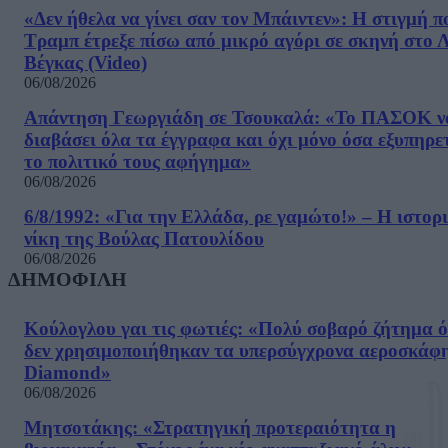
«Δεν ήθελα να γίνει σαν τον Μπάιντεν»: Η στιγμή π
Τραμπ έτρεξε πίσω από μικρό αγόρι σε σκηνή στο 
Βέγκας (Video)
06/08/2026
Απάντηση Γεωργιάδη σε Τσουκαλά: «Το ΠΑΣΟΚ ν
διαβάσει όλα τα έγγραφα και όχι μόνο όσα εξυπηρε
το πολιτικό τους αφήγημα»
06/08/2026
6/8/1992: «Για την Ελλάδα, ρε γαμώτο!» – Η ιστορ
νίκη της Βούλας Πατουλίδου
06/08/2026
ΔΗΜΟΦΙΛΗ
Κούλογλου γαι τις φωτιές: «Πολύ σοβαρό ζήτημα ό
δεν χρησιμοποιήθηκαν τα υπερσύγχρονα αεροσκάφ
Diamond»
06/08/2026
Μητσοτάκης: «Στρατηγική προτεραιότητα η