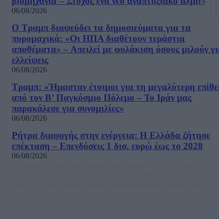
βιομηχανία – Στόχος ένα νέο αναπτυξιακό άλμα»
06/08/2026
Ο Τραμπ διαψεύδει τα δημοσιεύματα για τα
πυρομαχικά: «Οι ΗΠΑ διαθέτουν τεράστια
αποθέματα» – Απειλεί με φυλάκιση όσους μιλούν γ
ελλείψεις
06/08/2026
Τραμπ: «Ήμασταν έτοιμοι για τη μεγαλύτερη επίθ
από τον Β’ Παγκόσμιο Πόλεμο – Το Ιράν μας
παρακάλεσε για συνομιλίες»
06/08/2026
Ρήτρα διαφυγής στην ενέργεια: Η Ελλάδα ζήτησε
επέκταση – Επενδύσεις 1 δισ. ευρώ έως το 2028
06/08/2026
Μία ομάδα έμπειρων δημοσιογράφων δημιούργησαν πριν μερικά χρόνια το
dailypost.gr, με στόχο την αντικειμενική ενημέρωση και την ανάλυση πίσω από
τους τίτλους των ειδήσεων. Μαζί με μια μαχητική δημοσιογραφική ομάδα,
αποκαλύπτουν πολιτικά και παραπολιτικά θέματα, γράφουν επωνύμως την
άποψη τους, με γνώμονα τον ενημερωμένο αναγνώστη.