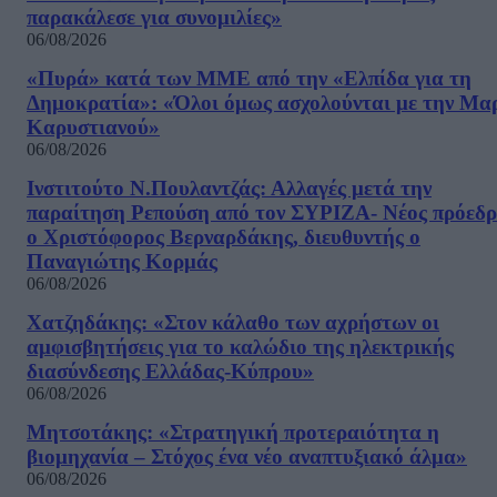
παρακάλεσε για συνομιλίες»
06/08/2026
«Πυρά» κατά των ΜΜΕ από την «Ελπίδα για τη
Δημοκρατία»: «Όλοι όμως ασχολούνται με την Μα
Καρυστιανού»
06/08/2026
Ινστιτούτο Ν.Πουλαντζάς: Αλλαγές μετά την
παραίτηση Ρεπούση από τον ΣΥΡΙΖΑ- Νέος πρόεδρ
ο Χριστόφορος Βερναρδάκης, διευθυντής ο
Παναγιώτης Κορμάς
06/08/2026
Χατζηδάκης: «Στον κάλαθο των αχρήστων οι
αμφισβητήσεις για το καλώδιο της ηλεκτρικής
διασύνδεσης Ελλάδας-Κύπρου»
06/08/2026
Μητσοτάκης: «Στρατηγική προτεραιότητα η
βιομηχανία – Στόχος ένα νέο αναπτυξιακό άλμα»
06/08/2026