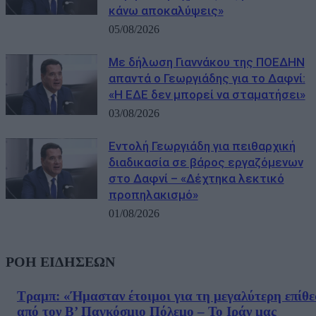
κάνω αποκαλύψεις»
05/08/2026
Με δήλωση Γιαννάκου της ΠΟΕΔΗΝ
απαντά ο Γεωργιάδης για το Δαφνί:
«Η ΕΔΕ δεν μπορεί να σταματήσει»
03/08/2026
Εντολή Γεωργιάδη για πειθαρχική
διαδικασία σε βάρος εργαζόμενων
στο Δαφνί – «Δέχτηκα λεκτικό
προπηλακισμό»
01/08/2026
ΡΟΗ ΕΙΔΗΣΕΩΝ
Τραμπ: «Ήμασταν έτοιμοι για τη μεγαλύτερη επίθ
από τον Β’ Παγκόσμιο Πόλεμο – Το Ιράν μας