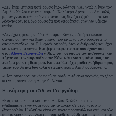
«Δεν έχεις ζητήσει ποτέ ρουσφέτι;», ρώτησε η Αθηναΐς Νέγκα τον
Αιμίλιο Χειλάκη στην εκπομπή «Καλύτερα Αργά» του Action24,
με τον γνωστό ηθοποιό να απαντά πως δεν έχει ζητήσει ποτέ και
λέγοντας ότι το μόνο ρουσφέτι που αποδέχεται είναι για θέματα
υγείας.
«Δεν έχω ζητήσει, απ’ ό,τι θυμάμαι. Εάν έχω ζητήσει κάποια
στιγμή, θα ήταν για θέμα υγείας, που είναι το μόνο ρουσφέτι το
οποίο παραδέχομαι. Ειλικρινά. Δηλαδή, όταν ο άνθρωπός σου έχει
κάτι, κάνεις τα πάντα.
Και ξέρω περιπτώσεις που έχουν πάει
στον
Άδωνι Γεωργιάδη
άνθρωποι , οι οποίοι τον μισούσαν, και
πήγαν και τον παρακάλεσαν: Κάνε κάτι για τη μάνα μου, τον
πατέρα μου, τη θεία μου. Και, απ’ ό,τι έχω μάθει βοήθησε προς
τιμήν του σε μια δύσκολη στιγμή»,
είπε ο Αιμίλιος Χειλάκης.
«Είναι αποτελεσματικός πολύ σε αυτό, αυτό είναι γεγονός, το ξέρω
κι εγώ», απάντησε η Αθηναΐς Νέγκα.
Η ανάρτηση του Άδωνι Γεωργιάδη:
«Ευχαριστώ θερμά και τον κ. Αιμίλιο Χειλάκη και την
@athinaisnega για αυτή τους την αναφορά σε μένα χθες στο
@action24tv. Η αλήθεια είναι ότι πάντα προσπαθώ και εγώ και όλο
μου το γραφείο να εξυπηρετούμε κάθε συνάνθρωπο μας που ζητάει