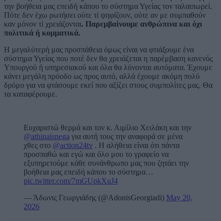
την βοήθεια μας επειδή κάπου το σύστημα Υγείας τον ταλαιπωρεί.
Πότε δεν έχω ρωτήσει ούτε τί ψηφίζουν, ούτε αν με συμπαθούν
καν μόνον τί χρειάζονται
. Παρεμβαίνουμε ανθρώπινα και όχι
πολιτικά ή κομματικά.
Η μεγαλύτερή μας προσπάθεια όμως είναι να φτιάξουμε ένα
σύστημα Υγείας που ποτέ δεν θα χρειάζεται η παρέμβαση κανενός
Υπουργού ή υπηρεσιακού και όλα θα λύνονται αυτόματα. Έχουμε
κάνει μεγάλη πρόοδο ως προς αυτό, αλλά έχουμε ακόμη πολύ
δρόμο για να φτάσουμε εκεί που αξίζει στους συμπολίτες μας. Θα
τα καταφέρουμε.
Ευχαριστώ θερμά και τον κ. Αιμίλιο Χειλάκη και την
@athinaisnega
για αυτή τους την αναφορά σε μένα
χθες στο
@action24tv
. Η αλήθεια είναι ότι πάντα
προσπαθώ και εγώ και όλο μου το γραφείο να
εξυπηρετούμε κάθε συνάνθρωπο μας που ζητάει την
βοήθεια μας επειδή κάπου το σύστημα…
pic.twitter.com/7mGUpkXuJ4
— Άδωνις Γεωργιάδης (@AdonisGeorgiadi)
May 20,
2026