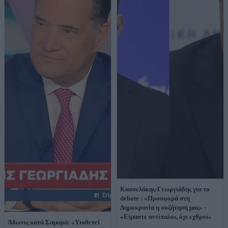
Κασσελάκης-Γεωργιάδης για το
debate : «Προσφορά στη
Δημοκρατία η συζήτησή μας» -
«Είμαστε αντίπαλοι, όχι εχθροί»
Άδωνις κατά Σαμαρά: «Υιοθετεί