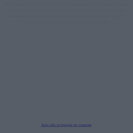
dailypost.gr, με στόχο την αντικειμενική ενημέρωση και την ανάλυση πίσω από
τους τίτλους των ειδήσεων. Μαζί με μια μαχητική δημοσιογραφική ομάδα,
αποκαλύπτουν πολιτικά και παραπολιτικά θέματα, γράφουν επωνύμως την
άποψη τους, με γνώμονα τον ενημερωμένο αναγνώστη.
DAILYPOST.GR – ΤΑΥΤΌΤΗΤΑ
Ιδιοκτήτρια εταιρεία: «ΝΟΗΣΙΣ ΙΚΕ»
Έδρα: Δήμος Αμαρουσίου Αττικής, Αγ. Αθανασίου αρ. 21, Τ.Κ. 15125
ΑΦΜ: 801093076, Δ.Ο.Υ.: ΚΕΦΟΔΕ ΑΤΤΙΚΗΣ, E-mail: press@dailypost.gr, Τηλ.
επικοινωνίας: 2108066997
Νόμιμος Εκπρόσωπος: Ζαχαρός Σταμάτης
Μέτοχοι: Ζαχαρός Σταμάτης, Κουβαράς Γεώργιος, ΥΠΗΡΕΣΙΕΣ ΠΡΟΗΓΜΕΝΗΣ
ΤΕΧΝΟΛΟΓΙΑΣ ΠΑΡΑΓΩΓΗΣ ΟΠΤΙΚΟΑΚΟΥΣΤΙΚΩΝ ΜΕΣΩΝ ΜΕΛΕΤΩΝ ΚΑΙ
ΠΑΡΟΧΗΣ ΥΠΗΡΕΣΙΩΝ PLD PLUS ΑΝΩΝ ΕΤΑΙΡΙΑ
Δικαιούχος του ονόματος τομέα (dailypost.gr): ΝΟΗΣΙΣ ΙΚΕ
Διευθυντής/Διαχειριστής: Ζαχαρός Σταμάτης
Διευθυντής Σύνταξης: Ρενάτο Λέκκα
Δείτε εδώ τα στοιχεία της εταιρείας