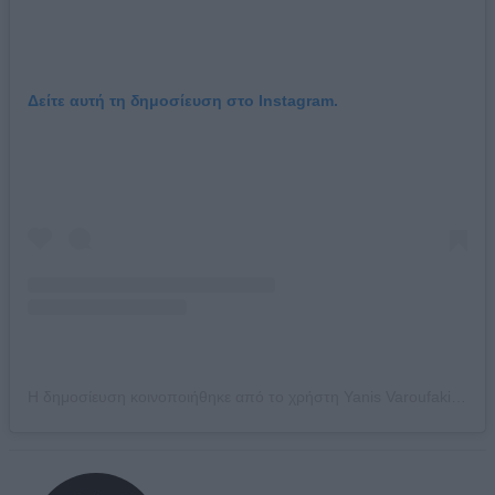
Δείτε αυτή τη δημοσίευση στο Instagram.
Η δημοσίευση κοινοποιήθηκε από το χρήστη Yanis Varoufakis – Γιάνης Βαρουφάκης (@yanis.varoufakis)