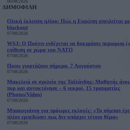
06/08/2026
ΔΗΜΟΦΙΛΗ
Ολική έκλειψη ηλίου: Πώς η Ευρώπη απειλείται με
blackout
07/08/2026
WSJ: Ο Πούτιν ενδέχεται να δοκιμάσει περιορισμέ
επίθεση σε χώρα του ΝΑΤΟ
07/08/2026
Ποιοι γιορτάζουν σήμερα, 7 Αυγούστου
07/08/2026
Μακελειό σε σχολείο της Ταϊλάνδης: Μαθητής άνοι
πυρ και αυτοκτόνησε – 6 νεκροί, 15 τραυματίες
(Photos/Video)
07/08/2026
Μπακογιάννη για πρόωρες εκλογές: «Το σύμπαν έχε
πλέον εμπεδώσει πως δεν υπάρχει τέτοιο θέμα»
07/08/2026
Μία ομάδα έμπειρων δημοσιογράφων δημιούργησαν πριν μερικά χρόνια το