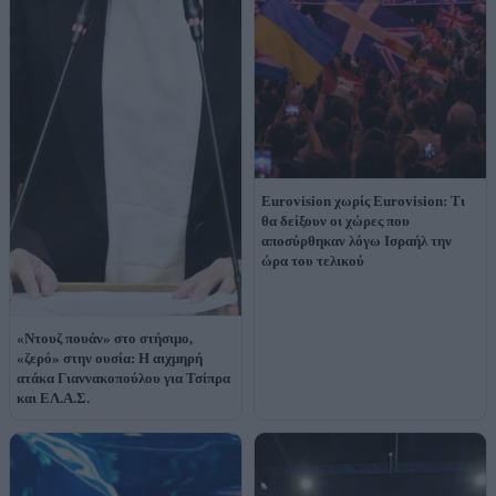
Eurovision χωρίς Eurovision: Τι
θα δείξουν οι χώρες που
αποσύρθηκαν λόγω Ισραήλ την
ώρα του τελικού
«Ντουζ πουάν» στο στήσιμο,
«ζερό» στην ουσία: Η αιχμηρή
ατάκα Γιαννακοπούλου για Τσίπρα
και ΕΛ.Α.Σ.