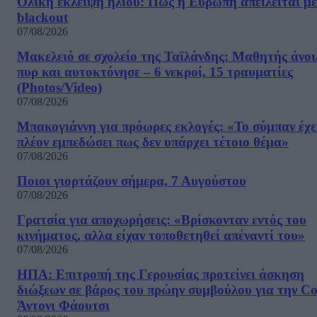
Ολική έκλειψη ηλίου: Πώς η Ευρώπη απειλείται με
blackout
07/08/2026
Μακελειό σε σχολείο της Ταϊλάνδης: Μαθητής άνοι
πυρ και αυτοκτόνησε – 6 νεκροί, 15 τραυματίες
(Photos/Video)
07/08/2026
Μπακογιάννη για πρόωρες εκλογές: «Το σύμπαν έχε
πλέον εμπεδώσει πως δεν υπάρχει τέτοιο θέμα»
07/08/2026
Ποιοι γιορτάζουν σήμερα, 7 Αυγούστου
07/08/2026
Γρατσία για αποχωρήσεις: «Bρίσκονταν εντός του
κινήματος, αλλα είχαν τοποθετηθεί απέναντί του»
07/08/2026
ΗΠΑ: Επιτροπή της Γερουσίας προτείνει άσκηση
διώξεων σε βάρος του πρώην συμβούλου για την Co
Άντονι Φάουτσι