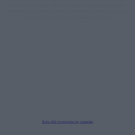
τους τίτλους των ειδήσεων. Μαζί με μια μαχητική δημοσιογραφική ομάδα,
αποκαλύπτουν πολιτικά και παραπολιτικά θέματα, γράφουν επωνύμως την
άποψη τους, με γνώμονα τον ενημερωμένο αναγνώστη.
DAILYPOST.GR – ΤΑΥΤΌΤΗΤΑ
Ιδιοκτήτρια εταιρεία: «ΝΟΗΣΙΣ ΙΚΕ»
Έδρα: Δήμος Αμαρουσίου Αττικής, Αγ. Αθανασίου αρ. 21, Τ.Κ. 15125
ΑΦΜ: 801093076, Δ.Ο.Υ.: ΚΕΦΟΔΕ ΑΤΤΙΚΗΣ, E-mail: press@dailypost.gr, Τηλ.
επικοινωνίας: 2108066997
Νόμιμος Εκπρόσωπος: Ζαχαρός Σταμάτης
Μέτοχοι: Ζαχαρός Σταμάτης, Κουβαράς Γεώργιος, ΥΠΗΡΕΣΙΕΣ ΠΡΟΗΓΜΕΝΗΣ
ΤΕΧΝΟΛΟΓΙΑΣ ΠΑΡΑΓΩΓΗΣ ΟΠΤΙΚΟΑΚΟΥΣΤΙΚΩΝ ΜΕΣΩΝ ΜΕΛΕΤΩΝ ΚΑΙ
ΠΑΡΟΧΗΣ ΥΠΗΡΕΣΙΩΝ PLD PLUS ΑΝΩΝ ΕΤΑΙΡΙΑ
Δικαιούχος του ονόματος τομέα (dailypost.gr): ΝΟΗΣΙΣ ΙΚΕ
Διευθυντής/Διαχειριστής: Ζαχαρός Σταμάτης
Διευθυντής Σύνταξης: Ρενάτο Λέκκα
Δείτε εδώ τα στοιχεία της εταιρείας