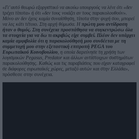
«Γι’ αυτό θεωρώ εξοργιστικό να ακούω υπουργούς να λένε ότι «δεν
τρέχει τίποτα» ή ότι «δεν τους νοιάζει αν τους παρακολουθούν».
Μόνο αν δεν έχεις καμία συναίσθηση, τίποτα στην ψυχή σου, μπορεί
να λες κάτι τέτοιο. Στη αρχή θύμωσα. Η
πρώτη μου αντίδραση
ήταν ο θυμός. Στη συνέχεια προσπάθησα να συγκεντρώσω όλα
τα στοιχεία για να δω τι ακριβώς είχε συμβεί. Πλέον δεν υπάρχει
καμία αμφιβολία ότι η παρακολούθησή μου συνδέεται με τη
συμμετοχή μου στην εξεταστική επιτροπή PEGA του
Ευρωπαϊκού Κοινοβουλίου
, η οποία διερεύνησε τη χρήση των
λογισμικών Pegasus, Predator και άλλων αντίστοιχων συστημάτων
παρακολούθησης.
Καθώς και τις παραβιάσεις που είχαν καταγραφεί
σε διάφορες ευρωπαϊκές χώρες, μεταξύ αυτών και στην Ελλάδα»
,
πρόσθεσε στην συνέχεια.