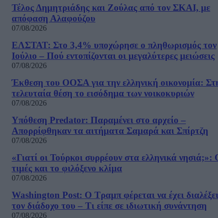
Τέλος Δημητριάδης και Ζούλας από τον ΣΚΑΙ, με
απόφαση Αλαφούζου
07/08/2026
ΕΛΣΤΑΤ: Στο 3,4% υποχώρησε ο πληθωρισμός τον
Ιούλιο – Πού εντοπίζονται οι μεγαλύτερες μειώσεις
07/08/2026
Έκθεση του ΟΟΣΑ για την ελληνική οικονομία: Στ
τελευταία θέση το εισόδημα των νοικοκυριών
07/08/2026
Υπόθεση Predator: Παραμένει στο αρχείο –
Απορρίφθηκαν τα αιτήματα Σαμαρά και Σπίρτζη
07/08/2026
«Γιατί οι Τούρκοι συρρέουν στα ελληνικά νησιά;»: 
τιμές και το φιλόξενο κλίμα
07/08/2026
Washington Post: Ο Τραμπ φέρεται να έχει διαλέξε
τον διάδοχο του – Τι είπε σε ιδιωτική συνάντηση
07/08/2026