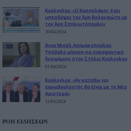
Κούλογλου: «Ο Κασσελάκης έχει
μπερδέψει τον Άρη Βελουχιώτη με
τον Άρη Σπηλιωτόπουλο»
30/04/2024
Άννα Μισέλ Ασημακοπούλου:
Υπέβαλε μήνυση για συκοφαντική
δυσφήμιση στον Στέλιο Κούλογλου
01/04/2024
Κούλογλου: «Αν κατέβω για
ευρωβουλευτής θα είναι με τη Νέα
Αριστερά»
11/03/2024
ΡΟΗ ΕΙΔΗΣΕΩΝ