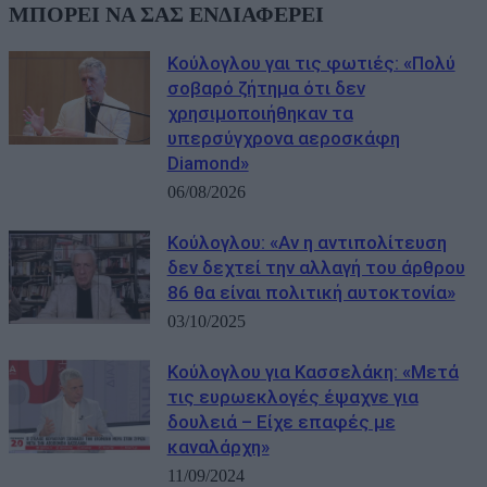
ΜΠΟΡΕΙ ΝΑ ΣΑΣ ΕΝΔΙΑΦΕΡΕΙ
Κούλογλου γαι τις φωτιές: «Πολύ
σοβαρό ζήτημα ότι δεν
χρησιμοποιήθηκαν τα
υπερσύγχρονα αεροσκάφη
Diamond»
06/08/2026
Κούλογλου: «Αν η αντιπολίτευση
δεν δεχτεί την αλλαγή του άρθρου
86 θα είναι πολιτική αυτοκτονία»
03/10/2025
Κούλογλου για Κασσελάκη: «Μετά
τις ευρωεκλογές έψαχνε για
δουλειά – Είχε επαφές με
καναλάρχη»
11/09/2024