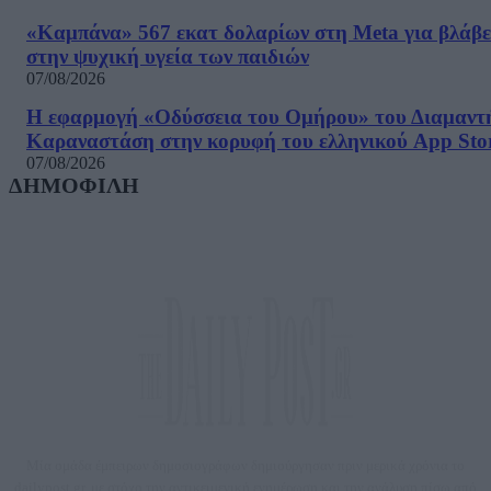
«Καμπάνα» 567 εκατ δολαρίων στη Meta για βλάβε
στην ψυχική υγεία των παιδιών
07/08/2026
Η εφαρμογή «Οδύσσεια του Ομήρου» του Διαμαντ
Καραναστάση στην κορυφή του ελληνικού App Sto
07/08/2026
ΔΗΜΟΦΙΛΗ
Μία ομάδα έμπειρων δημοσιογράφων δημιούργησαν πριν μερικά χρόνια το
dailypost.gr, με στόχο την αντικειμενική ενημέρωση και την ανάλυση πίσω από