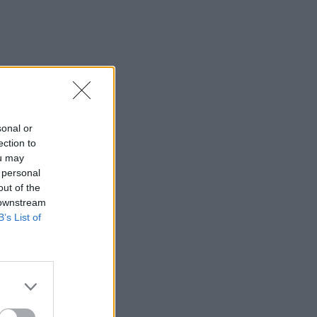
sonal or
ection to
ou may
 personal
out of the
 downstream
B’s List of