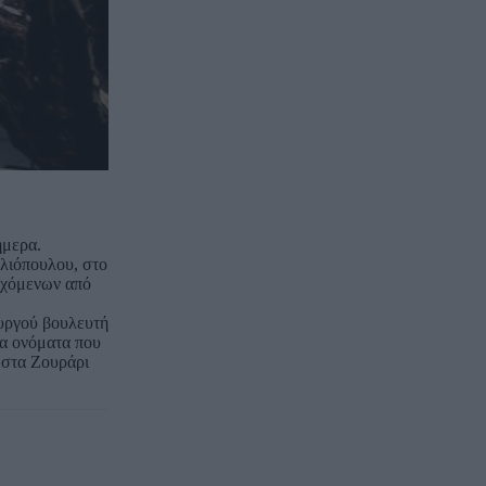
ήμερα.
Ηλιόπουλου, στο
ρχόμενων από
ουργού βουλευτή
τα ονόματα που
ώστα Ζουράρι