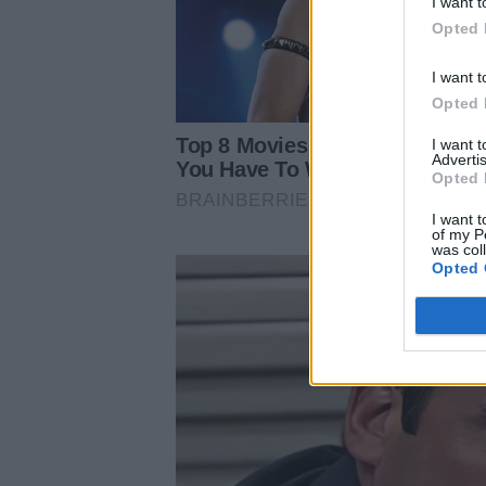
I want t
Opted 
I want t
Opted 
I want 
Advertis
Opted 
I want t
of my P
was col
Opted 