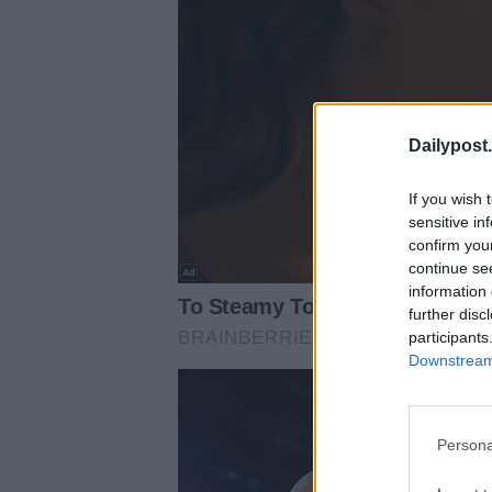
Dailypost.
If you wish 
sensitive in
confirm you
continue se
information 
further disc
participants
Downstream 
Persona