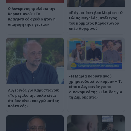
Ο Αυγερινός τρολάρει την
«Ε όχι κι έτσι βρε Μαρίες»: Ο
Καρυστιανού: «Το
Ηλίας Μιχαλάς, στέλεχος
πραγματικό σχέδιο ήταν η
του κόμματος Καρυστιανού
απαγωγή της ηγεσίας»
υπέρ Αυγερινού
«Η Μαρία Καρυστιανού
χρηματοδοτεί το κόμμα» – Τι
είπε ο Αυγερινός για τα
Αυγερινός για Καρυστιανού:
οικονομικά της «Ελπίδας για
«Το μεγάλο της όπλο είναι
τη Δημοκρατία»
ότι δεν είναι επαγγελματίας
πολιτικός»