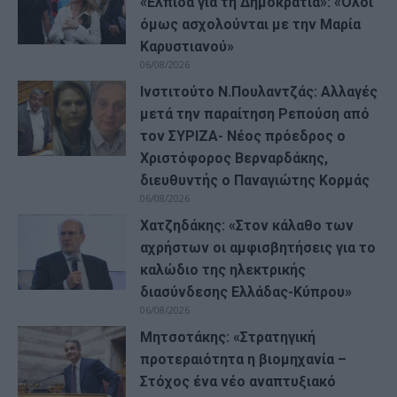
«Ελπίδα για τη Δημοκρατία»: «Όλοι
όμως ασχολούνται με την Μαρία
Καρυστιανού»
06/08/2026
Ινστιτούτο Ν.Πουλαντζάς: Αλλαγές
μετά την παραίτηση Ρεπούση από
τον ΣΥΡΙΖΑ- Νέος πρόεδρος ο
Χριστόφορος Βερναρδάκης,
διευθυντής ο Παναγιώτης Κορμάς
06/08/2026
Χατζηδάκης: «Στον κάλαθο των
αχρήστων οι αμφισβητήσεις για το
καλώδιο της ηλεκτρικής
διασύνδεσης Ελλάδας-Κύπρου»
06/08/2026
Μητσοτάκης: «Στρατηγική
προτεραιότητα η βιομηχανία –
Στόχος ένα νέο αναπτυξιακό