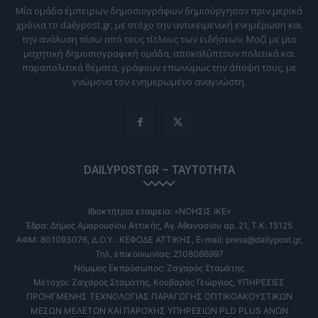
Μία ομάδα έμπειρων δημοσιογράφων δημιούργησαν πριν μερικά
χρόνια το dailypost.gr, με στόχο την αντικειμενική ενημέρωση και
την ανάλυση πίσω από τους τίτλους των ειδήσεων. Μαζί με μια
μαχητική δημοσιογραφική ομάδα, αποκαλύπτουν πολιτικά και
παραπολιτικά θέματα, γράφουν επωνύμως την άποψη τους, με
γνώμονα τον ενημερωμένο αναγνώστη.
DAILYPOST.GR – ΤΑΥΤΌΤΗΤΑ
Ιδιοκτήτρια εταιρεία: «ΝΟΗΣΙΣ ΙΚΕ»
Έδρα: Δήμος Αμαρουσίου Αττικής, Αγ. Αθανασίου αρ. 21, Τ.Κ. 15125
ΑΦΜ: 801093076, Δ.Ο.Υ.: ΚΕΦΟΔΕ ΑΤΤΙΚΗΣ, E-mail: press@dailypost.gr,
Τηλ. επικοινωνίας: 2108066997
Νόμιμος Εκπρόσωπος: Ζαχαρός Σταμάτης
Μέτοχοι: Ζαχαρός Σταμάτης, Κουβαράς Γεώργιος, ΥΠΗΡΕΣΙΕΣ
ΠΡΟΗΓΜΕΝΗΣ ΤΕΧΝΟΛΟΓΙΑΣ ΠΑΡΑΓΩΓΗΣ ΟΠΤΙΚΟΑΚΟΥΣΤΙΚΩΝ
ΜΕΣΩΝ ΜΕΛΕΤΩΝ ΚΑΙ ΠΑΡΟΧΗΣ ΥΠΗΡΕΣΙΩΝ PLD PLUS ΑΝΩΝ