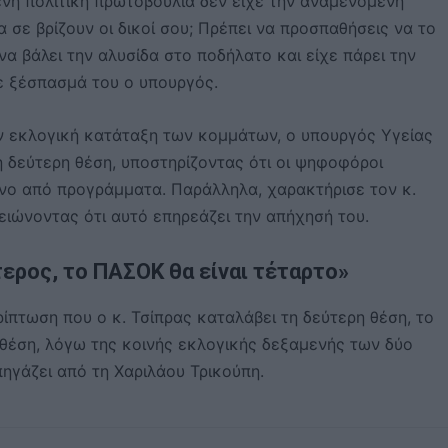
νη πολιτική πρωτοβουλία δεν είχε την αναμενόμενη
 σε βρίζουν οι δικοί σου; Πρέπει να προσπαθήσεις να το
α βάλει την αλυσίδα στο ποδήλατο και είχε πάρει την
σε ξέσπασμά του ο υπουργός.
ην εκλογική κατάταξη των κομμάτων, ο υπουργός Υγείας
 δεύτερη θέση, υποστηρίζοντας ότι οι ψηφοφόροι
νο από προγράμματα. Παράλληλα, χαρακτήρισε τον κ.
ιώνοντας ότι αυτό επηρεάζει την απήχησή του.
τερος, το ΠΑΣΟΚ θα είναι τέταρτο»
ρίπτωση που ο κ. Τσίπρας καταλάβει τη δεύτερη θέση, το
θέση, λόγω της κοινής εκλογικής δεξαμενής των δύο
ηγάζει από τη Χαριλάου Τρικούπη.