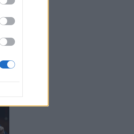
λου
το