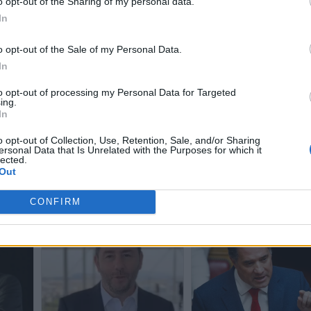
o opt-out of the Sharing of my personal data.
In
o opt-out of the Sale of my Personal Data.
In
to opt-out of processing my Personal Data for Targeted
ing.
In
Γεωργιάδης: «Το ΠΑΣΟΚ πάει
o opt-out of Collection, Use, Retention, Sale, and/or Sharing
ersonal Data that Is Unrelated with the Purposes for which it
νομα
για εκλογική συντριβή - Ο
Γεωργιάδης: «Ο Τσίπρας
lected.
ον
Τσίπρας στον χώρο του
παρουσιάζει το 15% ως
Out
μο
λαϊκισμού είναι καλύτερος»
θρίαμβο - Η Διαμαντοπού
έπρεπε να μην είναι πια σ
ΠΑΣΟΚ»
CONFIRM