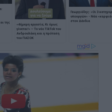
α:
Γεωργιάδης: «Οι 3 κατηγο
υπουργών» - Νέα «καρφιά
στον Δένδια
αι της
«4ήμερη εργασία; Κι όμως
γίνεται!» – Το νέο TikTok του
Ανδρουλάκη και η πρόταση
του ΠΑΣΟΚ