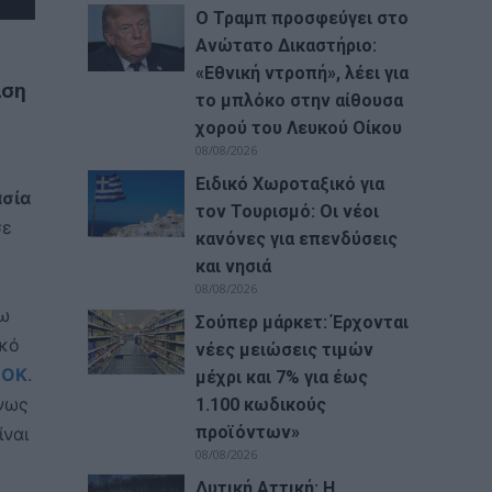
Ο Τραμπ προσφεύγει στο
Ανώτατο Δικαστήριο:
«Εθνική ντροπή», λέει για
αση
το μπλόκο στην αίθουσα
χορού του Λευκού Οίκου
08/08/2026
Ειδικό Χωροταξικό για
ασία
τον Τουρισμό: Οι νέοι
σε
κανόνες για επενδύσεις
και νησιά
08/08/2026
σω
Σούπερ μάρκετ: Έρχονται
ικό
νέες μειώσεις τιμών
ΣΟΚ
.
μέχρι και 7% για έως
ένως
1.100 κωδικούς
προϊόντων»
ίναι
08/08/2026
Δυτική Αττική: Η