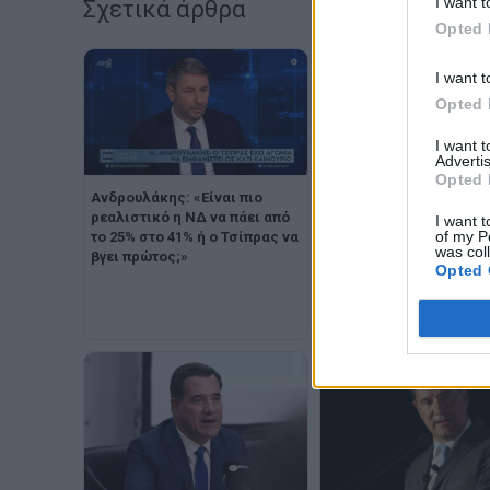
I want t
Σχετικά άρθρα
Opted 
I want t
Opted 
I want 
Advertis
Opted 
Ανδρουλάκης: «Είναι πιο
ρεαλιστικό η ΝΔ να πάει από
Γεωργιάδης για Τσίπρα:
I want t
of my P
το 25% στο 41% ή ο Τσίπρας να
«Θεωρώ παράνομο το ό
was col
βγει πρώτος;»
του κόμματος - Ποιος τ
Opted 
ανακήρυξε τον πιο έντι
πρωθυπουργό»