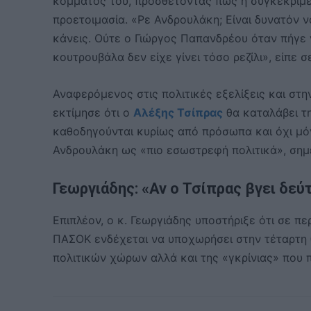
κόμματός του, προσθέτοντας πως η συγκεκριμέ
προετοιμασία. «Ρε Ανδρουλάκη; Είναι δυνατόν να
κάνεις. Ούτε ο Γιώργος Παπανδρέου όταν πήγε ν
κουτρουβάλα δεν είχε γίνει τόσο ρεζίλι», είπε 
Αναφερόμενος στις πολιτικές εξελίξεις και στ
εκτίμησε ότι ο
Αλέξης Τσίπρας
θα καταλάβει τη
καθοδηγούνται κυρίως από πρόσωπα και όχι μό
Ανδρουλάκη ως «πιο εσωστρεφή πολιτικά», σημε
Γεωργιάδης: «Αν ο Τσίπρας βγει δεύ
Επιπλέον, ο κ. Γεωργιάδης υποστήριξε ότι σε πε
ΠΑΣΟΚ ενδέχεται να υποχωρήσει στην τέταρτη 
πολιτικών χώρων αλλά και της «γκρίνιας» που π