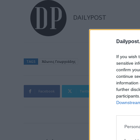
DAILYPOST
Dailypost.
If you wish 
TAGS
Άδωνις Γεωργιάδης
sensitive in
confirm you
continue se
information 
further disc
Facebook
Twitter
Pinterest
participants
Downstream 
Persona